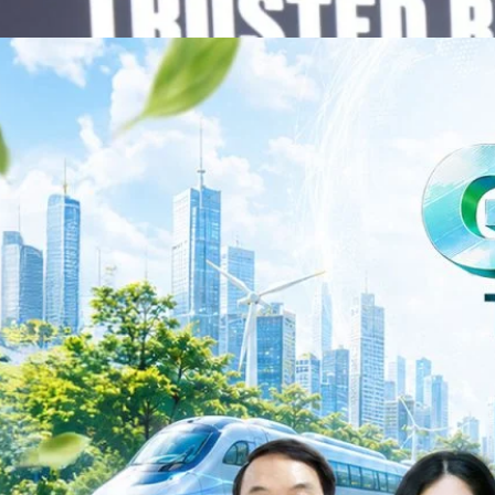
 ควบคู่กับการขยายเครือข่ายพันธมิตรเทคโนโลยีระดับโลก…
าว TODAY เปิดเวทีใหญ่ SUSTAIN CITY: THE GREEN
รับตัวสู่เศรษฐกิจสีเขียวอย่างยั่งยืน
ำนักข่าว TODAY จัดงาน SUSTAIN CITY: THE GREEN TRANSITION เวทีแลก
ี่ยนผ่านสู่เศรษฐกิจและสังคมสีเขียว พร้อมนำเสนอแนวทางที่สามารถนำไป
ภาครัฐ ภาคธุรกิจ และผู้เชี่ยวชาญในหลากหลายสาขา ผ่านประเด็นสำคัญว่า
เพื่อเดินหน้าสู่ความยั่งยืนและบรรลุเป้าหมาย Net Zero อย่างเป็นรูปธรรม
จ การเงิน และพลังงาน Green Transitioning: Shifting Systemพลิกโครงสร้าง
ys ago
ะเชื่อมโยงนโยบายกับเทคโนโลยี เพื่อขับเคลื่อนประเทศไทยสู่เศรษฐกิจสีเขียว
วงศ์สวัสดิ์รองนายกรัฐมนตรีและรัฐมนตรีว่าการกระทรวงการอุดมศึกษา
ม Green Transitioning: Decarbonize Unlockร่วมสำรวจแนวทางที่ภาคธุรกิจ
ื่อลดการปล่อยคาร์บอน และเดินหน้าสู่เป้าหมาย Net Zero พบกับ คุณปัณ
ธานกรรมการบริหาร ฝ่ายวิศวกรรมโครงสร้างบริษัท…
Life
SOCIAL MEDIA