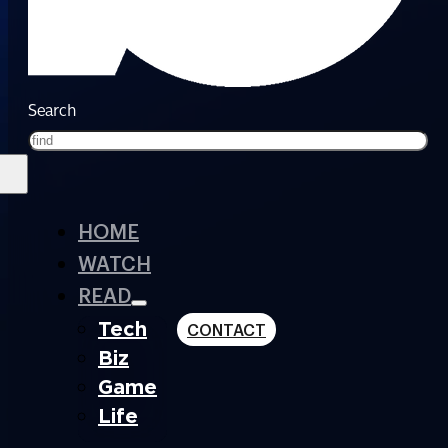
Search
HOME
WATCH
READ
Tech
CONTACT
Biz
Game
Life