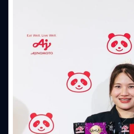
Read More
อายิโนะโมะโต๊ะ เผยยุทธศาสตร์ Food Technology 
“AminoScience” เจาะอินไซต์ผู้บริโภคและ B2B
บริษัท อายิโนะโมะโต๊ะ (ประเทศไทย) จำกัด จัดงาน The Heartbeat b
แนวคิดการดำเนินธุรกิจและการพัฒนาผลิตภัณฑ์ที่ขับเคลื่อนด้วยเท
ผู้บริโภค ท่ามกลางการเติบโตของตลาด Health & Wellness ในประเทศไท
บาท หรือคิดเป็นสัดส่วนราว 8% ของผลิตภัณฑ์มวลรวมในประเทศ (GDP
ความรู้หลักรูปแบบผลิตภัณฑ์ / โซลูชันกลุ่มเป้าหมายหลักNutrition
ประโยชน์จากกรดอะมิโน)aminoVITAL, AminoNITE,