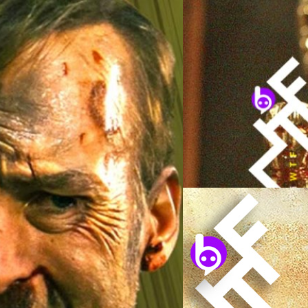
13/01/2021
ไม่สนไม่แคร์เสียงนัก
สการ์ ภาพยนตร์ยอดเย
ตามนั้นเลยครับ ไม่ใช่แค่ว่าภา
ค่อนข้างผิดหวังกับภาคนี้ที่หนั
คุณสมบัติเพียบควรค่าต่อการเข้
มั่นใจกับหนังของตัวเอง ไม่สนเ
ช์ แมนเซลล์ ใน 'Nobody' (2021) ให้
เป็นตัวแทนสตูดิโอปีนี้เข้าชิงรางว
งในระหว่างที่เผยข้อมูลนี้ นีลเซนก็
สุชยา เกษจำรัส
| 2032 days 
ยอดเยี่ยม, ผู้กำกับยอดเยี่ยม
ยอดเยี่ยม
Read More
18/03/2020
ครบ 20 ปี Gladiator 
เป็นหนังที่เพียบพร้อมคุณค่าทั้ง
แล้วก็ตาม หนังประสบความสำเร
Rottentomatoes.com สูงถึง 76
ก็คว้ามาได้ 5 รางวัล ซึ่งรวม