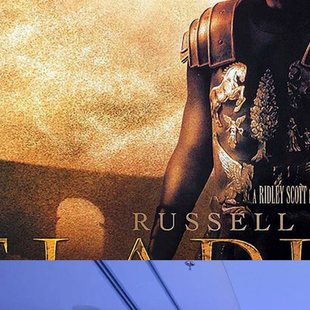
้านเหรียญ ถ้าเทียบอัตรเงินเฟ้อในปีนี้ก็เท่ากับ 154 ล้านเหรียญ กวาดรายได้ทั่ว
go
ัตราเงินเฟ้อปีนี้ก็เท่ากับ 691 ล้านเหรียญ เป็นตัวเลขที่สตูดิโอเจ้าของหนัง
ย่างท่วมท้น ทำให้ รัสเซล โครว์ กลายเป็นนักแสดงคู่ขวัญของผู้กำกับ ริดลีย์
นกันได้เข้าขา ทำให้มีหนังของคู่นี้ออกมาต่อเนื่องถึง 5 เรื่อง Gladiator
); American Gangster…
ิวงการสาธารณสุขไทยด้วย AI เปิดตัว 4 นวัตกรรมเปลี่ยน