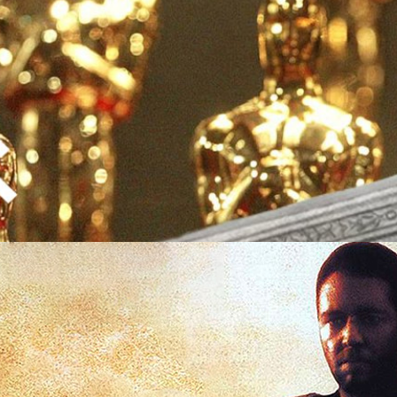
วิจารณ์ วอร์เนอร์ส่ง Wonder Woman 1984 เข้าชิงออ
ี่ยม และอีกหลายสาขา
คนี้ทำออกมาได้ขัดใจบรรดานักวิจารณ์แต่ยังได้เสียงตอบรับจากผู้ชมส่วนใหญ่ที่
งค่อนข้างยาวแต่กลับมีฉากแอ็กชันที่น้อย ยิ่งถ้าพิจารณาถึงสถานะหนังที่มี
าชิงตำแหน่ง ภาพยนตร์ยอดเยี่ยม แล้วยิ่งห่างไกล แต่กระนั้นวอร์เนอร์ก็มั่นอก
สียงวิพากษ์วิจารณ์ใด ๆ ทั้งสิ้น เดินหน้าพร้อมเสนอชื่อ Wonder Woman 1984
ัลในเวที อคาเดมี่ อวอร์ด ครั้งที่ 93 นี้ รางวัลที่จะเข้าชิงมีดังนี้ครับ ภาพยนตร์
ago
 , นักแสดงนำหญิงยอดเยี่ยม, บทภาพยนตร์ดัดแปลงยอดเยี่ยม, และทีมนักแสดง
มาสเตอร์พีซ 5 ออสการ์ ของริดลีย์ สกอตต์
สาระบันเทิงอีกเรื่อง ที่ยังอยู่ในใจผู้ชมตลอดมา แม้ว่าวันนี้จะมีอายุครบ 20 ปี
็จในทุก ๆ ด้าน ด้านเสียงตอบรับจากนักวิจารณ์หนังได้คะแนนใน
% ด้านรางวัลหนังเข้าชิงออสการ์แบบเป็นประวัติการณ์ มากถึง 12 รางวัล แต่
ไปถึงรางวัลใหญ่อย่าง ภาพยนตร์ยอดเยี่ยม และนักแสดงนำชายยอดเยี่ยม ด้าน