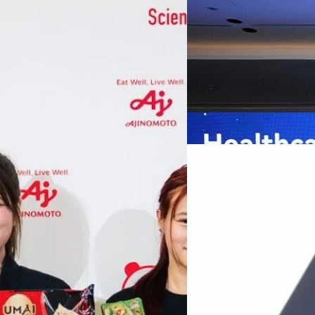
เกมเร่งเครื่อง AI เพื
กรุงเทพฯ, 7 สิงหาคม 2569 — 
Thailand Digital & AI Summi
ชูเทคโนโลยี
พันธมิตรด้านเทคโนโลยีจากไท
ปัญญาประดิษฐ์ (AI) พร้อมประ
ประเทศอย่างเป็นทางการ นายปี
y “AminoScience” ร่วมเปิดเผย
ทีมคอนเทนต์ BT
| 18 hours a
เว่ย เทคโนโลยี่ จำกัด ได้กล่าว
คโนโลยีทางอาหาร และข้อมูลพฤติกรรม
สาธารณสุขไทย และบทบาทของเท
Read More
ประชาชนได้อย่างทั่วถึงมากขึ้น 
ย ซึ่งมีมูลค่ามากกว่า 1.5 ล้านล้าน
มาเปลี่ยนแปลงอุตสาหกรรมสา
06/08/2026
) กลุ่มธุรกิจเทคโนโลยีและองค์
ข้อมูลสุขภาพแบบครบวงจร ตั้งแ
ทางการแพทย์ และผู้บริหารโรง
 & Well-beingAminoScience (การใช้
SYNNEX โชว์กำไร Q2
หลายแห่งในจีน เราเชื่อมั่นว่าค
Recurring Revenue เ
บาท/หุ้น
บริษัท ซินเน็ค (ประเทศไทย) 
ไตรมาส 2 และงวด 6 เดือนแรกข
เติบโตของรายได้อย่างมีนัยสำค
ไม่ได้รับสิทธิปันผล (XD) วันท
ธิดา มงคลสุธี ประธานเจ้าหน้าที
ทีมคอนเทนต์ BT
| 1 days ago
แรกบริษัทเดินหน้าขับเคลื่อน 
สินค้าไอที สู่การเป็น Digital 
Read More