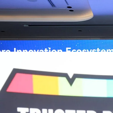
่อการแพทย์ในประเทศไทย
หัวเว่ย จัดงาน “Huawei AI+ Healthcare Summit” ภายใต้งาน Huawei
t 2026 รวมผู้นำด้านนโยบายสาธารณสุข ผู้บริหารโรงพยาบาลชั้นนำ และ
ยและจีน ร่วมขับเคลื่อนอนาคตของระบบสาธารณสุขไทยด้วยนวัตกรรมและ
กาศความร่วมมือครั้งสำคัญเพื่อยกระดับ Healthcare Ecosystem ของ
เตอร์ จาง ประธานกลุ่มธุรกิจการศึกษาและสาธารณสุขต่างประเทศ บริษัท หัว
go
ถึงความมุ่งมั่นของหัวเว่ยในการสนับสนุนการเปลี่ยนผ่านสู่ยุคดิจิทัลของระบบ
คโนโลยี AI ในการยกระดับคุณภาพการให้บริการทางการแพทย์ให้เข้าถึง
ภายใต้แนวคิด “AI for Health, Health for All” “วันนี้ปัญญาประดิษฐ์กำลังเข้า
ธารณสุขอย่างรวดเร็ว หัวเว่ยมีประสบการณ์ตรงจากการพัฒนาแพลตฟอร์ม
ต่โครงสร้างพื้นฐานด้านคอมพิวติงไปจนถึงโซลูชัน AI สำหรับผู้ป่วย บุคลากร
พยาบาล ซึ่งได้พิสูจน์ผลสำเร็จแล้วในโรงพยาบาลชั้นนำอย่างโรงพยาบาล
/69 โต 18% ลุย AI–Cloud–Green Energy สร้างฐาน
วามร่วมมือระหว่างหัวเว่ยกับพันธมิตรไทยในวันนี้จะช่วยผลักดันวิสัยทัศน์…
ร่งเครื่อง New Growth Engine พร้อมจ่ายปันผล 0.10
จำกัด (มหาชน) หรือ SYNNEX โชว์ผลการดำเนินงานแข็งแกร่ง กำไรสุทธิ
องปี 2569 เติบโต 17.8% และ 17.7% จากช่วงเดียวกันของปีก่อน สูงกว่าการ
ัญ พร้อมประกาศจ่ายเงินปันผลระหว่างกาล 0.10 บาทต่อหุ้น โดยกำหนดวันที่
ี่ 19 สิงหาคม 2569 และกำหนดจ่ายเงินปันผลวันที่ 2 กันยายน 2569 นางสาวสุ
่บริหาร บริษัท ซินเน็ค (ประเทศไทย) จำกัด (มหาชน) เปิดเผยว่า ในช่วงครึ่งปี
Business Transformation อย่างต่อเนื่อง ผ่านการยกระดับจากผู้จัดจำหน่าย
Infrastructure Platform เพื่อรองรับการเติบโตของเศรษฐกิจ AI โดยมุ่งเพิ่ม