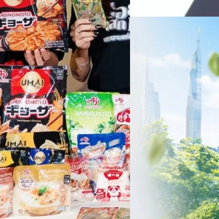
สัดส่วนธุรกิจที่มีมูลค่าเพิ่ม
06/08/2026
ครบรอบ 6 ปี สำนักข่
TRANSITION ถกแนวทางป
เนื่องในโอกาสครบรอบ 6 ปี ส
เปลี่ยนมุมมองเกี่ยวกับการเปล
ประยุกต์ใช้ได้จริง จากผู้แทน
ประเทศไทยควรปรับตัวอย่างไร ? 
ทั้งในมิติของภาครัฐ ภาคธุรกิ
รัตนาภรณ์ ศรีนวลจันทร์
| 1 da
เศรษฐกิจ ปรับห่วงโซ่คุณค่า แล
โดย ศาสตราจารย์ ดร. ยศชนัน 
Read More
วิทยาศาสตร์ วิจัยและนวัตกรร
สามารถนำ Green Tech มาใช้เพ
วรรธน์ นิลกิจศรานนท์ รองประ
Tech
Biz
Game