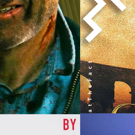
รายได้ หนังใช้ทุนสร้างไป 103 ล
สุชยา เกษจำรัส
| 2333 days a
โลกไปถึง 460 ล้านเหรียญ เทียบอ
ยิ้มแป้นได้เลย จากความสำเร็จอ
Read More
สกอตต์ เนื่องจากถูกคอกันดีทำงา
(2000), A Good Year (2006
07/08/2026
หัวเว่ยเดินหน้าปฏิวัต