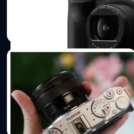
V1' ที่รอบนี้มาพร้อมกับเซนเซอร์ที่ใหญ่ขึ้นในขนาดกะทัดรัด
ช่วงซูมครอบคลุมระยะเทียบเท่า 16-50mm F2.8-4.5 รองรับ
4K 60p มีกันสั่นในตัว แถมด้วย ND filter ถึง 3 สต็อป และ
พัดลมระบายความร้อนภายในบอดี้ ทั้งหมดที่กล่าวมานี่เรียกว่า
บดินทร์ ตันวิเชียร
| 533 days ago
ตอบโจทย์ชาวคอนเทนต์ครีเอเตอร์สุด ๆ ! สำหรับซีรีส์
Read More
PowerShot V 'V' ย่อมาจาก "video-first" หรือเน้นวิดีโอนั้น
เองครับ กับหัวใจหลักขับเคลื่อนด้วยเซนเซอร์แบบใหม่ขนาด
Type 1.4 (18.4 x 12.3mm) ความละเอียด 22 ล้านพิกเซล (ถ้า
22/11/2024
คิดภาพไม่ออกขนาดจะใกล้เคียงกับ Micro Four Thirds แต่มี
ความยาวที่มากกว่าแต่ยังสูงไม่เท่า M4/3 อัตราส่วน 4:3 แต่
สัมผัสแรก ! FUJIFILM X-M5 กล้องมิเรอร์เลส
Type 1.4 อัตราส่วน 3:2) เนื่องจากเน้นที่วิดีโอเป็นหลักตัว
จิ๋ว สเปกแรง พร้อมอีเวนต์พิเศษ 22-24 พ.ย.
กล้องเลยไม่จำเป็นต้องมีช่องมองภาพ…
ณ Lido Connect
22 พฤศจิกายน Fujifilm Thailand ได้เปิดตัว 'FUJIFILM X-
M5' กล้องมิเรอร์เลสตัวจิ๋วแต่สเปกบอกเลยว่าไม่ธรรมดาใน
ประเทศไทย กับกิจกรรมสุดพิเศษให้ชาวฟูจิได้มาร่วมทดลอง
เจ้า X-M5 แถมมีไอเทมสำหรับผู้มาร่วมงานให้ติดไม้ติดมือ
กลับทั้ง พวงกุญแจ D.I.Y สุดเก๋ และสายคล้องกล้อง D.I.Y ให้
บดินทร์ ตันวิเชียร
| 623 days ago
เอากลับบ้านกันไปอีกด้วย ณ Lido Connect 22-24
Read More
พฤศจิกายน 2567 นี้ ! ราคา FUJIFILM X-M5 สัมผัสแรก