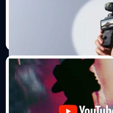
ปรับได้ทั้งแนวนอนและแนวตั้ง!
ในที่สุดก็เปิดตัวแล้วครับ กับ 'DJI Osmo Pocket 3' กล้องติ
ดกิมบอลตัวจิ๋วหนักแค่ 179 กรัม ที่อัปเกรดเซนเซอร์มาใหญ่ถึง
ขนาด 1 นิ้ว พร้อมจอ OLED ปรับมุมตั้ง/นอน ได้ เพื่อการถ่าย
วิดีโอแนวตั้งที่ง่ายกว่าเดิม สาย Content หรือท่องเที่ยวต้อง
ชอบ!
บดินทร์ ตันวิเชียร
| 1017 days ago
Read More
21/09/2022
Youtube อนุญาตให้ ‘ผู้สร้างคอนเทนต์’ ใช้
เพลงติดลิขสิทธิ์ได้แล้ว! ส่วนไทยรอก่อน
หลังจากต้องไล่ติดสติ๊กเกอร์เหลืองบนวิดีโอที่ใช้เพลงติด
ลิขสิทธิ์มานาน ล่าสุดทาง Youtube ประกาศเปิดตัวโปรแกรมที่
ให้เหล่าผู้สร้างคอนเทนต์บนแพลตฟอร์มสามารถใช้เพลงเหล่า
นี้ได้อย่างถูกต้อง โดยจะมีให้พวกเขาใช้ได้ 2 ตัวเลือกคือ 'ซื้อ