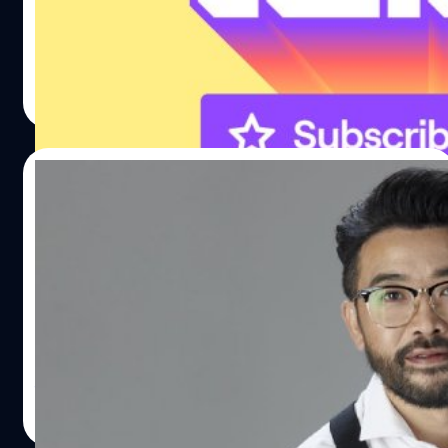
ราคาเหมาะสมกับผู้ใช้งานและคอนเทนต์ครีเอเตอร์ในแต่ละ
ประเทศ ซึ่งจากข้อมูลบนเว็บไซต์ Blog ของ Twitch ได้เผยว่า
ประเทศไทยก็อยู่ในรายการประเทศที่จะถูกปรับราคาเช่นกัน
กรณ์รัฐภาส ธนวัตไชยศรี
| 1843 days ago
และเป็นประเทศที่มีราคาสมาชิก Tier 1 ถูกลดเยอะที่สุดในภูมิ
Read More
ภาคฯอีกด้วย โดยถูกลดไป 57% จาก 160 บาท เหลือ 69 บาท
และเนื่องจากประเทศไทยก็ได้เข้าร่วมรายการนี้เช่นกัน ทางเรา
ก็ได้รับโอกาสถูกรับเชิญจากทีมงาน Twitch เพื่อสัมภาษณ์กับ
13/02/2021
คุณไมก์ มินตัน (Mike Minton) รองประธานฝ่ายสร้างรายได้
จาก Twitch เกี่ยวกับการเปลี่ยนแปลงครั้งนี้ครับ
อย่าหาว่าน้าสอน! เฟซบุ๊กยก ‘น้าเน็ก’ ตัวอย่าง
ทำคอนเทนต์ให้ปัง
ในยุคที่ใคร ๆ ก็เป็นครีเอเตอร์ หรือผู้สร้างสรรค์ผลงานออกสู่
สายตาผู้ชมออนไลน์ มีคอนเทนต์มากมายให้เลือกสรรและ
ติดตามกัน แต่จะมีสักกี่คอนเทนต์ หรือนักสร้างสรรค์กี่ราย ที่
จะมีเอกลักษณ์ทางด้านการนำเสนอเนื้อหา หรือรูปแบบ
รายการที่ไม่ซ้ำใคร และสามารถดึงดูดสายตาคุณผู้ชมหลาย
ธีระภัทร โตสวัสดิ์
| 2001 days ago
ต่อหลายท่านได้ จนนำไปสู่การสร้างรายได้จากคอนเทนต์
Read More
เหล่านั้น แน่นอนว่า 'น้าเน็ก' หรือ เกตุเสพสวัสดิ์ ปาลกะวงศ์ ณ