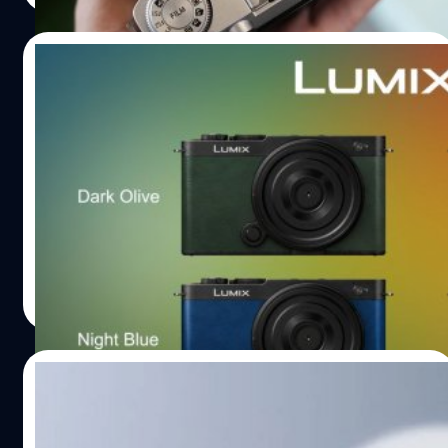
FUJIFILM X-M5 กล้องจิ๋ว สเปกแจ่ม ราคาเป็นมิตร สำหรับ
ความรู้สึกหลังได้จับเจ้า X-M5 เป็นครั้งแรกต้องบอกว่าเป็น
22/05/2024
กล้องที่ตัวเล็กกะทัดรัดมาก ๆ ครับ บอดี้อย่างเดียวเล็กกว่าฝา
มือเสียอีก ในขณะที่วัสดุดูแน่นหนาพรีเมียมทีเดียวแม้จะมี
เปิดตัว Panasonic Lumix S9 กล้องฟูลเฟรม
ราคาอยู่ที่ 3 หมื่นต้น ๆ ก็ตาม กับแป้นหมุน Film Simulation
สายคอนเทนต์ จบหลังกล้องด้วย Real-Time
เด่นสะดุดตาถอดแบบมาจากรุ่นพี่ X-T50 ปรับเปลี่ยนอารมณ์
LUT ใช้ได้ทั้งภาพนิ่ง/วิดีโอ
ของภาพด้วยสีฟิล์มได้อย่างรวดเร็วก็ถูกใส่มาให้ในรุ่นนี้
Panasonic เปิดตัวกล้องฟูลเฟรมมิเรอร์เลสสาย Content
สำหรับหัวใจหลักของเจ้า X-M5 ใช้เป็นเซนเซอร์ BSI…
Creator ที่ถ้าพูดไปแล้วจะเรียกว่าเป็น S5 II ในร่างที่กะทัดรัด
พกพาสะดวกกว่าก็ว่าได้ครับ กับน้ำหนักตัวแค่ 486 กรัมเท่านั้น
บดินทร์ ตันวิเชียร
| 807 days ago
Read More
25/10/2023
เปิดตัว DJI Osmo Pocket 3 กล้องจิ๋วสายคอน
เทนต์ เซนเซอร์ใหญ่ 1 นิ้ว 4K120p พร้อมจอ