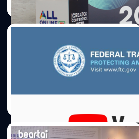
วาณิชชา สายเสมา
| 2178 days ago
ออนไลน์และออฟไลน์ นายขจร เจียรนัยพานิชย์ ผู้บริหาร เดอะ
Read More
ซีโร่ พับลิชชิ่ง จำกัด ขึ้นกล่าวเปิดงาน “iCreator Conference
2020 presented by All Online” โดยเริ่มต้นด้วยการกล่าวถึง
สถิติของเม็ดเงินลงทุนในสื่อดิจิทัลของไทย พบว่าเพียงแค่ช่วง
26/11/2019
7 เดือนแรกของปี 2020 เม็ดเงินลงทุนในสื่อดิจิทัลอยู่ที่ 12,942
ล้านบาท เมื่อเปรียบเทียบกับปี 2019 ที่เม็ดเงินลงทุนในสื่อ
สรุปประเด็น ช่องเด็กยังมีบน Youtube ต่อได้
ดิจิทัลตลอดทั้งปีอยู่ที่ 19,555 ล้านบาทแล้ว ถือว่าเติบโตอย่าง
หรือไม่ แล้วหลังจากนี้ Youtuber จะเป็นยังไง
ก้าวกระโดด โดยมีปัจจัยบวกคือวิกฤตโควิด…
ต่อ?
เป็นเรื่องที่เหล่ายูทูบเบอร์และเหล่าครีเอเตอร์ต่างอกสั่นขวัญ
หายกันเป็นทิวแถว โดยเฉพาะเหล่าครีเอเตอร์ที่ทำคอนเทนต์
สำหรับเด็ก ทั้งที่ผู้ใหญ่เป็นผู้สร้าง หรือจะมีเด็กมาร่วมก็ตาม
ต้องหันมาสนใจกับกฎระเบียบใหม่ที่ทางยูทูบได้ปล่อยออกมา
ซึ่งจะมีผลกระทบไปถึงเรื่องของการรับรายได้ในอนาคต ก่อนที่
ธีระภัทร โตสวัสดิ์
| 2446 days ago
จะลงลึกไปถึงวิธีและขั้นตอนต่าง ๆ ที่ทางยูทูบได้แนะนำออก
Read More
มา ต้องมาทำความรู้จักกับกฎหมายที่เกี่ยวข้องกันก่อน FTC
และ COPPA คืออะไร (?) FTC หรือ Federal Trade
Commission คือคณะกรรมาธิการการค้าแห่งสหพันธรัฐของ
17/11/2019
สหรัฐอเมริกา เป็นหน่วยงานที่ออกกฎหมายและกฎระเบียบ