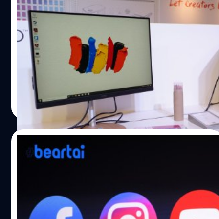
ต่าง ๆ ที่เกี่ยวข้องกับข้อมูลส่วนบุคคล รวมไปถึงกฎหมายว่า
เปิดราคาไทย ConceptD คอมพิวเตอร์พันธุ์
ด้วยความคุ้มครองข้อมูลส่วนบุคคลทางอินเทอร์เน็ตของเด็ก
ใหม่จาก Acer ที่ออกแบบเพื่อผู้สร้างสรรค์งาน
(Children’s Online Privacy Protection Act) หรือที่เรียกสั้น
มือโปรโดยเฉพาะ
ๆ กันในตอนนี้ว่า "กฎหมาย COPPA" ซึ่งกฎหมาย COPPA
Acer เปิดตัว ConceptD แบรนด์คอมพิวเตอร์ที่ออกแบบมา
ที่ทาง FTC ได้ออกมานั้น ร่างขึ้นเมื่อปี 1998 (พ.ศ. 2541) และ
สำหรับผู้ใช้กลุ่ม Creator หรือผู้สร้างสรรค์ระดับมือโปรโดย
ประกาศบังคับใช้ตั้งแต่ปี 2000 (พ.ศ. 2543) และมีการ
เฉพาะ โดยเน้นประสิทธิภาพของเครื่อง และฮาร์ดแวร์พิเศษ
ปรับปรุงเพิ่มเติมมาโดยตลอด สาระสำคัญของกฎหมายฉบับนี้
เช่น Nvidia Quadro หรือจอที่มีความผิดเพี้ยนของสีน้อยเป็น
คือ "ปกป้องการนำข้อมูลของเด็กและเยาวชนที่อายุไม่ถึง 13 ปี
พิเศษเพื่อช่วยให้งานออกมาสมบูรณ์และรวดเร็วขึ้น
เอกพล ชูเชิด
| 2456 days ago
เข้าสู่ระบบอินเทอร์เน็ต" รวมไปถึงการจัดเก็บข้อมูลส่วนบุคคล
[su_quote cite="อลัน เจียง กรรมการผู้จัดการประจำ
Read More
ของผู้ที่มีอายุต่ำกว่า…
ประเทศไทย และภูมิภาคอินโดไชน่า บริษัท เอเซอร์
คอมพิวเตอร์ จำกัด"]การเปิดตัวแบรนด์ ConceptD นับเป็นก้าว
ใหม่ที่ท้าทายสำหรับเอเซอร์ในการสร้างแบรนด์ผลิตภัณฑ์
07/11/2019
สำหรับกลุ่ม Professional designer หรือ Digital Content
Creator ที่เอเซอร์มองเห็นความต้องการใช้งานเครื่องมือใน
iCreator Conference 2019 เผย “โลกของ
การสร้างสรรค์งานดิจิทัลคอนเทนต์จากความสำเร็จของแบ
คอนเทนต์” กำลังเปลี่ยน แบรนด์ต้องทำคอน
รนด์พรีเดเตอร์ (Predator) ที่เอเซอร์ได้ศึกษาเจาะลึกไปใน
เทนต์ให้ปัง ตามโลกให้ทัน!
กลุ่มผู้ใช้งานพรีเดเตอร์และพบว่านอกจากกลุ่มเกมเมอร์แล้ว
อีก 1 งานที่น่าสนใจประจำปี กับ iCreator Conference 2019
ยังมีกลุ่มที่ทำงานทางด้านการผลิตงานคอนเทนต์ต่างๆ ที่ใช้งา
ซึ่งจัดขึ้นโดย RAiNMaker (เรนเมคเกอร์) เว็บไซต์สำหรับคน
นพรีเดเตอร์ในการทำงานสร้างผลงานด้านดิจิทัลคอนเทนต์