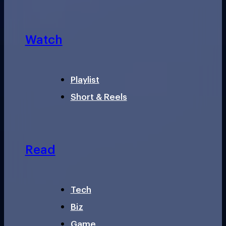
Watch
Playlist
Short & Reels
Read
Tech
Biz
Game