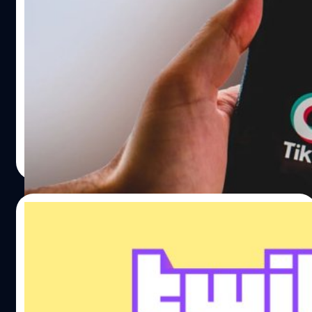
Tiktok เปิดตัว Tiktok pulse แบ่งรายได้ค่า
โฆษณาให้ครีเอเตอร์ 50% นำร่อง มิ.ย. นี้
Tiktokแอปฯวิดีโอสั้นยอดนิยม ได้เปิดตัว ‘Tiktok Pulse’
โปรแกรมแบ่งรายได้ให้กับครีเอเตอร์ หรือ ศัพท์ในวงการคือ
‘Tiktoker’ โดยจะทำการแบ่งค่าโฆษณาให้เป็นสัดส่วน 50%
ของรายได้ที่เกิดขึ้นจริง โดยคุณสมบัติของครีเอเตอร์ ที่จะได้
รับประโยนช์ในโครงการนี้ จะต้องมีผู้ติดตามไม่ต่ำกว่า
พงศ์ปณต สุรเชษฐพงษ์
| 1548 days ago
100,000 คน ซึ่ง Tiktok จะยิงโฆษณาที่ติด Top 4% แรกของ
Read More
วิดีโอทั้งหมด เพื่อให้เจ้าของแบรนด์มั่นใจว่า จะมีคนเห็นเยอะ
มากขึ้นแน่นอน
22/07/2021
[สัมภาษณ์] Twitch ปรับราคา Subscription
ให้เหมาะสมกับประเทศทั่วโลก ไทยลดเยอะสุดใน
ภูมิภาคฯ
Twitch แพลตฟอร์ม Livestream ที่ใหญ่ที่สุดบนอินเทอร์เน็ต
ได้มีการประกาศปรับค่าสมาชิกรายเดือน (Subscription) ให้มี