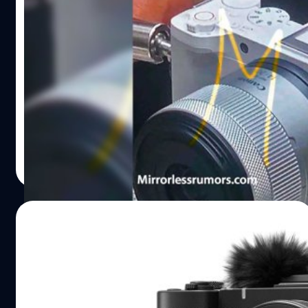
หลุดภาพแรก ! Canon EOS RV กล้องมิเรอ
ร์เลสตัวเล็ก สาย Content Creator
งานนี้ Canon เตรียมเปิดตัวกล้องกันรัว ๆ เลยครับ หลังจากที่
เพิ่งเปิดตัว PowerShot V1 กล้อง compact สายวิดีโอไปหมาด
ๆ ล่าสุดมีภาพหลุดกล้องซีรีส์ V ออกมาอีกแล้ว แถมรอบนี้มา
ในร่างมิเรอร์เลส APS-C ขนาดกะทัดรัด เปลี่ยนเลนส์ได้ในชื่อ
'EOS RV' จากรูปเราจะเห็นได้เจ้า EOS RV ติดมากับเลนส์ kit
บดินทร์ ตันวิเชียร
| 518 days ago
'RF-S18-45mm F4.5-6.3 IS STM' รวมถึงขนาดตัวทำให้คาด
Read More
ได้ว่านี่เป็นซีรีส์ใหม่ของกล้อง APS-C นั้นเอง โดยอาจใช้
เซนเซอร์ 24 ล้านพิกเซล เช่นเดียวกับ EOS R50 และ EOS R10
รุ่นพี่ที่วางขายก่อนหน้านี้ ในส่วนบอดี้มีรู mounting ติดตั้ง
20/02/2025
อุปกรณ์เสริมที่ด้านขวาของตัวกริปด้วยครับ (ส่วนด้านใต้ก็น่า
จะมีเช่นเดียวกัน) พร้อมกับปุ่ม REC ด้านหน้าบอดี้บ่งบอกว่า
เปิดตัว Canon PowerShot V1 กล้องคอม
เน้นงานด้านวิดีโอเต็มที่เลยทีเดียว กับไฟ tally lamp ไว้บอก
แพ็กต์สาย Vlog ถ่าย 4K60p ยาว ๆ มีพัดลม
สถานะการบันทึกวิดีโอ ในขณะที่ด้านบนบอดี้นอกจากไดอัล
ในตัว
ปรับโหมด…
Canon เปิดตัวกล้อง compact สาย Vlog รุ่นใหม่ 'PowerShot