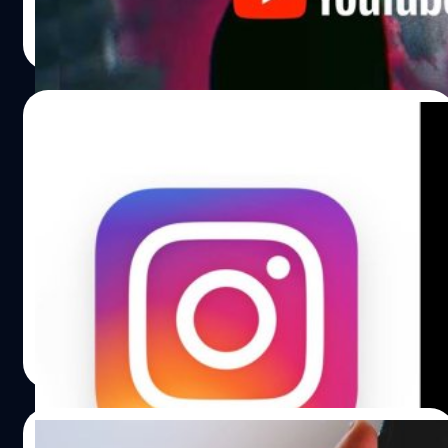
ลิขสิทธิ์เพื่อใช้กับคอนเทนต์อย่างถูกกฎหมาย' หรือ 'ให้เจ้าของ
กรณ์รัฐภาส ธนวัตไชยศรี
| 1416 days ago
ลิขสิทธิ์รับรายได้จากวิดีโอเรา'
Read More
13/09/2022
เอกสารเผย Instagram Reels ยังต้อง
พยายามอีกมากหากจะเอาชนะ TikTok!
เป็นที่รู้กันดีว่า Instagram มีความพยายามที่จะลอกเลียน
ฟีเจอร์คลิปวิดีโอสั้นตาม TikTok ที่ได้รับความนิยมจนเติบโต
อย่างก้าวกระโดดในช่วงการระบาดของโควิด-19 อย่างไร
ก็ตามการสำรวจของ Meta กลับพบว่า Instagram Reels ยัง
ห่างไกลจากการเอาชนะ TikTok อีกมาก!
ภควัต ขจิตวิชยานุกูล
| 1424 days ago
Read More
12/05/2022