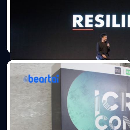
เนื้อหาในการทำคอนเทนต์ และการเล่าเรื่อง ยังไม่เปลี่ยนแปลง
หมายเหตุ : สรุปไฮไลต์จาก Session "From a day To The
มาจนถึงตอนนี้ หัวใจสำคัญที่ไม่เคยเปลี่ยนแปลงคือ การที่เรา
Standard" How To make brand love 2.0" โดย "โหน่ง วงศ์
มีเรื่องที่จะเล่า และเล่าอย่างแม่นยำ ถูกต้อง…
ทนง ชัยณรงค์สิงห์" ผู้ก่อตั้งสำนักข่าว The Standard จากงาน
iCREATOR CONFERENCE 2020 วันศุกร์ที่ 21 สิงหาคม 2563
"โหน่ง วงศ์ทนง ชัยณรงค์สิงห์" ผู้ก่อตั้งนิตยสารขวัญใจเด็ก
ประภาส อยู่เย็น
| 2177 days ago
แนว a day และผู้ก่อตั้งสำนักข่าวออนไลน์ The Standard กับ
Read More
เรื่องราวของการผ่านความเปลี่ยนแปลงหลายระลอก และเรื่อง
ราวของเขาในฐานะหนึ่งในผู้สร้างแบรนด์สื่อให้เป็นที่รู้จักและ
รักของผู้ที่ติดตามและแฟนคลับ [su_dropcap style="flat"
21/08/2020
size="4"]นับ[/su_dropcap] ตั้งแต่การที่นิตยสารเล่มแรกที่
เขาเป็นบรรณาธิการอย่าง Trendy Man ต้องปิดตัวลงเนื่องจาก
เริ่มแล้ววันแรก! iCreator Conference
ภาวะเศรษฐกิจ การก่อตั้งนิตยสาร a day ด้วยการลงขัน ในรูป
2020
แบบ Crownfunding…
เริ่มแล้วเป็นวันแรก! (21 สิงหาคม 2563) สำหรับงาน “iCreator
Conference 2020 presented by All Online” งานที่รวมตัว
Content Creator ที่ยิ่งใหญ่ที่สุดของประเทศไทย ที่ปีนี้มาในธีม
“Next Gen and the Legend” และเพื่อเป็นการสอดรับกับ
สถานการณ์โควิด 19 การจัดงานจึงสามารถเข้าถึงได้ทั้งแบบ