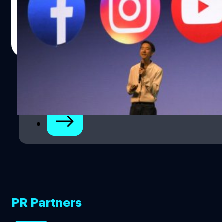
ทำคอนเทนต์ยุคใหม่ นำโดยคุณขจร เจียรนัยพานิชย์ ผู้บริหาร
ต่างๆ[/su_quote] ในงานเปิดตัวได้จัดให้มีพาเนลพูดคุยเกี่ยว
บริษัท เดอะซีโร่ พับลิชชิ่ง จำกัด (The Zero Publishing)
กับประสบการณ์การใช้เครื่อง ConceptD โดยมีชล วจนานนท์
เจ้าของเว็บไซต์ชื่อดังอย่าง Mango Zero, Parents One,
Totsapon Kritsadangphorn
| 2465 days ago
บรรณาธิการบริหารของแบไต๋เป็นผู้ดำเนินรายการ ซึ่งตัวแทน
Thumbsup in Thailand, GG2 และ RAiNMaker ขึ้นกล่าว
Read More
จาก Imagimax Studio ยกให้เรื่องสีเป็นสำคัญ ซึ่ง ConceptD
ระหว่างการเปิดงาน iCreator Conference 2019 ว่า คนไทยมี
มีจุดเด่นเรื่องนี้ สามารถแสดงสีสันได้ตรงด้วยค่า DeltaE
การใช้ Social Media มากเป็นอันดับต้นๆ ของโลก จากข้อมูล
สูงสุด <1 นอกจากนี้ดีไซน์เครื่องยังเรียบหรู ซึ่งเมื่อก่อนถ้าใช้
ของ We Are Social ที่ระบุว่า ประเทศไทยมีการใช้งาน
เป็นเครื่อง Gaming มาทำงาน ดีไซน์เครื่องจะหลุดจากความ
1
อินเทอร์เน็ตผ่านทางโทรศัพท์มือถือมากที่สุดในโลก เฉลี่ยอยู่ที่
ต้องการของดีไซเนอร์ไป ส่วนตัวแทนจาก…
5 ชั่วโมง 13 นาทีต่อวัน เมื่อเทียบกับค่าเฉลี่ยการใช้งานของทั่ว
2
โลกอยู่ที่ 3 ชั่วโมง…
PR Partners