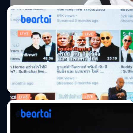
อยุธยา พิธีกรผู้มากความสามารถ ถือเป็นหนึ่งในครีเอเตอร์ผู้
สร้างสรรค์เนื้อหาออนไลน์ที่มีผู้ติดตามเป็นจำนวนมาก จาก
21/08/2020
ประสบการณ์ที่สะสมมานานจากการทำรายการบนหน้าจอทีวี
ทั้งเบื้องหน้าและเบื้องหลังร่วม ๆ 30 ปี สู่วันที่น้าเน็กหันมาผลิต
TikTok ก็เล่าข่าวได้! : การปรับตัวให้ทันโลก
คอนเทนต์ต่าง ๆ ลงในช่องทางออนไลน์และมีผู้ชมเป็นจำนวน
ออนไลน์อยู่เสมอของ “สุทธิชัย หยุ่น”
มาก ทั้งในแบบถ่ายทอดสด หรือจะอัดเทปแล้วผ่านการตัดต่อ
ก็ตาม จากความสำเร็จที่ว่ามานี้ เฟซบุ๊ก ผู้ให้บริการโซเชียลมี
หมายเหตุ : สรุปไฮไลต์จาก Session “Journalism 4.0 : Make
เดียอันดับหนึ่งของโลก ในฐานะเจ้าของพื้นที่ที่เปิดกว้างให้เห
Thai Journalism great again″ โดย “สุทธิชัย หยุ่น” จาก
ล่าครีเอเตอร์ทั้งหลายได้ใช้พื้นที่ในการนำเสนอผลงาน ได้
งาน iCREATOR CONFERENCE 2020 วันศุกร์ที่ 21 สิงหาคม
หยิบยกความสำเร็จจากการทำคอนเทนต์ออนไลน์ของน้าเน็ก
2563 สวัสดีครับ ผม สุทธิชัย หยุ่น นะครับ จำเสียงผมได้มั้ย
มานำเสนอเพื่อเป็นกรณีศึกษาให้ได้เรียนรู้ไปด้วยกัน เพื่อการ
ครับ ผมตัวจริงนะครับ ไม่ใช่ AI ตอนนี้ผมมี AI ที่เป็นตัวผมแล้ว
ประภาส อยู่เย็น
| 2177 days ago
พัฒนาผลงานที่ดียิ่งขึ้น เข้าถึงผู้ชมได้มากกว่าเดิม และสร้าง
นะ พูดเหมือนกับผมเลย นั่นแปลว่า ผมจะไม่เสียชีวิตแล้วล่ะ
Read More
รายได้ให้กับผลิตภัณฑ์ของตนเอง จาก "ปากหมา หน้าตี๋ ชาติ
ครับ ผมจะอยู่ไปเรื่อย ๆ สร้างความปั่นป่วนให้กับวงการต่อไป...
ตระกูลดี ผมสี มีหนวด" ซึ่งเป็นภาพลักษณ์ที่เห็นผ่านหน้าจอ
สุทธิชัย หยุ่น คือนักสื่อสารมวลชนที่ผ่านยุคแห่งความ
ทีวีกันจนชินตามานาน สู่ภาพลักษณ์ใหม่ที่ "อบอุ่น สุขุม นุ่มลึก
เปลี่ยนแปลงต่อวงการสื่อสารมวลชนมาหลายต่อหลายครั้ง
21/08/2020
รวยอารมณ์ขัน" ภาพลักษณ์ของน้าเน็กในปัจจุบันนี้มีความน่า
เริ่มตั้งแต่ในยุคแรกที่เขายังทำหนังสือพิมพ์ ต้องไปสัมภาษณ์
เชื่อถือ ดูอบอุ่น และเข้าถึงได้ง่ายยิ่งกว่าเดิม และด้วยภาพ
เอง แกะเทปเอง ไม่มีผู้ช่วย เทปก็ยังเป็นเทปก้อนใหญ่ ๆ บางที
จาก a day สู่ The Standard : เคล็ดลับการ
ลักษณ์ใหม่นี้เอง…
อัดแล้วเทปมีปัญหา ก็ต้องใช้ความจำเป็นหลัก แต่ไม่ว่าจะ
สร้างแบรนด์ให้เป็นที่รักของ “โหน่ง วงศ์ทนง”
อย่างไรก็ตาม เขามองว่า ความสำคัญของการจับประเด็น