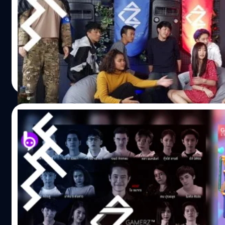
วันพฤหัสบดีที่ 4 มิถุนายนนี้ รายการ “Gamerz Thailand” สาม
ชมได้ทาง TrueID ทั้งแอป, เว็บ และกล่อง TrueID TV ผลิตโด
Online Creator Hub หน่วยงานภายในเครือ จีเอ็มเอ็ม แกรมมี่ ส
รายการ Sport Reality ยอดฮิตยอดนิยม “Gamerz” Format 
ประเทศ สิงคโปร์ มาท้าประลองความสามารถด้านการแข่งขัน E
ประภาส อยู่เย็น
| 2258 days ago
ของวัยรุ่นตัวแทนประเทศไทย ที่ได้รวมผู้เข้าแข่งขันทุกคนไว้
Read More
House ทั้งคนดัง “คชา นนทนันท์, เม้าส์ ณัฐชา, ท็อป ณภัทร, ม
ระดับดาว, อัส นิติธร” และสุดยอดนักกีฬา E-Sport “นิว ปัณธิต
ปฏิภาณ, แป้ง ธนาภรณ์, เอก ภรัณยู,…
23/05/2020
“ซน” Online Creator Hub” จัดเต็มรายการออนไลน์
เด็ด “The Viral Factory Thailand” และ “G
Thailand”
จัดเต็มความสนุกอย่างต่อเนื่อง สำหรับ “ซน” Online
Creator Hub หน่วยงานภายในเครือ จีเอ็มเอ็ม แกรมมี่ ล่าสุดได้
รายการ “THE VIRAL FACTORY” Format จากประเทศ สหรัฐอ
และรายการ “Gamerz” Format จากประเทศ สิงคโปร์ นำมาสร้
ใหม่ให้ตื่นเต้น สุดเร้าใจ สนุกสนาน ถูกใจแฟน ๆ ที่ชื่นชอบราย