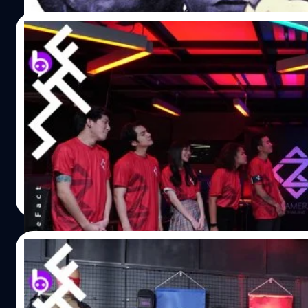
10/06/2020
“คชา” พร้อมจะลุยนานแล้ว! พร้อมระเบิดศึก ใน
“Gamerz Thailand”
วันพฤหัสบดีที่ 11 มิถุนายนนี้ รายการ Sport Reality “Gamerz
Thailand” ผลิตโดย “ซน” Online Creator Hub หน่วยงานภาย
จีเอ็มเอ็ม แกรมมี่ โดยมี “โบ ธนากร” เป็นผู้ควบคุม แจกโจทย์ใ
แข่งขันเกม “Counter-Strike: Global Offensive” ระหว่างเหล่าผ
ชำนาญเกมที่ถูกเลือก “คชา นนทนันท์, เม้าส์ ณัฐชา, ท็อป ณภั
ประภาส อยู่เย็น
| 2251 days ago
ตัง ระดับดาว, อัส นิติธร” และสุดยอดนักกีฬา E-Sport “นิว ปั
Read More
กล้า ปฏิภาณ, แป้ง ธนาภรณ์, เอก ภรัณยู, บอล พลสันต์” เริ่ม
“Ranking For Red Or Blue” จะให้ผู้เล่นทุกคนสู้กับบอท…
03/06/2020
“คชา-เม้าส์-ท็อป-มาตัง” นำทีมวัดความแม่นยำ! 
ด้วยกันในรายการ “Gamerz Thailand”