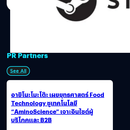
Read More
PR Partners
See All
อายิโนะโมะโต๊ะ เผยยุทธศาสตร์ Food
Technology ชูเทคโนโลยี
“AminoScience” เจาะอินไซต์ผู้
บริโภคและ B2B