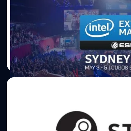
ดาว, อัส RYM”” และสุดยอดนักกีฬา E-Sport “นิว Nnewys
ถึง 200,000$ USD โดยสุดท้ายแล้วในรอบชิงชนะเลิศ เป็น…
เตรียมตัวกันหรือยัง!! กับงาน Intel Extreme
, กล้า CigaretteS, แป้ง PANGCHOM, เอก Ks139, บอล Succes
Masters 2019 วันที่ 3-5 พฤษภาคม 2019 นี้
คลั่งไคล้เกม “Counter-Strike: Global Offensive” ทุกคนจะต้
ชีวิตร่วมกันใน Gamerz House และรักษาตำแหน่งของตัวเอง เ
Intel Extreme Master (IEM) 2019 จัดขึ้นที่ Sydney, Austral
สิทธิ์ถูกตัดออกจากบ้านได้ตลอดเวลา มีเพียง 5 คนเท่านั้นที่จะเป
ที่จัดงาน Qudos Bank Arena ที่อยู่ในย่าน Olympic Park ภา
ชนะ คว้ารางวัลเงินสดหนึ่งแสนบาท โดยมีพิธีกรคลั่งไคล้การเ
นอกจากจะมีการจัดแสดงโชว์สินค้าใหม่ๆของ Intel แล้ว Highl
ของงานเลยก็คือการแข่งขัน eSport เกม Counter-Strike Glob
Offensive และ Overwatch โดยมีเงินรางวัลสูงถึง $250,000 
พีรณัฐ พระสว่าง
| 2656 days ago
ทีเดียว งาน IEM นั้นมีผู้ชมมากมายจากทั่วโลกกว่าล้านคน มี
Read More
CSGO มากมายที่ติดตามการแข่งขันครั้งนี้ แน่นอนว่ารวมไปถึ
ไทยเองก็เช่นกัน และครั้งนี้ถือว่าพิเศษกว่าครั้งไหนๆ เพราะว่า
ทีมงาน Beartai เองก็ได้รับเชิญไปเข้าร่วมงานนี้ในฐานะสื่อจาก
02/01/2019
ประเทศไทยอีกด้วย !! ภายในงานเราจะได้พบเจอกับทีม CSGO 
โลกอย่าง Fnatic, NIP, Liquid, FaZe และอื่นๆ อีกมากมาย รวม
Valve จัดอันดับสาขาต่างๆ ใน Steam ประจำปี 
16 ทีมด้วยกัน โดยเราจะได้รับชม Match การแข่งขันกันเต็มๆ
Valve จัดอันดับสาขาต่างๆ ใน Steam ประจำปี 2018
จีรนาถ เรืองทรัพย์
| 2776 days ago