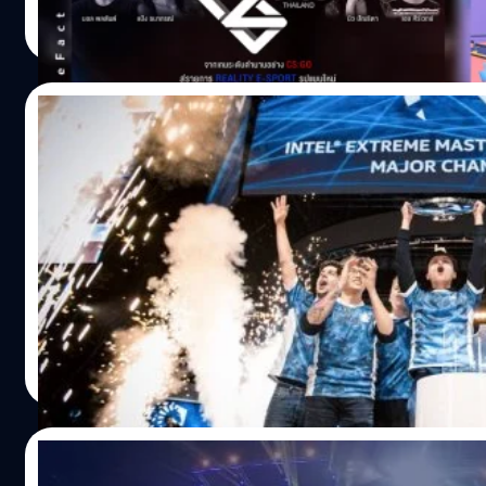
ประภาส อยู่เย็น
| 2269 days ago
เรียลลิตี้ในประเทศไทย เริ่มจากรายการ Social Reality “TH
Read More
FACTORY Thailand” Reality แข่งขันสานฝันให้เด็กได้
เป็น Youtuber ครั้งแรกในประเทศไทย โดยจะได้รับการสอนแล
ถ่ายทอดประสบการณ์จาก Youtuber ขวัญใจวัยจิ๋ว มารับหน้าที่
13/05/2019
โดย “โค้ชซอฟต์” จากช่อง “Softpomz Channel” ที่โด่งดังจากก
ของเล่นอย่างลงตัว “โค้ชโจ” จากช่อง “Ketchup Jo” ที่ใช้ความข
สรุปงาน Intel Extreme Masters Sydney 20
เกี่ยวกับวิทยาศาสตร์ นำไปทดลองและอธิบายให้เข้าใจง่าย “โค
ที่สุด Liquid ก็ทำได้ หลังจากพลาดมาหลายปี
หวาย” จากช่อง “Vips Station” ที่รักการทำขนม พร้อมสร้างสร
แบบที่ต่าง “โค้ชท็อป” จากช่อง “Topby Toast” นำเสนอสัตว์เลี้ย
ภายในงาน Intel Extreme Masters 2019 ที่จัดขึ้นใน
กลัว กลายเป็นน่ารักในพริบตา ซึ่งมีเด็กที่ผ่านการคัด
Sydney Australia ที่ผ่านมา มีการจัดแสดง Demo เกมต่างๆ ซึ่
เลือก “บีเลิฟ, บอส, ฮีโร่, เค่ทเคท, ทาชิ, เทล, มินตรา, เบญ่า” 
มากเป็นการโชว์ประสิทธิภาพของ Intel Core i Series มากกว่
พิธีกรสายฮา “เจ็ม ณัฏฐ์ปวินท์” พร้อมให้สัญญาณออกสตาร์ท
นั้น ก็มีการจัดแข่งขันเล็กๆ สำหรับผู้เข้าร่วมงาน เช่น การแข่ง 
แข่งขันครั้งนี้ เด็กคนไหนจะเป็น Youtuber ตัวจิ๋วที่สุดยอดที่สุ
Deathmatch โดยผู้ชนะก็จะได้รับของรางวัลติดมือกลับบ้านไป
พีรณัฐ พระสว่าง
| 2645 days ago
ประเทศไทย ร่วมลุ้นได้ทาง TrueID ทั้งแอป, เว็บ และกล่อง ทุก
Overwatch แบบ 3V3 และสุดท้ายคือการแข่งขันเกม Beat Saber
Read More
อังคาร เวลา 17.00 น. ส่งความสนุกครั้งแรก วันอังคารที่ 2 มิถุน
สนใจมากๆ เลยล่ะครับ แต่ก็อย่างที่รู้ๆ กันว่า Highlight ของงา
เป็นต้นไป ต่อด้วยรายการ “Gamerz Thailand” ปรากฎการณ์ค
เป็นการแข่งขัน Counter-Strike Global Offensive รายการ
ใหม่วงการเกมออนไลน์ ประเดิมคัดสรรผู้เข้าแข่งขัน 10 คน นำ
IEM Season XIV - Sydney โดยมีทีมดังๆเข้าร่วมมากมายจากทั
02/05/2019
คนดัง “คชา นนทนันท์, เม้าส์ ณัฐชา, ท็อป ณภัทร, มาตัง ระดับ
เช่น Liquid, fnatic, NIP, FaZe และอื่นๆ อีกมากมาย โดยมีเงินร