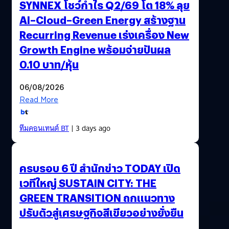
SYNNEX โชว์กำไร Q2/69 โต 18% ลุย
AI–Cloud–Green Energy สร้างฐาน
Recurring Revenue เร่งเครื่อง New
Growth Engine พร้อมจ่ายปันผล
0.10 บาท/หุ้น
06/08/2026
Read More
ทีมคอนเทนต์ BT
| 3 days ago
ครบรอบ 6 ปี สำนักข่าว TODAY เปิด
เวทีใหญ่ SUSTAIN CITY: THE
GREEN TRANSITION ถกแนวทาง
ปรับตัวสู่เศรษฐกิจสีเขียวอย่างยั่งยืน