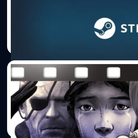
ล้านบัญชี
Steam สร้างสถิติใหม่ ยอดผู้ใช้งานพร้อมกันสูงถึง 30 ล้านบัญช
จีรนาถ เรืองทรัพย์
| 1384 days ago
Read More
20/02/2022
เจ็บก็ทนเพราะรักรวมเรื่องราวเจ็บช้ำที่นักเล่นเ
ต้องเจอในวงการเกม
รวมเรื่องราวเจ็บโดนใจที่นักเล่นเกมต้องเจอมานำเสนอ
Wiwat Kerdsomjit
| 1631 days ago
Read More