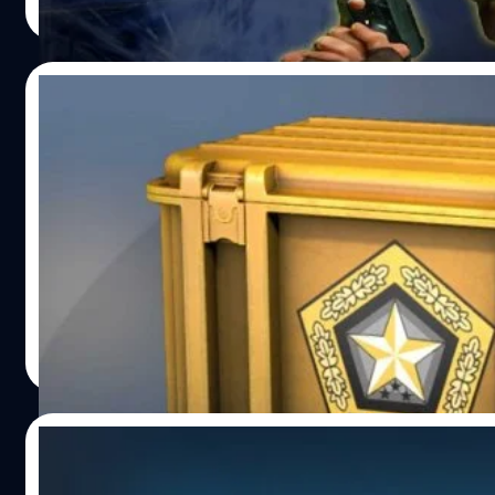
Read More
28/02/2023
แฮกเกอร์ขโมยสกินอาวุธ CSGO จากเว็บไซต์ซื
รวมมูลค่า 24 ล้านบาท
ในช่วงที่ CSGO ได้รับความนิยมเพิ่มขึ้น และ สามารถทำลายสถิติ
พร้อมกันถึง 2 ครั้งในเดือนเดียว ก็มีรายงานเผยออกมาว่า มีสกิ
CSGO จำนวนมาก รวมมูลค่า 700,000 เหรียญสหรัฐฯ (ประมา
ล้านบาท) ถูกโจรกรรมไปจากเว็บไซต์ซื้อขายสกิน CSGO ชื่อว่า
CSGOEXO
กรณ์รัฐภาส ธนวัตไชยศรี
| 1258 days ago
Read More
25/10/2022
Steam สร้างสถิติใหม่ ยอดผู้ใช้งานพร้อมกันสูง