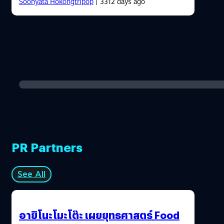
Soonyata Hokongtripop
| 3312 days ago
PR Partners
See All
อายิโนะโมะโต๊ะ เผยยุทธศาสตร์ Food