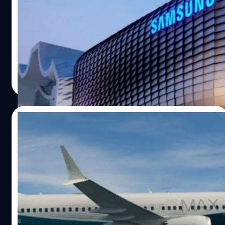
ออนไลน์ถูกแฮกเมื่อ 3 ปีที่แล้ว
Samsung ออกมายอมรับว่าถูกแฮกเกอร์เข้าเจาะข้อมูลของ
ลูกค้าในสหราชอาณาจักรเมื่อ 3 ปีที่แล้ว
จตุรวิทย์ เครือวาณิชกิจ
| 993 days ago
Read More
12/11/2023
LockBit ปล่อยข้อมูลที่อ้างว่าขโมยมาจาก
Boeing บนโลกออนไลน์
LockBit กลุ่มแฮกเกอร์ชื่อดังปล่อยข้อมูลภายในของ Boeing
หลังมีรายงานว่าบริษัทดังกล่าวถูกแฮกด้วยมัลแวร์เรียกค่าไถ่
จตุรวิทย์ เครือวาณิชกิจ
| 999 days ago