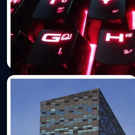
รายการหลุดจาก ‘ระบบบริหารโรงเรียน’ ในไทย
เพจ ExploitWareLabs พบว่าผู้ใช้ที่ใช้ชื่อว่า DeathSky บน
เว็บไซต์กระดานสนทนาแฮกเกอร์ชื่อดังประกาศขายข้อมูลส่วน
บุคคลกว่า 400,000 รายการจากฐานข้อมูลของ 'ระบบบริหาร
โรงเรียน' (School Management System) ที่อ้างว่าได้มาจาก
โรงเรียนในไทย
จตุรวิทย์ เครือวาณิชกิจ
| 828 days ago
Read More
15/04/2024
ข้อมูล Nexperia ผู้ผลิตชิปถูกแฮก มีของ
Apple และ SpaceX ด้วย
เซิร์ฟเวอร์ของ Nexperia ผู้ผลิตเซมิคอนดักเตอร์จาก
เนเธอร์แลนด์ถูกเจาะจากการโจมตีทางไซเบอร์ที่เกิดขึ้นเมื่อ
เดือนมีนาคมที่ผ่านมา หลังจากที่สถานีวิทยุ RTL รายงานว่ามี