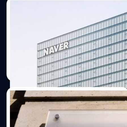
02/03/2024
ญี่ปุ่นเตรียมสั่งผู้ให้บริการ LINE ยกระดับความ
ปลอดภัย แยกข้อมูลระหว่างองค์กรหลังข้อมูล
รั่ว
กระทรวงกิจการภายในและการสื่อสารของญี่ปุ่น (MIC) เตรียม
ออกหนังสือตำหนิ LY Corp ผู้ให้บริการ Line และ Yahoo
Japan อย่างเป็นทางการ หลังเกิดกรณีัข้อมูลรั่วต่อ ๆ กัน
จตุรวิทย์ เครือวาณิชกิจ
| 888 days ago
Read More
16/02/2024
แฮกเกอร์ขโมยข้อมูลส่วนตัวของพลเมือง
ฝรั่งเศสไปเกือบครึ่งประเทศ หลังเจาะระบบจ่าย
เงินด้านสุขภาพ