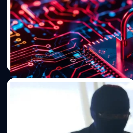
แฮกเกอร์ทยอยเปิดเผยข้อมูลลูกค้า The1 ทีละ
500,000 ราย
กลุ่มแฮกเกอร์ 0mid16B ที่อ้างว่าได้ขโมยข้อมูลลูกค้า The1
แพลตฟอร์มสมาชิกของเครือเซ็นทรัลไปมากกว่า 5 ล้านราย
ออกมาเผยข้อมูลของลูกค้า The1 จำนวน 500,000 แรก ไป
เมื่อวันที่ 22 พฤศจิกายน ที่ผ่านมา
จตุรวิทย์ เครือวาณิชกิจ
| 619 days ago
Read More
20/11/2024
แฮกเกอร์อ้างขโมยข้อมูลสมาชิก The1 กว่า 5
ล้านราย
แฮกเกอร์ที่ใช้ชื่อว่า 0Mid16B ประกาศบนช่องทาง X ว่าได้
ข้อมูลสมาชิกบนแพลตฟอร์มของศูนย์การค้าขนาดใหญ่ที่สุด