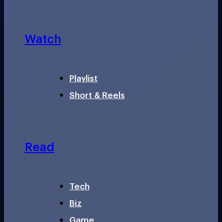
Watch
Playlist
Short & Reels
Read
Tech
Biz
Game