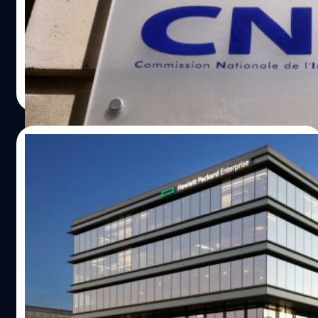
เผยว่าผู้ให้บริการระบบธุรกรรมด้านสุขภาพ Viamedis และ
Almerys เผชิญกับการรั่วของระบบในปลายเดือนมกราคมที่
ผ่านมา จนข้อมูลลูกค้ามากกว่า 33 ล้านคนถูกขโมยไป
จตุรวิทย์ เครือวาณิชกิจ
| 903 days ago
Read More
25/01/2024
HPE เผยว่าถูกกลุ่มแฮกเกอร์หน่วยข่าวรัสเซีย
เจาะระบบอีเมล
Hewlett Packard Enterprise (HPE) เปิดเผยว่าแฮกเกอร์ที่น่า
จะเชื่อมโยงกับรัสเซียเจาะเข้าไปในระบบอีเมลบนคลาวด์และ
ขโมยข้อมูลจากแผนกไซเบอร์และแผนกอื่น ๆ
จตุรวิทย์ เครือวาณิชกิจ
| 926 days ago