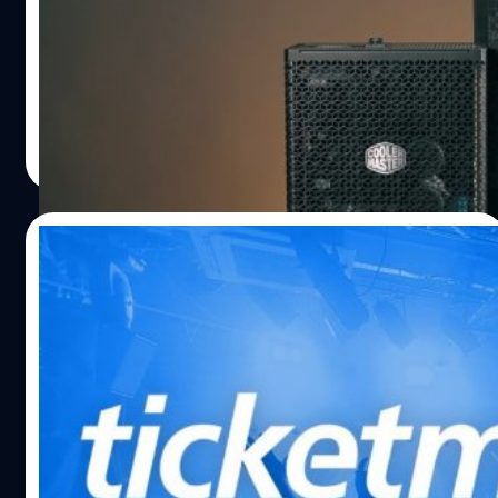
Cooler Master ผู้ผลิตชิ้นส่วนคอมพิวเตอร์ ถูกแฮกเกอร์เจาะ
เว็บไซต์ Fanzone ของบริษัทขโมยข้อมูลบริษัทและลูกค้าขนาด
รวมกันกว่า 103 จิกะไบต์
จตุรวิทย์ เครือวาณิชกิจ
| 794 days ago
Read More
01/06/2024
บริษัทแม่ตรวจสอบกรณีข้อมูลลูกค้า
Ticketmaster 500 ล้านคนรั่ว
Live Nation Entertainment เจ้าของ Ticketmaster ผู้ให้
บริการจองตั๋วคอนเสิร์ตเจ้าดังของโลกเผยว่ากำลังตรวจสอบ
เหตุข้อมูลรั่วของ Ticketmaster ที่เพิ่งพบเมื่อวันที่ 20
พฤษภาคมที่ผ่านมา
จตุรวิทย์ เครือวาณิชกิจ
| 797 days ago