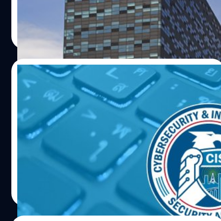
แฮกเกอร์จำนวนหนึ่งที่อ้างว่าขโมยข้อมูลหลายร้อยจิกะไบต์
ออกไป
จตุรวิทย์ เครือวาณิชกิจ
| 844 days ago
Read More
10/03/2024
หน่วยงานกลางด้านไซเบอร์สหรัฐฯ ถูกเจาะจน
ล่มไป 2 ระบบ
สำนักงานความมั่นคงปลอดภัยไซเบอร์และโครงสร้างพื้นฐาน
สหรัฐอเมริกา (CISA) ออกมายืนยันว่าโดนแฮกเกอร์เจาะระบบ
ของหน่วยงานในเดือนกุมภาพันธ์ที่ผ่านมา
จตุรวิทย์ เครือวาณิชกิจ
| 881 days ago
Read More