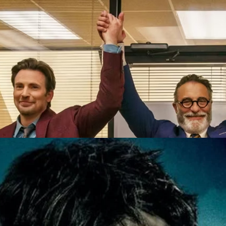
Emily Blunt ใน Pain Hustlers หนังเรื่องใหม่ของ
งฟอร์มใหญ่ ดึงนักแสดงและดาราชื่อดังมาเรียกความสนใจผู้ชมอยู่เรื่อย ๆ หลัง
e' เมื่อปี 2021 ที่ชื่อของ ดเวย์น จอห์นสัน (Dwayne Johnson), กัล กาด็อต
ลด์ส (Ryan Reynolds)สามารถดึงผู้ชมได้อย่างล้นหลาม จนหนังขึ้นแท่น
ชมมากที่สุดตลอดกาล
go
izarding World, Harry Potter วิเคราะห์อนาคต
เสื่อมหรือยัง?
้อย 'แฮร์รี พอตเตอร์' (Harry Potter) จากหนังสือวรรณกรรมเยาวชนของ
 ได้ถูกสร้างเป็นภาพยนตร์ 8 ภาค ณ วันนี้ โลกเวทมนตร์ได้ถูกขยายออกเป็น
รว่า 'วิซาร์ดดิง' เวิลด์ (Wizarding World)