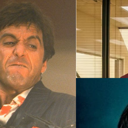
06/09/2023
Chris Evans ประกบคู่ 
Netflix
Netflix ยังคงเดินหน้าสร้างหนั
ประสบความสำเร็จกับ 'Red Notic
e’ เพราะสตูดิโอต้องการ
(Gal Gadot) และ ไรอัน เรย์โน
ภาพยนตร์ของ Netflix ที่มีผู้
arface' ฉบับรีบูต เพราะสตูดิโอ
สุชยา เกษจำรัส
| 1066 days a
Read More
18/04/2022
ส่องรายได้ 11 หนัง W
Fantastic Beast คาถา
หลังจากที่เรื่องราวของพ่อมดน
'เจ.เค.โรว์ลิง' (J.K.Rowling)
จักรวาล ที่เรียกอย่างเป็นทางกา