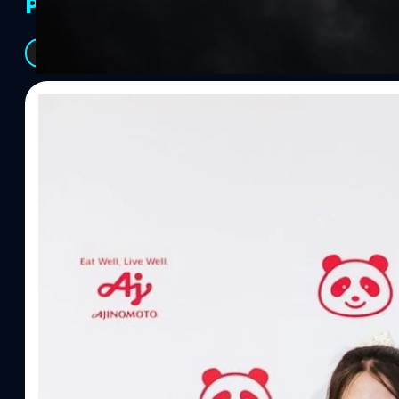
PR Partners
See All
07/08/2026
ทีมคอนเทนต์ BT
| 5 hours ago
Read More
อายิโนะโมะโต๊ะ เผยยุทธศาสตร์ Food Technology 
“AminoScience” เจาะอินไซต์ผู้บริโภคและ B2B
บริษัท อายิโนะโมะโต๊ะ (ประเทศไทย) จำกัด จัดงาน The Heartbeat b
แนวคิดการดำเนินธุรกิจและการพัฒนาผลิตภัณฑ์ที่ขับเคลื่อนด้วยเท
ผู้บริโภค ท่ามกลางการเติบโตของตลาด Health & Wellness ในประเทศไท
บาท หรือคิดเป็นสัดส่วนราว 8% ของผลิตภัณฑ์มวลรวมในประเทศ (GDP
ความรู้หลักรูปแบบผลิตภัณฑ์ / โซลูชันกลุ่มเป้าหมายหลักNutrition