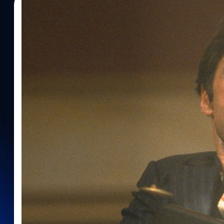
11/12/2023
ประภาส อยู่เย็น
| 970 days ago
Read More
David Ayer เปิดเหตุผลถอนตัวหนังรีบูต ‘Scarfac
อยากให้หนังสนุกสนานขึ้น
เดวิด เอเยอร์ (David Ayer) เปิดเหตุผลถอนตัวหนังมาเฟียหน้าบาก 'Sc
ต้องการความสนุกสนานมากกว่านั้น