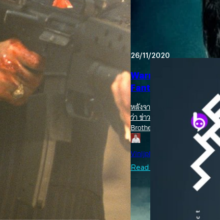
ประภาส อยู่เย็น
| 1572 days a
Read More
26/11/2020
Warner Brothers ยืน
Fantastic Beasts 3
หลังจากให้สัมภาษณ์กับสื่ออย
ว่า ข่าวนี้ยังเป็นเพียงข่าวลือ
Brothers เหมือนอย่างข่าวที่ออ
เหมือนว่า Mads Mikklesen จะแ
ประกาศอย่างเป็นทางการแล้วว่
Vinijphat Kanyapong
| 2080 
เดนมาร์กจากซีรีส์ Hannibal 
Grindelwald ในหนังชุด Fanta
Read More
ขอร้องให้ออกจากบทหลังแพ้คดี
หลายคนให้มารับบทแทน Mads Mi
หนัง…