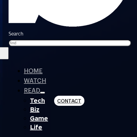
Search
HOME
WATCH
READ
Tech
CONTACT
Biz
Game
Life