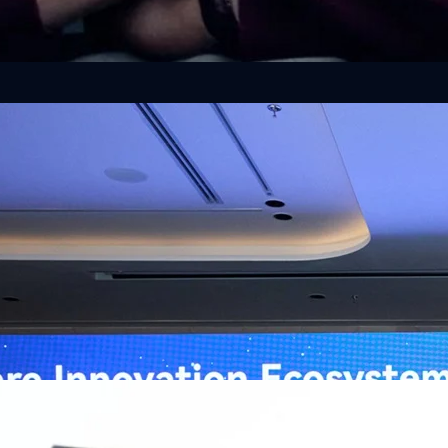
ิวงการสาธารณสุขไทยด้วย AI เปิดตัว 4 นวัตกรรมเปลี่ยน
่อการแพทย์ในประเทศไทย
หัวเว่ย จัดงาน “Huawei AI+ Healthcare Summit” ภายใต้งาน Huawei
t 2026 รวมผู้นำด้านนโยบายสาธารณสุข ผู้บริหารโรงพยาบาลชั้นนำ และ
ยและจีน ร่วมขับเคลื่อนอนาคตของระบบสาธารณสุขไทยด้วยนวัตกรรมและ
กาศความร่วมมือครั้งสำคัญเพื่อยกระดับ Healthcare Ecosystem ของ
เตอร์ จาง ประธานกลุ่มธุรกิจการศึกษาและสาธารณสุขต่างประเทศ บริษัท หัว
o
ถึงความมุ่งมั่นของหัวเว่ยในการสนับสนุนการเปลี่ยนผ่านสู่ยุคดิจิทัลของระบบ
คโนโลยี AI ในการยกระดับคุณภาพการให้บริการทางการแพทย์ให้เข้าถึง
ภายใต้แนวคิด “AI for Health, Health for All” “วันนี้ปัญญาประดิษฐ์กำลังเข้า
ธารณสุขอย่างรวดเร็ว หัวเว่ยมีประสบการณ์ตรงจากการพัฒนาแพลตฟอร์ม
ต่โครงสร้างพื้นฐานด้านคอมพิวติงไปจนถึงโซลูชัน AI สำหรับผู้ป่วย บุคลากร
พยาบาล ซึ่งได้พิสูจน์ผลสำเร็จแล้วในโรงพยาบาลชั้นนำอย่างโรงพยาบาล
/69 โต 18% ลุย AI–Cloud–Green Energy สร้างฐาน