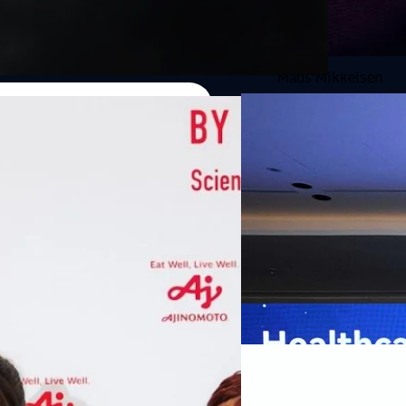
Mads Mikkelsen
07/08/2026
หัวเว่ยเดินหน้าปฏิวัต
เกมเร่งเครื่อง AI เพื
กรุงเทพฯ, 7 สิงหาคม 2569 — 
Thailand Digital & AI Summi
ชูเทคโนโลยี
พันธมิตรด้านเทคโนโลยีจากไท
ปัญญาประดิษฐ์ (AI) พร้อมประ
ประเทศอย่างเป็นทางการ นายปี
y “AminoScience” ร่วมเปิดเผย
ทีมคอนเทนต์ BT
| 9 hours ag
เว่ย เทคโนโลยี่ จำกัด ได้กล่าว
คโนโลยีทางอาหาร และข้อมูลพฤติกรรม
สาธารณสุขไทย และบทบาทของเท
Read More
ประชาชนได้อย่างทั่วถึงมากขึ้น 
ย ซึ่งมีมูลค่ามากกว่า 1.5 ล้านล้าน
มาเปลี่ยนแปลงอุตสาหกรรมสา
06/08/2026
) กลุ่มธุรกิจเทคโนโลยีและองค์
ข้อมูลสุขภาพแบบครบวงจร ตั้งแ
ทางการแพทย์ และผู้บริหารโรง
 & Well-beingAminoScience (การใช้
SYNNEX โชว์กำไร Q2