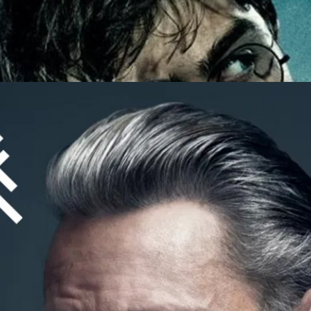
go
ยันแล้ว! Mads Mikkelsen รับบทแทน Johnny Depp ใน
่าง IGN โดยถูกถามถึงข่าวลือว่าจะมารับบทแทน Johnny Depp และได้ปฏิเสธ
สำหรับเขา ซึ่งหมายความว่า Mikkelsen ยังไม่ได้รับการติดต่อพูดคุยจาก Warner
กมา ที่บางสำนักรายงานว่า ถึงขั้นตกลงเจรจารับบทนี้กันไปแล้วเรียบร้อย ดู
ค่พูดแบ่งรับแบ่งสู้หรือบอกปัดไปก่อน เพราะตอนนี้ Warner Brothers ได้ออก
า เขาจะมารับบทพ่อมด Grindelwald Mads Mikkelsen นักแสดงรุ่นใหญ่ชาว
days ago
และเคยรับบทเป็นตัวร้ายใน Doctor Strange (2016) จะมารับบทพ่อมด
stic Beasts แทน Depp ที่ถอนตัวออกไปอย่างจำใจเพราะ Warner Brothers
หมิ่นประมาทกับสื่อใหญ่อย่าง The Sun และแฟน ๆ ก็ขอเสนอชื่อนักแสดง
kkelsen นักแสดงหนุ่มใหญ่วัย 55 ปี เริ่มมีชื่อเสียงในบทตัวประกอบจาก