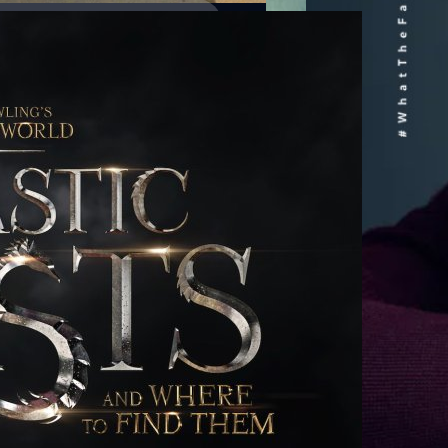
ุกมาก “Fantasy Beat
 Them หรือชื่อไทยว่า สัตว์
too fun เสียจริงเชียว โดย แฟนทาสติ
 เดิมทีแฟนๆ แฮร์รี่คงคุ้นชื่อหนังมา
ักเรียนชั้นปี 1 ของออกวอตส์ทุกคน
้งตั้งแต่นิยายเล่มแรกกันเลยทีเดียว
หนังสือชุดพิเศษในชื่อเดียวกันนี้
กไร้ทั่วโลก โดยใช้นามปากกา
เล่มนี้ด้วย เหตุผลที่เจ.เค.เลือก
 มันก็น่าสนุกจริงๆเสียด้วยสิ โดยใน
โดยดารามากฝีมืออย่าง Eddie
 (2014) มา)…