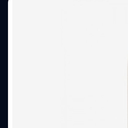
14/10/2025
ปรีดี ฤกษ์วลีกุล
| 297 days ago
Read More
vivo เปิดตัว Watch GT 2 : ดีไซน์คล้าย Apple W
อึด 33 วัน, เริ่มต้นเพียง 2,300 บาท
vivo ได้จัดอีเวนต์เปิดตัวอุปกรณ์รุ่นใหม่มากมาย รวมถึงสมาร์ตวอตช์รุ่น
การติดตั้งแผงหน้าจอ AMOLED