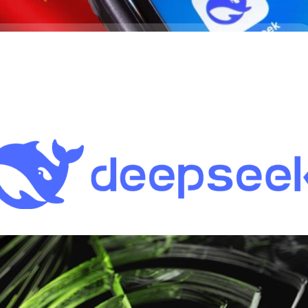
ได้ที่ได้รับจาก V3 และ R1 “ในทางทฤษฎี” คือ 545%
ุนและรายได้จากโมเดล AI ในเวอร์ชัน V3 และ R1 โดยชี้ว่ามีอัตรากำไรต่อ
ัทก็ชี้ว่าตัวเลขรายรับที่แท้จริงอาจต่ำกว่านี้มาก
 days ago