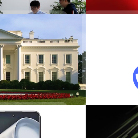
ก AI เทียบเท่า DeepSeek
นอร์เรชันที่ 3 จำนวนมากกว่า
ๆ กับ DeepSeek ได้
pSeek ในหน่วยงานรัฐ
บขาวกำลังพิจารณามาตรการจำกัดการ
ตรการที่ว่านี้คือการห้ามใช้อย่าง
02/03/2025
DeepSeek เปิดเผยราย
DeepSeek เปิดเผยตัวเลขต้นท
ต้นทุนถึง 545% ต่อวัน แต่บริษ
ิดตัวเรือธงพลัง AI ใน
จตุรวิทย์ เครือวาณิชกิจ
| 523