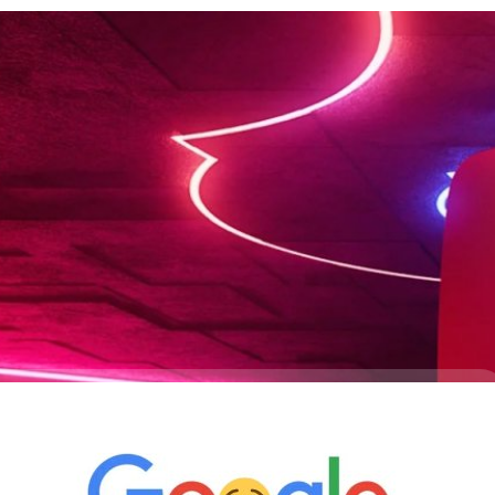
210 รุ่น FC Barcelona : มาพร้อม AI DeepSeek, ราคา
ศษที่จับมือกับ FC Barcelona มาอัปเกรดประสิทธิภาพด้วยฟีเจอร์ AI สำหรับ
o
ื่อ Apple เตรียมใช้ AI Search เจ้าอื่นแทนในเว็บ