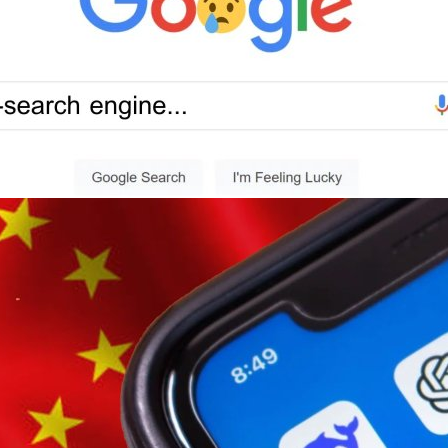
เทอร์เน็ตกำลังเปลี่ยนผ่านจากเสิร์ชเอนจินแบบเดิมไปสู่ AI กลายเป็นศึกใหญ่
าข้อมูลอย่าง Google
ays ago
ดลเอไอ V3 ที่ปรับปรุงประสิทธิภาพเพิ่มขึ้น
ิจีนได้ทำการอัปเกรดโมเดลเอไอ DeepSeek V3 เป็นรุ่น V3-0324 บน
ีความสามารถที่เพิ่มขึ้น ได้แก่ การใช้เหตุผล การเขียนโค้ดโปรแกรม และการแก้
ป AI Assistant ของ DeepSeek ที่ขับเคลื่อนด้วยโมเดล DeepSeek-V3 ได้ขึ้น
Apple App Store ของสหรัฐฯ แซงหน้าแอป ChatGPT จาก OpenAI ไปเมื่อ
go