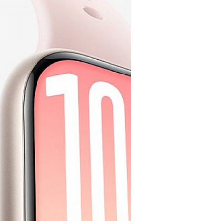
21/08/2025
DeepSeek ปล่อย V3.1 ที
DeepSeek ผู้พัฒนา AI จากจีน ป
ประสิทธิภาพการทำงานของชิปที่
atch, DeepSeek AI, แบตฯ
จตุรวิทย์ เครือวาณิชกิจ
| 351 d
Read More
ล่าสุด นั่นคือ Watch GT 2 ซึ่งได้รับ
06/08/2025
สว. สหรัฐฯ เรียกร้อ
กลุ่มวุฒิสมาชิกอเมริกันจากพรร
สหรัฐอเมริกา ทำการประเมินช
จตุรวิทย์ เครือวาณิชกิจ
| 367 d
Read More