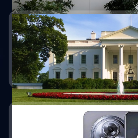
Baidu เปิดตัวคลัสเตอร์ชิป P800 Kunlun สำหรับฝึ
07/03/2025
Baidu เผยว่าประสบความสำเร็จในการสร้างและนำชิป P800 Kunlun เจเ
30,000 มาใช้ได้สำเร็จ โดยชี้ว่าชิปตัวนี้สามารถใช้ฝึกโมเดล AI คล้าย 
Wall Street Journal เผยทำเนียบขาวเล็งแบน Dee
สำนักข่าว Wall Street Journal รายงานโดยอ้างแหล่งข่าวว่าทำเนีย
จตุรวิทย์ เครือวาณิชกิจ
| 469 days ago
ใช้ DeepSeek ในอุปกรณ์ของรัฐบาลจากเหตุผลด้านความมั่นคง หนึ่งในมา
Read More
เด็ดขาด
จตุรวิทย์ เครือวาณิชกิจ
| 518 days ago
Read More
01/03/2025
Meizu จะกลับสู่ตลาดสมาร์ตโฟนระดับโลก: เตรียมเป
MWC 2025