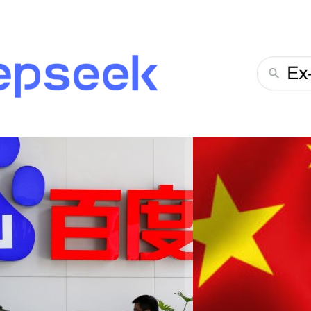
ในโลกที่การค้นหาข้อมูลบนอิน
สำหรับเจ้าตลาดแห่งการค้นห
ธีรภัทร์ ธีระโรจนพงษ์
| 457 d
Read More
 ออกจากร้านค้าแอปฯ
25/03/2025
นำแอป DeepSeek ออกจาก App
้อมูล เนื่องจาก DeepSeek มีการส่ง
DeepSeek อัปเกรดโมเ
DeepSeek บริษัทเอไอสัญชาต
GitHub ซึ่งช่วยปรับปรุงให้ม
โจทย์ปัญหาต่าง ๆ หลังจากแอ
แท่นเป็นแอปฟรียอดนิยมใน 
เดือนมกราคมที่ผ่านมา
ศิลา วงศ์เจริญ
| 500 days a
Read More