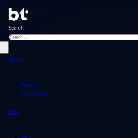
Search
Watch
Playlist
Short & Reels
Read
Tech