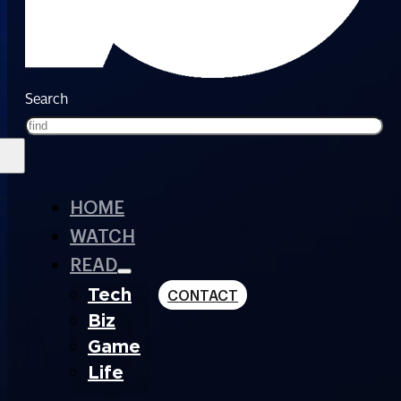
Search
HOME
WATCH
READ
Tech
CONTACT
Biz
Game
Life