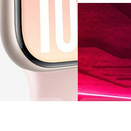
29/07/2025
HMD อัปเกรด Nokia 3
เพียง 1,900 บาท
HMD ได้นำ Nokia 3210 รุ่นพิเ
ตลาดประเทศจีน
ปรีดี ฤกษ์วลีกุล
| 374 days ag
Read More
07/05/2025
Google เจอศึกหนัก เม
Safari