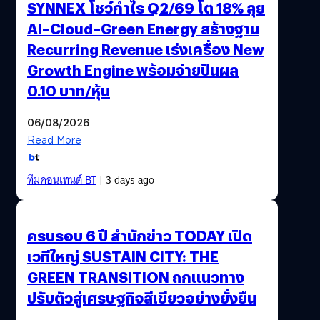
SYNNEX โชว์กำไร Q2/69 โต 18% ลุย
AI–Cloud–Green Energy สร้างฐาน
Recurring Revenue เร่งเครื่อง New
Growth Engine พร้อมจ่ายปันผล
0.10 บาท/หุ้น
06/08/2026
Read More
ทีมคอนเทนต์ BT
| 3 days ago
ครบรอบ 6 ปี สำนักข่าว TODAY เปิด
เวทีใหญ่ SUSTAIN CITY: THE
GREEN TRANSITION ถกแนวทาง
ปรับตัวสู่เศรษฐกิจสีเขียวอย่างยั่งยืน