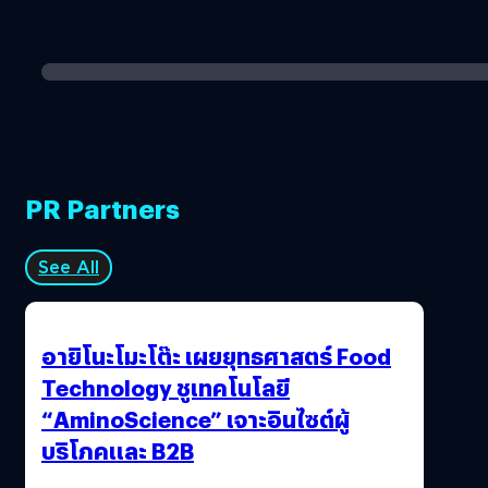
PR Partners
See All
อายิโนะโมะโต๊ะ เผยยุทธศาสตร์ Food
Technology ชูเทคโนโลยี
“AminoScience” เจาะอินไซต์ผู้
บริโภคและ B2B