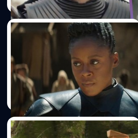
Read More
02/06/2022
Ewan McGregor ออกโรงปกป้อง Moses
Ingram หลังถูกแฟนซีรีส์เหยียดใน ‘Obi-Wan
Kenobi’
หลังจากซีรีส์ ‘Obi-Wan Kenobi’ เปิดตัวไปได้เพียงแค่ 1
อาทิตย์ ก็มีข่าวเกี่ยวกับนักแสดงหน้าใหม่ที่เพิ่งปรากฏตัว
ภายในเรื่องนี้อย่าง โมเซส อินแกรม (Moses Ingram) ที่ออก
มาพูดว่าเธอถูกคนจำนวนมากในสังคมออนไลน์เหยียดและบูล
ลี่ หลังจากที่ซีรีส์เรื่องนี้ฉายไปได้เพียงแค่ 3 ตอน ใน ‘Obi-
สรัลชนา บุญชูกุศล
| 1527 days ago
Wan Kenobi’ อินแกรมรับบทเป็น 'เรวา' หนึ่งในกลุ่มกองกำลัง
Read More
The Inquisitors ที่มีภารกิจให้ตามล่าเจได หลังจากอินแกรม
ขึ้นจอไปได้ไม่นาน เธอเริ่มได้รับข้อความมากมายส่งถึงเธอ
และพบว่าข้อความเหล่านั้นล้วนแล้วแต่เป็นการเหยียดและบูล
17/02/2022
ลี่เธอมากกว่าหนึ่งร้อยข้อความ ซึ่งสิ่งเหล่านี้ทำให้เธอรู้สึกไม่ดี
จนเธอต้องออกมาโพสต์ลงบนสตอรี่อินสตาแกรมของเธอว่า
ศิลปินชาวเมารี แกะสลักไม้รูปหน้ากาก ‘โบบา