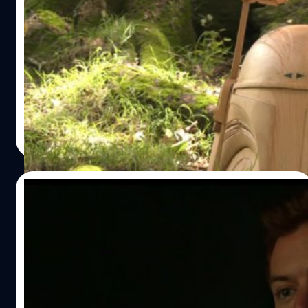
“ไม่มีสิ่งใดและไม่มีใครที่สามารถหยุดการกระทำหรือความ
เฟตต์’ ขนาดเท่าจริง มอบเป็นของขวัญให้ ‘เตมู
เกลียดชังเหล่านี้ได้หรอก” หลังจากที่ทีมงานและเพื่อนนัก
รา มอร์ริสัน’
แสดงของเธอได้ทราบข่าวและเรื่องราวต่าง ๆ แต่ละฝ่ายก็ออก
เมื่อวันพุธที่ 16 ที่ผ่านมา แฟนเพจ Facebook ของ 'Star Wars'
มาปกป้องและซัปพอร์ตอินแกรมอย่างเต็มที่ รวมถึง ยวน แม็ก
ได้ลงภาพโมเมนต์การมอบของขวัญสุดพิเศษให้กับ ‘เตมูรา
เกรเกอร์ (Ewan McGregor) นักแสดงนำและผู้อำนวยการผลิต
มอร์ริสัน’ (Temuera Morrison) นักแสดงเจ้าของบท ‘โบบา
ซีรีส์เรื่องนี้ ที่ออกมาปกป้องอินแกรมผ่านทางทวิตเตอร์หลัก
เฟตต์’ นั่นเอง โดยทาง 'ดิสนีย์' (Disney) และ 'ลูคัสฟิล์ม'
ของสตาร์ วอร์ส แม็กเกรเกอร์ได้บอกกล่าวแฟน ๆ ว่า “พวกเรา
(Lucasfilm) ได้ว่าจ้างศิลปินและนักออกแบบร่วมสมัยชาว
ประภาส อยู่เย็น
| 1632 days ago
ภูมิใจและรู้สึกยินดีกับอินแกรมมาก ๆ ที่เธอได้เข้ามาเป็นส่วน
นิวซีแลนด์ 'เกรแฮม โฮเอเต' (Graham Hoete) หรือ 'Mr G
Read More
หนึ่งของครอบครัวสตาร์ วอร์ส และในความคิดของผม ถ้าใคร
Hoete' เพื่อออกแบบและแกะสลักหมวก ของโบบา เฟตต์ จาก
ส่งข้อความไปบูลลี่เธอ ผมว่าเขาไม่ใช่แฟนสตาร์ วอร์สหรอก”
ไม้ตามแบบฉบับศิลปะของชาวเมารี และนำไปมอบให้กับเตมูรา
นอกจากแม็กเกรเกอร์ได้ออกมาพูดในครั้งนี้ ทวิตเตอร์หลัก
นักแสดงชาวนิวซีแลนด์ผู้มีเชื้อสายเมารีแบบเซอร์ไพรส์ด้วยตัว
14/01/2022
ของสตาร์ วอร์สก็ได้ออกมาทวีตถึงอินแกรมคล้าย ๆ…
เองถึงบ้าน
10 เกร็ดตำนานของ ‘อีรอส’ ฮีโรเจ้าเสน่ห์ใน
End-Credits ตัวแรกของ ‘Eternals’
สำหรับคนที่ได้มีโอกาสชม 'Eternals' (2021) ภาพยนตร์ซูเปอร์
ฮีโร Marvel กำกับโดยผู้กำกับหญิงรางวัลออสการ์ 'โคลอี เจา'
(Chloé Zhao) ที่เพิ่งนำมาลงใน Disney+ ให้ได้ชมกัน