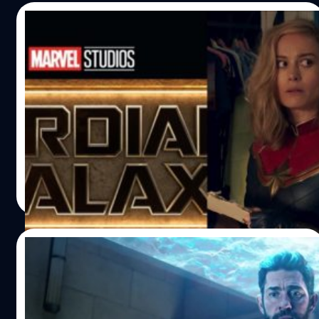
24/07/2022
ใกล้จบเฟส 4 ! Marvel ประกาศเฟส 5 อย่าง
เป็นทางการ
สด ๆ ร้อน ๆ จากงานซานดิเอโกคอมิค คอน ปี 2022 เมื่อวานนี้
ทางมาร์เวลได้จัดพาเนลแถลงข่าวการมาถึงของจักรวาล
ภาพยนตร์และคอนเทนต์ในเฟสที่ 5 ของ MCU อย่างเป็น
ทางการ
Mano Wanawerusit
| 1475 days ago
Read More
05/07/2022
ฉากสปาเกตตีของ ‘Mr. Fantastic’ ใน
‘Doctor Strange 2’ เป็นไอเดียของ ‘Kevin
Feige’ ที่ได้แรงบันดาลใจจากแป้งปั้น ‘Play-