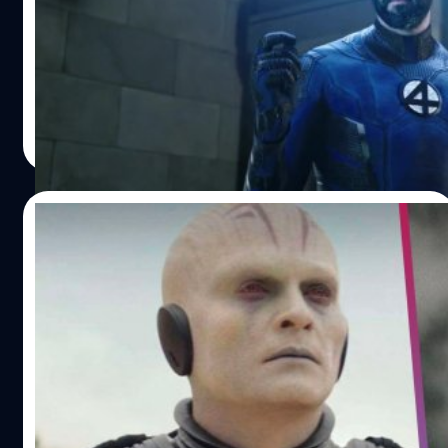
ฉากสปาเกตตี้ใน ‘Doctor Strange in the Multiverse of
Doh’
Madness’ ของ 'มิสเตอร์แฟนทาสติก' (Mister Fantastic) 'เค
วิน ไฟกี' (Kevin Feige) ได้แรงบันดาลใจจากของเล่น 'เพลย์-
โดว์' (Play-Doh)
ประภาส อยู่เย็น
| 1494 days ago
Read More
29/06/2022
‘Rupert Friend’ เผย ในงาน Star Wars
Celebration ‘Moses Ingram’ จำเขาไม่ได้ แม้
เคยร่วมงานกันใน ‘Obi-Wan Kenobi’
แม้ซีรีส์ 'โอบีวัน เคโนบี' (Obi-Wan Kenobi) จะจบลงไปแล้ว
แต่ ‘แกรนด์ อินควิซิเตอร์’ ที่รับบทโดย ‘รูเพิร์ต เฟรนด์’
(Rupert Friend) เผยว่า 'ภคิณีที่สาม' ที่รับบทโดย 'โมเซส อิน
แกรม' (Moses Ingram) กลับจำเขาไม่ได้
ประภาส อยู่เย็น
| 1500 days ago