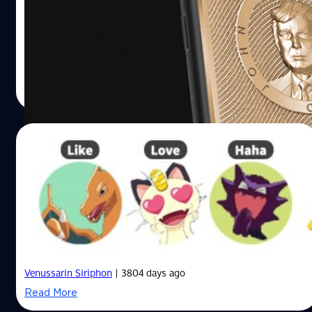
ผู้สร้าง iPhone ทองคำรุ่น Vladimir Putin ได้กลับมาอีกครั้ง
กับโทรศัพท์เครื่องใหม่ในคอลเลกชัน Supremo ซึ่งคราวนี้เป็น
รุ่น Donald Trump
ปรีดี ฤกษ์วลีกุล
| 3554 days ago
Read More
07/03/2016
เมื่อ Emoji บนปุ่ม Like เปลี่ยนเป็นรูปโปเกมอน
ผู้ใช้Facebookสามารถเปลี่ยนภาพ Emoji บนปุ่ม Like ให้เป็น
รูปต่างๆได้เมื่อใช้งานผ่าน Google Chrome เพื่อสร้างสีสันให้
กับการแสดงอารมณ์บนโพสต์ต่างๆ
Venussarin Siriphon
| 3804 days ago
Read More