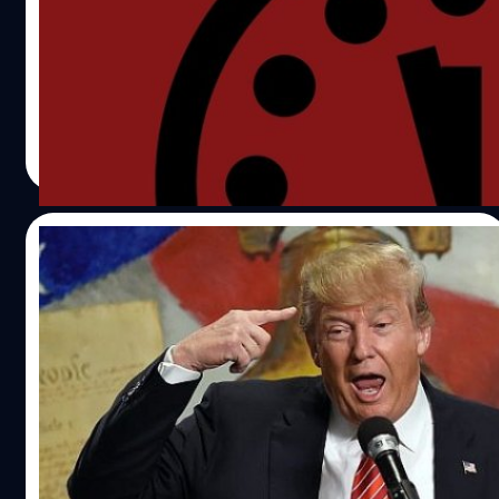
เมื่อวันที่ 26 มกราคม 2017 ที่ผ่านมา Bulletin of Atomsic
Scientits ได้เลื่อนเข็มยาวของ "นาฬิกาวันสิ้นโลก" ไปอีก ทำให้
เหลือเวลาเพียงแค่ 2 นาทีครึ่ง ก่อนที่จะถึงเที่ยงคืน ซึ่งก็คือจุด
ทำลายล้างของมนุษยขาติ
ปรีดี ฤกษ์วลีกุล
| 3476 days ago
Read More
02/01/2017
โดนัลด์ ทรัมป์ บอก “คอมพิวเตอร์ไม่ปลอดภัย”
ขอใช้ “คนนำสาส์น” แทนดีกว่า
ช่วงนี้ได้มีข่าวการแฮกข้อมูลอยู่บ่อยครั้ง ล่าสุด Associated
Press ได้รายงานว่า นายโดนัลด์ ทรัมป์ ได้กล่าวถึงการติดต่อ
สื่อสารในปัจจุบันด้วยแนวคิดที่ต่างออกไป
ปรีดี ฤกษ์วลีกุล
| 3502 days ago