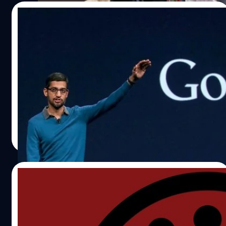
ตัดสินใจของ Trump
30/01/2017
เมื่อเสรีภาพเริ่มหายไป : บริษัทเทคโนโลยียักษ์
ใหญ่แสดงความเห็น “ต่อต้าน” คำสั่งแบน 7
ประเทศของทรัมป์
ในช่วงสัปดาห์ที่ผ่านมา ซีอีโอบริษัเทคโนโลยียักษ์ใหญ่อย่าง
Uber CEO Travis Kalanick speaks to students during
Google, Apple, Facebook และ Airbnb ต่างแสดงความคิด
interaction at the Indian Institute of Technology (II
เห็นต่อคำสั่งกที่ Donald Trump ได้เซ็นต์ไปเพื่อเป็นการสั่ง
campus in Mumbai, India, January 19, 2016.
ห้ามประเทศมุสลิม 7 ประเทศเดินทางเข้าประเทศสหรัฐอเมริกา
REUTERS/Danish Siddiqui - RTX231O8
เป็นเวลา 90 วัน ได้อย่างน่าสนใจ
ปรีดี ฤกษ์วลีกุล
| 3474 days ago
Read More
28/01/2017
“นาฬิกาวันสิ้นโลก” : อีก 2.30 นาที จะถึง “วัน
โลกาวินาศ”