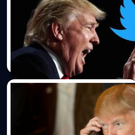
สื่อนอกเผย iPhone ของ โดนัลด์ ทรัมป์ มีเพียง
แค่ Twitter แอปฯ เดียว
เป็นที่ทราบกันว่าตามปกติแล้ว โดนัลด์ ทรัมป์ ประธานาธิบดี
สหรัฐคนปัจจุบันมักจะใช้บัญชีทวิตเตอร์ส่วนตัวของเขาสื่อสาร
ความคิดเห็นต่างๆ โดยตรงไปถึงประชาชนและผู้สนับสนุน ซึ่ง
เป็นช่องทางเดียวบนโลกโซเชียลออนไลน์ที่ทรัมป์ใช้งานด้วย
เมื่อทาง Axios รายงานว่า นอกจากแอปพลิเคชันพื้นฐานบนไอ
ณัฐพันธ์ ส่งวิรุฬห์
| 3358 days ago
โฟนแล้ว ทวิตเตอร์ เป็นแอปฯ Third-Party เพียงแอปฯ เดียวที่
Read More
ทรัมป์ใช้งาน
31/03/2017
โฆษกทำเนียบขาวเผย โดนัลด์ ทรัมป์ ยอม
ใจอ่อนเปลี่ยนมาใช้ไอโฟนแล้ว
แม้ว่าก่อนหน้านี้เราจะได้เห็นรายงานข่าวที่ระบุว่า Donald
Trump ประธานาธิบดีสหรัฐฯ จะยังใช้งานสมาร์ทโฟน Android