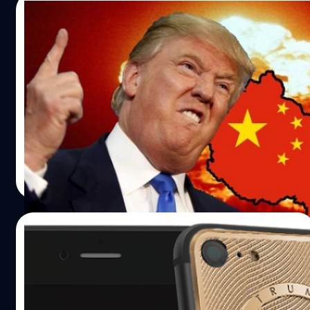
15/11/2016
จีนเตือน! ยอดขาย iPhone “ตกฮวบแน่” หาก
Donald Trump ต้องการก่อ “สงครามการ
ค้า”
The Guardian รายงานว่า หนังสือพิมพ์ของประเทศจีนได้
กล่าวว่า ทั้งรถยนต์ของสหรัฐอเมริกาและ iPhone จะเผชิญกับ
ช่วงเวลาอันยากลำบาก ถ้าหาก Donald Trump เริ่มทำสงคราม
การค้ากับประเทศจีนขึ้นมา
ปรีดี ฤกษ์วลีกุล
| 3551 days ago
Read More
11/11/2016
สนใจไหม? iPhone ทองคำรุ่น Donald Trump
ราคากว่าแสนบาท