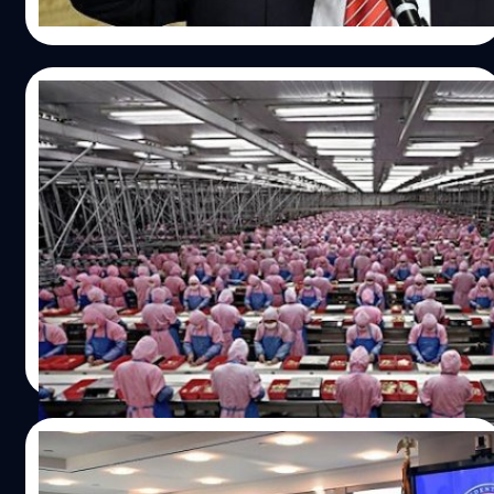
Read More
29/12/2016
รายงานล่าสุด! สายการผลิต iPhone ในจีน จะ
ไม่ย้ายฐานการผลิตไปอเมริกา
ในระหว่างการเดินสายหาเสียงของ Donlad Trump นั้น เขาได้
เน้นย้ำถึงนโยบายที่ต้องการให้บริษัทเทคโนโลยีของ
สหรัฐอเมริกาย้ายฐานการผลิตมายังตนเอง ด้วยเหตุที่ว่า
สหรัฐฯไม่ได้ประโยชน์มากนักจากยอดขายมหาศาลของอุุ
ปกรณ์เทคโนโลยีต่างๆ และเปรียบเสมือนผู้บริโภคจะต้องเสีย
ปรีดี ฤกษ์วลีกุล
| 3507 days ago
เงินให้กับแรงงานต่างชาติเมื่อซื้อ iPhone แทนที่จะแรงงาน
Read More
ของประเทศตนเองจะได้
15/12/2016
ส่องการประชุม “ซีอีโอบริษัทเทคโนโลยีระดับ