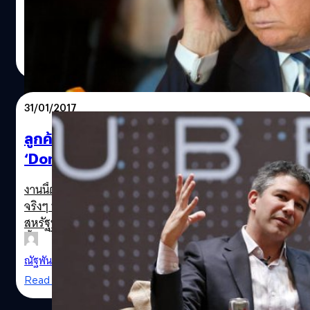
ธรรมดาๆ ต่อไปแม้หลายฝ่ายจะแสดงความเป็นกังวลต่อ
ประเด็นเรื่องความปลอดภัยของข้อมูลและความมั่นคง ทว่า
ล่าสุดดูเหมือนว่า Trump จะยอมใจอ่อนและเปลี่ยนมาใช้ไอ
ณัฐพันธ์ ส่งวิรุฬห์
| 3415 days ago
โฟนแล้ว
Read More
31/01/2017
ลูกค้า Uber หัวร้อนแห่ลบแอปฯ ทิ้ง เชื่อฝักไฝ่
‘Donald Trump’
งานนี้ต้องบอกว่าเป็นประเด็นร้อนที่คนทั่วโลกให้ความสนใจ
จริงๆ หลังจากที่ Donald Trump ประธานาธิบดีคนที่ 45 ของ
สหรัฐฯ ได้ลงนามคำสั่งห้ามพลเมืองจาก 7 ประเทศมุสลิม รวม
ทั้งผู้ลี้ภัยจากทุกสัญชาติเดินทางเข้าสหรัฐฯ ซึ่งสถานการณ์
ล่าสุดนั้นเหตุการณ์บานปลายต่อไปถึงกลุ่มคนขับแท็กซี่ใน
ณัฐพันธ์ ส่งวิรุฬห์
| 3474 days ago
นิวยอร์กที่ออกมาประท้วงมาตรการดังกล่าวด้วยการหยุดรับ
Read More
ส่งผู้โดยสารจากสนามบิน JFK ระหว่างเวลา 18.00-19.00 น.
เมื่อวันเสาร์ที่ผ่านมา เพื่อแสดงออกเชิงสัญลักษณ์ต่อต้านการ