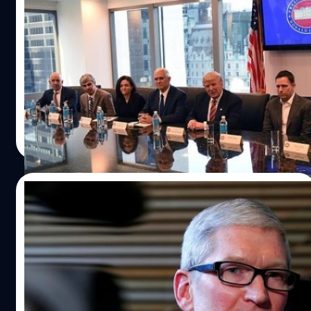
โลก” กับ “Donald Trump” : ผลเป็นอย่างไร?
ไปต่อได้ไหม?
เป็นไปตามที่คาด ซีอีโอบริษัทเทคโนโลยีชั้นนำของโลกหลาย
คนได้เข้าร่วมประชุมกับนาย Donal Trump ณ อาคาร Trump
Tower เมื่อช่วงบ่ายวันพุธที่ 14 ธันวาคม 2016 ที่ผ่านมา โดยมี
ทั้ง Tim Cook ซีอีโอของ Apple, Jeff Bezos ซีอีโอของ
Amazon, Larry Page ซีอีโอ Alphabet Inc, Satya Nadella ซี
ปรีดี ฤกษ์วลีกุล
| 3520 days ago
อีโอของ Microsoft และซีอีโออีกมากมายหลายท่าน
Read More
11/12/2016
ซีอีโอ Apple, Google และ Microsoft เตรียม
เข้าพบ Donald Trump ในวันที่ 14 ธันวาคมนี้
เว็บไซต์ Recode และ The Wall Street Journal รายงานว่า ซีอี
โอบริษัทเทคโนโลยีชั้นนำของโลกหลายคนกำลังจะได้เข้า
ประชุมกับนาย Donald Trump ผู้ซึ่งชนะการเลือกตั้ง