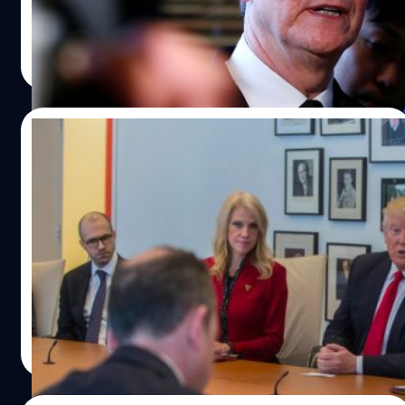
ประธานาธิบดีสหรัฐอเมริกาคนล่าสุด ในวันพุทธที่ 14 ธันวาคม
2016 นี้ที่มหานครนิวยอร์ค
ปรีดี ฤกษ์วลีกุล
| 3524 days ago
Read More
24/11/2016
ทรัมป์เผยยื่นข้อเสนอลดภาษีล่อใจ ทิม คุก หวัง
นำ Apple ย้ายฐานผลิตไอโฟนกลับอเมริกา
โดนัลด์ ทรัมป์ ประธานาธิบดีคนใหม่ของสหรัฐอเมริกา ให้
สัมภาษณ์กับ The New York Times โดยพูดถึงประเด็นเรื่อง
การให้ Apple ย้ายฐานการผลิตอุปกรณ์กลับมายังสหรัฐฯ ซึ่ง
เขาได้เปิดเผยว่าได้มีการพูดคุยเตรียมยื่นข้อเสนอพิเศษให้ ทิม
คุก ซีอีโอถึงความเป็นไปได้ดังกล่าว
ณัฐพันธ์ ส่งวิรุฬห์
| 3541 days ago
Read More