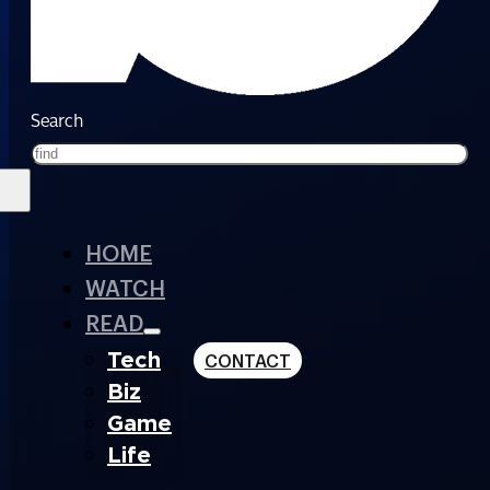
Search
HOME
WATCH
READ
Tech
CONTACT
Biz
Game
Life