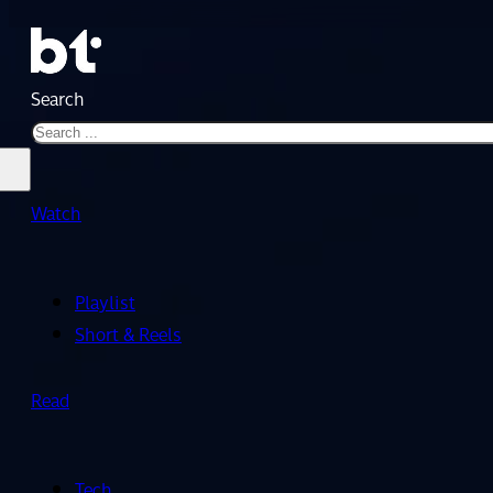
Search
Watch
Playlist
Short & Reels
Read
Tech