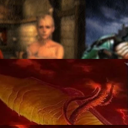
กินไปจนไม่ค่อยมีคนทำตาม
ยเพราะมันแปลกเกิน
s ago
ดตัว DOOM Eternal แบบตลับเกม
หรับคอนโซล Nintendo Switch โดยตลับเกม DOOM Eternal จะวางขายใน
ys ago