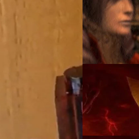
30/11/2022
รวมระบบเกมสุดแปลกเ
ไม่ใช่ไม่มีแต่มีคนเอามาใช้น้อ
อ LEGO
Wiwat Kerdsomjit
| 1347 day
Read More
ดเอาเกม Doom ไปอยู่ในตัวต่อ เลโก้
08/06/2022
สายสะสมเตรียมเฮเปิ
DOOM Eternal แบบตลับเกมสำ
ราคา 59.99 เหรียญ
วงศกร ปฐมชัยวัฒน์
| 1522 da
Read More
02/03/2022