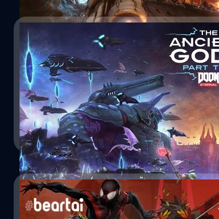
18/03/2021
DOOM Eternal เตรียมเปิดให้เล่นเนื้อหาเสริม The
Two ในวันนี้
ผู้จัดจำหน่าย Bethesda Softworks และทีมพัฒนา id Software ได้ประก
The Ancient Gods – Part Two ของเกม DOOM Eternal ในวันนี้ (18 ม
Xbox One, Google Stadia และ PC ในเนื้อหาเสริม The Ancient Gods
กองทัพ Sentinel, ฝ่าป้อมปราการ และเผชิญหน้ากับ Dark Lord โดยเนื้อห
ซากปรักหักพังของฐาน Sentinel ไปจนถึงป้อมปราการสุดท้ายของ Dark L
ศุภกร ประเสริฐศิลป์
| 1969 days ago
Armored Baron, Stone Imp, Cursed Prowler และ…
Read More