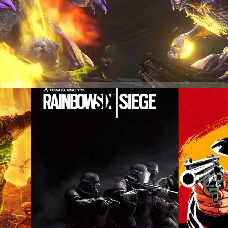
t Two จะมีเรื่องราวเกิดขึ้นหลังจากผู้เล่นปฏิเสธพระเจ้าและปลุกปีศาจ
ต้องรวบรวมกองทัพ Sentinel, ทำลายป้อมปราการสุดท้ายของนรก และเผชิญหน้า
์อักษร : สุชยา เกษจำรัส
days ago