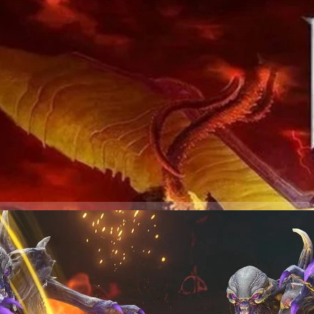
ัปเดตโหมดใหม่ฟรีบน Switch
Nintendo Switch มานานกว่าหนึ่งปีแล้ว ที่เกมได้รับเสียงวิจารณ์ในแว่บวก
ังคงอัปเดตเนื้อหาใหม่ให้ทั้งแบบฟรี
ys ago
เปิดให้เล่นเนื้อหาเสริม The Ancient Gods – Part
Switch
tworks และทีมพัฒนา id Software ได้ประกาศว่าจะเปิดให้เล่นเนื้อหาเสริม
o ของเกม DOOM Eternal เวอร์ชัน Nintendo Switch ในวันที่ 26 สิงหาคม