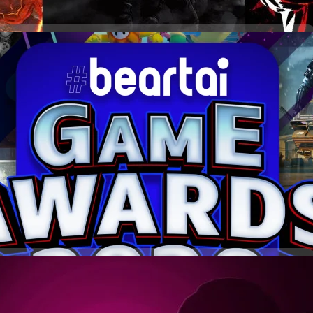
ใหญ่ที่กำลังจะได้อัพเดต Ray Tracing และ DLSS
R (FidelityFX Super Resolution) ออกมาก่อนหน้านี้ ทาง Nvidia ก็ไม่ได้นิ่ง
ี่จะได้รับการอัปเดตเพิ่ม Ray Tracing และ DLSS (Deep Learning Super
RDS 2020 แบไต๋ขอให้รางวัลเกมแห่งปี 2020 กับเข้า
ม เกมแรกคือเกม AAA จาก Rockstar ที่ออกมาล่าสุดอย่าง Red Dead
ตเพิ่ม DLSS เพื่อให้ผู้เล่นที่ไม่ได้มีเครื่องคอมพิวเตอร์ที่แรงมากได้รับเฟรม
inbow Six: Siege เกม FPS ชื่อดังจาก Ubisoft ที่จะได้รับอัปเดท DLSS เข้ามา
เกมยังคงแข่งขันกันอย่างดุเดือดเลือดพล่าน ซึ่งในหลากหลายเกมที่ออกมาก็
ys ago
ะบุวันที่จะออกอัปเดตมา เกมสุดท้ายคือ Doom Eternal ที่จะได้รับอัปเดตทั้ง
เยี่ยมชนิดที่ว่า Beartai คงไม่สามารถเพิกเฉยต่อเกมคุณภาพเหล่านั้นได้ (หรือ
ยจะได้ตั้งใจสร้างเกมออกมาไม่สุกเอาเผากิน ฮึ้ย!) เราจึงขอเป็นอีกสื่อที่จะ
ง ๆ ในปีนี้กับ Beartai Game Awards 2020 มากันครับว่าจะมีหัวข้อไหน และ
เกมแห่งปี - Ghost of Tsushima ควรค่าแก่การกล่าวถึง: The Last of Us Part
7 days ago
กมปิดท้าย Generation Console ยุคที่ 8 ได้อย่างสวยงาม Exclusive สำหรับ
กทีม Sucker Punch Productions ที่มีชื่อเสียงจากเกม Infamous ได้สร้าง
คามากูระ โดยใช้ฉากหลังเป็นช่วงการรุกรานของมองโกลที่เกาะสึชิมะ โดยตัวเกม
ี อีกทั้งตัวเกมยังได้รับคำชมจากนักพัฒนาเกมจากญี่ปุ่นว่า "ทีมงานมีความ
ก" ตัวเกมนั้นประสบความสำเร็จอย่างงดงาม ทั้งในแง่ของรายได้และคำวิจารณ์
e Knockout เตรียมเพิ่มสกินใหม่ที่อาจจะมาจาก Doom