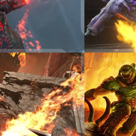
2021 The Ancient Gods - Par
โบราณให้ตื่นขึ้น ผู้เล่นจะ
กับ Dark Lord อ้างอิง พิสูจน
ศุภกร ประเสริฐศิลป์
| 1814 
Read More
ะกาศว่าจะปล่อยอัปเดตเวอร์ชัน 6.66
วอย่างใหม่ออกมาให้ชมกัน อัปเดต
นคนเดียวของ DOOM
ODE 2.0 พร้อมด่านและรางวัลใหม่,
แล้ววันนี้ บนแพลตฟอร์ม
do Switch, Google Stadia และ PC
ระกาศว่ากำลังพัฒนาโหมด Horde
ty Stratton) ผู้อำนวยการสร้างบอก
on ทีมงานจึงตัดสินใจเปลี่ยนไป
นี้ id Software ยังบอกว่าจะเปิด
021 ซึ่งจะจัดขึ้นในเดือนสิงหาคม
02/06/2021