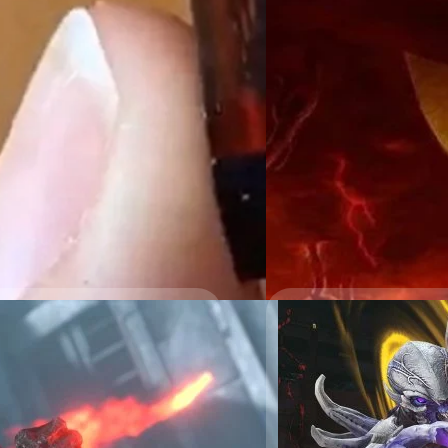
เกม DOOM Eternal อ
DOOM Eternal มีวางจำหน่ายบน 
มากมาย และทางค่าย Bethesda ย
วงศกร ปฐมชัยวัฒน์
| 1620 da
Read More
20/08/2021
DOOM Eternal เตรียม
Two บน Nintendo 
ผู้จัดจำหน่าย Bethesda Sof
The Ancient Gods - Part Tw