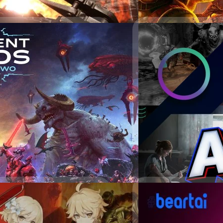
Nvidia ประกาศ 3 เกม
30/12/2020
หลังจากที่ AMD ได้เปิดตัว FS
เฉยได้ทำการเปิดรายชื่อเกมท
 Ancient Gods – Part
#beartai GAME AWA
Sampling) ออกมาเพิ่ม 3 เก
บ้าง!
Redemption 2 ที่จะได้รับอัปเด
เรตที่ดีขึ้น เกมที่ 2 คือ Ra
าศว่าจะเปิดให้เล่นเนื้อหาเสริม
2020 เป็นอีกหนึ่งปีที่วงการ
ปรมัตถ์ วิไลสุขศรี
| 1893 da
โดยทั้ง 2 เกมนี้ยังไม่ได้มีร
ี.ค.) บนแพลตฟอร์ม PlayStation 4,
แสดงให้เห็นถึงศักยภาพที่ยอด
DLSS…
Read More
 – Part Two ผู้เล่นจะต้องรวบรวม
บางเกมก็สมควรเอามาด่าซะหน่อ
าเสริมนี้จะเพิ่มสถานที่ใหม่ ตั้งแต่
มอบรางวัลให้กับผลงานเกมต่า
ord รวมถึงเพิ่มศัตรูใหม่อย่าง
เกมใดที่เหมาะสมกับรางวัล! 
วรายุทธ เชิดศรีชูเกียรติ
| 204
2 Ghost of Tsushima: เป็นเ
Sony Playstation 4 ผลงานจา
Read More
ประวัติศาสตร์ของญี่ปุ่นยุค
นั้นมีกระแสตอบรับเป็นอย่างด
เป็นญี่ปุ่นมากกว่าเราเสียอี
จากทั้งเหล่าผู้เล่น…
03/12/2020
Fall Guys: Ultimat
Eternal