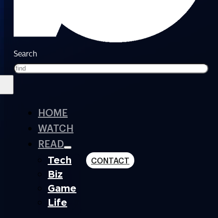
Search
HOME
WATCH
READ
Tech
CONTACT
Biz
Game
Life