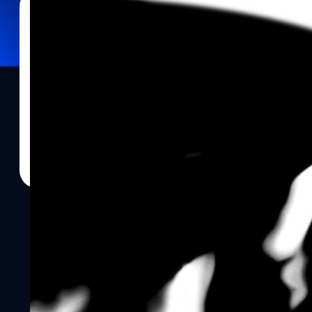
10/10/2021
ประภาส อยู่เย็น
| 1761 days ago
Read More
10 “Easter Egg” คารวะตำนาน 007 ที่ซ่อนอยู่ในเ
Time To Die’
ในภาพยนตร์เจมส์ บอนด์ ตอนที่ 25 อย่าง ‘007 No Time To Die’ น
เครก’ (Daniel Craig) ที่ปิดตำนานได้อย่างหมดจดสมบูรณ์แบบแล้ว (อ่านรีว
ฟุกุนากะ’ (Cary Joji Fukunaga) ผู้กำกับ ได้ใส่กิมมิกต่าง ๆ โดยเฉพาะ
ที่เรียกว่า 'Easter Egg' ทั้งจากรูปแบบนิยายและภาพยนตร์ ทั้งที่ได้
ไว้แบบเนียน ๆ ไว้ประปรายทั่วทั้งเรื่อง ชนิดที่เรียกว่า แฟนพันธุ์แท้ดูแล้
แน่นอน