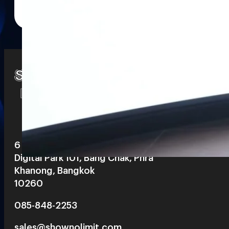
Watch
Playlists
S
& Reels
6 th floor, Pegasus Building, True
Digital Park 101, Bang Chak, Phra
Khanong, Bangkok
10260
085-848-2253
sales@shownolimit.com