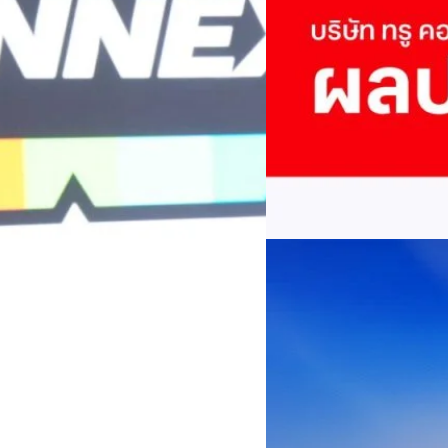
Connery
True เผยผลประกอบการ
พันล้าน
บริษัท ทรู คอร์ปอเรชั่น จำก
ภาษี 6.6 พันล้านบาท ทำกำไรต่อ
บาท คิดเป็น 0.15 บาทต่อหุ้น
ของฐานผู้ใช้งาน ตัวชี้วัดทาง
(QoQ)รายได้จากการให้บริการ 
ทีมคอนเทนต์ BT
| 2 days ago
บาท+13.5%+1.1%กำไรสุทธิหลังห
EBITDA3.7 เท่า-0.3 เท่า-0.1 เท
Read More
มีผู้ใช้บริการโทรศัพท์เคลื่อนท
บริการ 5G รวม 19.3 ล้านราย) แล
04/08/2026
เพิ่มขึ้นของตัวเลขมาจากโครง
AIS Business ผนึก 
โซลูชันเชื่อมต่ออัจฉ
ประเทศไทยสู่ฐานการผล
กรุงเทพฯ, 3 สิงหาคม 2569 – 
เคลื่อนภาคอุตสาหกรรมไทยสู่ก
ด้านโครงข่ายและความเข้าใจในภ
ด้านการผลิตระดับโลกของ Hua
กระบวนการผลิตได้อย่างเป็นรูป