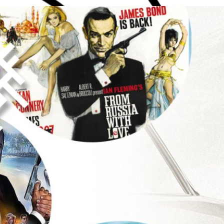
ริ่มของ Sean Connery ผู้บุกเบิก “สายลับพยัคฆ์ร้าย”
 Bond ตอนที่ 25 No Time To Die จะเข้าฉายในโอกาส 58 ปีของแฟรนไชส์สายลับ
่งลานักแสดง Daniel Craig ด้วย แต่หนังก็เลื่อนฉายออกไปเป็นปีหน้า
ร้างได้เร่ขายสิทธิ์ให้กับสตรีมมิงเจ้าใหญ่ แต่ไม่มีใครสู้ราคาไหวจึงกลับไปรอ
กกับเมื่อมีข่าวการเสียชีวิตของ James Bond คนแรกอย่าง Sir Sean Connery
่งทำให้การเหลียวหลังกลับไปมองความทรงจำและความผูกพันที่คอหนังมีแต่หนังชุด
days ago
e Fact จึงจะขอชวนย้อนเวลาหา Bond ที่ชื่อ Sean Connery กับบทความชิ้นนี้ใน
ery เป็นนักแสดงผู้รับบท Bond คนที่ 2 ที่เสียชีวิต หลังจาก Roger Moore
่อจาก Connery และ…