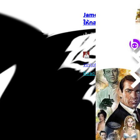
02/11/2020
James Bond 7 ตอนแรกเ
ให้กลายเป็นตำนาน
เดิมทีปีนี้จะเป็นปีที่ James
พยัคฆ์ร้ายและเป็นภาคส่งท้ายสั
จมส์ บอนด์ภาคล่าสุด ‘No
ท่ามกลางข่าวลือว่าผู้อำนวยการส
จ่อเข้าฉายในโรงเหมือนเดิม บว
เมื่อวานนี้ (31 ตุลาคม) ก็ยิ
อกจากจะเป็นตอนสุดท้ายของ ‘แดเนียล
Vinijphat Kanyapong
| 2104 
นี้ทวีค่ามากขึ้นไปอีก What th
ิวได้ที่นี่) ยังเป็นภาคที่ ‘แครี โจจิ
โอกาสแห่งความอาลัย Sean Conn
Read More
กิมมิกเกี่ยวกับเจมส์ บอนด์ 007 หรือ
ผู้รับบทเป็น Bond คนที่ 3 (ต
แรงบันดาลใจโดยตรง และที่แอบซ่อนเอา
วต้องยิ้ม หรือไม่ก็ต้องร้องอ๋ออย่าง