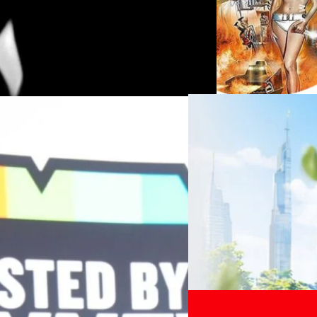
06/08/2026
ครบรอบ 6 ปี สำนักข่
TRANSITION ถกแนวทางป
เนื่องในโอกาสครบรอบ 6 ปี ส
เปลี่ยนมุมมองเกี่ยวกับการเปล
Green Energy สร้างฐาน
ประยุกต์ใช้ได้จริง จากผู้แทน
ine พร้อมจ่ายปันผล 0.10
ประเทศไทยควรปรับตัวอย่างไร ? 
ทั้งในมิติของภาครัฐ ภาคธุรกิ
รดำเนินงานแข็งแกร่ง กำไรสุทธิ
รัตนาภรณ์ ศรีนวลจันทร์
| 1 da
เศรษฐกิจ ปรับห่วงโซ่คุณค่า แล
ากช่วงเดียวกันของปีก่อน สูงกว่าการ
โดย ศาสตราจารย์ ดร. ยศชนัน 
Read More
วิทยาศาสตร์ วิจัยและนวัตกรร
กาล 0.10 บาทต่อหุ้น โดยกำหนดวันที่
สามารถนำ Green Tech มาใช้เพ
04/08/2026
James Bond 007: S
นผลวันที่
วรรธน์ นิลกิจศรานนท์ รองประ