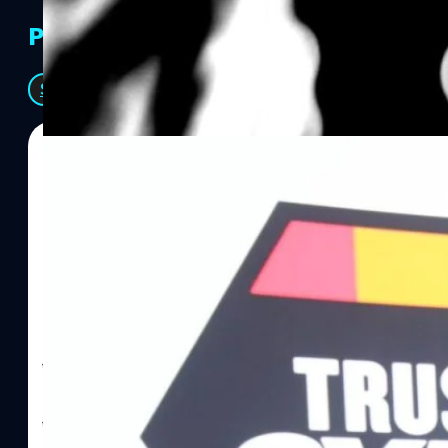
PR Partners
See All
06/08/2026
ทีมคอนเทนต์ BT
| 19 hours ago
Read More
SYNNEX โชว์กำไร Q2/69 โต 18% ลุย AI–Cloud–
Recurring Revenue เร่งเครื่อง New Growth Eng
บาท/หุ้น
บริษัท ซินเน็ค (ประเทศไทย) จำกัด (มหาชน) หรือ SYNNEX โชว์ผลกา
ไตรมาส 2 และงวด 6 เดือนแรกของปี 2569 เติบโต 17.8% และ 17.7% จ
เติบโตของรายได้อย่างมีนัยสำคัญ พร้อมประกาศจ่ายเงินปันผลระหว่าง
ไม่ได้รับสิทธิปันผล (XD) วันที่ 19 สิงหาคม 2569 และกำหนดจ่ายเงินปั