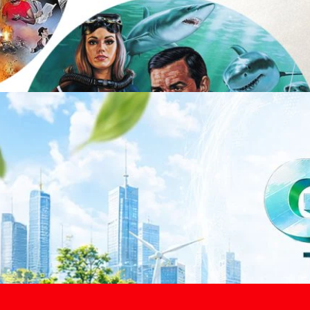
าว TODAY เปิดเวทีใหญ่ SUSTAIN CITY: THE GREEN
รับตัวสู่เศรษฐกิจสีเขียวอย่างยั่งยืน
ำนักข่าว TODAY จัดงาน SUSTAIN CITY: THE GREEN TRANSITION เวทีแลก
ี่ยนผ่านสู่เศรษฐกิจและสังคมสีเขียว พร้อมนำเสนอแนวทางที่สามารถนำไป
ภาครัฐ ภาคธุรกิจ และผู้เชี่ยวชาญในหลากหลายสาขา ผ่านประเด็นสำคัญว่า
เพื่อเดินหน้าสู่ความยั่งยืนและบรรลุเป้าหมาย Net Zero อย่างเป็นรูปธรรม
จ การเงิน และพลังงาน Green Transitioning: Shifting Systemพลิกโครงสร้าง
ys ago
ะเชื่อมโยงนโยบายกับเทคโนโลยี เพื่อขับเคลื่อนประเทศไทยสู่เศรษฐกิจสีเขียว
วงศ์สวัสดิ์รองนายกรัฐมนตรีและรัฐมนตรีว่าการกระทรวงการอุดมศึกษา
ม Green Transitioning: Decarbonize Unlockร่วมสำรวจแนวทางที่ภาคธุรกิจ
ื่อลดการปล่อยคาร์บอน และเดินหน้าสู่เป้าหมาย Net Zero พบกับ คุณปัณ
ean
ธานกรรมการบริหาร ฝ่ายวิศวกรรมโครงสร้างบริษัท…