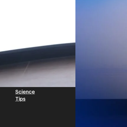
Worawalan
| 2 days ago
ฐานดิจิทัลแบบครบวงจร ตั้งแต
Private Network โครงข่ายไฟ
Read More
วิเคราะห์ข้อมูลบน Cloud ด้ว
สำหรับภาคอุตสาหกรรม ช่วยเส
ไทย รวมถึงนักลงทุนต่างชาติท
บริหารกลุ่มลูกค้าองค์กร บริษั
Tech
Biz
Game
horts
Cars
Corporate
Articles
Features
Executive
Game News
IT News
Insight
Reviews
Local News
Wealth
Science
Tips