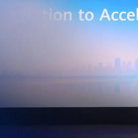
่การเชื่อมต่อข้อมูลจากเครื่องจักรและระบบการผลิตภายในโรงงานผ่าน 5G
เบอร์ และระบบเชื่อมต่อที่ปลอดภัย ไปจนถึงการรวบรวม ประมวลผล และ
ยศักยภาพการประมวลผลของ GPU เพื่อต่อยอดสู่แอปพลิเคชัน AI และโซลูชัน
ริมขีดความสามารถในการแข่งขัน และสร้างความพร้อมรองรับผู้ประกอบการ
ี่ต้องการขยายฐานการผลิตในประเทศไทย นายภูผา เอกะวิภาต หัวหน้าคณะผู้
ท แอดวานซ์ อินโฟร์ เซอร์วิส จำกัด (มหาชน) กล่าวว่า…
Life
SOCIAL MEDIA
Environment
Health
People
Instagram
Trends
Wellness
Facebook