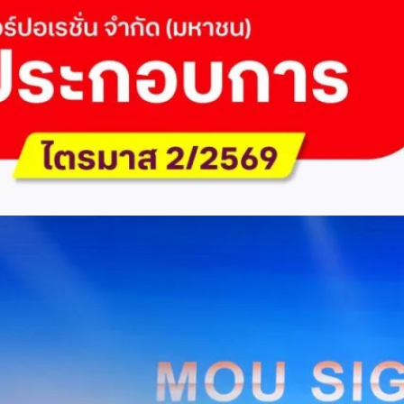
 Q2/2569 กำไรสุทธิ 6.6 พันล้านบาท จ่ายปันผล 5.2
ัด (มหาชน) รายงานผลประกอบการประจำไตรมาส 2/2569 มีกำไรสุทธิหลังหัก
เนื่องเป็นไตรมาสที่ 6 พร้อมอนุมัติจ่ายเงินปันผลระหว่างกาลรวม 5.2 พันล้าน
 โดยผลการดำเนินงานหลักได้รับปัจจัยหนุนจากการบริหารต้นทุนและการเติบโต
การเงิน (Q2/2569)มูลค่า / สถิติการเปลี่ยนแปลง (YoY)การเปลี่ยนแปลง
(ไม่รวม IC)4.14 หมื่นล้านบาท+0.8%+0.8%EBITDA2.83 หมื่นล้าน
ักภาษี (NPAT)6.6 พันล้านบาท+3.2 เท่าทรงตัวอัตราส่วนหนี้สินสุทธิต่อ
่า ปัจจัยขับเคลื่อนด้านฐานผู้ใช้และเทคโนโลยี ด้านปริมาณผู้ใช้งาน ไตรมาสนี้
ี่เพิ่มขึ้น 4.79 แสนเลขหมาย รวมเป็น 48.6 ล้านเลขหมาย (ในจำนวนนี้เป็นผู้ใช้
ะผู้ใช้บริการอินเทอร์เน็ตบ้านเพิ่มขึ้น 2.8 หมื่นราย โดยปัจจัยที่ส่งผลต่อการ
การกระตุ้นเศรษฐกิจภาครัฐ (ไทยช่วยไทย พลัส)…
Huawei Cloud ลงนาม MOU ผสานคลาวด์ระดับโลกและ
ริยะ สยายปีกภาคอุตสาหกรรมและการผลิต พร้อมดัน
ิตยุค AI
AIS Business และ Huawei Cloud ลงนามความร่วมมือ (MOU) เพื่อขับ
ารผลิตอัจฉริยะที่ใช้ข้อมูลและ AI เป็นกลไกสำคัญ โดยผสานความแข็งแกร่ง
าคธุรกิจไทยของ AIS Business เข้ากับเทคโนโลยี Cloud, AI และองค์ความรู้
wei Cloud เพื่อช่วยให้ผู้ประกอบการสามารถนำเทคโนโลยีไปยกระดับ
ธรรม ภายใต้ความร่วมมือดังกล่าว ทั้งสองฝ่ายจะร่วมกันพัฒนาโครงสร้างพื้น