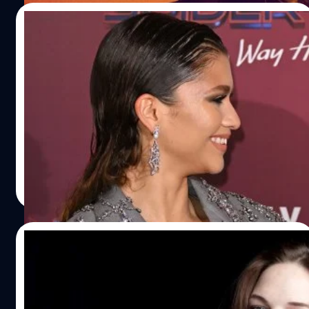
21/04/2024
Zendaya เคยรอดจากการถูกตำรวจจราจร
ออกใบสั่ง เพราะจำได้ว่า Tom Holland คือ
Spider-Man
เซนเดยา (Zendaya) เล่าเรื่องขำ เธอเคยรอดจากการถูก
ตำรวจออกใบสั่ง เพราะจำได้ว่า ทอม ฮอลแลนด์ (Tom
Holland) คือ Spider-Man
ประภาส อยู่เย็น
| 838 days ago
Read More
16/04/2024
ก็แล้วใคร ? Rebecca Ferguson เล่า ‘นัก
แสดงแถวหน้าจอมงี่เง่า’ ร้อนตัวโทรหาเธอ
หลังจากแฉพฤติกรรมสุดยี้ในกองถ่าย