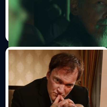
เม็ดนิโคตินจนฟันผุ 7 ซี่
จอช โบรลิน (Josh Brolin) เผย ต้องใช้ถุงนิโคตินตลอด 24
ชั่วโมงไม่เว้นแม้แต่ตอนนอน หลังจากเม็ดอมนิโคตินทำฟันผุ 7
ซี่
ประภาส อยู่เย็น
| 626 days ago
Read More
09/11/2024
Quentin Tarantino ลั่น ไม่อยากดูหนัง
‘Dune’ เพราะเป็นแค่หนังรีเมก Denis
Villeneuve โต้ “ผมไม่แคร์ !”
เควนทิน ทารันทิโน (Quentin Tarantino) ไม่อยากดูหนัง
'Dune' เพราะเป็นแค่หนังรีเมก เดอนี วีลเนิฟ (Denis
Villeneuve) โต้ ไม่แคร์ เพราะนี่คือหนังต้นฉบับ
ประภาส อยู่เย็น
| 636 days ago