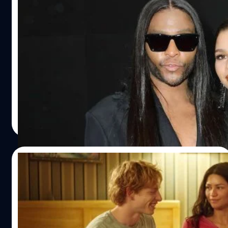
สไตลิสต์ส่วนตัว Zendaya เผย 5 แบรนด์ดังที่
ปฏิเสธไม่ยอมให้ Zendaya ใส่ชุดเดินพรมแดง
ตอนเข้าวงการใหม่ ๆ
สไตลิสต์ส่วนตัว เซนเดยา (Zendaya) เผย 5 แบรนด์แฟชันดัง
ที่ปฏิเสธไม่ยอมให้ Zendaya ใส่ชุดเดินบนพรมแดงตอนเข้า
วงการใหม่ ๆ
ประภาส อยู่เย็น
| 809 days ago
Read More
29/04/2024
‘Challengers’ หนังรักสามเส้าของ Zendaya
เปิดตัว 15 ล้านเหรียญ: สูงสุดของผู้กำกับ Luca
Guadagnino
'Challengers' ผลงานนำแสดงของ เซ็นเดยา (Zendaya) และ