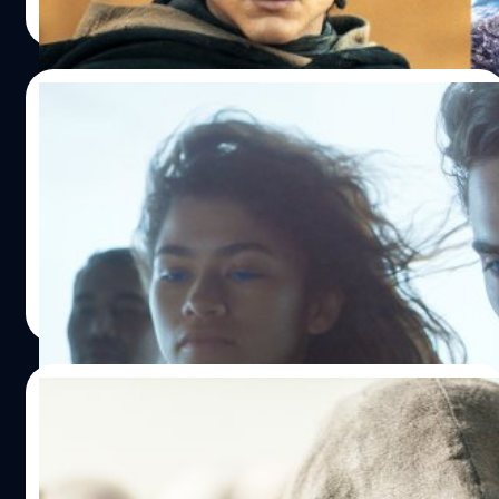
Read More
05/04/2024
Legendary ประกาศสร้าง ‘Dune: Messiah’
Deadline ได้รายงานว่า สตูดิโอ Legendary ได้ประกาศพัฒนา
'Dune: Part Three' หรือ 'Dune: Messiah' อย่างเป็นทางการ
ปรีดี ฤกษ์วลีกุล
| 854 days ago
Read More
01/04/2024
‘Dune: Part Two’ ทำเงินทะลุหลัก 600 ล้าน
เหรียญ ขึ้นเป็นหนึ่งในหนังสุดฮิตแห่งยุค