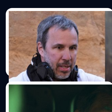
27/11/2024
Denis Villeneuve ผู้กำกับ ‘Dune’ ไม่คิดจะ
สร้าง ‘Star Wars’ เพราะเชื่อว่าทุกอย่างพัง
ทลายไปตั้งแต่ ‘Return of the Jedi’ แล้ว
เดอนีส วีลเนิฟว์ เปิดเผยว่าเขาโตมากับภาพยนตร์ 'Star Wars'
แต่ในมุมมองของเขานั้น แฟรนไชส์เดินไปผิดทางตั้งแต่ปี 1983
ปรีดี ฤกษ์วลีกุล
| 618 days ago
Read More
19/11/2024
Josh Brolin ต้องใช้ถุงนิโคตินตลอด 24
ชั่วโมงไม่เว้นแม้แต่ตอนนอน หลังจากเคยอม