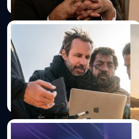
Read More
11/09/2024
Denis Villeneuve ยืนยันจะกำกับ ‘Dune 3’
เป็นภาคสุดท้าย พร้อมวางรากฐานสู่ภาคอื่น ๆ
ต่อไป
เดอนีส วีลเนิฟว์ ผู้กำกับ 'Dune: Part Two' ยืนยันว่า 'Dune:
Messiah' เป็นการรากฐานสำคัญต่อโปรเจกต์อื่น ๆ ของแฟรน
ไชส์ในอนาคต
ปรีดี ฤกษ์วลีกุล
| 695 days ago
Read More
02/09/2024