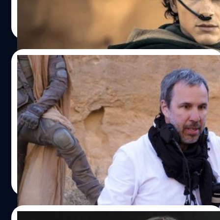
ปรีดี ฤกษ์วลีกุล
| 769 days ago
Read More
04/06/2024
Denis Villeneuve ไม่อยากให้มีแค่ ‘Dune:
Part Two’ ที่ประสบความสำเร็จด้านรายได้ทั่ว
โลก
เดอนีส วีลเนิฟว์ กล่าวว่ารู้สึกผิดหวังที่ 'Dune: Part Two' ยังคง
อยู่ในอันดับที่ 1 ของภาพยตร์ทำรายได้สูงสุดทั่วโลกในปี 2024
นี้
ปรีดี ฤกษ์วลีกุล
| 794 days ago
Read More
20/05/2024