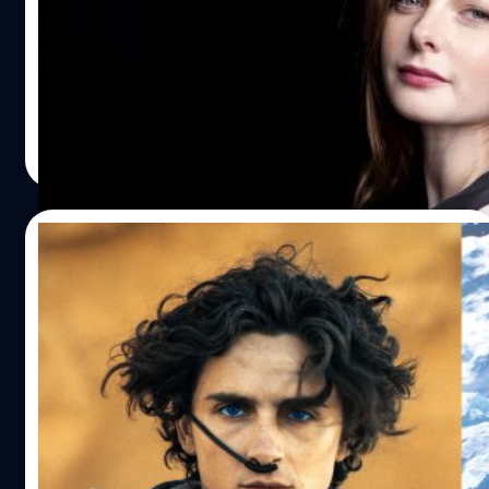
ก็แล้วใคร ? รีเบ็กกา เฟอร์กูสัน (Rebecca Ferguson) เล่า 'นัก
แสดงแถวหน้าจอมงี่เง่า' ร้อนตัวโทรหาเธอ หลังจากแฉ
พฤติกรรมสุดยี้ในกองถ่าย
ประภาส อยู่เย็น
| 844 days ago
Read More
15/04/2024
‘Dune: Part Two’ และ ‘Godzilla x Kong:
The New Empire’ ส่งให้ Warner Bros. ทำ
เงินในต่างประเทศถึง 1,000 ล้านเหรียญ
'Godzilla x Kong: The New Empire' และ 'Dune: Part Two'
ส่งให้ Warner Bros. เป็นสตูโอแรกในปี 2024 ที่ทำรายได้ใต่าง
ประเทศ ถึง 1,000 ล้านเหรียญ
ปรีดี ฤกษ์วลีกุล
| 845 days ago