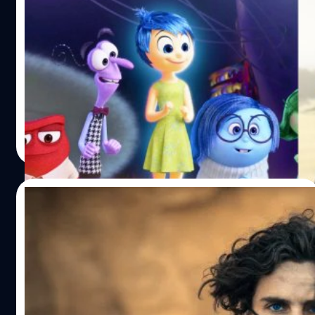
‘Inside Out 2’ และ ‘Deadpool &
Wolverine’ ส่งให้ Disney ปิดซัมเมอร์ด้วยราย
ได้มหาศาล 1,530 ล้านเหรียญ
Disney ครองแชมป์ซัมเมอร์ในสหรัฐฯ ประจำปี 2024 ด้วย
ผลานของทั้ง Pixar, 20th Century Studios และ Marvel
Studios
ปรีดี ฤกษ์วลีกุล
| 705 days ago
Read More
29/06/2024
Warner Bros. ประกาศฉายหนังใหม่ของ
Denis Villeneuve ในปี 2026: อาจเป็น ‘Dune
3’ ที่เป็นบทสุดท้ายของมหากาพย์ไซไฟนี้
Warner Bros. ได้ประกาศฉายภาพยนตร์ที่ยังไม่มีชื่ออย่างเป็น
ทางการของผู้กำกับ เดอนีส วีลเนิฟว์ ในวันที่ 18 ธันวาคม 2026