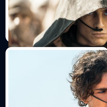
2020s
Variety ได้รายงานว่า 'Dune: Part Two' ทำรายได้ในสัปดาห์ที่
5 ไป 11.1 ล้านเหรียญ ส่งให้ทำรายรวมทั่วโลกนั้นผ่านหลัก
600 ล้านเหรียญ
ปรีดี ฤกษ์วลีกุล
| 858 days ago
Read More
31/03/2024
Timothée Chalamet เลื่อนขั้นเป็นตัวท็อป: ได้
สัญญาใหญ่กับ Warner Bros. เหมือน Tom
Cruise
Variety ได้รายงานว่า ทิโมธี ชาลาเมต์ นักแสดงหนุ่มวัย 28 ปี
ได้เซ็นสัญญาแบบ First-Look ระยะเวลาหลายปีร่วมกับ
Warner Bros.
ปรีดี ฤกษ์วลีกุล
| 859 days ago