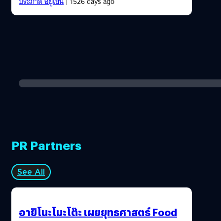
ประภาส อยู่เย็น
| 1526 days ago
PR Partners
See All
อายิโนะโมะโต๊ะ เผยยุทธศาสตร์ Food