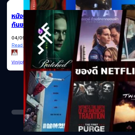
หนังและซีรีส์ Netflix น่าดู! ในเดือน
กันยายน
04/09/2020
Read More
Vinijphat Kanyapong
| 2164 days ago
Drama Movies on Netflix