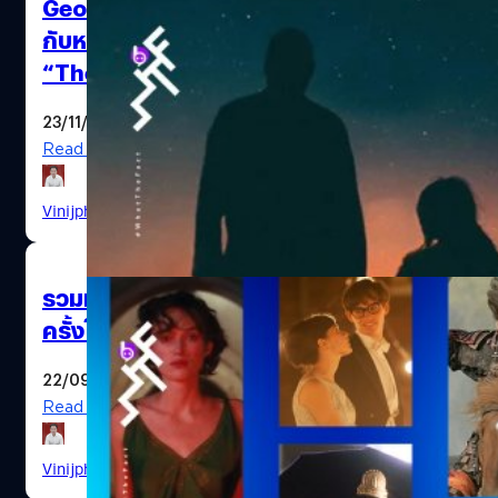
George Clooney เตรียมชิงออสการ์
กับหนังไซไฟอวกาศของ Netflix
“The Midnight Sky”
23/11/2020
Read More
Vinijphat Kanyapong
| 2084 days ago
รวมหนังดราม่า “ต้องเสียน้ำตา” สัก
ครั้งในชีวิต บน Netflix (ตอนที่ 1)
22/09/2020
Read More
The Midnight Sky
Vinijphat Kanyapong
| 2147 days ago