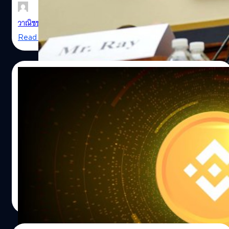
วาณิชชา สายเสมา
| 1330 days ago
Read More
14/12/2022
Binance ไม่กังวลกับความแตกตื่น หลังคนแห่
ถอนเงินไปกว่า 65,000 ล้านบาท ย้ำมีเงิน
สำรองเหลือเฟือ
REUTERS / Elizabeth Frantz
หลังการล้มละลายของ FTX ไปไม่นาน ก็มีเหตุการณ์วุ่นวายเกิด
ขึ้นในโลกคริปโทฯ อีก เมื่อผู้ใช้งานแห่กันถอนเงินออกจาก
ไบแนนซ์ (Binance) แพลตฟอร์มคริปโทฯ ที่ใหญ่ที่สุดในโลก
จนทำให้มีเงินไหลออกจากแพลตฟอร์มไปกว่า 1,900 ล้าน
เหรียญ (ราว 65,000 ล้านบาท) ภายใน 24 ชั่วโมง
ศิวกร ปล้องใหม
| 1331 days ago
Read More