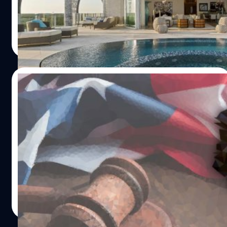
ค่าโรงแรม ตั๋วเครื่องบินและอาหารหรูหราในช่วง 9 เดือนก่อน
การล่มสลายของ FTX
สรวิชญ์ พระสุจริตวงศ์
| 1304 days ago
Read More
02/01/2023
อดีตซีอีโอของ FTX เตรียมขึ้นศาล 3 ม.ค. นี้
คาดปฏิเสธทุกข้อกล่าวหา
Sam Bankman-Fried อดีตซีอีโอของ FTX เตรียมขึ้นศาลนัด
แรกวันอังคารนี้ (3 ม.ค.) โดยคาดว่าเขาจะปฏิเสธข้อกล่าวหา
คดีอาญาในการฉ้อโกงนักลงทุนของ FTX
วาณิชชา สายเสมา
| 1312 days ago
Read More