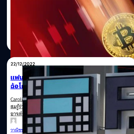
REUTERS / Dado Ruvic
จากตลาดขาลงคริปโทฯ ครั้งล่าสุดที่เริ่มต้นในช่วงเดือน
มีนาคมจนมาถึงปัจจุบัน ฟอร์บส์ (Forbes) ได้ประเมินมูลค่า
ทรัพย์สินเศรษฐีคริปโทฯ 17 คนที่เป็นอันดับต้น ๆ และคาดว่า
พวกเขาได้สูญเงินไปกว่า 116,000 ล้านเหรียญ (ราว
4,000,000 ล้านบาท) เข้าไปแล้ว จากตลาดขาลงครั้งนี้ โดย
ศิวกร ปล้องใหม
| 1320 days ago
10 คนในนั้นถูกถอดชื่อออกจากรายชื่อมหาเศรษฐีคริปโทฯ พัน
Read More
ล้านอีกด้วย
22/12/2022
แฟนเก่า Sam Bankman-Fried สารภาพ ร่วม
ฉ้อโกงลูกค้า FTX คาดเจอคุก 110 ปี
Caroline Ellison ยอมรับสารภาพใน 7 ข้อหา หนึ่งในนั้นคืการ
สมรู้ร่วมคิดฉ้อโกงลูกค้าของ FTX และ Alameda Research ซึ่ง
อาจทำใหต้องรับโทษจำคุก 110 ปี
วาณิชชา สายเสมา
| 1323 days ago