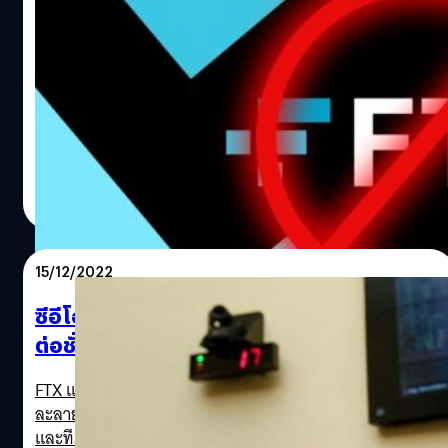
เซอร์กับ FTX
ย้อนกลับไปเดือนสิงหาคมของปี 2021 ทาง Riot Games ทีมผู้
พัฒนาเกม League of Legends ได้เซ็นสัญญาสปอนเซอร์
มูลค่า 10 ล้านเหรียญสหรัฐฯ (ประมาณ 348 ล้านบาท) กับ
สกุลเงินคริปโต FTX ที่พึ่งล้มละลาย หลังจาก 'แซม แบงก์แมน-
ฟรายด์' (Sam Bankman-Fried) ผู้ก่อตั้งถูกจับข้อหาฟอกเงิน
กรณ์รัฐภาส ธนวัตไชยศรี
| 1326 days ago
และฉ้อโกงเมื่อไม่นานมานี้ โดยรายงานของ 'มอลลี ไวต์'
Read More
(Molly White) จากสื่อ Web3 ได้เผยรายละเอียดสถานะของ
สัญญาดังกล่าวว่า สัญญานี้ควรจะมีผลถึง 7 ปี และเกี่ยวข้อง
กับทาง FTX จะต้องจ่ายเงินเป็นจำนวนมากให้กับ Riot เริ่มจาก
15/12/2022
ปี 2022 ทาง FTX จะต้องจ่ายเงินทั้งหมด 12.5 ล้านเหรียญ
สหรัฐฯ (ประมาณ 436 ล้านบาท) ซึ่งพวกเขาได้จ่ายไปแค่ 6.25
ซีอีโอคนใหม่ของ FTX รับค่าตัว 45,000 บาท
ล้านเหรียญสหรัฐฯ (ประมาณ 218 ล้านบาท)…
ต่อชั่วโมง เพื่อแก้ไขปัญหาของบริษัท
FTX แพลตฟอร์มซื้อ - ขายคริปโทเคอร์เรนซีที่เพิ่งยื่นล้ม
ละลาย กำลังพึ่งพา จอห์น เจ. เรย์ (John J. Ray) ซีอีโอคนใหม่
และทีมงานของเขาอย่างมาก เพื่อแก้ไขวิกฤตของบริษัทฯ