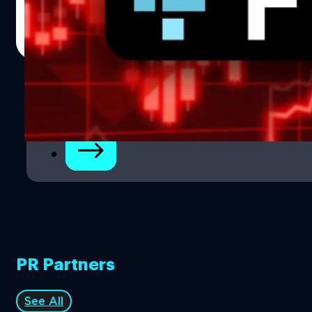
FTX ซึ่งขณะนี้กำลังมีแผนที่จะปลดพนักงานด้วย ทั้งหมดเกิด
ขึ้นหลังจากได้ระงับการถอนเงินชั่วคราวและจำกัดการใช้งาน
ศิลา วงศ์เจริญ
| 1358 days ago
ต่าง ๆ บนแพลตฟอร์มเมื่อสัปดาห์ที่ผ่านมา อีกทั้งได้ส่ง
Read More
จดหมายถึงลูกค้าว่าไม่สามารถดำเนินธุรกิจตามปกติได้อีกต่อ
ไป
1
2
PR Partners
See All