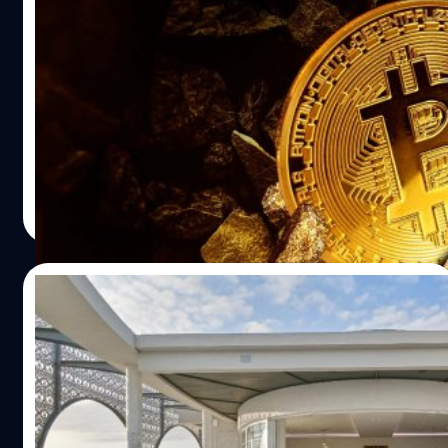
เริ่มฟื้นแล้ว! บิตคอยน์กลับมาราคาเท่าก่อน
FTX ล่มสลาย หลังจมอยู่กับขาลงหลายเดือน
บิตคอยน์กลับมามีมูลค่าสูงขึ้นและรักษามูลค่าอยู่ที่สูงกว่า
21,000 เหรียญ (ราว 690,000 บาท) ได้ในช่วงหลายวันที่ผ่าน
มา ซึ่งนับเป็นการฟื้นตัวจากการล่มสลายของ FTX อดีต
แพลตฟอร์มคริปโทฯ อันดับต้นของโลก ที่ส่งผลกระทบให้บิต
คอยน์ราคาลดลงไปหลายเดือน
ศิวกร ปล้องใหม
| 1296 days ago
Read More
10/01/2023
เราเที่ยวด้วยกัน! ผลตรวจสอบงบ ‘FTX’ พบว่า
กว่า 1,200 ล้านบาทถูกใช้ไปกับค่าโรงแรมตั๋ว
เครื่องบินและอาหารหรู
จากเอกสารยื่นล้มละลายที่ตรวจสอบโดย Business Insider
พบว่าบริษัทในบาฮามาสของ FTX ใช้เงินจำนวนมหาศาลไปกับ