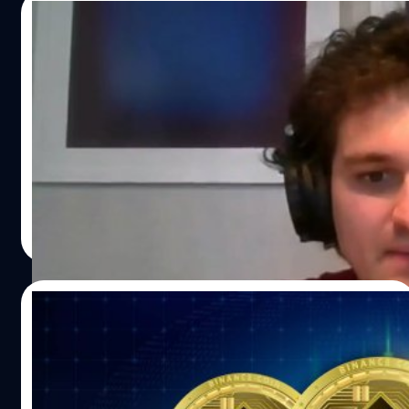
13/12/2022
Sam Bankman-Fried อดีตซีอีโอ FTX ถูก
จับกุมในบาฮามาสหลังถูกสหรัฐฯ ยื่นฟ้อง
สำนักงานอัยการสูงสุดของบาฮามาสเผยว่าเมื่อเย็นวันจันทร์ที่
12 ธันวาคม ได้ดำเนินการจับกุม แซม แบงแมน-ฟรายด์ (Sam
Bankman-Fried : SBF) ผู้ก่อตั้งและอดีตซีอีโอ FTX ที่ล้ม
ละลายจากวิกฤติสภาพคล่อง ตามคำขอของรัฐบาลสหรัฐฯ
หลังถูกสำนักงานอัยการสหรัฐฯ ในเขตทางใต้ของนิวยอร์กได้
ศิลา วงศ์เจริญ
| 1332 days ago
ยื่นฟ้องคดีอาญาและขอให้มีการส่งตัวผู้ร้ายข้ามแดนไปยัง
Read More
สหรัฐฯ
12/12/2022
นักลงทุนกดดันให้ Binance เร่งเผยข้อมูลเงิน
ทุนสำรอง หวั่นล้มละลายตามรอย FTX