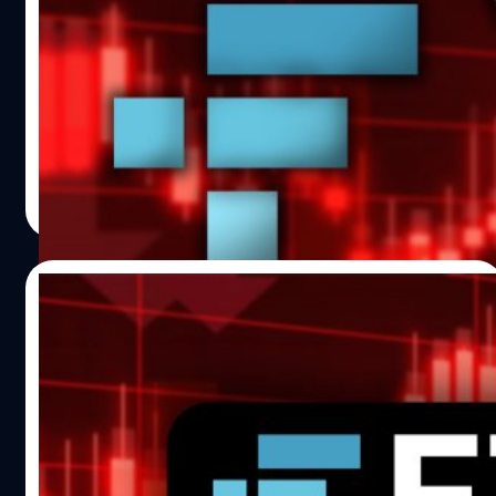
เพื่อช่วยบริษัท แต่ไม่มีใครช่วย ก่อนยื่นล้ม
ละลาย
16 พฤศจิกายน 2022 มีรายงานว่าก่อนหน้าการล้มละลายอง
FTX แซม แบงก์แมน-ฟรายด์ (Sam Bankman-Fried) ผู้ก่อตั้ง
บริษัทได้ติดต่อขอความช่วยเหลือทางการเงินจากนายทุน
มากมาย เพื่อหาเงินจำนวน 7,000 ล้านเหรียญ (ราว 250,000
ล้านบาท) มาสำหรับกองทุนฉุกเฉินเพื่อช่วยเหลือบริษัท แต่ไม่
ศิวกร ปล้องใหม
| 1358 days ago
สำเร็จ
Read More
17/11/2022
BlockFi, Gemini, Genesis ผู้ได้รับผลกระทบ
จากการล่มสลายของ FTX
สำนักข่าว The Wall Street Journal อ้างแหล่งข่าวคนวงในว่า
BlockFi ผู้ให้บริการกู้ยืมคริปโทกำลังเตรียมยื่นขอล้มละลาย
และยอมรับว่าได้รับผลกระทบอย่างมากจากการล่มสลายของ