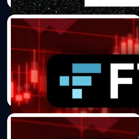
Read More
21/11/2022
FTX เป็นหนี้เกือบ 111,200 ล้านบาท ใน 50 เจ้า
หนี้รายใหญ่สุด
19 พฤศจิกายน FTX แพลตฟอร์มซื้อขายคริปโทยักษ์ใหญ่ที่พึ่ง
ยื่นขอพิทักษ์ทรัพย์โดยเข้าไปอยู่ในความคุ้มครองการล้ม
ละลายในสหรัฐฯ ตามกฎหมาย Chapter 11 bankruptcy
protection เปิดเผยว่าได้เป็นหนี้ใน 50 เจ้าหนี้รายใหญ่ที่สุด
เกือบ 3,100 ล้านเหรียญสหรัฐฯ (111,200 ล้านบาท) โดย
ศิลา วงศ์เจริญ
| 1354 days ago
เฉพาะเจ้าหนี้ 10 อันดับแรกก็ปาเข้าไปประมาณ 1,450 ล้าน
Read More
เหรียญสหรัฐฯ (52,100 ล้านบาท) แต่ไม่ได้เปิดเผยรายชื่อเจ้า
หนี้ให้ทราบ
17/11/2022
ยื้อไม่ไหว! ผู้ก่อตั้ง FTX เร่ขอเงินจากนายทุน