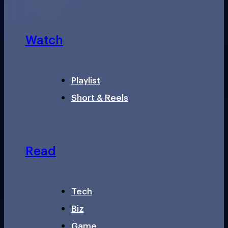
Watch
Playlist
Short & Reels
Read
Tech
Biz
Game