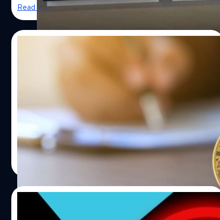
Read More
19/12/2022
Binance.US ชนะประมูลสินทรัพย์ Voyager
Digital ในราคา 1,000 ล้านเหรียญ
REUTERS/Marco Bello
Voyager Digital ผู้ให้สินเชื่อคริปโทเคอร์เรนซี ได้จัดการ
ประมูลสินทรัพย์ของบริษัทฯ โดย Binance.US เป็นผู้ชนะการ
ประมูล ด้วยข้อเสนอมูลค่า 1,000 ล้านเหรียญ
วาณิชชา สายเสมา
| 1326 days ago
Read More
19/12/2022
Riot Games พยายามยกเลิกสัญญาสปอน