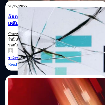
28/12/2022
อัยการสหรัฐฯ เร่งสืบหาสินทรัพย์ 370 ล้าน
เหรียญที่หายไปหลัง FTX ยื่นล้มละลาย
อัยการสหรัฐฯ กำลังสืบสวนการก่ออาชญากรรมไซเบอร์ที่คาด
ว่าเป็นการโจรกรรมสินทรัพย์มูลค่า 370 ล้านเหรียญ ซึ่งหาย
ออกไปจาก FTX หลังจากยื่นล้มละลาย
วาณิชชา สายเสมา
| 1317 days ago
Read More
25/12/2022
รายงานเผยเศรษฐีคริปโทสูญเงินกันไปกว่า
4,000,000 ล้านบาทเข้าไปแล้ว จากตลาดขา
ลงครั้งนี้