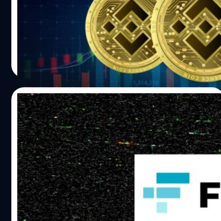
ไบแนนซ์ (Binance) ศูนย์ซื้อขายสินทรัพย์ดิจิทัลอันดับ 1 ของ
โลก กำลังแบกรับความกดดันจากนักลงทุนในด้านความ
ปลอดภัยและความโปร่งใสของวงการคริปโทเคอร์เรนซี หลัง
การล่มสลายของ FTX
วาณิชชา สายเสมา
| 1333 days ago
Read More
09/12/2022
ไฟล์ภาพ NFT หาย! หลัง FTX ยื่นล้มละลาย
วิศวกรเผย NFT ยังอยู่ แค่ไม่แสดงผล
ผู้ใช้ทวิตเตอร์เปิดเผยว่า ไฟล์ภาพ NFT ที่ถูกสร้างและโฮสต์ไว้
กับเซิร์ฟเวอร์ของ FTX กลายเป็นภาพว่าง เนื่องจากชื่อโดเมน
ของ FTX US ถูกเปลี่ยนแปลง
วาณิชชา สายเสมา
| 1336 days ago