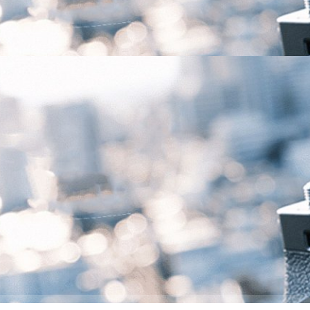
ago
5 มิเรอร์เลส APS-C 40MP เน้นสำหรับสายภาพนิ่ง ฉลอง
nt
เลส APS-C X-Series รุ่นล่าสุดฉลองครบรอบ 10 ปี กล้อง X-mount 'FUJIFILM
อกลักษณ์เช่นเดิม เซนเซอร์ 40.2 ล้านพิกเซลตัวเดียวกับรุ่นพี่ X-H2 ในขนาด
จอมาใช้แบบ tilt 2 แกน กับคอนเซปต์ที่เน้นภาพด้านภาพนิ่งมากกว่ารุ่นก่อน
ago