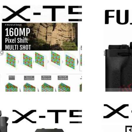
 40MP ตัวเดียวกับ X-H2
 2 พฤศจิกายน 2022 ที่กำลังจะถึงนี้
มกับเซนเซอร์ APS-C รุ่นใหม่ ตัว
ต้องได้ง่ายกว่านั้นเอง!
31/08/2022
ยืนยัน! FUJIFILM X-T5
เว็บไซต์ Fuji Rumors ยืนยัน
ที่ไม่มีตัวเลือก battery grip ใ
r Base ISO ต่ำกว่า 160
่าสุดมีรายงานจากแหล่งข่าวระบุตรง
บดินทร์ ตันวิเชียร
| 1437 day
ง 40 ล้านพิกเซลแบบ non-
Read More
ต่ำกว่า X-H2S ที่ ISO 160