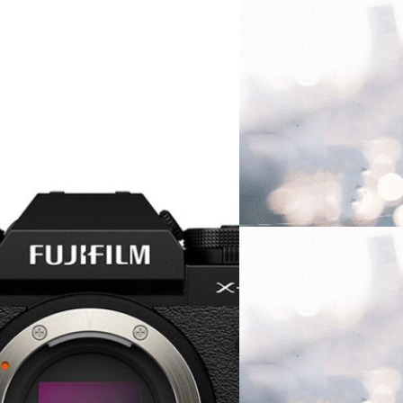
20/05/2023
กระแสดีจัด! FUJIFILM
ญี่ปุ่น
FUJIFILM Japan ประกาศขออภัยเ
โดยมาจากเหตุมีคำสั่งซื้อเข้าม
ในญี่ปุ่น เหตุมียอดสั่งซื้อ
บดินทร์ ตันวิเชียร
| 1176 days 
ล่าสุดทาง FUJIFILM Japan ได้ประกาศ
Read More
่วคราว หลังมีคำสั่งซื้อเข้ามามากกว่า
26/12/2022
FUJIFILM ออกอัปเดต
STUDIO รองรับกล้อง
ค่าย FUJIFILM ออกอัปเดตใหม่
ออกมาเพื่อรองรับกล้องใหม่ 
(Ventura)