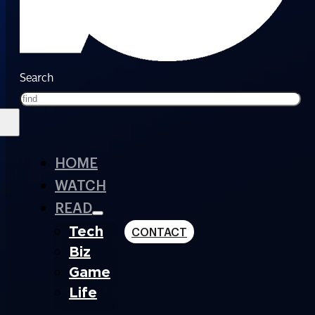
Search
HOME
WATCH
READ
Tech
CONTACT
Biz
Game
Life