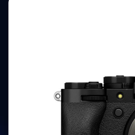
28/10/2023
บดินทร์ ตันวิเชียร
| 1014 days ago
Read More
FUJIFILM X-T5 และ X-S20 ถูกระงับคำสั่งซื้อชั่วคราว
มากกว่าที่คาดไว้
ดูเหมือนของน่าจะขาดกันอีกแล้วครับสำหรับกล้องมิเรอร์เลสค่ายฟูจิ 
ระงับคำสั่งซื้อกล้องมิเรอร์เลส X-Series 'X-T5' และ 'X-S20' เป็นการชั
ที่คาดเอาไว้