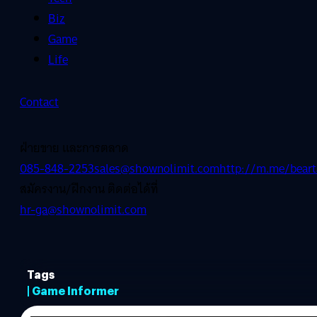
Biz
Game
Life
Contact
ฝ่ายขาย และการตลาด
085-848-2253
sales@shownolimit.com
http://m.me/beart
สมัครงาน/ฝึกงาน ติดต่อได้ที่
hr-ga@shownolimit.com
Tags
| Game Informer