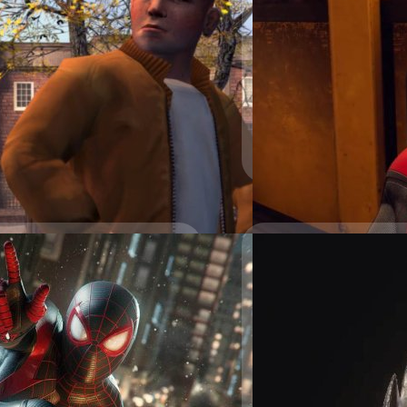
Spider-Man: Miles
เว็บไซต์ Game Informer ได
มาให้ชมถึง 2 คลิป ซึ่งในคลิป
จะได้เห็น Miles Morales และ 
นี้เว็บไซต์ Game Informer ย
ครั้งแรกเมื่อปี 2011 โดยผู้
ศุภกร ประเสริฐศิลป์
| 2122 
จำหน่ายอย่างเป็นทางการในว
ในโซนอเมริกาเหนือและญี่ปุ่
Read More
พิสูจน์อักษร :…
 2 ในงาน The Games
เผยโฉมเกม Bully 2 ในช่วงสุดท้าย
’s Spider-Man: Miles
s Spider-Man: Miles Morales ออก
ญหน้ากับศัตรูที่คุ้นเคย เว็บไซต์
ales จะมาเป็นภาพหน้าปกของ
ง 15 หน้า ซึ่งจะนำเสนอรายละเอียด