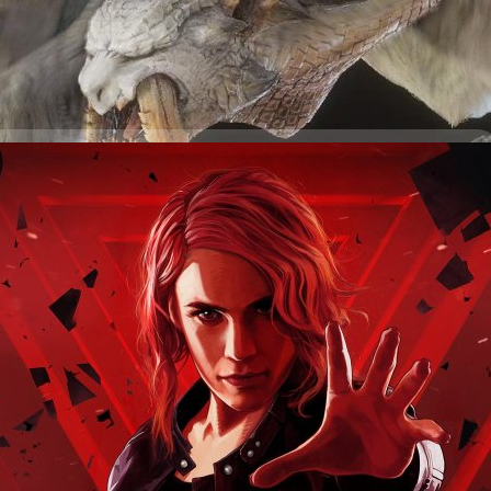
Monster Hunter World: Iceborne
Hunter World: Iceborne
ys ago
ntrol เตรียมวางจำหน่ายในช่วงฤดูร้อนนี้