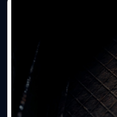
01/02/2023
จุลดิศ ปูคะวนัช
| 1283 days ago
Read More
ยาวไปวัยรุ่น! เผยรายละเอียดใหม่ Resident Evil
มีเควสต์ย่อย 3 เควสต์ที่ปล่อยออกมาจาก Game Informer วิดีโอ Ga
เปิดตัวบน PS5 PS4, Xbox Series X/S และ PC ในวันที่ 24 มีนาคม 202
สุชยา เกษจำรัส