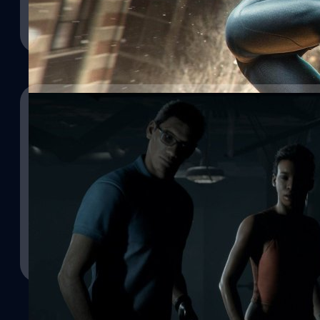
ในช่วงต้นเกม, พลังของ Miles Morales, โลกในเกม, ชุดตัวละคร, สกิลใ
ศุภกร ประเสริฐศิลป์
| 2123 days ago
สัมภาษณ์นักพัฒนาเกี่ยวกับความแตกต่างระหว่างเกม Marvel’s Spide
Marvel’s Spider-Man นอกจากนี้เว็บไซต์ Game Informer ยังบอกว่าจ
Read More
เดือน แถมจะมีคลิปเกมเพลย์, ภาพสกรีนช็อต…
15/05/2019
ชมคลิปเกมเพลย์ใหม่ของเกมสยองขวัญ The Dark 
Medan
เว็บไซต์ Game Informer และทีมพัฒนา Supermassive Games (ผู้สร้
เกมเพลย์ใหม่ของเกมสยองขวัญ The Dark Pictures: Man of Medan
ชมกัน https://youtu.be/5paFGBs9Pyc Man of Medan เป็นตอนแรกขอ
โดยจะเล่าถึงกลุ่มวัยรุ่นกลุ่มหนึ่งได้ชักชวนกันไปดำน้ำในช่วงวันหยุดเ
สงครามโลกครั้งที่ 2 ที่จมอยู่ใต้ทะเล แต่แล้วก็ได้เกิดเหตุการณ์บางอย่
ศุภกร ประเสริฐศิลป์
| 2641 days ago
เรือร้างขนาดใหญ่ที่ดูน่ากลัวชวนขนลุก ผู้เล่นจะได้รับบทเป็นตัวละครเ
เรื่องราวแตกต่างกัน โดยตัวเกมจะเปิดโอกาสให้ผู้เล่นได้ตัดสินใจเลือกเ
Read More
เลือกบทสนทนา หรือเลือกการกระทำใดๆ ก็ล้วนส่งผลต่อชะตาชีวิตของ
ในอนาคต The Dark Pictures: Man of Medan มีกำหนดวางจำหน่ายในช
PlayStation 4, Xbox One และ PC อ้างอิง