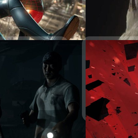
หม่ และอื่น ๆ รวมถึงจะมีการ
r-Man: Miles Morales และเกม
ะมีการรายงานข่าวพิเศษตลอดทั้ง
03/07/2019
Barioth มาเเน่ ใน 
Barioth มาเเน่ ใน Monster 
Pictures: Man of
จีรนาถ เรืองทรัพย์
| 2592 da
Read More
างเกม Until Dawn) ได้ปล่อยคลิป
 ความยาวประมาณ 11 นาทีออกมาให้
งซีรีส์เกม The Dark Pictures
พื่อตามหาซากเครื่องบินรบสมัย
างขึ้น ทำให้พวกเขาต้องเข้าไปอยู่บน
อกทั้ง 5 คน ซึ่งแต่ละคนจะได้พบกับ
ส้นทางการดำเนินเรื่อง ไม่ว่าจะ
แต่ละตัวละครและการดำเนินเรื่อง
12/03/2019
่วงฤดูร้อนนี้ บนแพลตฟอร์ม
เกมแม่สาวพลังจิต Co