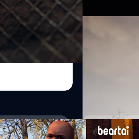
อ้างอิง พิสูจน์อักษร : สุชยา เก
Read More
29/01/2022
ตะลุยปราสาท Morne ใ
ทีมพัฒนา FromSoftware และเ
ของเกม Elden Ring ซึ่งเราจะได
เขียนของ Game Informer กล่าว
ควบคู่ไปกับดันเจี้ยนขนาดใหญ่
เป็นสถานที่ที่มีความน่ากลัว เห
ศุภกร ประเสริฐศิลป์
| 1651 da
นี้จะเป็นมินิดันเจี้ยน แต่มันก็
กำหนดวางจำหน่ายอย่างเป็นทาง
Read More
Series X|S, PlayStation…
15/10/2020
พบกับความน่ารักของ