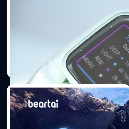
Garmin Health ผนึกกำลังวงการแพทย์ หนุน
คนไทยใช้สมาร์ตวอตช์มากขึ้น 87%￼
Garmin หนึ่งในแบรนด์สมาร์ตวอตช์ของไทยได้จัดงาน
Garmin Health Envision 2022 ผนึกกำลังวงการแพทย์ ชวน
คนไทยใส่ใจสุขภาพ
Noparat Monchaitanapat
| 1363 days ago
Read More
13/11/2020
เอาใจนักดำน้ำ ! GARMIN เปิดตัว DESCENT
MK2 และ DESCENT T1 TRANSMITTER
นักดำน้ำห้ามพลาด งานนี้ GARMIN จัดหนักกับฟังก์ชันของ