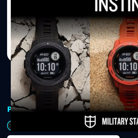
สำหรับเป็นปุ่มกดเพื่อตกลง หรือยกเลิกได้ รวมไปถึงกดเพื่อ
เรียกแอปฯ หลักอย่าง หน้า Workout (ปุ่มบน) หรือการตั้งค่า
บริษัท จีไอเอส จำกัด ตัวแทนจำหน่ายผลิตภัณฑ์ GARMIN ใน
(ปุ่มล่าง) ก็ได้เช่นกัน ส่วนด้านหลังจะมีตัววัดชีพจร และช่อง
ไทย เปิดตัว GARMIN Instinct จีพีเอสมัลติสปอร์ตวอทช์
เสียบสายชาร์จ ซึ่งตัวสายเป็นแบบ Quick Release สามารถ
(GPS Multisport) ออกแบบมาพิเศษเพื่อตอบโจทย์ไลฟ์สไตล์
ปลดเพื่อเปลี่ยนสายได้ง่าย ไม่ยุ่งยาก นอกจากนี้ Garmin…
ของสายลุย ดีไซน์โดนใจสายแฟชั่น ด้วยวัสดุที่เสริมความ
แข็งแกร่งทนทาน พร้อมลุยทุกสภาพแวดล้อม ทุกสภาพ
salinee tintumrong
| 2793 days ago
อากาศ และทุกแรงสั่นสะเทือน ผ่านการทดสอบมาตรฐานทาง
Read More
ทหารจาก U.S. military standard มีฟังก์ชันมัลติสปอร์ต
รองรับกีฬาหลากหลายประเภท สามารถวัดอัตราการเต้นของ
หัวใจ สำหรับกิจกรรมกลางแจ้ง และการออกกำลังกายทุกรูป
แบบได้ตลอด 24 ชั่วโมง เพื่อก้าวข้ามทุกข้อจำกัดในชีวิต
พร้อมลุยไปทุกกิจกรรม วางจำหน่ายพร้อมกันแล้ว GARMIN
Instinct น้ำหนักเบาเพียง 52 กรัม ทนทานทุกสถาณการณ์
ขนาดตัวเรือน 45 x 45 x 15.3 มิลลิเมตร ขนาดเส้นรอบวง 132
PR Partners
- 224 มิลลิเมตร ใช้สายซิลิโคนขนาด 22 มิลลิเมตร ซึ่งสามารถ
ถอดเปลี่ยนสายได้ โดยมีให้เลือก 3…
See All