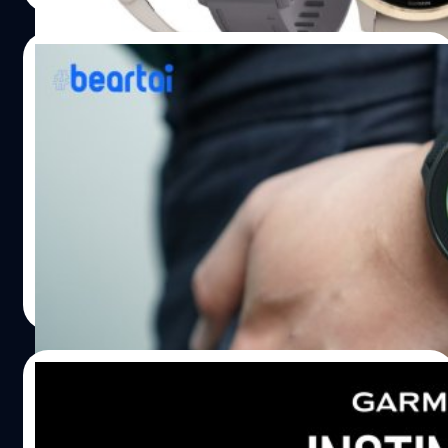
ในประเทศแถบเอเชียด้วย Garmin ได้อัปเดตสถานะบน
เว็บไซต์และบนทวิตเตอร์ว่าเนื่องจากสถานการณ์ในตอนนี้
06/11/2019
ทำให้บริษัทไม่สามารถรับอีเมล, รับสายโทรศัพท์ และไม่สามา
รถแชตผ่านช่องทางออนไลน์กับลูกค้าได้ ซึ่งช่วงแรก
Garmin VENU สมาร์ตวอตช์สุดเท่สำหรับคน
เหตุการณ์ไม่ได้ถูกเปิดเผยอย่างเป็นทางการทำให้ลูกค้าที่ใช้
ทุกแนวพร้อมฟีเจอร์จัดหนัก!
บริการโดยเฉพาะ Garmin Connect ต้องปวดกันเป็นแถบ ๆ
เหมือนกัน เพราะไม่สามารถใช้งานได้ นอกจาก Garmin
สำหรับคนที่กำลังมองหานาฬิกาสมาร์ตวอตช์ซักเรือน ปัจจุบัน
Connect แล้ว Garmin บริการสำคัญอย่าง flyGarmin ก็ต้อง
ก็มีหลากหลายค่ายผลิตออกมาให้เลือกซื้อ และ 1 ในนั้นคือ
ปิดตัวลงชั่วคราวทำให้นักบินที่อาศัยระบบ GPS ของ Garmin
Garmin ที่มี Smartwatch ออกมามากมายหลากหลายรุ่น ซึ่ง
ก็ไม่สามารถใช้งานได้เช่นเดียวกัน โดยนักบินบอกกับทาง
ล่าสุด Garmin VENU ก็เป็นอีก 1 สมาร์ตวอตช์ที่หลายคนน่า
ZDNet ว่าพวกเขาไม่สามารถดาวน์โหลดฐานข้อมูลการบินของ
จะอยากเป็นเจ้าของกับฟีเจอร์หลายอย่างที่ตอบโจทย์คนรัก
Totsapon Kritsadangphorn
| 2464 days ago
Garmin ในระบบนำทางของ Garmin ได้ ทำให้เกิดปัญหาใน
สุขภาพแบบสุด ๆ จะมีอะไรบ้างมาดูกัน รูปลักษณ์ภายนอก
Read More
การจัดตารางบินพอสมควร ทาง ZDNet ได้ติดต่อไปยัง
Garmin VENU เป็นนาฬิกาที่ถูกออกแบบมาไม่เหมือนกับ
Garmin แต่บริษัทปฏิเสธที่จะแสดงความคิดเห็นใด ๆ…
นาฬิกาสายสปอร์ตทั่วไป โดยมีดีไซน์ที่เรียบหรู ดูดี มีขอบหน้า
ปัดที่ทำมาจากสแตนเลส พร้อมหน้าจอ AMOLED ขนาด 1.2
12/12/2018
นิ้วที่มีความคมชัดค่อนข้างสูง และสายความกว้าง 20 มม. ใส่
ได้ทุกเพศทุกวัย โดยนอกจากหน้าปัดที่สามารถปัดเลื่อนบน
“GARMIN Instinct” จีพีเอสมัลติสปอร์ตวอ
ล่างได้เหมือนหน้าจอสมาร์ตโฟนแล้ว ยังมีปุ่มด้านข้างอีก 2 ปุ่ม
ทช์สายพันธุ์อึด ดีไซน์แกร่ง โดนใจสายแฟชั่น!!