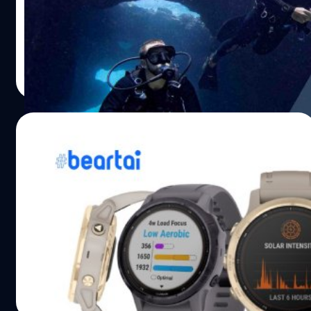
DESCENT MK2 และ DESCENT T1 TRANSMITTER เพื่อนัก
ดำน้ำโดยเฉพาะ โดยแบไต๋ได้ประเมินจุดเด่นของทั้งสองดังนี้
Descent Mk2 และ Descent Mk2i ใช้งานได้นานกว่า 80
ชั่วโมงในโหมดดำน้ำและ 48 ชั่วโมงต่อเนื่องในโหมด GPS เพิ่ม
Kamonporn suwannao
| 2092 days ago
ประสิทธิภาพการดำน้ำด้วยการเชื่อมต่อ Garmin Connect
Read More
หรือ Garmin Dive จัดเก็บข้อมูลดำน้ำส่วนตัวได้สูงสุด 200
ไดฟ์ จัดเก็บเพลงได้มากกว่า 2,000 เพลง รวมทั้งเชื่อมต่อ
Garmin Pay เพื่อการชำระเงินแบบไร้สัมผัส ถือว่าครบครัน
25/07/2020
สำหรับตัว Descent T1 Transmitter ไม่น้อยหน้า เสริมด้วย
เทคโนโลยีคลื่นโซนาร์ (SubWave Sonar) ช่วยให้ผู้ใช้เนี่ยดู
Garmin ถูก Ransomware โจมตี ต้องหยุด
ข้อมูลของแทงค์อากาศได้ถึง 5 แทงค์ ภายในรัศมี 10 เมตร
สายพานผลิต รวมถึงปิดบริการต่าง ๆ ชั่วคราว
โดยไม่ต้องใช้สายวัดอากาศ…
Garmin ผู้ผลิตอุปกรณ์สวมใส่และสมาร์ตวอตช์ได้ปิดบริการ
หลาย ๆ ส่วนลงเมื่อวันที่ 23 กรกฎาคมที่ผ่านมาเนื่องจากถูก
แฮกเกอร์โจมตีด้วย Ransomware โดยการล็อกไฟล์ระบบของ
บริษัทรวมถึงระบบของผลิตภัณฑ์ต่าง ๆ ซึ่งตอนนี้ Garmin
กำลังพยายามรับมือการโจมตีดังกล่าวด้วยการปิดหน้าเว็บไซต์
วัชรกุล พัฒนาประทีป
| 2202 days ago
อย่างเป็นทางการ, ปิดบริการ Garmin Connect ซึ่งเป็นที่
Read More
บริการสำหรับ Sync ข้อมูลของผู้ใช้งาน รวมถึงสายพานผลิต