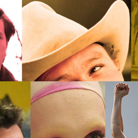
Q+ ที่ไม่ควรพลาด (ไม่ว่าคุณจะเพศใดก็ตาม)
ะมาพร้อมตัวละครหม่น ๆ เรื่องราวทึม ๆ เน้นไปที่การต่อสู้ในเรื่องราวที่เป็น
เขาก็มีเรื่องราวในแง่มุมอื่นให้นำเสนอ เล่าเรื่องได้หลากหลาย ไม่ใช่แค่งาน
มนติกหรือรอม-คอม ที่นำเสนอเรื่องราวความรัก ความอ่อนไหวของตัวละคร
Age) ซึ่งหลายเรื่องก็ทำได้ดี ไม่ว่าจะเป็นในแง่ความบันเทิง หรือว่าคุณภาพ
างเรื่องอาจมีสีหม่นเจือปนบ้าง หรือความหวานชื่นเป็นเพียงช่วงหนึ่ง หากก็แสดง
ago
ให้เรามีความสุขไปกับตัวละคร และบางทีก็น้ำตาซึมไปกับชะตากรรมของพวก
2014) ผู้กำกับ: แดเนียล ริไบโร (Daniel Ribeiro)หนังบราซิลที่อยู่ในลิสต์ต้น
 ในภาพรวม หรือเจาะจงที่งานโรแมนติก หนังเป็นเรื่องของลีโอนาร์โด
อดที่เฝ้ารอจูบแรกในชีวิตแบบไม่มีความหวัง จนได้พบแกเบรียล (Gabriel)
รวดเร็ว และพบว่าความสัมพันธ์ที่เกิดขึ้นไกลกว่าความเป็นเพื่อน และไม่ใช่
ป็นงานโรแมนติกที่มีรายละเอียดเล็ก ๆ น้อย…
งพลังใจให้กับผู้ติดเชื้อ HIV ที่น่าจดจำที่สุดตลอดกาล
คุ้มกันบกพร่องหรือโรคเอดส์ ซึ่งเกิดจากการติดเชื้อ HIV มายาวนานกว่า 30 ปี
พันธ์โรคนี้เกิดขึ้นบนโลก แต่ขณะเดียวกันการมีเพศสัมพันธ์อย่างปลอดภัยจาก
ะเด็นที่ถูกหยิบยกมาพูดถึงอยู่บ่อยครั้ง ภายใต้บริบทความเป็น "เรื่องต้องห้าม"
้ถุงยางอนามัย (อย่างปลอดภัย) ซึ่งต้องแลกกับปัญหาการติดโรคและการตั้ง
กลุ่มเยาวชน สำหรับโลกภาพยนตร์ ได้มีการกล่าวถึงบุคคลผู้ป่วยเป็นโรคนี้
days ago
วร ทั้งในภาพยนตร์ ภาพยนตร์สารคดี รวมถึงภาพยนตร์ภาษาต่างประเทศก็มีอยู่