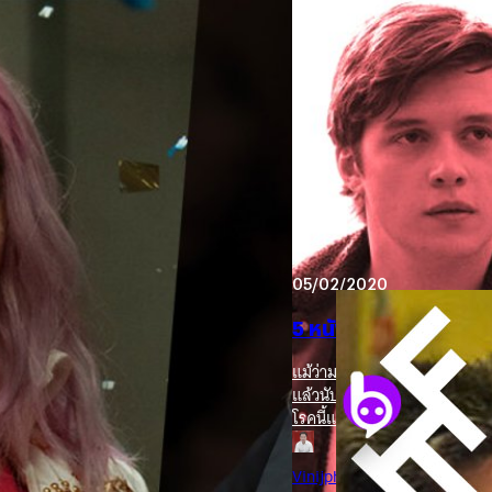
24/06/2021
12 หนังรักสีรุ้ง LGBT
หนังของชาว LGBTQ ส่วนใหญ่มักจ
ประเด็นทางสังคม จนลืมไปว่าพวก
ดรามาหนัก ๆ เช่น เป็นงานโรแ
นังมากที่สุดในรอบ 11 ปี
เป็นงานก้าวพ้นวัย (Coming of 
และนี่คือหนังเหล่านั้น ที่แม้บ
คร LGBTQIA+ อยู่ในหนังมากที่สุดใน
นพปฎล พลศิลป์
| 1870 days 
ความสวยงามของความรัก ที่ทำ
เขาเช่นกัน The Way He Looks (
Read More
ๆ ทั้งการจัดอันดับหนัง LGBTQ
(Leonardo) นักเรียนไฮสคูลตาบ
05/02/2020
นักเรียนใหม่ที่สนิทสนมกันอย่าง
เรื่องง่ายที่จะบอกใคร ๆ หนังเ
5 หนัง “คนเลือดบวก” ส่
แม้ว่ามนุษย์จะได้รู้จักโรคภูมิ
แล้วนับแต่โรคติดต่อทางเพศสัม
โรคนี้และโรคอื่น ๆ ก็ยังเป็นปร
ของสังคมไทยที่จะพูดถึงการใช
ครรภ์ก่อนวัยอันควรโดยเฉพาะใน
Vinijphat Kanyapong
| 2375 
ภายใต้บริบทต่าง ๆ อยู่พอสมค