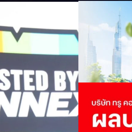
06/08/2026
ครบรอบ 6 ปี สำนักข่
TRANSITION ถกแนวทางป
เนื่องในโอกาสครบรอบ 6 ปี ส
เปลี่ยนมุมมองเกี่ยวกับการเปล
Green Energy สร้างฐาน
ประยุกต์ใช้ได้จริง จากผู้แทน
ine พร้อมจ่ายปันผล 0.10
ประเทศไทยควรปรับตัวอย่างไร ? 
ทั้งในมิติของภาครัฐ ภาคธุรกิ
รดำเนินงานแข็งแกร่ง กำไรสุทธิ
รัตนาภรณ์ ศรีนวลจันทร์
| 1 da
เศรษฐกิจ ปรับห่วงโซ่คุณค่า แล
ากช่วงเดียวกันของปีก่อน สูงกว่าการ
โดย ศาสตราจารย์ ดร. ยศชนัน 
Read More
วิทยาศาสตร์ วิจัยและนวัตกรร
กาล 0.10 บาทต่อหุ้น โดยกำหนดวันที่
สามารถนำ Green Tech มาใช้เพ
04/08/2026
นผลวันที่
วรรธน์ นิลกิจศรานนท์ รองประ
True เผยผลประกอบการ
พันล้าน
บริษัท ทรู คอร์ปอเรชั่น จำก
ภาษี 6.6 พันล้านบาท ทำกำไรต่อ
บาท คิดเป็น 0.15 บาทต่อหุ้น