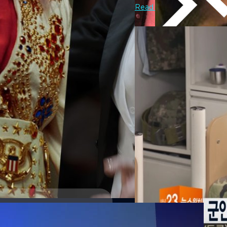
หลายเรื่อง วันนี้ What The Fac
Read More
กว้าง และนำเสนอแง่มุมได้อย่าง
เรื่องนั้นก็ทำให้นักแสดงถึงกั
20/04/2017
ทำให้นักแสดงมากฝีมืออย่าง To
สมัยซ้อนจากหนังในตำนานอย่าง F
มีเล่ห์เหลี่ยม ! กรมทห
เชื่อว่าป่วยเป็นโรคเอดส์จนจบชีว
ทนายความของบริษัทกฎหมายชื่อด
ขณะนี้เจ้าหน้าที่ระดับสูงของก
เรื่อย ๆ จนบริษัทผิดสังเกตและ
หรือมีรสนิยมแบบรักร่วมเพศ ซึ่
เกาหลีใต้
Kaewta Parnmongkon
| 3395
Read More
ชาวเกย์ที่สามารถไลฟ์ได้!