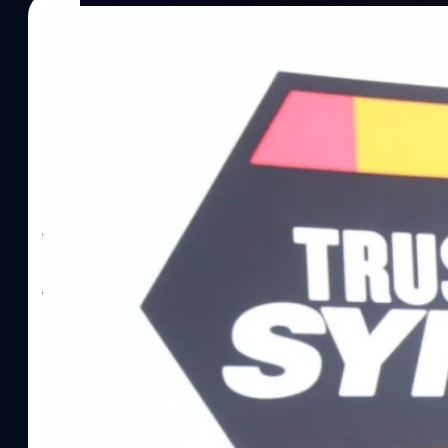
06/08/2026
ทีมผู้บริหาร, ทีมนักแสดง
ทีมคอนเทนต์ BT
| 21 hours ago
ภาพยนตร์สั้น และ Blued
Idol
Read More
SYNNEX โชว์กำไร Q2/69 โต 18% ลุย AI–Cloud–
Recurring Revenue เร่งเครื่อง New Growth Eng
บาท/หุ้น
บริษัท ซินเน็ค (ประเทศไทย) จำกัด (มหาชน) หรือ SYNNEX โชว์ผลกา
ไตรมาส 2 และงวด 6 เดือนแรกของปี 2569 เติบโต 17.8% และ 17.7% จ
เติบโตของรายได้อย่างมีนัยสำคัญ พร้อมประกาศจ่ายเงินปันผลระหว่าง
ไม่ได้รับสิทธิปันผล (XD) วันที่ 19 สิงหาคม 2569 และกำหนดจ่ายเงินปั