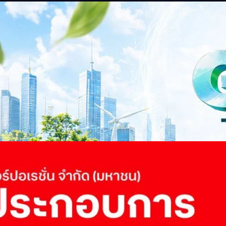
าว TODAY เปิดเวทีใหญ่ SUSTAIN CITY: THE GREEN
รับตัวสู่เศรษฐกิจสีเขียวอย่างยั่งยืน
ำนักข่าว TODAY จัดงาน SUSTAIN CITY: THE GREEN TRANSITION เวทีแลก
ี่ยนผ่านสู่เศรษฐกิจและสังคมสีเขียว พร้อมนำเสนอแนวทางที่สามารถนำไป
ภาครัฐ ภาคธุรกิจ และผู้เชี่ยวชาญในหลากหลายสาขา ผ่านประเด็นสำคัญว่า
เพื่อเดินหน้าสู่ความยั่งยืนและบรรลุเป้าหมาย Net Zero อย่างเป็นรูปธรรม
จ การเงิน และพลังงาน Green Transitioning: Shifting Systemพลิกโครงสร้าง
ys ago
ะเชื่อมโยงนโยบายกับเทคโนโลยี เพื่อขับเคลื่อนประเทศไทยสู่เศรษฐกิจสีเขียว
วงศ์สวัสดิ์รองนายกรัฐมนตรีและรัฐมนตรีว่าการกระทรวงการอุดมศึกษา
ม Green Transitioning: Decarbonize Unlockร่วมสำรวจแนวทางที่ภาคธุรกิจ
ื่อลดการปล่อยคาร์บอน และเดินหน้าสู่เป้าหมาย Net Zero พบกับ คุณปัณ
ธานกรรมการบริหาร ฝ่ายวิศวกรรมโครงสร้างบริษัท…
 Q2/2569 กำไรสุทธิ 6.6 พันล้านบาท จ่ายปันผล 5.2
ัด (มหาชน) รายงานผลประกอบการประจำไตรมาส 2/2569 มีกำไรสุทธิหลังหัก
เนื่องเป็นไตรมาสที่ 6 พร้อมอนุมัติจ่ายเงินปันผลระหว่างกาลรวม 5.2 พันล้าน
 โดยผลการดำเนินงานหลักได้รับปัจจัยหนุนจากการบริหารต้นทุนและการเติบโต