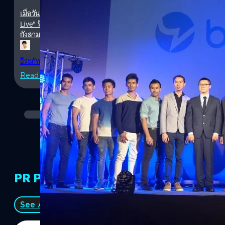
เมื่อวันที่ 22 สิงหาคมทีผ่านมาแอปพลิเคชันสำหรับชาวเกย์อย่าง Blued 
Live" ฟังก์ชั่นใหม่ที่เสริมเข้ามาในแอป ทำให้สามารถถ่ายทอดสดชีวิตป
ยังสามารถส่งของขวัญให้กันได้อีกด้วย
ธีระภัทร โตสวัสดิ์
| 3636 days ago
Read More
PR Partners
See All