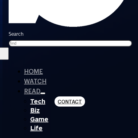
Search
HOME
WATCH
READ
Tech
CONTACT
Biz
Game
Life