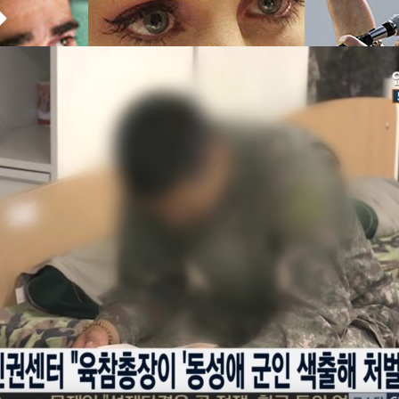
t ขอหยิบภาพยนตร์ฮอลลีวูดที่บอกเล่าเรื่องราวเกี่ยวกับโรคนี้ที่ออกฉายเป็นวง
น่าสนใจ หยิบมาเล่าให้ได้อ่านและไปหาหนังที่น่าสนใจเหล่านี้ดูกัน โดยหลาย
บคว้ารางวัลใหญ่อย่างออสการ์กันเลยทีเดียว Philadelphia (1993) ภาพยนตร์ที่
m Hanks คว้ารางวัลออสการ์นำชายยอดเยี่ยม ก่อนที่ปีถัดมาเขาจะคว้าไปอีก
orrest Gump (1994) (ซึ่งก็มีตัวละคร "เจนนี่" คนรักของฟอร์เรสต์ กัมป์ ที่
ารเกาหลีใต้ ใช้แอพฯ นัดเดท ล่อจับทหารเกย์
ิตในช่วงท้ายเรื่องเช่นกัน) ในเรื่องนี้เขารับบทเป็น "แอนดรูว์ แบ็คเก็ตต์"
ังในสหรัฐฯ ก่อนที่เขาจะพบว่า เขาติดเชื้อ HIV และเริ่มมีอาการอ่อนแอลง
องทัพเกาหลีใต้ มีคำสั่งให้สอบสวนเกี่ยวกับทหารที่เป็นกลุ่มคนเพศทางเลือก
หาทางบีบเขาออก ท้ายที่สุดเขาจึงฟ้องร้องบริษัทที่ให้ออกอย่างไม่เป็นธรรม…
งเรื่องราวดังกล่าว ถูกเปิดโปงโดยกลุ่มสิทธิมนุษยชนชาวรักร่วมเพศใน
 days ago