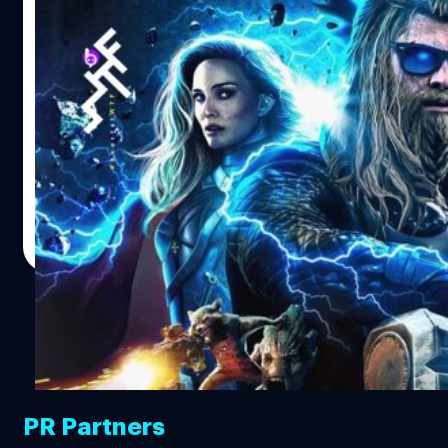
Thor: Love and Thunder จะเป็นหนังรวมซู
เปอร์ฮีโร ในระดับน้อง ๆ Avengers
หลังจากมาร์เวลได้ลิ้มชิมลางกับการรวมเหล่าซูเปอร์ฮีโรในหนัง
มาหลายเรื่อง ไม่ว่าจะเป็น Avengers ทั้ง 3 ภาค และใน
Captan America : Civil War ก็ดูจะได้รับความสนใจจากผู้ชม
มากกว่าหนังที่ขายซูเปอร์ฮีโรแบบลุยเดี่ยว ดูแนวโน้มแล้วมาร์
เวลก็จะยังคงเดินหน้าโพรเจกต์ใหม่ ๆ ในแนวทางนี้ แม้ว่าจะ
สุชยา เกษจำรัส
| 2084 days ago
เป็นหนังของซูเปอร์ฮีโรแต่ละคน แต่ก็จะยังมีซูเปอร์ฮีโรรายอื่น
Read More
ๆ โผล่มาเป็นแขกรับเชิญร่วมปฏิบัติการในภาคนั้น ๆ
PR Partners