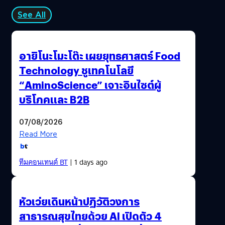
See All
อายิโนะโมะโต๊ะ เผยยุทธศาสตร์ Food
Technology ชูเทคโนโลยี
“AminoScience” เจาะอินไซต์ผู้
บริโภคและ B2B
07/08/2026
Read More
ทีมคอนเทนต์ BT
| 1 days ago
หัวเว่ยเดินหน้าปฏิวัติวงการ
สาธารณสุขไทยด้วย AI เปิดตัว 4