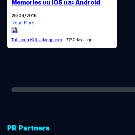
Memories บน iOS และ Android
25/04/2016
Read More
Totsapon Kritsadangphorn
| 3757 days ago
PR Partners