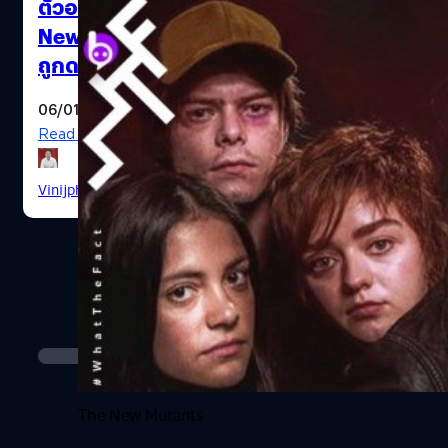
ตัวอย่างใหม่ของหนังสยองขวัญ The
New Mutants: X-Men เรื่องสุดท้ายที่
ถูกดองไว้ 2 ปี
06/01/2020
Read More
The New Mutants X-Men
Vinijphat Kanyapong
| 2404 days ago
The New Mutants