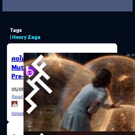
Tags
| Henry Zaga
คงไม่ได้ฉายโรงแล้ว The New
Mutants หนัง X-Men ภาคสุดท้ายเปิด
Pre-Order บน Amazon Prime
05/05/2020
Read More
Vinijphat Kanyapong
| 2285 days ago