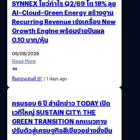
SYNNEX โชว์กำไร Q2/69 โต 18% ลุย
AI–Cloud–Green Energy สร้างฐาน
Recurring Revenue เร่งเครื่อง New
Growth Engine พร้อมจ่ายปันผล
0.10 บาท/หุ้น
06/08/2026
Read More
ทีมคอนเทนต์ BT
| 1 days ago
ครบรอบ 6 ปี สำนักข่าว TODAY เปิด
เวทีใหญ่ SUSTAIN CITY: THE
GREEN TRANSITION ถกแนวทาง
ปรับตัวสู่เศรษฐกิจสีเขียวอย่างยั่งยืน