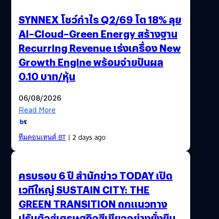
SYNNEX โชว์กำไร Q2/69 โต 18% ลุย
AI–Cloud–Green Energy สร้างฐาน
Recurring Revenue เร่งเครื่อง New
Growth Engine พร้อมจ่ายปันผล
0.10 บาท/หุ้น
06/08/2026
Read More
ทีมคอนเทนต์ BT
| 2 days ago
ครบรอบ 6 ปี สำนักข่าว TODAY เปิด
เวทีใหญ่ SUSTAIN CITY: THE
GREEN TRANSITION ถกแนวทาง
ปรับตัวสู่เศรษฐกิจสีเขียวอย่างยั่งยืน