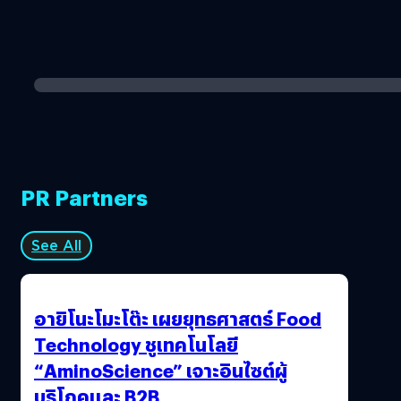
PR Partners
See All
อายิโนะโมะโต๊ะ เผยยุทธศาสตร์ Food
Technology ชูเทคโนโลยี
“AminoScience” เจาะอินไซต์ผู้
บริโภคและ B2B