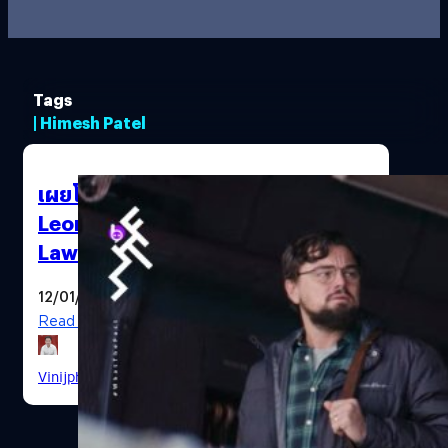
Tags
| Himesh Patel
เผยโฉมแรกของ Don’t Look Up ที่
Leonardo จะปะทะฝีมือกับ Jennifer
Lawrence ในหนังโลกแตก
12/01/2021
Read More
Vinijphat Kanyapong
| 2032 days ago