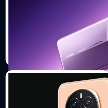
หลุดสเปก Honor Magic7 RSR Porsche
Design: ขุมพลัง Snapdragon 8 Elite,
สะท้อนดีไซน์จาก Porsche Taycan
Honor เตรียมเปิดตัวสมาร์ตโฟน Magic7 RSR Porsche
Design ที่ได้แรงบันดาลใจในการออกแบบจากรถยนต์
Porsche เช่นเดิม โดยล่าสุด Digital Chat Station ผู้รายงาน
ข้อมูลจากแหล่งข่าววงในจากประเทศจีน ได้เปิดเผยข้อมูล
สเปกของสมาร์ตโฟนดังกล่าวว่าจะมาพร้อมแบตเตอรี่ขนาด
ปรีดี ฤกษ์วลีกุล
| 633 days ago
ใหญ่ โดยรองรับการชาร์จไฟเร็ว 100 W และชาร์จไฟไร้สาย
Read More
80 W รายงานดังกล่าวอ้างว่า Honor Magic7 RSR Porsche
Design จะยังมีดีไซน์ส่วนใหญ่ใกล้เคียงกับ Magic6 RSR โดย
มาพร้อมหน้าจอ OLED ขนาด 6.8 นิ้ว ความละเอียด 1280p, รี
31/10/2024
เฟรชเรต 120 Hz และขอบจอโค้งทั้ง 4 ด้าน นอกจากนี้ยังได้
รับการติดตั้งกล้องหน้า ความละเอียด 50 ล้านพิกเซล พร้อม
Honor เปิดตัวเรือธง Magic7 และ Magic7
เซนเซอร์วัดระยะ ToF (Time of Flight) แบบ 3 มิติ…
Pro ขุมพลัง Snapdragon 8 Elite, กล้องซูม
200 ล้านพิกเซล
Honor ได้เปิดต้วเรือธงซีรีส์ Magic7 จำนวน 2 รุ่น ได้แก่