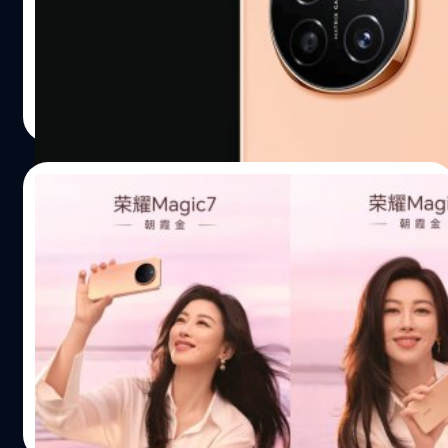
Magic7 รุ่นมาตรฐาน และ Magic7 Pro ซึ่งได้รับการอัปเกรดชิป
เซตใหม่
ปรีดี ฤกษ์วลีกุล
| 646 days ago
Read More
26/10/2024
อวดโฉม Honor Magic 7 สีอรุณรุ่ง ที่มาพร้อม
เทคโนโลยี AI ปรับหน้าจอลดการเกิดปัญหา
สายตา
Honor เตรียมเปิดตัวสมาร์ตโฟนเรือธง Magic7 series ในวันที่
30 ตุลาคม 2024 และทางแบรนด์ก็เริ่มปล่อยทีเซอร์ออกมา
เรื่อย ๆ โดยล่าสุดมีคลิปอวดโฉม Magic 7 ที่มาในสีออกส้ม
ทอง ซึ่งได้แรงบันดาลใจมาจากแสงยามเช้า
ภควัต ขจิตวิชยานุกูล
| 651 days ago
Read More