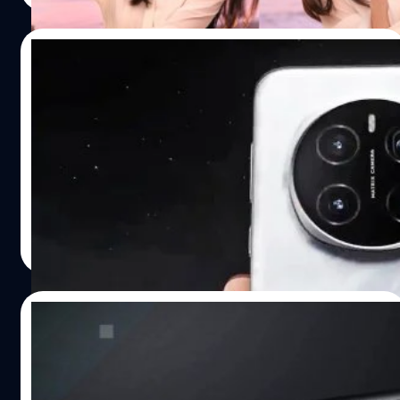
21/10/2024
Honor อวดโฉมเรือธง Magic7 Pro โชว์กล้อง
หลังใหม่ 4 ตัว
Honor ได้เปิดเผยดีไซน์ของสมาร์ตโฟนเรือธง Honor Magic7
รุ่น Pro ซึ่งเน้นไปที่โมดูลกล้องหลังทีอัปเกรดเป็นกล้อง 4 ตัว
ปรีดี ฤกษ์วลีกุล
| 656 days ago
Read More
03/10/2024
ลือ Xiaomi 15 จะเปิดตัววันที่ 20 ต.ค. ส่วน
Honor Magic 7 จะตามมาในอีก 10 วันถัดไป