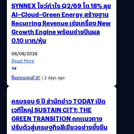
SYNNEX โชว์กำไร Q2/69 โต 18% ลุย
AI–Cloud–Green Energy สร้างฐาน
Recurring Revenue เร่งเครื่อง New
Growth Engine พร้อมจ่ายปันผล
0.10 บาท/หุ้น
06/08/2026
Read More
ทีมคอนเทนต์ BT
| 2 days ago
ครบรอบ 6 ปี สำนักข่าว TODAY เปิด
เวทีใหญ่ SUSTAIN CITY: THE
GREEN TRANSITION ถกแนวทาง
ปรับตัวสู่เศรษฐกิจสีเขียวอย่างยั่งยืน