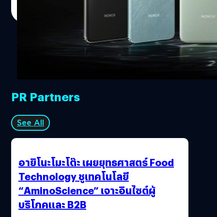
Read More
PR Partners
See All
อายิโนะโมะโต๊ะ เผยยุทธศาสตร์ Food
Technology ชูเทคโนโลยี
“AminoScience” เจาะอินไซต์ผู้
บริโภคและ B2B