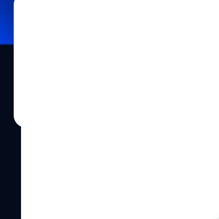
04/04/2025
ปรีดี ฤกษ์วลีกุล
| 490 days ago
Read More
Honor เปิดตัวรุ่นเล็ก Play 60 และ 60m : ขุมพล
แบตเตอรี่ 6,000 mAh
Honor ได้เปิดตัวสมาร์ตโฟนราคาประหยัดซีรีส์ Play 60 ได้แก่ Play 
เป็นทางการที่ประเทศจีน