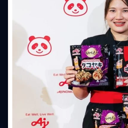
ความรู้หลักรูปแบบผลิตภัณฑ์ / โซลูชันกลุ่มเป้าหมายหลักNutrition
ประโยชน์จากกรดอะมิโน)aminoVITAL, AminoNITE,