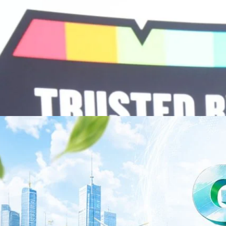
พยาบาล ซึ่งได้พิสูจน์ผลสำเร็จแล้วในโรงพยาบาลชั้นนำอย่างโรงพยาบาล
/69 โต 18% ลุย AI–Cloud–Green Energy สร้างฐาน
วามร่วมมือระหว่างหัวเว่ยกับพันธมิตรไทยในวันนี้จะช่วยผลักดันวิสัยทัศน์…
ร่งเครื่อง New Growth Engine พร้อมจ่ายปันผล 0.10
จำกัด (มหาชน) หรือ SYNNEX โชว์ผลการดำเนินงานแข็งแกร่ง กำไรสุทธิ
องปี 2569 เติบโต 17.8% และ 17.7% จากช่วงเดียวกันของปีก่อน สูงกว่าการ
ัญ พร้อมประกาศจ่ายเงินปันผลระหว่างกาล 0.10 บาทต่อหุ้น โดยกำหนดวันที่
ี่ 19 สิงหาคม 2569 และกำหนดจ่ายเงินปันผลวันที่ 2 กันยายน 2569 นางสาวสุ
่บริหาร บริษัท ซินเน็ค (ประเทศไทย) จำกัด (มหาชน) เปิดเผยว่า ในช่วงครึ่งปี
Business Transformation อย่างต่อเนื่อง ผ่านการยกระดับจากผู้จัดจำหน่าย
Infrastructure Platform เพื่อรองรับการเติบโตของเศรษฐกิจ AI โดยมุ่งเพิ่ม
 ควบคู่กับการขยายเครือข่ายพันธมิตรเทคโนโลยีระดับโลก…
าว TODAY เปิดเวทีใหญ่ SUSTAIN CITY: THE GREEN
รับตัวสู่เศรษฐกิจสีเขียวอย่างยั่งยืน
ำนักข่าว TODAY จัดงาน SUSTAIN CITY: THE GREEN TRANSITION เวทีแลก
ี่ยนผ่านสู่เศรษฐกิจและสังคมสีเขียว พร้อมนำเสนอแนวทางที่สามารถนำไป
ภาครัฐ ภาคธุรกิจ และผู้เชี่ยวชาญในหลากหลายสาขา ผ่านประเด็นสำคัญว่า
เพื่อเดินหน้าสู่ความยั่งยืนและบรรลุเป้าหมาย Net Zero อย่างเป็นรูปธรรม
จ การเงิน และพลังงาน Green Transitioning: Shifting Systemพลิกโครงสร้าง
ys ago