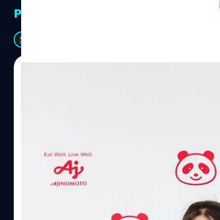
PR Partners
See All
07/08/2026
ทีมคอนเทนต์ BT
| 11 hours ago
Read More
อายิโนะโมะโต๊ะ เผยยุทธศาสตร์ Food Technology 
“AminoScience” เจาะอินไซต์ผู้บริโภคและ B2B
บริษัท อายิโนะโมะโต๊ะ (ประเทศไทย) จำกัด จัดงาน The Heartbeat b
แนวคิดการดำเนินธุรกิจและการพัฒนาผลิตภัณฑ์ที่ขับเคลื่อนด้วยเท
ผู้บริโภค ท่ามกลางการเติบโตของตลาด Health & Wellness ในประเทศไท
บาท หรือคิดเป็นสัดส่วนราว 8% ของผลิตภัณฑ์มวลรวมในประเทศ (GDP