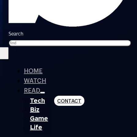
Search
HOME
WATCH
READ
Tech
CONTACT
Biz
Game
Life