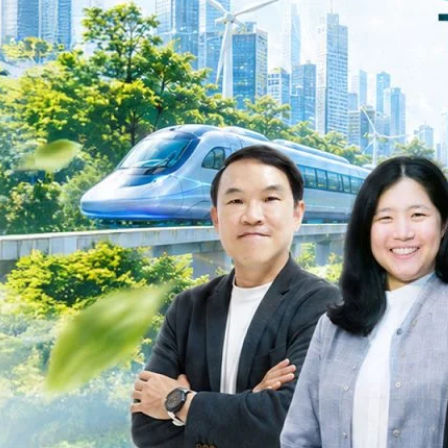
ะเชื่อมโยงนโยบายกับเทคโนโลยี เพื่อขับเคลื่อนประเทศไทยสู่เศรษฐกิจสีเขียว
วงศ์สวัสดิ์รองนายกรัฐมนตรีและรัฐมนตรีว่าการกระทรวงการอุดมศึกษา
ม Green Transitioning: Decarbonize Unlockร่วมสำรวจแนวทางที่ภาคธุรกิจ
ื่อลดการปล่อยคาร์บอน และเดินหน้าสู่เป้าหมาย Net Zero พบกับ คุณปัณ
ธานกรรมการบริหาร ฝ่ายวิศวกรรมโครงสร้างบริษัท…
Life
SOCIAL MEDIA
Environment
Health
People
Instagram
Trends
Wellness
Facebook