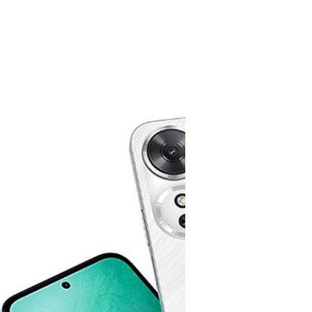
22/06/2024
Honor เตรียมเปิดตัวส
เชื่อมต่อ 5G
สมาร์ตโฟนรุ่นดังกล่าว ได้แก่
และมีความเป็นไปได้ที่จะขยาย
ัง Dimensity 6300 และ
รุ่นนี้ผ่านทางเว็บไซต์ของ Chi
นานเกินรอ Honor จะเปิดตัว Pl
60 รุ่นมาตรฐาน และ Play 60m อย่าง
ภควัต ขจิตวิชยานุกูล
| 776 day
Read More