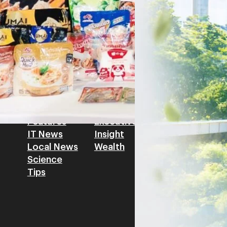
เศรษฐกิจ ปรับห่วงโซ่คุณค่า แล
โดย ศาสตราจารย์ ดร. ยศชนัน 
Read More
วิทยาศาสตร์ วิจัยและนวัตกรร
สามารถนำ Green Tech มาใช้เพ
วรรธน์ นิลกิจศรานนท์ รองประ
Tech
Biz
Game
horts
Cars
Corporate
Articles
Features
Executive
Game News
IT News
Insight
Reviews
Local News
Wealth
Science
Tips