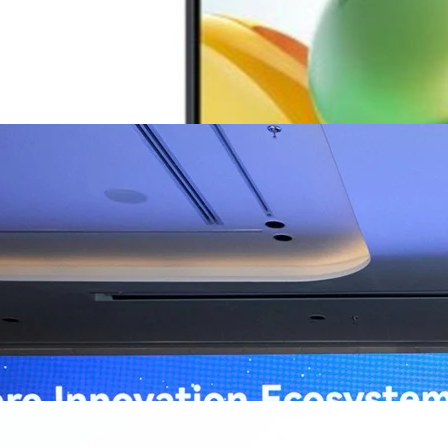
ิวงการสาธารณสุขไทยด้วย AI เปิดตัว 4 นวัตกรรมเปลี่ยน
่อการแพทย์ในประเทศไทย
หัวเว่ย จัดงาน “Huawei AI+ Healthcare Summit” ภายใต้งาน Huawei
t 2026 รวมผู้นำด้านนโยบายสาธารณสุข ผู้บริหารโรงพยาบาลชั้นนำ และ
ยและจีน ร่วมขับเคลื่อนอนาคตของระบบสาธารณสุขไทยด้วยนวัตกรรมและ
กาศความร่วมมือครั้งสำคัญเพื่อยกระดับ Healthcare Ecosystem ของ
เตอร์ จาง ประธานกลุ่มธุรกิจการศึกษาและสาธารณสุขต่างประเทศ บริษัท หัว
go
ถึงความมุ่งมั่นของหัวเว่ยในการสนับสนุนการเปลี่ยนผ่านสู่ยุคดิจิทัลของระบบ
คโนโลยี AI ในการยกระดับคุณภาพการให้บริการทางการแพทย์ให้เข้าถึง
ภายใต้แนวคิด “AI for Health, Health for All” “วันนี้ปัญญาประดิษฐ์กำลังเข้า
ธารณสุขอย่างรวดเร็ว หัวเว่ยมีประสบการณ์ตรงจากการพัฒนาแพลตฟอร์ม
ต่โครงสร้างพื้นฐานด้านคอมพิวติงไปจนถึงโซลูชัน AI สำหรับผู้ป่วย บุคลากร