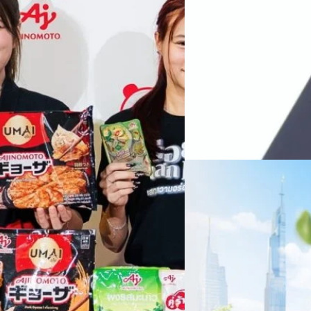
ทางการแพทย์ และผู้บริหารโรง
 & Well-beingAminoScience (การใช้
SYNNEX โชว์กำไร Q2
หลายแห่งในจีน เราเชื่อมั่นว่าค
Recurring Revenue เ
บาท/หุ้น
บริษัท ซินเน็ค (ประเทศไทย) 
ไตรมาส 2 และงวด 6 เดือนแรกข
เติบโตของรายได้อย่างมีนัยสำค
ไม่ได้รับสิทธิปันผล (XD) วันท
ธิดา มงคลสุธี ประธานเจ้าหน้าที
ทีมคอนเทนต์ BT
| 1 days ago
แรกบริษัทเดินหน้าขับเคลื่อน 
สินค้าไอที สู่การเป็น Digital 
Read More
สัดส่วนธุรกิจที่มีมูลค่าเพิ่ม
06/08/2026
ครบรอบ 6 ปี สำนักข่
TRANSITION ถกแนวทางป
เนื่องในโอกาสครบรอบ 6 ปี ส
เปลี่ยนมุมมองเกี่ยวกับการเปล
ประยุกต์ใช้ได้จริง จากผู้แทน
ประเทศไทยควรปรับตัวอย่างไร ? 
ทั้งในมิติของภาครัฐ ภาคธุรกิ
รัตนาภรณ์ ศรีนวลจันทร์
| 1 da