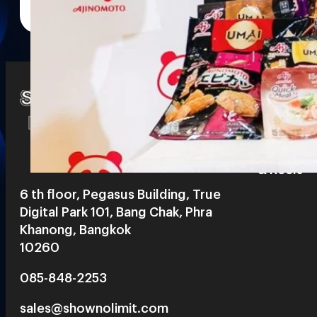
Watch
Playlists
S
& Reels
6 th floor, Pegasus Building, True
Digital Park 101, Bang Chak, Phra
Khanong, Bangkok
10260
085-848-2253
sales@shownolimit.com