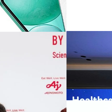
07/08/2026
หัวเว่ยเดินหน้าปฏิวัต
เกมเร่งเครื่อง AI เพื
กรุงเทพฯ, 7 สิงหาคม 2569 — 
Thailand Digital & AI Summi
ชูเทคโนโลยี
พันธมิตรด้านเทคโนโลยีจากไท
ปัญญาประดิษฐ์ (AI) พร้อมประ
ประเทศอย่างเป็นทางการ นายปี
y “AminoScience” ร่วมเปิดเผย
ทีมคอนเทนต์ BT
| 15 hours a
เว่ย เทคโนโลยี่ จำกัด ได้กล่าว
คโนโลยีทางอาหาร และข้อมูลพฤติกรรม
สาธารณสุขไทย และบทบาทของเท
Read More
ประชาชนได้อย่างทั่วถึงมากขึ้น 
ย ซึ่งมีมูลค่ามากกว่า 1.5 ล้านล้าน
มาเปลี่ยนแปลงอุตสาหกรรมสา
06/08/2026
) กลุ่มธุรกิจเทคโนโลยีและองค์
ข้อมูลสุขภาพแบบครบวงจร ตั้งแ