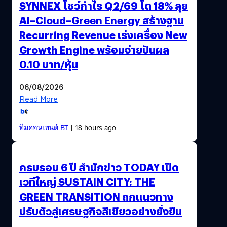
SYNNEX โชว์กำไร Q2/69 โต 18% ลุย
AI–Cloud–Green Energy สร้างฐาน
Recurring Revenue เร่งเครื่อง New
Growth Engine พร้อมจ่ายปันผล
0.10 บาท/หุ้น
06/08/2026
Read More
ทีมคอนเทนต์ BT
| 18 hours ago
ครบรอบ 6 ปี สำนักข่าว TODAY เปิด
เวทีใหญ่ SUSTAIN CITY: THE
GREEN TRANSITION ถกแนวทาง
ปรับตัวสู่เศรษฐกิจสีเขียวอย่างยั่งยืน