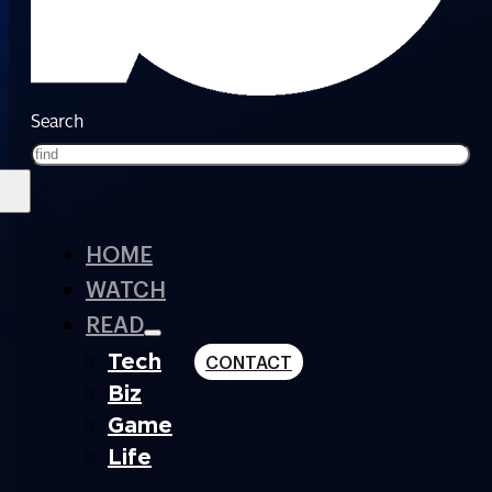
Search
HOME
WATCH
READ
Tech
CONTACT
Biz
Game
Life