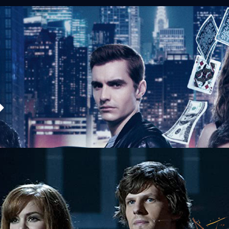
3 ได้มือเขียนบทคุณภาพจาก American Hustle และ
on M. Chu จาก G.I. Joe: Retaliation (2013) และ Crazy Rich Asians
 ภาค 3 จะเกิดขึ้นแน่นอนโดยภาคนี้จะได้นักแสดงอย่าง Benedict
 "ดร.สเตรนจ์" ในจักรวาลมาร์เวลมาร่วมแสดงด้วย ความคืบหน้าล่าสุดค่าย
arren Singer มือเขียนบทชื่อดังที่เคยถูกเสนอเข้าชิงออสการ์จาก American
นังคุณภาพอย่าง Only the Brave (2017) และ Top Gun: Maverick ที่เตรียม
days ago
เขียนบทหนังโจรกรรม Now You See Me 3 ซึ่งเขาจะเขียนบทหนังภาคนี้ขึ้นมาเอง
ับแฟน ๆ ที่รู้สึกว่าบทภาคสองยังทำได้ไม่ดีเท่าไรนัก รายงานข่าวยังเปิดเผยว่า…
าก Avengers เตรียมร่ายเวทย์ใส่จตุรอาชาใน Now You
ล "จตุรอาชา" ใน Now You See Me ที่มีมาแล้ว 2 ภาคและกำลังรอการกลับมา
เมื่อผู้กำกับภาค 2 อย่าง Jon M. Chu จาก G.I. Joe: Retaliation (2013) และ
ออกมายืนยันแล้วว่า ภาค 3 จะเกิดขึ้นแน่นอนโดยภาคนี้จะได้นักแสดงอย่าง