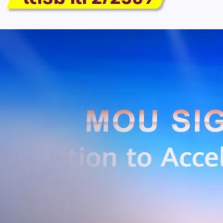
ักภาษี (NPAT)6.6 พันล้านบาท+3.2 เท่าทรงตัวอัตราส่วนหนี้สินสุทธิต่อ
่า ปัจจัยขับเคลื่อนด้านฐานผู้ใช้และเทคโนโลยี ด้านปริมาณผู้ใช้งาน ไตรมาสนี้
ี่เพิ่มขึ้น 4.79 แสนเลขหมาย รวมเป็น 48.6 ล้านเลขหมาย (ในจำนวนนี้เป็นผู้ใช้
ะผู้ใช้บริการอินเทอร์เน็ตบ้านเพิ่มขึ้น 2.8 หมื่นราย โดยปัจจัยที่ส่งผลต่อการ
การกระตุ้นเศรษฐกิจภาครัฐ (ไทยช่วยไทย พลัส)…
Huawei Cloud ลงนาม MOU ผสานคลาวด์ระดับโลกและ
ริยะ สยายปีกภาคอุตสาหกรรมและการผลิต พร้อมดัน
ิตยุค AI
AIS Business และ Huawei Cloud ลงนามความร่วมมือ (MOU) เพื่อขับ
ารผลิตอัจฉริยะที่ใช้ข้อมูลและ AI เป็นกลไกสำคัญ โดยผสานความแข็งแกร่ง
าคธุรกิจไทยของ AIS Business เข้ากับเทคโนโลยี Cloud, AI และองค์ความรู้
wei Cloud เพื่อช่วยให้ผู้ประกอบการสามารถนำเทคโนโลยีไปยกระดับ
ธรรม ภายใต้ความร่วมมือดังกล่าว ทั้งสองฝ่ายจะร่วมกันพัฒนาโครงสร้างพื้น
่การเชื่อมต่อข้อมูลจากเครื่องจักรและระบบการผลิตภายในโรงงานผ่าน 5G
เบอร์ และระบบเชื่อมต่อที่ปลอดภัย ไปจนถึงการรวบรวม ประมวลผล และ
ยศักยภาพการประมวลผลของ GPU เพื่อต่อยอดสู่แอปพลิเคชัน AI และโซลูชัน
ริมขีดความสามารถในการแข่งขัน และสร้างความพร้อมรองรับผู้ประกอบการ
ี่ต้องการขยายฐานการผลิตในประเทศไทย นายภูผา เอกะวิภาต หัวหน้าคณะผู้
ท แอดวานซ์ อินโฟร์ เซอร์วิส จำกัด (มหาชน) กล่าวว่า…
Life
SOCIAL MEDIA