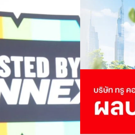
ครบรอบ 6 ปี สำนักข่
TRANSITION ถกแนวทางป
Now You See Me 3
เนื่องในโอกาสครบรอบ 6 ปี ส
Benedict Cumberba
เปลี่ยนมุมมองเกี่ยวกับการเปล
Green Energy สร้างฐาน
Doctor Strange
ประยุกต์ใช้ได้จริง จากผู้แทน
ine พร้อมจ่ายปันผล 0.10
ประเทศไทยควรปรับตัวอย่างไร ? 
ทั้งในมิติของภาครัฐ ภาคธุรกิ
รดำเนินงานแข็งแกร่ง กำไรสุทธิ
รัตนาภรณ์ ศรีนวลจันทร์
| 1 da
เศรษฐกิจ ปรับห่วงโซ่คุณค่า แล
ากช่วงเดียวกันของปีก่อน สูงกว่าการ
โดย ศาสตราจารย์ ดร. ยศชนัน 
Read More
วิทยาศาสตร์ วิจัยและนวัตกรร
กาล 0.10 บาทต่อหุ้น โดยกำหนดวันที่
สามารถนำ Green Tech มาใช้เพ
04/08/2026
นผลวันที่
วรรธน์ นิลกิจศรานนท์ รองประ
True เผยผลประกอบการ
พันล้าน
บริษัท ทรู คอร์ปอเรชั่น จำก
ภาษี 6.6 พันล้านบาท ทำกำไรต่อ
บาท คิดเป็น 0.15 บาทต่อหุ้น
ของฐานผู้ใช้งาน ตัวชี้วัดทาง
(QoQ)รายได้จากการให้บริการ 
ทีมคอนเทนต์ BT
| 2 days ago