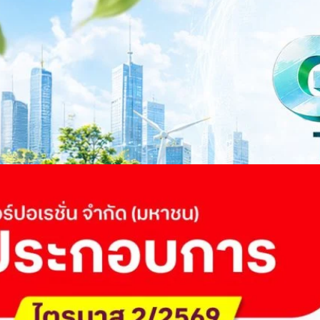
าว TODAY เปิดเวทีใหญ่ SUSTAIN CITY: THE GREEN
รับตัวสู่เศรษฐกิจสีเขียวอย่างยั่งยืน
ำนักข่าว TODAY จัดงาน SUSTAIN CITY: THE GREEN TRANSITION เวทีแลก
tch
ี่ยนผ่านสู่เศรษฐกิจและสังคมสีเขียว พร้อมนำเสนอแนวทางที่สามารถนำไป
ภาครัฐ ภาคธุรกิจ และผู้เชี่ยวชาญในหลากหลายสาขา ผ่านประเด็นสำคัญว่า
เพื่อเดินหน้าสู่ความยั่งยืนและบรรลุเป้าหมาย Net Zero อย่างเป็นรูปธรรม
จ การเงิน และพลังงาน Green Transitioning: Shifting Systemพลิกโครงสร้าง
ys ago
ะเชื่อมโยงนโยบายกับเทคโนโลยี เพื่อขับเคลื่อนประเทศไทยสู่เศรษฐกิจสีเขียว
วงศ์สวัสดิ์รองนายกรัฐมนตรีและรัฐมนตรีว่าการกระทรวงการอุดมศึกษา
ม Green Transitioning: Decarbonize Unlockร่วมสำรวจแนวทางที่ภาคธุรกิจ
ื่อลดการปล่อยคาร์บอน และเดินหน้าสู่เป้าหมาย Net Zero พบกับ คุณปัณ
ธานกรรมการบริหาร ฝ่ายวิศวกรรมโครงสร้างบริษัท…
 Q2/2569 กำไรสุทธิ 6.6 พันล้านบาท จ่ายปันผล 5.2
ัด (มหาชน) รายงานผลประกอบการประจำไตรมาส 2/2569 มีกำไรสุทธิหลังหัก
เนื่องเป็นไตรมาสที่ 6 พร้อมอนุมัติจ่ายเงินปันผลระหว่างกาลรวม 5.2 พันล้าน
 โดยผลการดำเนินงานหลักได้รับปัจจัยหนุนจากการบริหารต้นทุนและการเติบโต
การเงิน (Q2/2569)มูลค่า / สถิติการเปลี่ยนแปลง (YoY)การเปลี่ยนแปลง
(ไม่รวม IC)4.14 หมื่นล้านบาท+0.8%+0.8%EBITDA2.83 หมื่นล้าน