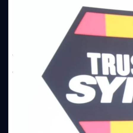
ทีมคอนเทนต์ BT
| 20 hours ago
Read More
SYNNEX โชว์กำไร Q2/69 โต 18% ลุย AI–Cloud–
Recurring Revenue เร่งเครื่อง New Growth Eng
บาท/หุ้น
บริษัท ซินเน็ค (ประเทศไทย) จำกัด (มหาชน) หรือ SYNNEX โชว์ผลกา
ไตรมาส 2 และงวด 6 เดือนแรกของปี 2569 เติบโต 17.8% และ 17.7% จ
เติบโตของรายได้อย่างมีนัยสำคัญ พร้อมประกาศจ่ายเงินปันผลระหว่าง
ไม่ได้รับสิทธิปันผล (XD) วันที่ 19 สิงหาคม 2569 และกำหนดจ่ายเงินปั