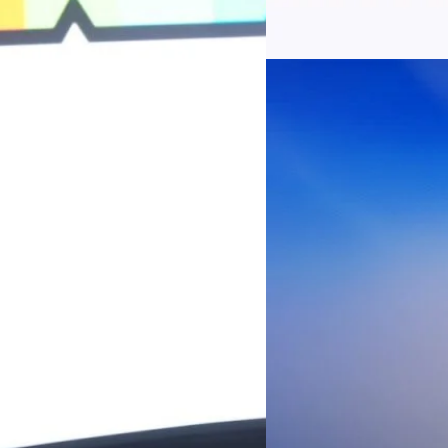
บาท+13.5%+1.1%กำไรสุทธิหลังห
EBITDA3.7 เท่า-0.3 เท่า-0.1 เท
Read More
มีผู้ใช้บริการโทรศัพท์เคลื่อนท
บริการ 5G รวม 19.3 ล้านราย) แล
04/08/2026
เพิ่มขึ้นของตัวเลขมาจากโครง
AIS Business ผนึก 
โซลูชันเชื่อมต่ออัจฉ
ประเทศไทยสู่ฐานการผล
กรุงเทพฯ, 3 สิงหาคม 2569 – 
เคลื่อนภาคอุตสาหกรรมไทยสู่ก
ด้านโครงข่ายและความเข้าใจในภ
ด้านการผลิตระดับโลกของ Hua
กระบวนการผลิตได้อย่างเป็นรูป
Worawalan
| 2 days ago
ฐานดิจิทัลแบบครบวงจร ตั้งแต
Private Network โครงข่ายไฟ
Read More
วิเคราะห์ข้อมูลบน Cloud ด้ว
สำหรับภาคอุตสาหกรรม ช่วยเส
ไทย รวมถึงนักลงทุนต่างชาติท
บริหารกลุ่มลูกค้าองค์กร บริษั
Tech
Biz
Game