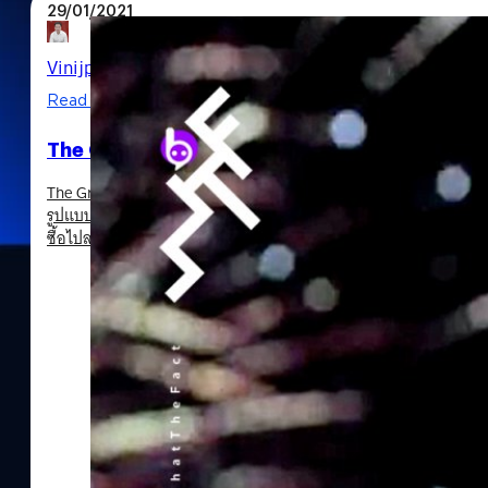
29/01/2021
Vinijphat Kanyapong
| 2015 days ago
Read More
The Great Gatsby กำลังจะถูกรีเมกใหม่เป็นซีรีส์
The Great Gatsby นวนิยายสุดคลาสสิกของ F. Scott Fitzgerald กำลัง
รูปแบบของซีรีส์ซึ่งจะเผยแพร่ผ่านทางโทรทัศน์ (ไม่ใช่สตรีมมิงตามสมัยน
ซื้อไปลงในที่สุด) โดยครั้งนี้จะเป็นการสร้างโดย A+E Studios, ITV แ
ผลงานกับหนังประวัติศาสตร์ Elizabeth ทั้งสองภาค (1998-2007), ซีร
Vikings ที่จะมาทำหน้าที่ทั้งเขียนบทและอำนวยการสร้างร่วมกับ Mic
Productions เจ้าของผลงานที่เข้าชิงออสการ์จาก Sideways (2004) และ 
ต้นฉบับของนิยาย The Great Gatsby จะกลายเป็นสาธารณสมบัติไปแล้
การสร้างสรรค์ แต่ก็มีการรายงานว่าทาง A+E Studios นั้นเป็นเจ้าของล
สิบปี ซึ่งย้อนกลับไปเมื่อปี 2000 The Great Gatsby ก็เคยถูกนำมาส
โทรทัศน์ โดย…