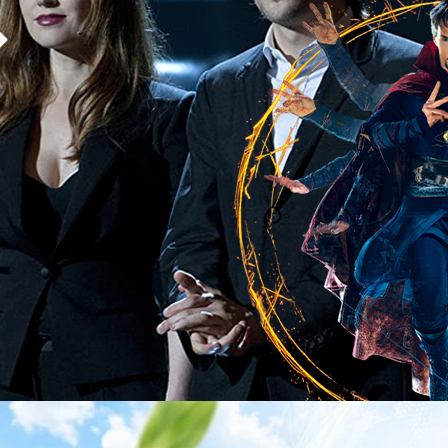
บทหมอแปลก "ดร.สเตรนจ์" ในจักรวาลมาร์เวลมาร่วมแสดงด้วย โดยน่าจะได้
ี้ที่ทำให้โพรเจกต์ค่อนข้างล่าช้าหลังจากภาค 2 เข้าฉายไปเมื่อ 4 ปีก่อน และยัง
days ago
คุมบังเหียนอย่าง Jon M. Chu ยังติดงานถ่านทำเรื่องอื่นอยู่ (หนึ่งในนั้นคือ
เหตุการณ์ช่วยชีวิต 13…