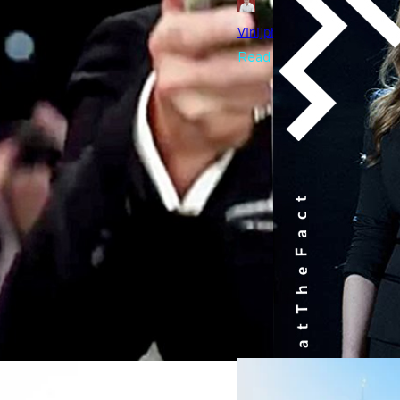
Benedict Cumberbatch ผู้รับ
เริ่มถ่ายทำเร็ว ๆ นี้ ก่อนหน้าน
Vinijphat Kanyapong
| 2299 
ไม่มีการคืบหน้าออกมา ก็เพราะคน
การพัฒนาโครงการหนังเกี่ยวกับ
Read More
Now You See Me 3
Writer
06/08/2026