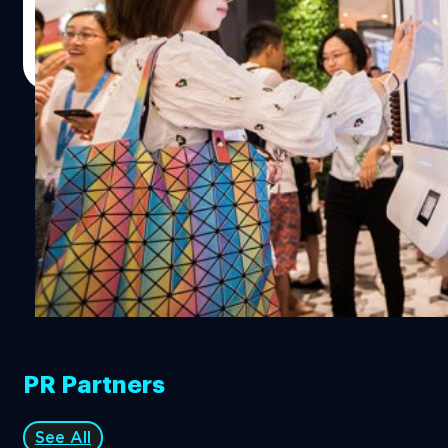
นั้นเข้าสู่เครื่องสแกนใบหน้า และระบบจะทำการจับคู่ใบหน้า
ประสิทธิภาพแม่นยำรวดเร็วมากกว่ามนุษย์ สิ่งที่เราต้องสอน
จากภาพถ่ายที่ลงเบียนไว้ ก่อนจะหักเงินผ่านบัญชี Alipay ซึ่ง
ณัฐพันธ์ ส่งวิรุฬห์
| 3262 days ago
เด็กคือ ให้เขารู้จักคิด สร้างสรรค์นวัตกรรมใหม่ ๆ ครีเอทสิ่ง
ทาง Yum China บริษัทเจ้าของลิขสิทธิ์ KFC นั้นระบุว่าเป็นร้าน
Read More
ใหม่ ๆ และนั่นเขาจะสร้างอาชีพของเขาขึ้นมาได้เอง' ซึ่ง หม่า
ฟาสต์ฟู้ดต้นแบบแห่งแรกของโลกที่มีการใช้ระบบดังกล่าว
มองว่าแม้เครื่องจักรหรือเทคโนโลยีจะเข้ามาทำลายอาชีพ
ทั้งนี้ ในช่วงปีที่ผ่านมา เทคโนโลยีการสแกนใบหน้านั้นได้รับ
มากมายให้ล้มหายตายจากแต่ขณะเดียวกันมันก็จะสร้าง
ความนิยมและถูกนำมาใช้กับระบบสาธารณูปโภคในประเทศ
อาชีพใหม่ขึ้นมาเช่นกัน อ้างอิง
1
จีนอย่างมาก ซึ่งมีรายงานว่าระบบดังกล่าวมีใช้แพร่หลายไม่ว่า
จะเป็นห้องน้ำสาธารณะ, สถานีรถไฟ รวมทั้งสนามบิน โดยไม่
2
นานมานี้ สายการบิน China Southern Airlines ก็ได้นำระบบ
จดจำใบหน้ามาใช้แทน boarding pass เพื่อยืนยันตัวตนก่อน
ขึ้นเครื่องเป็นครั้งแรก นอกจากนี้ มีรายงานว่าตำรวจในเมืองชิง
เต่าสามารถทำการจับกุมผู้ต้องสงสัยได้ถึง 25 รายจากงาน
เทศกาลเบียร์นานาชาติชิงเต่า ซึ่งมาจากระบบสแกนใบหน้า
บริเวณทางเข้างานนั่นเอง อ้างอิง / อ้างอิง2 / อ้างอิง3
PR Partners
See All