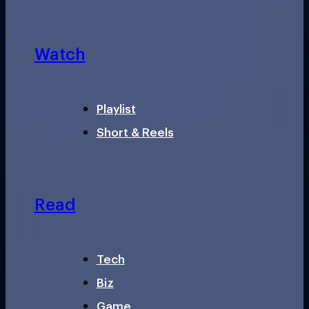
Watch
Playlist
Short & Reels
Read
Tech
Biz
Game