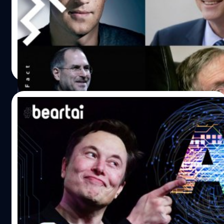
อาจเป็นได้ถ้าเราจะคิดว่า เหล่านักคิด นักประดิษฐ์ นักธุรกิจ
บาท) มอบให้กับทุกโรงพยาบาลในจีนเพื่อใช้เป็นทุนในการซื้อ
ผู้นำ หรืออัจฉริยะผู้เปลี่ยนโลกทั้งหลายคงมัวแต่ยุ่งวุ่นวายกับ
ยาและอุปกรณ์ทางการแพทย์ในการรักษาผู้ป่วยที่ติดเชื้อไวรัส
การทำสิ่งที่พวกเขามุ่งมั่นตั้งใจ จนอาจไม่มีเวลาให้กับการทำ
โคโรนา ใจบุญจริง ๆ ไม่เพียงแค่นั้น บรรดาบริษัทยักษ์ใหญ่ที่
กิจกรรมพื้น ๆ ของปุถุชนทั้งหลายอย่าง ”การฟังเพลง” แต่ใน
เราต่างคุ้นชื่อ Baidu, Tencent, Huawei และ ByteDance เจ้า
ความเป็นจริงหาได้เป็นเช่นนั้นไม่ การฟังเพลงเป็นส่วนหนึ่งของ
ธีรพงศ์ เสรีสำราญ
| 2490 days ago
ของแอป TikTok ก็เข้าช่วยเหลือวิกฤตการณ์นี้กันอย่างพร้อม
ชีวิตพวกเขาเฉกเช่นเดียวกันกับชีวิตเรา และอิทธิพลของดนตรี
Read More
หน้า ทั้งหมดนี้ลงขันเป็นจำนวนเงิน 115…
ก็ส่งผลต่อสมองของพวกเขาไม่ต่างจากที่มันจะส่งผลกับเรา
ดังเช่นที่ Dr. Victoria Williamson จาก Goldsmith's
Collegeใน London ได้ค้นพบจากงานวิจัยของเขาว่า “การ
29/08/2019
ศึกษาด้วยการสร้างภาพสมอง (Brain imaging) ได้แสดงให้
เห็นว่าหลายส่วนของสมองได้รับการกระตุ้นจากท่วงทำนอง
ก็มาดิครับ! เฮียหม่า vs น้องมัสก์ ดีเบตอนาคต
ของบทเพลง” นั่นหมายความว่า เราสามารถใช้เพลงหนึ่งเพลง
AI
ในการ “โปรแกรม” สมองของเราให้คิดหรือรู้สึกในทางใดทาง
หนึ่งตามที่เราต้องการได้ และอาจจะเป็นไปได้ว่า เหล่าบุคคลผู้
หลังจากที่เคยเห็น มาร์ก ซักเคอร์เบิร์ก แห่ง Facebook ดีเบ
เปลี่ยนโลกเหล่านี้จะรู้วิธีในการใช้ดนตรีในการกระตุ้นความคิด
ตกับ อิลอน มัสก์ แห่งเทสลามาแล้ว คราวนี้ก็มาถึงตาของแจ๊ค
และการสร้างสรรค์ของพวกเขา เพื่อให้ท่วงทำนองเหล่านี้เป็น
หม่า เจ้าพ่อ Alibaba อีคอมเมิร์ซจากจีนแผ่นดินใหญ่ ปะทะ พี่
ส่วนหนึ่งในการนำพาพวกเขาไปสู่ชัยชนะ และนั่นก็หมายความ
มัสก์กันบ้าง ล่าสุดในงาน World AI Conference ที่นครเซี่ยงไฮ้
ว่าบทเพลงเหล่านี้คือหนึ่งในต้นธารแห่งความสร้างสรรค์ที่พวก
ประเทศจีน สองยักษ์ใหญ่แห่งวงการไอทีได้ประชันหน้ากัน
TANTHAM RUNGVITHU
| 2536 days ago
เขามีนั่นเอง อีลอน มัสก์ (Elon Musk) ศิลปินคนโปรด Frank
โดยประเด็นที่นำมาโต้เถียงในครั้งนี้ก็คือเรื่องอนาคตของเทค