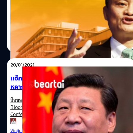
Photo by REUTERS/Aly Song
ในปี 1995 ผู้ประกอบการธุรกิจผู้เต็มไปด้วยไฟแห่งความ
ทะเยอทะยานชื่อ แจ็ก หม่า (Jack Ma) ได้เดินทางมายัง
ประเทศสหรัฐอเมริกา เขามีความฝันอันยิ่งใหญ่ที่จะเกี่ยวกับ
อินเทอร์เน็ต ตอนนั้นเขาพยายามหาข้อมูลเกี่ยวกับประเทศจีน
ซึ่งเป็นบ้านเกิดของเขาแต่กลับแทบไม่เจออะไรเลย นั่นย่ิงทำให้
โสภณ ศุภมั่งมี
| 1657 days ago
ความสนใจของเขาเกี่ยวกับอินเทอร์เน็ตมีมากขึ้นไปอีก เขากับ
Read More
เพื่อน ๆ เลยตัดสินใจสร้างเว็บไซต์แรกที่เกี่ยวกับประเทศจีนขึ้น
มาชื่อว่า chinapages.com โดยภายในบ่ายวันเดียวกันนั้นก็มี
นักลงทุนชาวจีนติดต่อมาเกี่ยวกับโปรเจกต์ที่เขาทำอยู่ ภายใน
20/01/2021
เวลา 3 ปีพวกเขาสร้างรายได้ประมาณ 800,000 เหรียญ (หรือ
ประมาณ 27 ล้านบาท) ต่อจากนั้นบริษัทของเขาก็ทำงานกับ
แจ็ก หม่า กลับมาทาง VDO ในรอบ 3 เดือน!
บริษัทสัญชาติจีนเป็นส่วนใหญ่ แต่ตัวบริษัทยังตั้งอยู่ที่อเมริกา
หลายฝ่ายคาดอัดเทปไว้นานแล้ว
เขาทำเงินได้มากมายแต่พอปี 1999 เขาตัดสินใจทำบางอย่างที่
ใหญ่ขึ้นอีกนั่นก็คือการสร้างร้านค้าออนไลน์แบบ B2B ของ
สื่อของรัฐบาลจีน Global Times และสื่อต่างประเทศ
เอเชียที่ประเทศจีน เพราะช่วงเวลานั้นโรงงานทั้งหลายใน
Bloomberg รายงานว่าแจ็ก หม่าได้ปรากฏตัวใน Video
ประเทศจีนกำลังได้รับความสนใจจากทั่วทุกแห่งของโลก เขา
Conference เพื่อพูดคุยกับเหล่าคุณครูกว่าร้อยคนในหมู่บ้าน
เห็นโอกาสว่าอินเทอร์เน็ตจะสามารถเป็นตัวกลางเชื่อมระหว่าง
ชนบททั่วประเทศจีน โดยเขากล่าวว่า “เราจะพบกันอีกครั้งเมื่อ
สองฝั่งได้อย่างแน่นอน และนั่นก็เป็นต้นกำเนิดของเว็บไซต์
โควิด-19 คลี่คลาย” ปกติแล้วมูลนิธิของแจ็ก หม่าจะจัดงาน
Vinijphat Kanyapong
| 2027 days ago