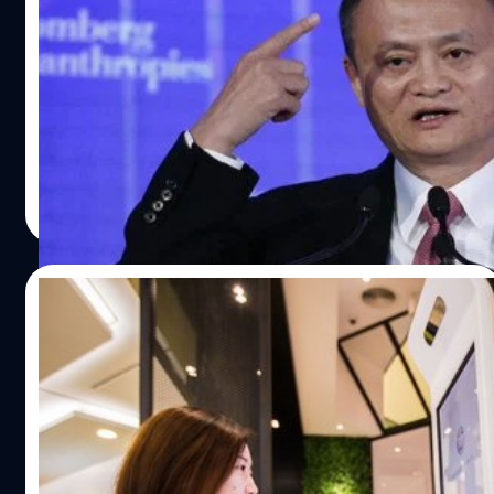
เหตุให้บัณฑิตจบออกมาเตะฝุ่นเพียบ
เมื่อพูดถึงระบบการศึกษานั้นก็มีการถกเถียงกันอย่างมากกับเท
รนด์ที่เปลี่ยนไปโดยเฉพาะกับเด็กตั้งแต่เจนวายเป็นต้นมา
ประกอบกับการเติบโตขึ้นอย่างเรวเร็วของเทคโนโลยีปัญญา
ประดิษฐ์ (AI) ที่มีศักยภาพสูงขึ้นเรื่อย ๆ จนเริ่มเข้ามาทดแทน
แรงงานมนุษย์ในหลาย ๆ ส่วนได้แล้ว และเมื่อแจ็ค หม่า นัก
ณัฐพันธ์ ส่งวิรุฬห์
| 3113 days ago
ธุรกิจคนดังเจ้าของ Alibaba พิจารณาระบบการศึกษาในโลก
Read More
ปัจจุบันแล้ว อดเป็นห่วงไม่ได้ว่าจะเป็นสาเหตุสำคัญที่ทำให้
บัณฑิตจบออกมาแล้วต้องหันมาประกอบอาชีพวิจัยฝุ่นเป็น
หลัก 'ตลอด 200 ปีหลังมานี้ อุตสาหกรรมเป็นสิ่งที่สร้างอาชีพ
02/09/2017
แต่ทุกวันนี้มันมี AI มีหุ่นยนต์เข้ามาแล้ว นั่นทำให้อุตสาหกรรม
จะไม่ใช่แหล่งสร้างอาชีพอีกต่อไป' แจ็ค หม่า กล่าวปราศรัย
สังคมไร้เงินสด! KFC จีนจ่ายเงินสั่งอาหารด้วย
ระหว่างงาน Bloomberg Global Business Forum ที่นิวยอร์ก
ระบบจดจำใบหน้าแล้ว
โดยชี้ให้เห็นว่าในยุคนี้ทุกอย่างกลับกันหมดแล้ว เมื่อธุรกิจเจ้า
เล็ก ๆ สามารถใช้อินเทอร์เน็ตหรือโซเชียลเน็ตเวิร์กมาสร้างการ
Alibaba เจ้าพ่ออีคอมเมิร์ซจีนเริ่มทดสอบเทคโนโลยีจดจำ
เติบโตได้ในสเกลของบริษัทใหญ่ 'คือรูปแบบการเรียนการสอน
ใบหน้า (facial recognition) มาใช้ในเชิงธุรกิจแล้วกับ KFC
ทุกวันนี้ มันทำให้เด็ก ๆ จะไม่มีงานทำในอีก 30 ปีข้างหน้า
สาขาเมืองหางโจว เพียงลูกค้ากดสั่งเมนูที่บริเวณทางเข้า จาก
เพราะงานรูทีนประเภทที่ใช้เครื่องจักรเข้ามาแทนนั้นยังไงก็มี