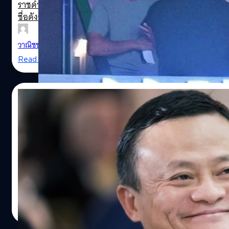
ราชดำเนิน ถ่ายรูปคู่ บัวขาว บัญชาเมฆ พร้อมกินอาหารที่ร้าน
ชื่อดังระดับมิชลินของไทยอย่าง “เจ๊ไฝ”
วาณิชชา สายเสมา
| 1310 days ago
Read More
30/11/2022
Jack Ma ผู้ก่อตั้ง Alibaba ยังไม่ได้กลับจีน :
อาศัยอยู่ที่โตเกียวมาครึ่งปีแล้ว
PHOTO: MUAYCH7/FACEBOOK
แจ็ค หม่า ผู้ร่วมก่อตั้ง Alibaba Group Holding Ltd. ได้อาศัย
อยู่ที่ในกรุงโตเกียว ประเทศญี่ปุ่น มาเกือบ 6 เดือนแล้ว
ปรีดี ฤกษ์วลีกุล
| 1348 days ago
Read More