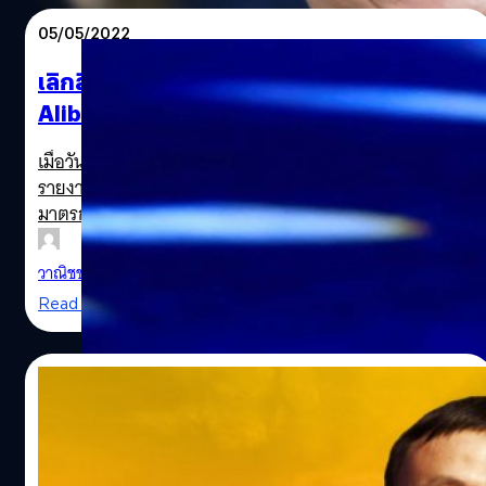
05/05/2022
เลิกลือ! จีนยืนยัน Jack Ma ไม่ได้ถูกจับ หลังหุ้น
Alibaba ร่วงกว่า 800,000 ล้านบาท
เมื่อวันที่ 25 เมษายน 2565 สถานีโทรทัศน์ CCTV ของจีน
รายงานว่าหน่วยงานความมั่นคงของมณฑลหางโจได้ใช้
มาตรการบังคับคดีอาญากับชายคนหนึ่งที่มีนามสกุลว่า “หม่า”
(Ma) เนื่องจากสงสัยว่าชายผู้นี้ “สมรู้ร่วมคิด” กับกองกำลังต่อ
ต้านจีน อันเป็นภัยต่อความมั่นคงของชาติ
วาณิชชา สายเสมา
| 1557 days ago
Read More
25/01/2022
บทเรียนชีวิต Jack Ma ‘สมัครงาน 30 ครั้งแต่
ถูกปฏิเสธ’ ก่อนเป็นบุคคลที่รวยที่สุดในจีน