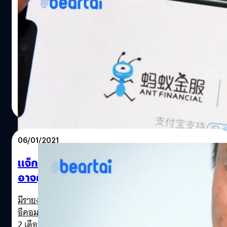
รัฐบาลจีนอาจเข้าควบคุม Alibaba และ Ant
และทำให้สินค้าบนแพลตฟอร์มมีราคาถูก นอกจากนั้น ก็ยัง
Group ของ แจ็ก หม่า
ทำการ “Gamified” หรือก็คือพัฒนาให้แพลตฟอร์ม e-
Commerce มีความเป็นเกม ทั้งการเล่นเกมชิงรางวัลพิเศษ
Pinduoduo
รัฐบาลจีนเร่งดำเนินการตรวจสอบ Alibaba และ Ant Group
คูปองส่วนลดของแต่ละร้านค้า ซึ่งตอนนี้ทั้ง Lazada และ
ซึ่งอาจเป็นส่วนหนึ่งของแผนรวม Alibaba และ Ant Group เช้า
Shopee ก็กำลังพัฒนา Gamified อยู่เช่นกัน…
เป็นของจีน
ปรีดี ฤกษ์วลีกุล
| 2034 days ago
Read More
06/01/2021
แจ็ก หม่า หายไปไหน 2 เดือน? เปิดเหตุผลที่เขา
อาจถูกทางการจีนเล่นงานหนัก
มีรายงานข่าวว่า แจ็ก หม่า มหาเศรษฐีชาวจีนผู้ก่อตั้งบริษัท
อีคอมเมิร์ซ Alibaba ไม่ได้ปรากฏตัวต่อสาธารณะมานานกว่า
2 เดือนแล้ว หลังจากที่เขากล่าวคำท้าทายระเบียบการเงินของ