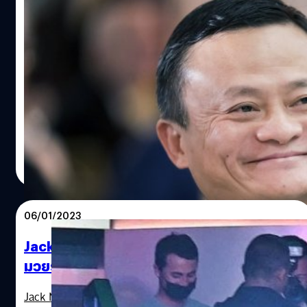
Jack Ma สละอำนาจในการควบคุม Ant Group
หลังบริษัทปรับโครงสร้างครั้งใหญ่
Jack Ma ผู้ก่อตั้ง Ant Group จะไม่ได้ควบคุมยักษ์ใหญ่ด้าน
ฟินเทคของจีนเจ้านี้อีกต่อไป หลังผู้ถือหุ้นของบริษัทตกลงที่จะ
ดำเนินการปรับเปลี่ยนโครงสร้างหลายอย่าง
วาณิชชา สายเสมา
| 1310 days ago
Read More
06/01/2023
Jack Ma โผล่เมืองไทย! กินอาหารร้านเจ๊ไฝ – ดู
มวยราชดำเนิน
Jack Ma เดินทางเยือนประเทศไทย ดูมวยที่สนามมวย