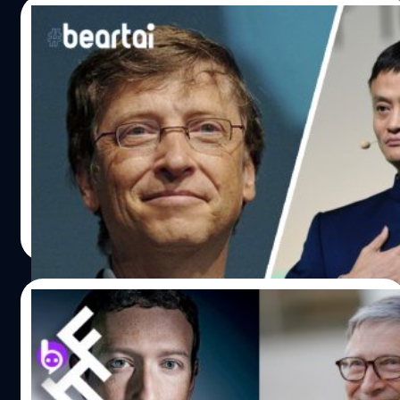
ทุกแห่งบนโลกนี้ ต้องระงับการออกหุ้น IPO ที่ใหญ่ที่สุดในโลก
ชั่วโมงเดียว หม่าดำรงตำแหน่งในบอร์ดบริหารของ SoftBank
30/01/2020
ต่อมา Alibaba ก็ถูกสอบสวนในประเด็นเรื่องการผูกขาดการ
Group ยาวนานถึง 13 ปีเต็ม โดยบริษัทฯ ไม่ได้เปิดเผยเหตุผล
แข่งขันทางธุรกิจด้วย โดยมีการออกมาแฉจากฝั่งพ่อค้าแม่ค้า
การลาออกของมหาเศรษฐีจีนในครั้งนี้แต่อย่างใด เมื่อเดือน
น้ำใจหลั่งไหลสู่อู่ฮั่น แจ็ก หม่า, บิล เกตต์ และ
ที่อยู่ในแพลตฟอร์มของ Alibaba ว่ามีการบังคับให้พ่อค้า
กันยายนปี 2019 หม่าได้เกษียณจากตำแหน่งประธานบริหาร
แอปเปิล นำทีมมหาเศรษฐีทั่วโลกบริจาคเงิน
แม่ค้าเซ็นสัญญาที่จะเลือกลงสินค้าแค่เฉพาะของ Alibaba…
ของ Alibaba ไปก่อนหน้าแล้ว มาซาโยชิ ซัน CEO ของ
ช่วยเหลือวิกฤตการณ์ไวรัสโคโรนา
SoftBank ได้ตัดสินใจลงทุนในบริษัท Alibaba ของแจ็ค หม่า
Jack Ma SoftBank Group
เป็นเรื่องที่น่ายินดีอย่างยิ่งท่ามกลางวิกฤตการณ์ระดับโลกเช่น
มาก่อน เงินลงทุนราว 20 ล้านเหรียญสหรัฐในวันนั้นกลายเป็น
นี้ เมื่อเหล่ามหาเศรษฐีทั่วโลกในทุกวงการต่างไม่นิ่งนอนใจ แต่
มูลค่าหุ้นที่พุ่งสูงถึง 100,000 ล้านเหรียญสหรัฐในวันนี้ และ
ช่วยกันบริจาคเงินจำนวนมหาศาลเพื่อช่วยคลี่คลาย
ทำให้ SoftBank ได้ถือครองหุ้นที่มีมูลค่าสูงที่สุดของประเทศ
สถานการณ์ที่ยังไม่สามารถควบคุมได้ในขณะนี้ ขณะที่เขียนอยู่
ญี่ปุ่นในปัจจุบัน บริษัทนี้ได้เปลี่ยนตัวเองจากบริษัท
นี้ยอดผู้ติดเชื้อทะลุ 7,200 รายแล้ว เสียชีวิตแล้ว 170 ราย เริ่ม
สุชยา เกษจำรัส
| 2383 days ago
โทรคมนาคมในอดีต กลายเป็นบริษัทที่ลงทุนในบริษัท
จากบิล เกตต์ ในนาม มูลนิธิบิลและเมลินดา เกตส์ ประเดิม
Read More
เทคโนโลยีแทนในปัจจุบัน นอกจากนี้บริษัทฯ ยังได้ประกาศ
บริจาคก่อนเลย 10 ล้านเหรียญ (310 ล้านบาท) เพื่อช่วยเหลือ
แต่งตั้งคณะกรรมการขึ้นดำรงตำแหน่งในบอร์ดบริหารของ
ผู้เดือดร้อนทั้งในจีนและแอฟริกา และเพิ่มเติมอีก 5 ล้าน
บริษัทอีก…
เหรียญ เพื่อสนับสนุนทุกหน่วยงานทางการแพทย์ที่กำลัง
14/10/2019
คิดค้นวัคซีนแก้ไขไวรัสโคโรนา ต่อด้วย แจ็ก หม่า บริจาคใน
นาม มูลนิธิแจ็กหม่า เป็นเงินจำนวนมหาศาลถึง 14 ล้านเหรียญ
คนที่คิดอะไรเจ๋ง ๆได้เค้าฟังอะไรกันนะ !!! ส่อง
(449 ล้านบาท) เพื่อสนับสนุนหน่วยงานทางการแพทย์ในจีนให้
เพลย์ลิสต์จาก 10 นักคิดผู้เปลี่ยนโลก
เร่งคิดค้นวัคซีนรักษาไวรัสโคโรนาได้โดยเร็ววัน ยังไม่พอแค่นั้น
มูลนิธิแจ็กหม่ายังควักกระเป๋าอีก 144 ล้านเหรียญ (4,489 ล้าน