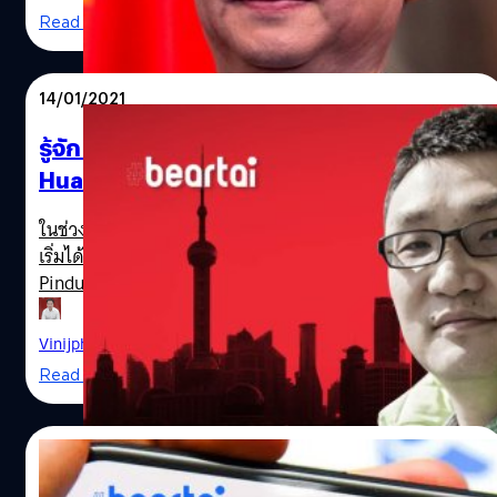
Alibaba ตอนนี้เราทุกคนรู้จักเว็บไซต์แห่งนี้เป็นอย่างดี มันเป็น
The Jack Ma Rural Teachers Award Ceremony ตั้งแต่ปี
Read More
แพลตฟอร์มออนไลน์ที่เราสามารถเข้าไปค้นหาสินค้าที่ในราคา
2015 มาตลอด การปรากฏตัวครั้งนี้ของเขา ทำให้หุ้น Alibaba
ส่งจากโรงงานได้ ในปี 2000 เขาได้รับเงินทุน 25 ล้านเหรียญ
พุ่งขึ้นแล้วอย่างน้อย 3% อย่างไรก็ตาม การกลับมาในครั้งนี้เขา
และในปี 2005 บริษัท Yahoo ก็ลงทุนเพิ่มไปอีก 1 พันล้าน
มาในรูปแบบของวิดีโอสั้น 36 วินาที ที่ถูกโพสต์โดยบัญชี
14/01/2021
เหรียญ 10 ปีต่อมา Alibaba กลายเป็นหนึ่งในบริษัทเทคโนโลยี
Qingqing Chen บนทวิตเตอร์ ซึ่งหลายคนก็ตั้งตั้งข้อสงสัยว่า
ที่มีมูลค่าสูงที่สุดในโลก ระดมทุนเพิ่มจากการเข้าตลาดหุ้นที่
อาจเป็นวิดีโอที่ทาง แจ็ก หม่า ได้ถ่ายไว้นานแล้ว และไม่ได้
รู้จัก e-Commerce “Pinduoduo” ของ Colin
นิวยอร์กอีก 25,000…
เป็นการยืนยันว่า ปัจจุบันเขาปลอดภัยอยู่สุขสบายดีจริงหรือไม่
Huang ที่อาจแซง Alibaba เร็ว ๆ นี้
ก่อนหน้านี้ มหาเศรษฐีชาวจีน วัย 56 ปี เจ้าของธุรกิจ
อีคอมเมิร์ซ Alibaba และ Ant Group…
Jack Ma
ในช่วงไม่กี่ปีมานี้ ชื่อของนักธุรกิจชาวจีนอย่าง Colin Huang
เริ่มได้รับความสนใจมากขึ้น เขาก่อตั้งบริษัท e-Commerce ชื่อ
Pinduoduo (อ่านว่า พินตัวตัว) ขึ้นมาได้เพียง 5 ปี และประสบ
ความสำเร็จอย่างก้าวกระโดดด้วยการทำให้มูลค่าของบริษัท
เพิ่มขึ้นถึง 3 เท่าภายในปีเดียว (คิดเป็นเงินไทยราว 6.6 ล้าน
Vinijphat Kanyapong
| 2033 days ago
ล้านบาท) จนปัจจุบันเขาถือครองสินทรัพย์รวมคิดเป็นเงินไทย
Read More
ราว 2 ล้านล้านบาทมากกว่า Jack Ma เจ้าพ่อ Alibaba ไปแล้ว
เรียบร้อย Colin Huang นำคอนเซปต์ของ “Group Buying”
หรือรวมกันซื้อ โดยให้ผู้ใช้งานในชุมชนหรือเพื่อน ๆ รวมกันซื้อ
13/01/2021
ของผ่านแพลตฟอร์ม และส่งคำสั่งตรงไปยังร้านค้าหรือผู้ผลิต
สินค้า Pinduoduo จึงเปรียบเสมือนศูนย์รวมของร้านขายส่ง