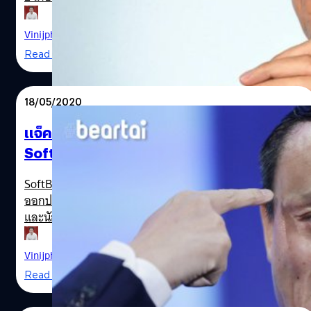
ธนาคารจีนว่าล้าสมัยจนเป็นเหตุทำให้รัฐบาลจีนเรียกพบด่วน
และสั่งให้ยุติการเปิดขายหุ้น IPO ครั้งใหญ่ที่สุดของโลกของ
Vinijphat Kanyapong
| 2041 days ago
Ant Group บริษัทฟินเทคในเครือ Alibaba เมื่อกลางเดือน
Read More
ตุลาคมที่ผ่านมา โดยสื่อต่างประเทศจับสังเกตจากการไม่ได้
ไปปรากฏตัวในรายการโทรทัศน์ของเขาเองที่ชื่อ Africa’s
Business Heroes ซึ่งเป็นรายการที่เปิดโอกาสให้นักธุรกิจชาว
18/05/2020
แอฟริกันรุ่นใหม่เข้ามาแข่งขันชิงเงินรางวัลกว่า 1.5 ล้านเหรียญ
สหรัฐเพื่อนำไปลงทุนธุรกิจที่ปกติแล้วในรายการตอนสุดท้าย
แจ็ค หม่าสละเรือ ลาออกจากบอร์ดบริหาร
แจ็ก หม่าจะเขาร่วมรายการในฐานะผู้ตัดสิน แต่รอบนี้กลับไม่มี
SoftBank Group บริษัทเทคอันดับหนึ่งของ
ใครเห็นเขา โฆษกของ Alibaba ได้กล่าวว่าทางแจ็ก หม่าไม่
ญี่ปุ่น หลังจากนั่งบริหารมา 13 ปี
สามารถเข้าร่วมรายการได้ เนื่องจากไม่ว่าง หากไล่ไทม์ไลน์
Jack Ma
SoftBank Group บริษัทเทคโนโลยียักษ์ใหญ่สัญชาติญี่ปุ่นได้
ที่มาที่ไปก่อนการหายตัวไปของเขา เริ่มตั้งแต่ช่วงกลางเดือน
ออกประกาศในวันที่ 18 พฤษภาคม (วันนี้) เพื่อแจ้งให้ผู้ถือหุ้น
ตุลาคม แจ็กได้ออกมาแสดงความความเห็นวิจารณ์กฎเกณฑ์
และนักลงทุนทราบว่า "แจ็ค หม่า" ผู้ร่วมก่อตั้งแพลตฟอร์ม
การควบคุมระบบการเงินแบบเดิมของรัฐบาลจีนว่า ล้าสมัยและ
อีคอมเมิร์ซชื่อดังอย่าง Alibaba ได้ประกาศลาออกจาก
ไม่เหมาะสมกับการสร้างนวัตกรรมใหม่ ถ้าทางธนาคารไม่ยอม
ตำแหน่งบอร์ดบริหารของบริษัทเป็นที่เรียบร้อยแล้ว โดยจะมี
Vinijphat Kanyapong
| 2273 days ago
ปรับปรุง เขาก็จะใช้นวัตกรรมใหม่มาแก้ปัญหาระบบการเงินเอง
ผลอย่างเป็นทางการตั้งแต่วันที่ 25 พฤษภาคม เป็นต้นไป โดย
Read More
ต่อมาไม่ถึงสัปดาห์ ทางการจีนได้สั่งให้ Ant Group (บริษัทลูก
การประกาศข่าวนี้จาก SoftBank มีขึ้นก่อนที่จะมีการรายงาน
ของ Alibaba) ที่เป็นบริษัท ฟินเทคของจีนที่ใหญ่กว่าธนาคาร
ผลประกอบการประจำปีงบประมาณการเงิน 2020 เพียงแค่