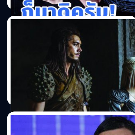
Read More
Sinatra, Andrea Bocelli, “Weird Al” Yankovic มาเริ่มกันที่
โนยี AI (ปัญญาประดิษฐ์) เรียกได้ว่าดุเด็ดเผ็ดมันเลยทีเดียว
นักธุรกิจและนักประดิษฐ์หนุ่มไฟแรง ผู้ก่อตั้งและผู้บริหารขอ
สำหรับคู่นี้! #แบไต๋จึงขอสรุปการดีเบต 40 กว่านาที เป็นความ
งบริษัทสเปซเอ็กซ์ เทสลามอเตอร์ส ผู้จุดประกายความคิด
เห็นเด็ด ๆ ของสองคนนี้ให้ฟังกัน: อิลอน มัสก์ เชื่อว่ามนุษย์
16/07/2018
ระบบขนส่งความเร็วสูงที่เรียกว่า ไฮเปอร์ลูป และผู้สนับสนุนคน
ต้องรีบปรับตัวก่อนที่จะโดน AI เข้ามาแทนที่ AI จะฉลาดขึ้น
สำคัญในภารกิจกู้ชีวิตของหมูป่าทั้ง 13 ที่ติดอยู่ในถ้ำหลวง
และค่อย ๆแซงหน้ามนุษย์ ปัจจุบันสมองของ AI สามารถชนะ
Asura หนังจีนทุนสร้าง 100 ล้านเหรียญ “ถูก
ในปี…
มนุษย์ได้ในบางอย่าง เช่น หมากรุก คนที่จบด้านวิศวกรรม
ถอดออกจากโรงหนัง” หลังเปิดตัวเพียง 7 ล้าน
คอมพิวเตอร์ หรือ ฟิสิกส์ จะมีแต้มต่อ เพราะเป็นคนคุมการ
เหรียญ
ทำงานของ AI อีกที ส่วนคนอาชีพอื่น…
Asura ภาพยนตร์แฟนตาซีที่ผู้สร้างได้โปรโมทว่าใช้ทุนสร้างถึง
100 ล้านเหรียญสหรัฐฯ สูงสุดในประวัติศาสตร์ประเทศจีน แต่
กลับไม่ได้รับความนิยมเท่าไรนัก
ปรีดี ฤกษ์วลีกุล
| 2945 days ago
Read More
30/01/2018
แจ็ค หม่า โจมตีหลักสูตรการเรียนทุกวันนี้เป็น