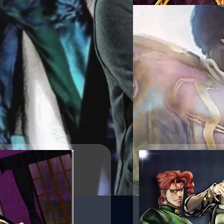
14/08/2017
ชมคลิปฉากต่อสู้ด้วย 
มาดู โจสุเกะ VS โจทาโร่ จาก
วงศกร ปฐมชัยวัฒน์
| 3279 da
Read More
21/06/2015
โอร่า โอร่า โจโจ้ ล่
รูโตะ
ภาคใหม่มาแล้วบน PS4 PS3