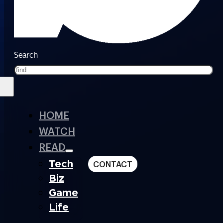
Search
HOME
WATCH
READ
Tech
CONTACT
Biz
Game
Life