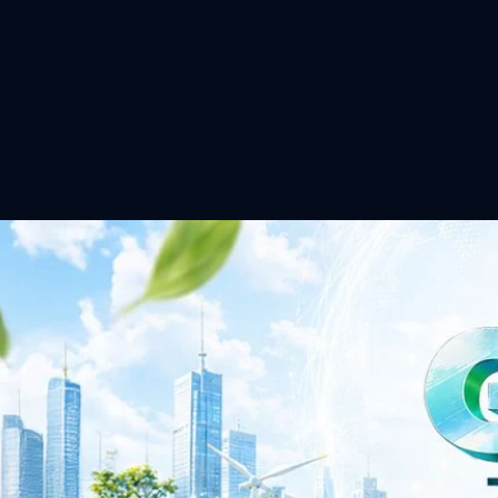
าว TODAY เปิดเวทีใหญ่ SUSTAIN CITY: THE GREEN
รับตัวสู่เศรษฐกิจสีเขียวอย่างยั่งยืน
ำนักข่าว TODAY จัดงาน SUSTAIN CITY: THE GREEN TRANSITION เวทีแลก
ี่ยนผ่านสู่เศรษฐกิจและสังคมสีเขียว พร้อมนำเสนอแนวทางที่สามารถนำไป
ภาครัฐ ภาคธุรกิจ และผู้เชี่ยวชาญในหลากหลายสาขา ผ่านประเด็นสำคัญว่า
เพื่อเดินหน้าสู่ความยั่งยืนและบรรลุเป้าหมาย Net Zero อย่างเป็นรูปธรรม
จ การเงิน และพลังงาน Green Transitioning: Shifting Systemพลิกโครงสร้าง
ours ago
ะเชื่อมโยงนโยบายกับเทคโนโลยี เพื่อขับเคลื่อนประเทศไทยสู่เศรษฐกิจสีเขียว
วงศ์สวัสดิ์รองนายกรัฐมนตรีและรัฐมนตรีว่าการกระทรวงการอุดมศึกษา