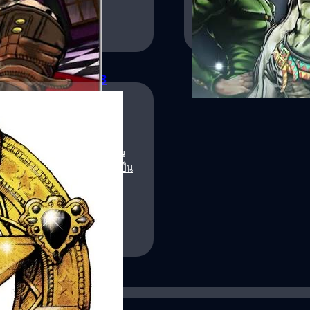
วงศกร ปฐมชัยวัฒน์
| 4064 
Read More
รรษ บน PS4 และ PS3
f Heaven ภาคใหม่บน PS4 PS3
ยสารเกมอันดับ 1 ของญี่ปุ่น ใน
Star Battle ได้คะแนนเต็ม 40 เป็น