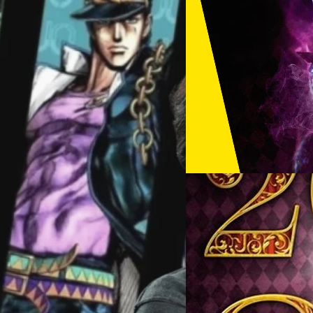
12/09/2017
รวมชื่อหนังเวอร์ชั่นไทย 
กระแสดราม่าล่าสุดกับ การตั้งชื
ทำเอาแฟน ๆ หัวร้อนไปฉะในแฟน
มาแถลงขอโทษต่อพฤติกรรมของแ
าล ‘JoJo’s Bizarre
แต่เชื่อว่าเรื่องชื่อไทยของหนั
ท่าขึ้นมาทันใด ให้แฟน ๆ คลายห
ธนพล น้อยชูชื่น
| 3250 days 
แอ๊บแมน ซอมบี้ลูกคนเหล็ก จอม
 ล่าข้ามศตวรรษ’ เป็นที่รู้จักกัน ใน
น่ากงน่ากลัวมันละ ดิบก็ผีสุ
Read More
ออกแบบความสามารถตัวละครที่
ไม่พอสำหรับพี่ ฝ่ามือพิฆาตหม้อห
กัน พร้อมกันนั้นในแต่ละภาคก็ยัง
แพงน้ำตา พยัคฆ์หักเขี้ยวแผนก๋
09/09/2017
จึงเหมือนเป็นผลงานชิ้นโบว์แดงที่ผู้
ซามูไรจิ้มจุ่ม นักบวชฆ่าไม่ต้อง
หญิงผมทองฟัดหัวใจโลกตะลึง ฉ
โจโจ้ ล่าข้ามศตวรรษ
Jojo Diamond Is Unbreakabl
วงศกร ปฐมชัยวัฒน์
| 3254 da
Read More