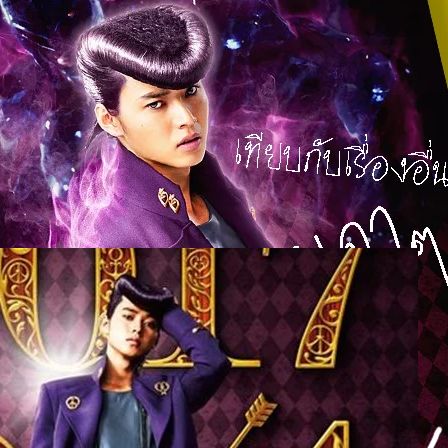
ที่ทำให้ “โจโจ้ โจ๋ซ่าส์” ดูดีขึ้นมาเลย
่อไทยของหนังจากมังงะชื่อดังอย่าง Jojo ว่า โจโจ้ โจ๋ซ่าส์ ล่าข้ามศตวรรษ ที่
เพจค่ายหนัง จนลามไปเว็บบอร์ดต่าง ๆ กันทีเดียว แม้ล่าสุดทางค่ายจะออก
อดมินเพจที่ตอบไม่ค่อยดีไปแล้ว จนดูเหมือนเรื่องจะคลี่คลายลงพอสมควร
งก็ยังคงคาใจอยู่แน่นอน เราเลยขอรวมชื่อหนังฉบับไทยที่จะทำให้ โจ๋ซ่าส์ฯ ดูเข้า
ัวร้อนกัน ดาราดังฉายาน่าจดจำ แต่ไม่ต้องเอามาใส่ทุกเรื่องก็ได้ม้างงง ยิปมัน
ago
โจรสโนว์ไวท์กับราชินีบานฉ่ำ ยัยตัวร้ายกับโต๊ะผี หนังสยองไม่ต้องเหลือความ
กก็ผี รักแร้ดูดเลือด วิญญาณยังตามติด สยามตายหมอนวด หนังตลกน่าจะยังตลก
ุงข้าว หนีเร็ว แต่ติดหัวเตียง โถ แค่มาเยี่ยม ผู้ชายขายน้ำ สตรีที่โลกแกล้งให้
วยเตี๋ยวเหนือเมฆ หนังบู๊โหดระห่ำ ต้องลดความรุ่มร้อนลงนี้ดดด ศึกหม้อไฟ
บวช เมืองหน้าขน ใครจะโกนให้มันเกลี้ยง ปรสิตเพื่อนรัก นักฆ่าตาชั้นเดียว ผู้
ะ! ระห้ำเมือง ก็อ่านเอาฮา ๆ…
 ฉบับภาพยนตร์คนแสดง กำหนดฉายในไทย ตุลาคม นี้
e กำหนดฉายในไทยแล้ว !!
ys ago