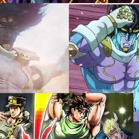
“สแตนด์” จากภาพยนตร์ โจโจ้ ล่าข้ามศตวรรษ !!
ภาพยนตร์ Jojo Diamond Is Unbreakable
ys ago
าข้ามศตวรรษ จะมาเป็นเกมต่อสู้ 3D บน PS4 โดยผู้สร้าง นา