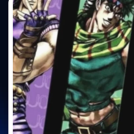
02/02/2023
พีรพล สดทรัพย์
| 1281 days ago
Read More
เหตุใดอาจารย์ Hirohiko Araki ต้องการรีเซตจักรว
Adventure’ ?
JoJo's Bizarre Adventure หรือที่แฟน ๆ คุ้นเคยกันในชื่อไทยอย่าง ‘โจโจ้
ฐานะการ์ตูนแอ็กชันแฟนตาซีที่มีสไตล์งานศิลป์สุดจัดจ้าน และการ
สร้างสรรค์ ซึ่งคนอ่านก็มักจะเพลิดเพลินไปกับการเดินต่อสู้ชิงไหวพริบ
เป็นการเดินทาง ที่นำเรื่องราวของประวัติศาสตร์โลกมาผสมไปด้วย JoJo 
แต่งอย่างฮิโรฮิโกะ อารากิ (Hirohiko Araki) ภาคภูมิใจ