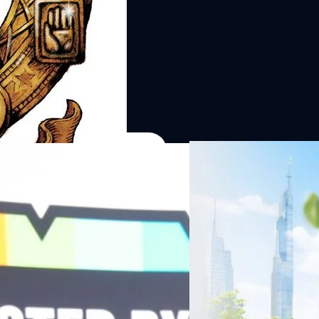
06/08/2026
ครบรอบ 6 ปี สำนักข่
TRANSITION ถกแนวทางป
เนื่องในโอกาสครบรอบ 6 ปี ส
เปลี่ยนมุมมองเกี่ยวกับการเปล
Green Energy สร้างฐาน
ประยุกต์ใช้ได้จริง จากผู้แทน
ine พร้อมจ่ายปันผล 0.10
ประเทศไทยควรปรับตัวอย่างไร ? 
ทั้งในมิติของภาครัฐ ภาคธุรกิ
รดำเนินงานแข็งแกร่ง กำไรสุทธิ
รัตนาภรณ์ ศรีนวลจันทร์
| 17 h
เศรษฐกิจ ปรับห่วงโซ่คุณค่า แล
ากช่วงเดียวกันของปีก่อน สูงกว่าการ
โดย ศาสตราจารย์ ดร. ยศชนัน 
Read More