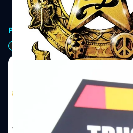
PR Partners
See All
06/08/2026
ทีมคอนเทนต์ BT
| 11 hours ago
Read More
SYNNEX โชว์กำไร Q2/69 โต 18% ลุย AI–Cloud–
Recurring Revenue เร่งเครื่อง New Growth Eng
บาท/หุ้น
บริษัท ซินเน็ค (ประเทศไทย) จำกัด (มหาชน) หรือ SYNNEX โชว์ผลกา
ไตรมาส 2 และงวด 6 เดือนแรกของปี 2569 เติบโต 17.8% และ 17.7% จ