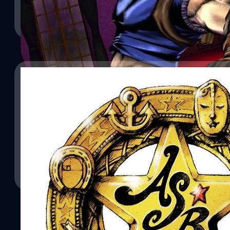
17/11/2015
เปิดตัว โจนาธาน โจสตาร์ ในเกมโจโจ้ ล่าข้ามศตว
22/08/2013
มาดูคลิปเปิดตัวละครใหม่ในเกม JoJo’s Bizarre Adventure: Eyes o
JoJo ภาคใหม่คว้าคะแนนเต็ม 40 จาก Famitsu
วงศกร ปฐมชัยวัฒน์
| 3916 days ago
ข่าวมาจากอินเนอร์ของ อ.ศุภเดชล้วนๆ ครับ เนื่องจาก Famitsu เป็นนิต
Read More
คอลัมน์รีวิวเกมประจำสัปดาห์นั้น เกม JoJo’s Bizarre Adventure: All 
เกมแรกในปี 2013
Tinnarat Kongruthaichai
| 4732 days ago
Read More