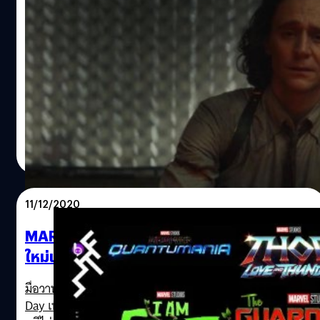
รวมความคิดเห็นจากแฟนทางทวิตเตอร์หลัง
ชม ‘Loki’ ตอนจบ
รวมความคิดเห็นจากแฟน ๆ ทางทวิตเตอร์หลังชม 'Loki' ตอน
จบที่เต็มไปด้วยคำถามและระเบิดลูกใหญ่ ใครอารมณ์ค้างอยู่
มาแชร์ความรู้สึกกันได้เลย
ภควรรณ สัตยกิจกุล
| 1850 days ago
Read More
11/12/2020
MARVEL 2021 (ตอนที่ 2): รวมทุกตัวอย่าง
ใหม่และทุกเรื่องต้องรู้ของ MCU จากงานใหญ่
Disney
มื่อวานนี้ (10 ธันวาคม) Disney ได้จัดงาน Disney Investor
Day เพื่อประกาศหาผู้ร่วมลงทุนทางธุรกิจประจำปี ซึ่งไฮไลต์ก็