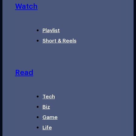
Watch
Playlist
Short & Reels
Read
Tech
Biz
Game
Life