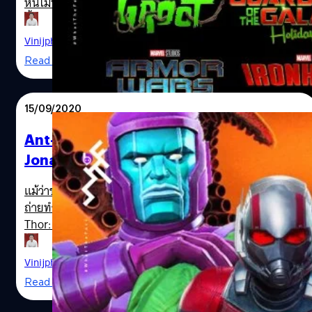
หนีไม่พ้นการประกาศโครงการหนังและซีรีส์ใหม่ ๆ ให้นักลงทุน
ทั้งหลายอยากจะมาร่วมสร้างด้วย ดาวเด่นหนีไม่พ้นแฟรนไชส์
Star Wars ที่การประกาศสร้างซีรีส์ออกมาอีก 10 เรื่อง สตรีม
Vinijphat Kanyapong
| 2065 days ago
มิง Disney+ การ์ตูนและแอนิเมชันต่าง ๆ ที่จะต่อยอดจาก
Read More
ฉบับหนังที่เคยมีทางสตรีมมิง Disney+ เช่นกัน และที่จะหยิบ
มาพูดถึงในบทความนี้ก็คือ รวมทุกข่าวใหม่ล่าสุดจากจักรวาล
หนังมาร์เวลที่อยากให้แฟน ๆ What the Fact ได้รู้
15/09/2020
Ant-Man 3 ประกาศนักแสดงวายร้ายคนใหม่
Jonathan Majors จาก Lovecraft Country
Marvel 2021
แม้ว่าช่วงนี้ Marvel Studios จะอยู่ในช่วงเริ่มต้นกลับมาเริ่ม
ถ่ายทำหนังและซีรีส์ที่ค้างอยู่หลาย ๆ เรื่องหลังโควิด-19 ทั้ง
Thor: Love and Thunder และ Shang-Chi and the Legend
of the Ten Rings ซึ่งยกกองกันไปถ่ายทำที่ประเทศ
ออสเตรเลีย ข่าวคราวการประกาศชื่อของนักแสดงใหม่ที่จะมา
Vinijphat Kanyapong
| 2152 days ago
ร่วมจักรวาลมาร์เวลก็ห่างหายไปสักพักใหญ่ Marvel Studios
Read More
นั้นขึ้นชื่อและเก่งเรื่องการเป็นแมวมองหานักแสดงที่กำลังดัง
จากแวดวงซีรีส์หรือหนังอินดี้มาแสดงหนังของพวกเขาอยู่