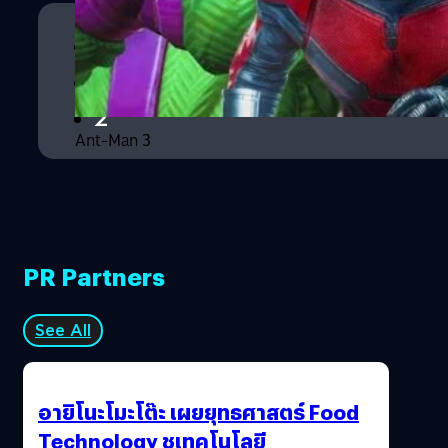
เสมอ และตอนนี้หนัง Ant-Man ก็ได้สมาชิกเพิ่มมาอีกหนึ่งคน
Jonathan Majors นักแสดงหนุ่มที่กำลังโด่งดังจากซีรีส์ไซไฟ
สยองขวัญ Lovecraft Country ที่เป็นการร่วมอำนวยการสร้าง
1
ของ J.J. Abrams และ Jordan Peel รวมถึงหนัง Da 5 Bloods
2
ทาง Netflix ของผู้กำกับ Spike Lee ตอนนี้เขาได้ถูกทาบทาม
ให้เตรียมมารับบทเป็นวายร้ายคนใหม่ในหนัง Ant-Man ภาค 3
Ant-Man 3
ซึ่งยังไม่มีชื่อทางการ ร่วมกับ Paul…
PR Partners
See All
อายิโนะโมะโต๊ะ เผยยุทธศาสตร์ Food
Technology ชูเทคโนโลยี