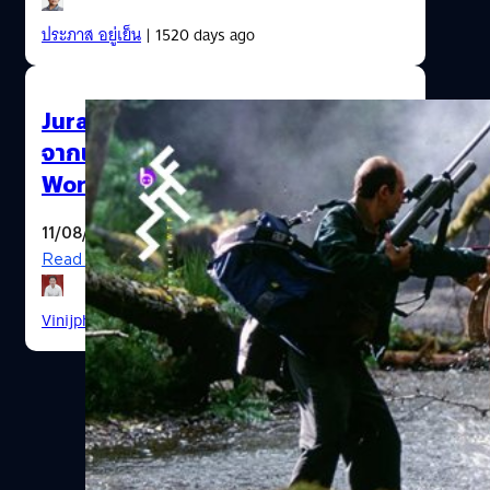
ประภาส อยู่เย็น
| 1520 days ago
Jurassic World 3 ปล่อยภาพ “ของ”
จากเกาะ Isla Sorna ในภาค The Lost
World: Jurassic Park
11/08/2020
Read More
Vinijphat Kanyapong
| 2188 days ago