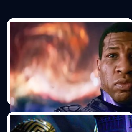
26/12/2023
ถ้ามาร์เวลเปลี่ยนตัวนักแสดงในบท Kang ก็จะ
ไม่มีการอธิบายในหนังว่าทำไมรูปร่างหน้าตาตัว
ละครถึงเปลี่ยนไป
นับตั้งแต่จบ 'Infinity Saga'เป็นต้นมา มาร์เวลก็เผชิญอุปสรรค
ต่าง ๆ นานามาโดยตลอด ทั้งเรื่องการเสียชีวิตของ แชดวิก โบ
สแมน (Chadwick Boseman) ทำให้มาร์เวล และผู้กำกับ ไรอัน
คูเกลอร์ (Ryan Coogler) ตั้งปรับเปลี่ยนโครงสร้างหนัง 'Black
Panther: Wakanda Forever' และผลกระทบที่มีต่อจักรวาล
สุชยา เกษจำรัส
| 955 days ago
ภาพยนตร์มาร์เวล แล้วมาร์เวลก็ยังประสบปัญหาโควิด-19
Read More
แพร่ระบาดเช่นเดียวกับสตูดิโออื่น ๆ ที่ส่งผลกระทบกับหนังใน
เฟสต่อไป
19/12/2023
Marvel ยังเดินหน้า ‘Avengers: The Kang