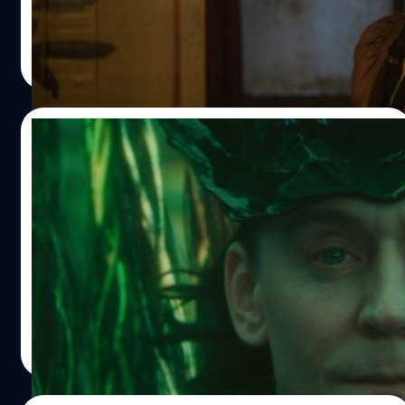
ประภาส อยู่เย็น
| 992 days ago
Read More
14/11/2023
“หรือถึงจุดสิ้นสุด ?” Tom Hiddleston แอบ
แง้มอนาคตของเขากับ MCU หลังซีรีส์ ‘Loki’
จบบริบูรณ์
ทอม ฮิดเดิลสตัน (Tom Hiddleston) แง้มถึงอนาคตและตัว
ละครของเขา หลังซีรีส์ 'Loki' จบบริบูรณ์ โลกิจะกลับมาใน
MCU อีกครั้งหรือไม่ ?
ประภาส อยู่เย็น
| 997 days ago
Read More