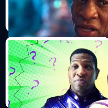
บอกเลิกการให้บริการ เนื่องจากปัญหาพฤติกรรมส่วนตัวของ
เขา
ปรีดี ฤกษ์วลีกุล
| 1206 days ago
Read More
12/02/2023
รู้จักกับ Kang the Conqueror วายร้ายราย
ใหม่แห่งจักรวาลภาพยนตร์มาร์เวล ที่ร้ายกาจ
กว่า Thanos
Ant-Man and the Wasp: Quantumania หนังที่ทำหน้าที่เปิด
ฉากจักรวาลภาพยนตร์มาร์เวลเฟส 5 และทำหน้าที่แนะนำตัว
Kang the Conqueror หรือ แคงผู้พิชิต ให้ผู้ชมได้รู้จักกันแบบ
เต็ม ๆ หลังจากที่เขาเคยออกมาชิมลางแล้วในซีรีส์ Loki ซึ่ง
ตอนนั้นเรารู้จักเขาในนาม 'He Who Remains'แคงผู้พิชิตจัด
สุชยา เกษจำรัส
| 1272 days ago
ได้ว่าเป็นวายร้ายตัวเอ้ที่เก่าแก่มากรายหนึ่งในตำนานมาร์เวล
Read More
เขาปรากฏตัวครั้งแรกใน Fantastic Four #19 วางแผงเมื่อปี