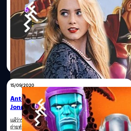
แคทเธอรีน นิวตัน รับบทซูเปอร์ฮีโรหน้าใหม่ใน
Ant-Man and the Wasp: Quantumania
เริ่มส่อแววชัดเจนว่ามาร์เวล เดินหน้าแผนการปั้นซูเปอร์ฮีโร
หน้าใหม่เข้าจักรวาล หลังรุ่นพี่ยุคบุกเบิกทยอยปลดเกษียณกัน
ไปจากหน้าจอ ข่าวล่าสุดนี้มาจากหัวเรือใหญ่ เควิน ไฟกี เอง
เลย เขาให้ข่าวว่ากำลังเดินหน้าโพรเจกต์ Ant-Man 3 ในชื่อ
ภาคอย่างเป็นทางการว่า Ant-Man and the Wasp:
สุชยา เกษจำรัส
| 2061 days ago
Quantumania
Read More
15/09/2020
Ant-Man 3 ประกาศนักแสดงวายร้ายคนใหม่
Jonathan Majors จาก Lovecraft Country
แม้ว่าช่วงนี้ Marvel Studios จะอยู่ในช่วงเริ่มต้นกลับมาเริ่ม
ถ่ายทำหนังและซีรีส์ที่ค้างอยู่หลาย ๆ เรื่องหลังโควิด-19 ทั้ง