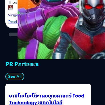
Thor: Love and Thunder และ Shang-Chi and the Legend
of the Ten Rings ซึ่งยกกองกันไปถ่ายทำที่ประเทศ
ออสเตรเลีย ข่าวคราวการประกาศชื่อของนักแสดงใหม่ที่จะมา
Vinijphat Kanyapong
| 2152 days ago
ร่วมจักรวาลมาร์เวลก็ห่างหายไปสักพักใหญ่ Marvel Studios
Read More
นั้นขึ้นชื่อและเก่งเรื่องการเป็นแมวมองหานักแสดงที่กำลังดัง
จากแวดวงซีรีส์หรือหนังอินดี้มาแสดงหนังของพวกเขาอยู่
เสมอ และตอนนี้หนัง Ant-Man ก็ได้สมาชิกเพิ่มมาอีกหนึ่งคน
Jonathan Majors นักแสดงหนุ่มที่กำลังโด่งดังจากซีรีส์ไซไฟ
สยองขวัญ Lovecraft Country ที่เป็นการร่วมอำนวยการสร้าง
ของ J.J. Abrams และ Jordan Peel รวมถึงหนัง Da 5 Bloods
ทาง Netflix ของผู้กำกับ Spike Lee ตอนนี้เขาได้ถูกทาบทาม
PR Partners
ให้เตรียมมารับบทเป็นวายร้ายคนใหม่ในหนัง Ant-Man ภาค 3
Ant-Man 3
ซึ่งยังไม่มีชื่อทางการ ร่วมกับ Paul…
See All
อายิโนะโมะโต๊ะ เผยยุทธศาสตร์ Food
Technology ชูเทคโนโลยี