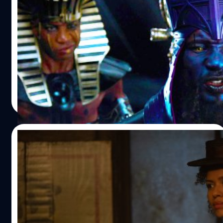
Dynasty’ เต็มที่ แม้ Jonathan Majors จะหลุด
จากโปรเจกต์ไปแล้ว
The Hollywood Reporter ได้รายงานว่า Marvel Studios มี
ความตั้งใจจะเดินหน้าโปรเจกต์ 'Avengers: The Kang
Dynasty' ต่อเนื่องไป
ปรีดี ฤกษ์วลีกุล
| 962 days ago
Read More
19/11/2023
[สปอยล์] ผู้กำกับเฉลย เกิดอะไรขึ้นกับ
Ravonna Renslayer ที่ The Void ในซีรีส์
‘Loki’ ซีซัน 2
ผู้กำกับเฉลยแล้ว เกิดอะไรขึ้นกับผู้พิพากษา Ravonna
Renslayer ที่ The Void ในซีรีส์ ‘Loki’ ซีซัน 2 ของ
Disney+Hotstar