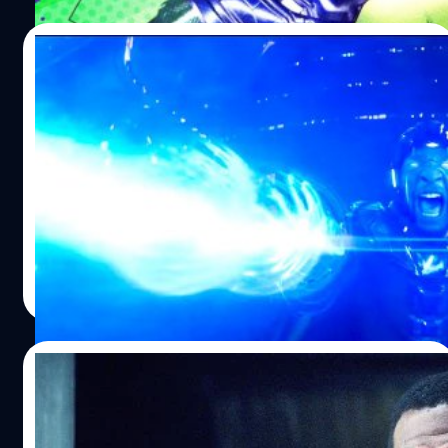
1963 นับถึงวันนี้ก็ 60 ปีมาแล้ว
16/01/2023
Kevin Feige เผยแผนร้ายที่แท้จริงของ Kang
ใน ‘Ant-Man and the Wasp:
Quantumania’
เควิน ไฟกี (Kevin Feige) ผู้บริหารระดับสูงของ Marvel
Studios ได้ให้สัมภาษณ์เกี่ยวกับแผนการร้ายที่แท้จริงของ
Kang
ปรีดี ฤกษ์วลีกุล
| 1299 days ago
Read More
25/10/2022
ตัวอย่างใหม่ ‘Ant-Man and the Wasp:
Quantumania’ : เผย Kang เดินหน้าแผนร้าย