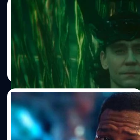
13/11/2023
[สปอยล์] เฉลยปมซีรีส์ ‘Loki’ ซีซัน 2 ตอน
สุดท้าย ทำไมโลกิต้องรวบเส้นเวลาเป็นต้นไม้อิก
ดราซิล ?
อธิบายสิ่งที่เกิดขึ้น จุดสังเกตในตอนสุดท้ายของซีรีส์ 'Loki' ซี
ซัน 2 ทำไมโลกิจึงต้องรวบเส้นเวลาเป็นต้นไม้อิกดราซิล ?
ประภาส อยู่เย็น
| 998 days ago
Read More
18/04/2023
ปัญหารุมเร้า! Jonathan Majors โดนเอเยนต์
จัดการนักแสดงและประชาสัมพันธ์ บอกเลิก
จอนาทัน เมเจอส์ นักแสดงหนุ่มวัย 33 ปี ได้ถูกบริษัทตัวแทน