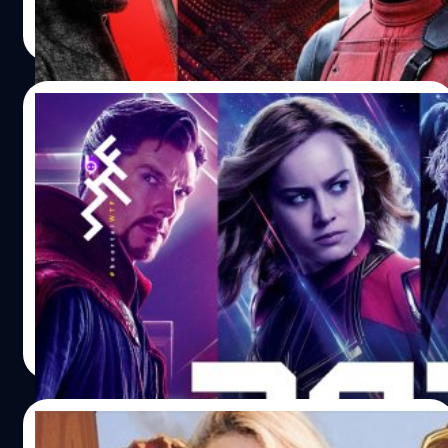
ผ่อนคลายสถานการณ์ให้โรงหนังกลับมาเปิดบริการแล้ว และ
สุชยา เกษจำรัส
| 1786 days ago
ในช่วงปลายปีนี้ก็จะมี Eternals ที่วางโปรแกรมไว้ว่าเป็น 5
Read More
พฤศจิกายน ปิดท้ายปีด้วย Spider-Man: No Way Home ใน
วันที่ 17 ธันวาคม เหตุผลหลัก ๆ ที่ปีนี้เราจะได้ดูหนังมาร์เวลถึง
4 เรื่องก็เพราะสถานการณ์โควิด-19 แพร่ระบาดที่ทำให้
30/12/2020
โปรแกรมฉายบางเรื่องเลื่อนจากปี 2020 มารวมกันในปีนี้ และ
น่าจะเป็นเหตุผลเดียวกันที่มาร์เวลจะปล่อยหนังถึง 5 เรื่องในปี
มาร์เวลจะมีหนังออกฉายในปี 2022 ถึง 5 เรื่อง
2023 ซึ่งนับเป็นจำนวนเรื่องที่มากสุดที่มาร์เวลเคยปล่อยฉาย
และ 1 ในนั้นยังไม่เปิดเผยว่าเรื่องอะไร
ภายในปีเดียวกัน
ปี 2020 เป็นปีแรกของจักรวาลหนังมาร์เวลที่ไม่มีหนังออกฉาย
เลยแม้แต่เรื่องเดียว แต่แผนการนับจากนี้ไป มาร์เวลน่าจะ
เหยียบคันเร่งเต็มที่ เราขอข้ามปี 2021 ไปก่อน เพราะข่าวที่เรา
จะหยิบมาเล่านี่คือแผนการของมาร์เวลในปี 2022 ที่มาร์เวล
แย้มมาว่าจะปล่อยหนังออกฉายถึง 5 เรื่อง นับว่ามากสุดใน
สุชยา เกษจำรัส
| 2046 days ago
ประวัติการณ์ที่มาร์เวลเคยปล่อยหนังมาแต่ละปี
Read More
15/12/2020