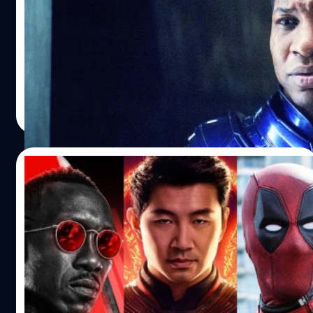
Marvel Studios ได้เปิดเผยตัวอย่างแรกของ 'Ant-Man and
the Wasp: Quantumania' ซึ่งเป็นภาพยนตร์เปิดหัวเฟสที่ 5
ของ MCU ในปี 2023
ปรีดี ฤกษ์วลีกุล
| 1382 days ago
Read More
15/09/2021
ปี 2023 มาร์เวลจะสร้างสถิติใหม่ด้วยการ
ปล่อยหนังถึง 5 เรื่อง
ตั้งแต่ปี 2017 เป็นต้นมา มาร์เวลปล่อยหนังออกฉายปีละ 3
เรื่อง จนกระทั่งปี 2021 นี้ล่ะ ที่มาร์เวลปล่อยหนังเพิ่มขึ้นมาเป็น
4 เรื่อง ตั้งแต่ต้นปีมาถึงขณะนี้ก็มี The Black Widow และ
Shang-Chi ออกฉายในสหรัฐฯ และอีกหลายประเทศที่เริ่ม