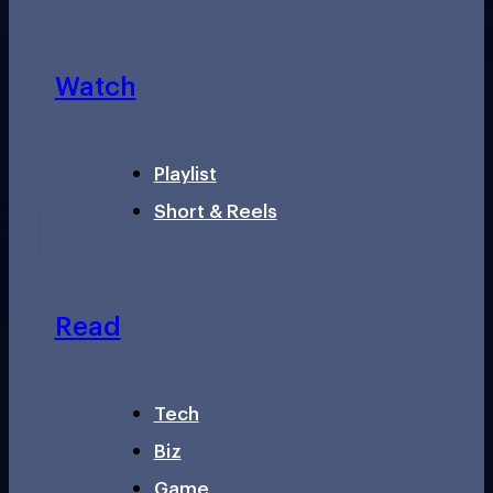
Watch
Playlist
Short & Reels
Read
Tech
Biz
Game