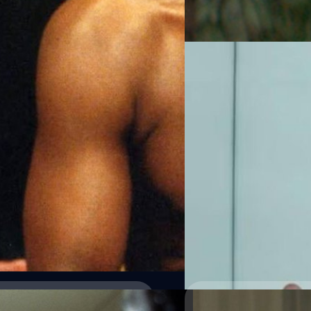
Read More
16/07/2023
อัยการชี้ การกระทำของ Kevin Spacey ไม
‘ข่มเหงทางเพศ’
เควิน สเปซีย์ (Kevin Spacey)
เมื่อวันศุกร์ที่ 14 กรกฎาคม ต
2001 - 2013 เหตุการณ์ดังกล่าว
ว่า เขาได้รับการแต่งตั้งเป็น
สุชยา เกษจำรัส
| 1117 days ag
Read More
AP