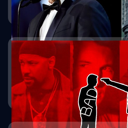
และบริษัทเสียหาย ผู้พิพากษา เมล เรด ริคาน่า (Mel Red Recana) ได้ย
อนุญาโตตุลาการ ที่เคยตัดสินไว้เมื่อเดือนพฤศจิกายนปีที่แล้ว นั่นทำให้
ปัญญา เสือสิงห์
| 1462 days ago
บริษัท MRC 29.5 ล้านเหรียญ และ ค่าทนายความ 1.4 ล้านเหรียญ รวมเป็
MRC ฟ้องร้องสเปซีย์ เกิดขึ้นจากที่ MRC ไล่สเปซีย์ออกจากบท ฟรานซิส
Read More
25/08/2021
7 หนังตำรวจคอร์รัปชัน ที่ไม่ควรพลาด
วงการตำรวจเป็นอีกหนึ่งอาชีพที่ยืนบนเส้นแบ่งระหว่างสีขาวและสีดำ เพร
ที่เป็นสีขาว และบางครั้งก็ต้องเข้าไปแปดเปื้อนพัวพันกับการสะสางคด
บางคนทนแรงยั่วยุไม่ไหวก็กลายเป็นสีเทาจนถึงสีดำเองก็มี และด้วยคว
ทบกับชีวิตของคนทั่วไปที่ต้องปฏิบัติตามกฎหมาย ตำรวจจึงเป็นอีกหนึ่งเน
ภาพยนตร์อยู่เสมอไม่ว่าจะวัฒนธรรมใด ๆ ก็ตาม โดยเฉพาะตำรวจที่หลงเ
ธนพล น้อยชูชื่น
| 1807 days ago
ความน่าสนใจในการนำเสนออย่างมากในตัว และนี่คือ 7 หนังตำรวจเลว
Read More