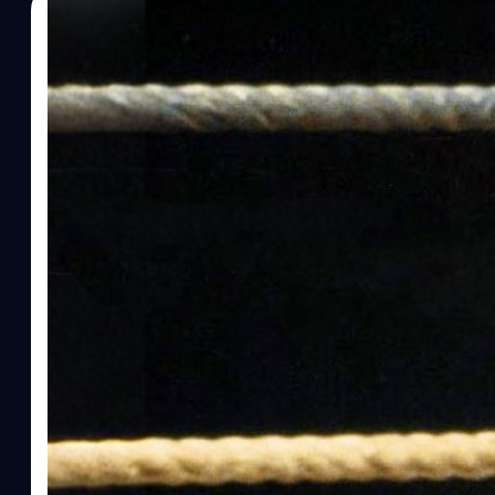
20/11/2024
ประภาส อยู่เย็น
| 624 days ago
Read More
Denzel Washington เปิดใจ เคยรู้สึกขมขื่น หลั
ยอดเยี่ยมให้กับ Kevin Spacey
เดนเซล วอชิงตัน Denzel Washington เปิดใจ รู้สึกขมขื่น หลังชวดร
Hurricane' ให้กับ Kevin Spacey