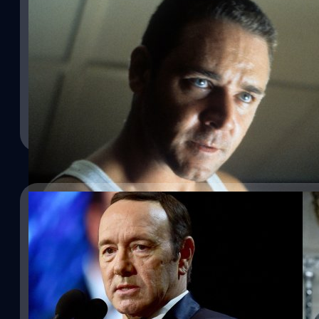
Russell Crowe เผย สตูดิโอไม่ยอมจ่ายค่าโรงแรม-ค่า
ออกจากหนัง ‘LA Confidential’
รัสเซล โครว์ (Russell Crowe) นักแสดงรุ่นใหญ่ เปิดเผย Warner Bros
Confidential'
ประภาส อยู่เย็น
| 1197 days ago
Read More
05/08/2022
Kevin Spacey ต้องจ่าย 31 ล้านเหรียญ ให้ทีมสร้าง
ส่วนทำให้ซีรีส์เสียหาย
เมื่อวันที่ 4 สิงหาคม ศาลสูงแห่งเมืองลอสแองเจลิส รัฐแคลิฟอร์เนีย ไ
สเปซีย์ (Kevin Spacey) นักแสดงดัง ต้องจ่ายค่าเสียหายเป็นจำนวนเงิน
'Media Rights Capital' หรือ 'MRC' ซึ่งเป็นค่ายที่ทำซีรีส์ 'House of Car