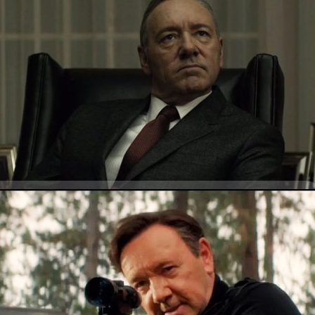
เป็น ‘เกย์’ แต่บอกใครไม่ได้ เพราะพ่อเป็น Neo-Nazism
ง เควิน สเปซีย์ (Kevin Spacey) กล่าวต่อชั้นศาลในคดีที่เขาล่วงละเมิดทางเพศ
ก่อน ว่าจริง ๆ แล้วเขาเป็นเกย์ แต่เพราะว่าพ่อของเขามีความคิดเหยียดเพศ
emacy) และ เป็นพวกลัทธินีโอนาซี (Neo-Nazism) จึงจำเป็นต้องปิดบังมา
เปซีย์เปิดเผยเรื่องนี้ต่อสาธารณะ เขาได้บรรยายถึงครอบครัวตัวเองว่า "พ่อของ
ละเป็นนีโอนาซี ทำให้ผมไม่เคยบอกรสนิยมทางเพศของผมในที่สาธารณะเลย
 ago
น” สเปซีย์เล่าต่อว่า เมื่อเขาโตขึ้นครอบครัวของเขาต้องย้ายที่อยู่ไปเรื่อย ๆ
หวาดกลัวเมื่อยังเป็นเด็กและถูกบังคับให้ฟังการบรรยายของพ่อที่เหยียดเชื้อ
ลอดเวลา จนเขาไม่สามารถพาเพื่อน ๆ มาที่บ้านได้ แถมเขาเคยบอกพ่อว่าจะเป็น