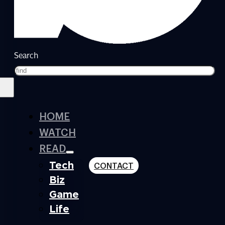
Search
HOME
WATCH
READ
Tech
CONTACT
Biz
Game
Life