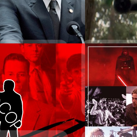
ืนยันคำตัดสินชี้ขาดของ
นักแสดง แต่พ่อก็กลับพูดว่า 
สเปซีย์จะต้องจ่ายค่าเสียหายให้กับ
การโดนสเปซีย์ล่วงละเมิดทางเพศ
น 31 ล้านเหรียญ สาเหตุที่ทำให้
ว่าเป็นเกย์ โดยจำเลยสเปซีย์
 อันเดอร์วู้ด…
ไม่ได้มีชีวิตอยู่เพื่อที่จะโกหก
14/05/2022
เควิน สเปซีย์ กลับมา
คานส์
28/02/2021
เควิน สเปซีย์ พยายามจะกลับ
10 หนังที่รอดเจ๊งมาไ
เพศและประพฤติมิชอบจนทำให้
าะชีวิตต้องดูแลประชาชนผู้บริสุทธิ์
ปกติแล้วถ้าเราได้ยินข่าวว่าห
ีอาชญากรรมต่าง ๆ ที่เป็นสีดำเสมอ
นั้น เพราะถ้าหนังเรื่องไหนมีก
ปรีดี ฤกษ์วลีกุล
| 1545 days
ามที่เป็นอาชีพใกล้ชิดและมีผลกระ
คุณภาพ ส่วนสาเหตุในการถ่ายซ่
ื้อหาที่มักถูกหยิบยืมมาใช้ใน
พอใจสำหรับผู้บริหารสตูดิโอ
Read More
ข้าสู่ด้านมืดนั้นมีความซับซ้อนและ
ใหญ่ เพราะไม่มีใครอยากทำ เ
สุชยา เกษจำรัส
| 1985 days
ที่เราแนะนำว่าห้ามพลาด
ไปแล้ว เขาเหล่านั้นก็เดินหน
ตากันก็เป็นเรื่องยาก แถมสตู
Read More