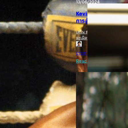
13/06/2024
Kevin Spacey เผยทั้งน้
การสู้คดีล่วงละเมิดทา
เควิน สเปซีย์ (Kevin Spacey) เผ
ละเมิดทางเพศ
งชวดออสการ์นักแสดงนำชาย
ประภาส อยู่เย็น
| 784 days ag
างวัลออสการ์จากการรับบทในหนัง 'The
Read More
18/11/2023
Kevin Spacey เตรียมก
สหราชอาณาจักร
เควิน สเปซีย์ เตรียมกลับมาปร
แบบจำกัดจำนวนโรงฉาย
ปรีดี ฤกษ์วลีกุล
| 992 days ag