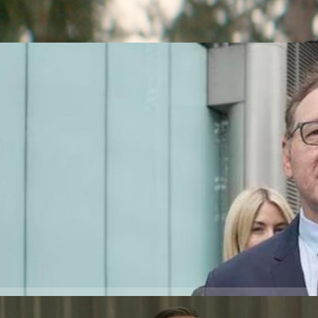
่ใช่ ‘การแทะโลม’ แต่มันคือการ
 นักแสดงวัย 63 ปี ขึ้นให้การโต้แย้งต่อศาลเซาท์วาร์กคราวน์ในกรุงลอนดอน
่อ 12 ข้อกล่าวหา ในคดีล่วงละเมิดทางเพศต่อชาย 4 คน ในอังกฤษ ระหว่างปี
เกิดขึ้นในช่วงที่สเปซีย์ใช้ชีวิตส่วนใหญ่และทำงานในอังกฤษ รวมถึงเหตุผลที่
ผู้อำนวยการศิลป์ประจำโรงละคร Old Vic ในกรุงลอนดอนมาตั้งแต่ปี 2003 ด้วย
o