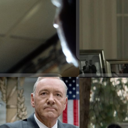
เช่ารถยนต์ เพื่อบีบให้เขา
. เพื่อบีบให้เขาออกจากหนัง 'LA
18/10/2022
Kevin Spacey ยอมรับ
เมื่อวันที่ 17 ตุลาคม นักแสด
เด็กชายวัย 14 ปี เมื่อ 36 ปี
 ‘House of Cards’ หลังมี
ชาตินิยมผิวขาว (White Supr
ตลอด ซึ่งนี่เป็นครั้งแรกที่ส
ผมเป็นพวกชาตินิยมผิวขาวแ
ด้ยืนยันคำพิพากษาตัดสินให้ เควิน
ปัญญา เสือสิงห์
| 1388 days
ผมจึงโตมาในครอบครัวที่ซับซ้อ
กว่า 31 ล้านเหรียญ ให้กับบริษัท
เพราะพ่อตกงานบ่อย เขามักจะ
Read More
ds' ในซีซัน 6 หลังมีส่วนทำให้ซีรีส์
ชาติและคลั่งไคล้ลัทธิอยู่ต