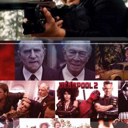
"อย่าพูดเรื่องไร้สาระ" โจทก์ แอนโธนี แรพพ์ (Anthony Rapp) ผู้เสียหายจาก
ปัจจุบันอายุ 50 ปี แย้งว่า สเปซีย์ให้การเท็จ นี่ไม่ใช่ครั้งแรกที่เขาเปิดเผย
 ชี้แจงว่า“การเรียกใครสักคนว่าเขาให้การเท็จ คือการพูดว่ามีคนกำลังโกหก ผม
…
อีกครั้งในหนังระทึกขวัญ ‘Peter Five Eight’ ที่จะได้ฉายใน
สู่วงการภาพยนตร์อีกครั้ง ภายหลังจากที่เขาถูกกล่าวหาในคดีล่วงละเมิดทาง
ด้หวุดหวิด เพราะตัดสินใจถ่ายซ่อม
อาชีพการงานของหยุดชะงักไปเมื่อปี 2017 ที่ผ่านมา
นังเรื่องไหนมีการถ่ายซ่อม มักจะเป็นข่าวที่สร้างทัศนคติในแง่ลบให้กับหนังเรื่อง
ารถ่ายซ่อมนั่นแน่นอนแล้วว่าหนังเรื่องนั้นมีปัญหา น้อยเรื่องที่จะออกมาดูดีมี
 ago
อมนั้นก็มีหลากหลาย แต่สาเหตุใหญ่ก็คือเวอร์ชันดั้งเดิมนั้นไม่เป็นที่น่า
 หรือกระแสตอบรับจากรอบทดลองฉายไม่ดีนัก การถ่ายซ่อมค่อนข้างเป็นเรื่อง
ป็นงานจุกจิกวุ่นวาย โดยเฉพาะกับดาราและผู้กำกับที่งานชุก พอถ่ายทำเสร็จ
 ago
้าเข้ากล้องโพรเจกต์ต่อไปทันที การจะขอคิวกลับมาถ่ายให้ได้พร้อมหน้าพร้อม
ดิโอยังต้องควักทุนสร้างเพิ่มอีกมาก