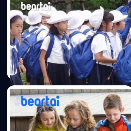
เตือน! ผู้ปกครองไม่ควรถ่ายรูปชุดเครื่องแบบ
ของลูก ๆ ลงโซเชียลเพราะอาจเกิดอันตรายได้
ผู้ปกครองอาจรู้สึกตื่นเต้นเวลาลูก ๆ หลาน ๆ เข้าโรงเรียนครั้ง
แรก หรือไม้แต่เปิดเทอมกลับไปโรงเรียนอีกครั้งโดยการถ่าย
รูปพร้อมชุดนักเรียนลงโซเชียลต่าง ๆ ตามสมัยนิยม แต่ตำรวจ
ต่างประเทศเผยว่าเป็นสิ่งที่ไม่ควรทำอย่างยิ่ง เจ้าหน้าที่ตำรวจ
Nigel Dalton จ่าสิบเอกจากทีมงานป้องกันอาชญากรรมของ
Natnaree TK
| 2379 days ago
รัฐควีนส์แลนด์ ประเทศออสเตรเลียกล่าวว่า เครื่องแบบหรือ
Read More
ชุดนักเรียนนั้นมีรายละเอียดทุกอย่างพร้อมแล้ว ยิ่งหากมีชื่อ
ของบุตรหลานแปะอยู่บนเสื้อด้วย จะยิ่งนำอันตรายและทำให้
บุคคลที่ไม่หวังดีสามารถตามหาลูกของคุณได้ง่ายขึ้นอีกด้วย
15/08/2019
นอกจากเรื่องการถ่ายเครื่องแบบแล้ว Dalton ยังเตือนเกี่ยวกับ
การเล่นเกมออนไลน์ ซึ่งสมัยนี้เด็กนิยมเล่นเกมออนไลน์กันมา
พ่อแม่ต้องอ่าน นักวิทยาศาสตร์ชี้ โซเชียลมีเดีย
ขึ้น ซึ่งเป็นโอกาสที่ทำให้เด็ก ๆ ได้พบผู้คน (ที่ยังไม่เจอตัวจริง)
เป็นภัยต่อสุขภาพจิตใจ การนอนหลับและการ
ได้หลากหลาย และเยอะมากขึ้น ซึ่งอาจนำไปสู่การล่อลวงเด็ก
ออกกำลังกายของวัยรุ่น
ได้เช่นกัน เรื่องความปลอดภัยนั้นไม่ได้เกิดขึ้นแค่ที่ใดที่หนึ่ง
ยุคสมัยเปลี่ยนไป สิ่งรอบตัวก็เปลี่ยนไปด้วย โดยเฉพาะยุคสมัย