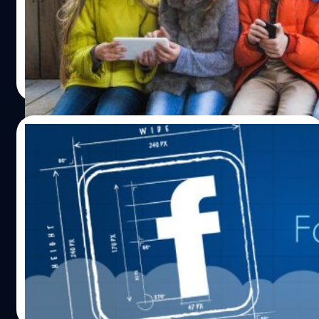
แต่สามารถเกิดทุกที่ทั่วโลก เพื่อความปลอดภัยของลูกหลานก็
นี้ที่สื่อออนไลน์ โซเชียลมีเดียและอุปกรณ์ต่าง ๆ เข้ามามี
อย่าลืมพิจารณาคำแนะนำของจ่าสิบเอกท่านนี้กันนะคะ อ้างอิง
อิทธิพลในชีวิตประจำวันมากขึ้น สื่อต่างประเทศเผยว่า การใช้
dailymail พิสูจน์อักษร : สุชยา เกษจำรัส
โซเชียลมีเดียนั้นไม่เป็นอันตรายต่อวัยรุ่นโดยตรง แต่สามารถ
ลดเวลาที่ใช้ในการทำกิจกรรมเพื่อสุขภาพเช่นการนอนหลับ
Natnaree TK
| 2548 days ago
และการออกกำลังกายไปได้ค่ะ อ้างอิงจากงานวิจัย The
Read More
Lancet Child & Adolescent Health ซึ่งมีประชากรตัวอย่างวัย
รุ่นอายุ 13 - 16 ปี จำนวน 12,000 คนจากอังกฤษ โดยผู้ทำการ
ทดลองได้สัมภาษณ์กลุ่มตัวอย่างเป็นระยะเวลา 3 ปี เกี่ยวกับ
16/11/2015
การใช้งานโซเชียลมีเดีย เช่น Instagram, Facebook,
Whatsapp และ Twitter ว่าในแต่ละวันใช้บ่อยขนาดไหน จาก
Facebook เตรียมออกฟีเจอร์แจ้งเตือนพ่อแม่
งานวิจัยพบว่า ผู้หญิง 51% และผู้ชาย 43% ใช้โซเชียลมีเดีย
เมื่อมีการแชร์ภาพเด็กๆในครอบครัวโดยไม่
มากกว่า 3 ครั้งต่อวัน และจำนวนมากขึ้นเมื่อเทียบกับปีที่ 3 ซึ่ง
ตั้งใจ
ผู้หญิงใช้โซเชียลมีเดียเพิ่มขึ้นเป็น 75% ในขณะที่ผู้ชายใช้งาน
ทุกวันนี้เราแชร์ภาพลง Facebook เป็นเรื่องปกติ และหลายๆ
เพิ่มขึ้น 69% นอกจากนี้ยังมีผลวิจัยด้านสุขภาพจิตใจ พบว่า
ครั้งเป็นการแชร์แบบสาธารณะ ซึ่งถ้าภาพนั้นมีเด็กอยู่ด้วย
หนุ่มสาวที่ใช้งานโซเชียลมีเดียมากกว่า 3 ครั้งต่อวันจะมี
แล้วมีผู้ไม่หวังดีมาเห็นเข้า อาจทำให้เกิดอันตรายต่อเด็กใน
สุขภาพจิตใจที่แย่ลง และมีความเครียดมากขึ้น…
ภาพได้ ทาง Facebook เลยพยายามแก้ไขปัญหานี้ โดยเตือนผู้
ที่กำลังจะแชร์ภาพเด็กๆในครอบครัวแบบสาธารณะ
Thanakorn Poonsuk
| 3916 days ago
Read More