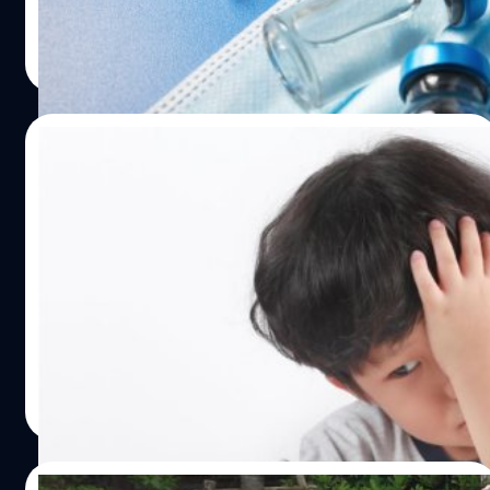
FILE PHOTO: A vial and sryinge are seen in front of 
ภควัต ขจิตวิชยานุกูล
| 1741 days ago
displayed Pfizer logo in this illustration taken Janu
Read More
11, 2021. REUTERS/Dado Ruvic/Illustration
22/09/2021
แบคทีเรียในปากอาจช่วยอธิบายได้ว่า ทำไมเด็ก
บางคนถึงเกลียดบรอกโคลี!
เมื่อต้องเผชิญกับดอกกะหล่ำหรือบรอกโคลี เด็กบางคนอาจ
ทำหน้าเหยเกด้วยความไม่ชอบใจ แต่อย่าตำหนิพวกเขาเลย
เพราะการศึกษาใหม่เผยว่า เอนไซม์บางชนิดในน้ำลายอาจ
ทำให้ผักตระกูลกะหล่ำมีรสชาติแย่กว่าปกติสำหรับเด็กบางคน
ภควัต ขจิตวิชยานุกูล
| 1778 days ago
Read More
31/01/2020