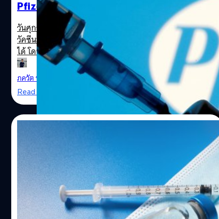
Pfizer แก่เด็กประถม
วันศุกร์ที่ 19 พฤศจิกายน 2021 แคนาดาอนุมัติให้สามารถฉีด
วัคซีนป้องกันโควิด-19 ของ Pfizer กับกลุ่มเด็กอายุ 5 ถึง 11 ปี
ได้ โดยเป็นก้าวแรกสำหรับการฉีดวัคซีนให้เด็กประถมทั่ว
ประเทศ
ภควัต ขจิตวิชยานุกูล
| 1720 days ago
Read More
30/10/2021
องค์การอาหารและยาสหรัฐฯ อนุมัติวัคซีนโค
วิด-19 สำหรับเด็กเล็กเป็นครั้งแรก
ในวันศุกร์ที่ 29 ตุลาคม 2021 องค์การอาหารและยาสหรัฐฯ
(U.S. Food and Drug Administration: FDA) ได้อนุมัติวัคซีน
ป้องกันโควิด-19 จาก Pfizer และ BioNTech สำหรับการฉีดให้
เด็กอายุ 5 - 11 ปี เป็นครั้งแรก