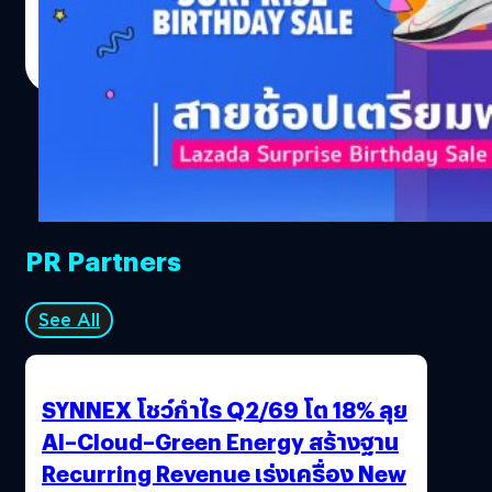
บริโภคต่าง ๆ อีกทั้งยังมีโปรโมชันพิเศษอีกเพียบที่จะทำให้คุณ
มนัสวี จิตตเกษม
| 1962 days ago
ช้อปกันได้อย่างจุใจแน่นอน! โปรโมชันของ Lazada Surprise
Read More
Birthday Sale ลาซาด้าลดถึง 6 ต่อ! มีอะไรบ้าง ไปดูกันเลย!
แจกคูปองส่วนลด 333 บาท ทุก ๆ 10 โมงเช้าตลอดทั้งสัปดาห์
สามารถใช้คูปองได้ในวันที่ 27-29 มีนาคมคูปองส่วนลดจาก
ร้านค้า แบรนด์ และผู้ขายบนแพลตฟอร์ม มูลค่ากว่า 999
บาทCashback 15%* เมื่อช้อปสินค้าใน Lazmall (รับเงินคืน
สูงสุด 100 บาท)Lazada Bonus แจกโบนัสกว่า 100 ล้านบาท
แจกคูปองส่งฟรีทั่วไทยสิทธิพิเศษจากพาร์ตเนอร์ต่าง ๆ อีก
PR Partners
มากมาย อาทิCitiLazada รับส่วนลดรวมมูลค่า 1,549
บาทKBank รับส่วนลดมูลค่า…
See All
SYNNEX โชว์กำไร Q2/69 โต 18% ลุย
AI–Cloud–Green Energy สร้างฐาน
Recurring Revenue เร่งเครื่อง New