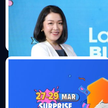
อีคอมเมิร์ซ!
Lazada นับว่าเป็นหนึ่งในแพลตฟอร์มอีคอมเมิร์ซยอดนิยมที่
เวลาอยากได้อะไร อยากซื้ออะไรเราก็จะพุ่งตัวไปที่นี่ เพราะ
ต้องบอกว่า Lazada นั้นมีสินค้าที่ครบครันตรงตามความ
ต้องการของลูกค้าหลายกลุ่ม อีกทั้งยังมีความสะดวกรวดเร็ว
ในการจัดส่งอีกด้วย ซึ่งในปีนี้ก็เป็นปีที่ฉลองครบรอบ 9 ปีที่
มนัสวี จิตตเกษม
| 1957 days ago
Lazada ได้เปิดให้บริการในไทย และฉลองความสำเร็จอีกขั้น
Read More
ด้วยยอดผู้ใช้งานที่พุ่งสูงถึง 100 ล้านรายต่อปี! ทาง Lazada
ได้เผยว่าในช่วงปี 2020 ภาพรวมของบริษัทในการเติบโตนั้นสูง
ขึ้นจากปีก่อนหน้าถึง 2 เท่าตัว และมียอดการใช้จ่ายต่อผู้ใช้
23/03/2021
งานหนึ่งคนที่ราว 3-4 เท่า โดยในปี 2021 นี้ Lazada มีความมุ่ง
หวังว่า Lazada ในไทยจะต้องเติบโตมากในระดับ 3 เท่าตัวให้
Lazada Surprise Birthday Sale สุขสันต์วัน
ได้ นอกจากนี้ ธนิดา ซุยวัฒนา ประธานเจ้าหน้าที่บริหารฝ่าย
ช้อป ครบรอบ 9 ปี ช้อปพร้อมโปรลดจัดหนัก
ธุรกิจ บริษัท ลาซาด้า จำกัด (ประเทศไทย) ยังได้กล่าวกับ
อีกหลายต่อ!
สื่อมวลชนว่า ภาพรวมของอีคอมเมิร์ซในปี 2020 ของ
เข้าสู่มหกรรมการช้อปครั้งยิ่งใหญ่อีกครั้ง! เมื่อ Lazada จัด
ประเทศไทยมีมูลค่าอยู่ที่ราว 3 แสนล้านบาท หรือเติบโตที่ราว
แคมเปญครบรอบ 9 ปี เตรียมขนสินค้ามากมายมาให้คุณเลือก
85% ส่วนในปีนี้คาดว่าจะโตได้สูงถึง 400,000 ล้านบาท โดย
ช้อปอย่างจัดหนักจัดเต็ม ไม่ว่าจะเป็นของใช้ภายในบ้าน อุปก
ไทยเป็นประเทศลำดับที่ 2…
รณ์แกดเจ็ต เครื่องสำอางจากแบรนด์ดัง รวมไปถึงพวกของ