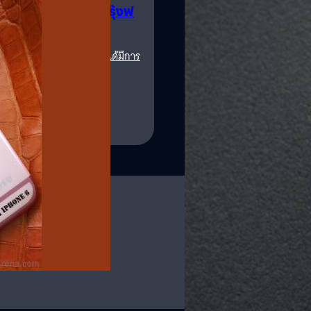
Limited สีชมพูสุดฟรุ๊งฟ
งขวัญวันวาเลนไทน์หรูๆ เมื่อได้มีการ