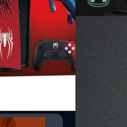
Read More
07/07/2022
Ricoh GR IIIx Urban 
ชุด kit ปลายเดือนกรกฎ
หลังจากเปิดตัว Ricoh GR IIIx ร
พร้อมกับชุด kit ที่มีอุปกรณ์เส
แต่ล่าสุดทาง Ricoh ได้ประกาศเ
ลงกว่าเดิมเล็กน้อย
บดินทร์ ตันวิเชียร
| 1492 days 
Read More