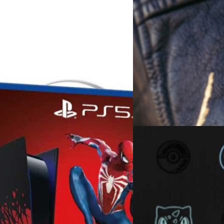
16/11/2022
เปิดตัว Leica Q2 Ghos
Hodinkee
มาอีกแล้วครับสำหรับกล้อง Leica
'Leica Q2 Ghost' มาในสีเทาเงิน
an 2 สุดพิเศษ
ิเศษในงาน San Diego Comic-Con ที่
บดินทร์ ตันวิเชียร
| 1361 days 
Read More
17/09/2022
Pokemon ร่วมมือกับ F
Pokemon ได้ประกาศร่วมมือกับ
พร้อมกับลายของเหล่า Pokemon 
หน้าเว็บไซต์ของ Pokemon Ce
กรณ์รัฐภาส ธนวัตไชยศรี
| 142