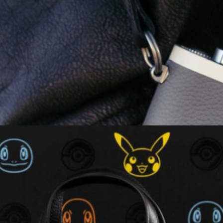
t limited-edition จับมือกับเว็บไซต์นาฬิกาดัง
 Q2 รุ่นพิเศษ ซึ่งในรอบนี้จับมือร่วมกับเว็บไซต์นาฬิกาชื่อดัง Hodinkee กับ
ให้อารมณ์เหมือนนาฬิกาที่ถูกใช้งานจนเห็นสีอะลูมิเนียมที่อยู่ด้านใน
ago
ossil เปิดตัวคอลเล็กชันนาฬิกาและกระเป๋าลายพิเศษ
แบรนด์ Fossil จากอเมริกา จำหน่ายชุดนาฬิกาข้อมือสุดพิเศษ 3 แบบ ที่มา
เริ่มต้น 4 ตัว และลาย Gengar อีก 1 แบบครับ โดยทั้งหมดนี้จะวางจำหน่ายที่
nter ในราคา 299.99 เหรียญสหรัฐฯ (ประมาณ 11,000 บาท)
0 days ago