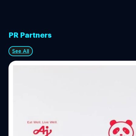
PR Partners
See All
07/08/2026
ทีมคอนเทนต์ BT
| 20 hours ago
Read More
อายิโนะโมะโต๊ะ เผยยุทธศาสตร์ Food Technology 
“AminoScience” เจาะอินไซต์ผู้บริโภคและ B2B
บริษัท อายิโนะโมะโต๊ะ (ประเทศไทย) จำกัด จัดงาน The Heartbeat b