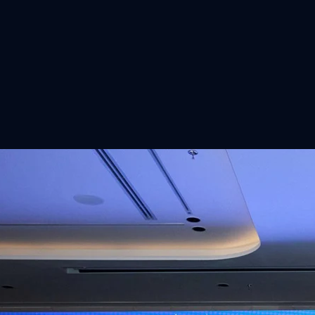
ิวงการสาธารณสุขไทยด้วย AI เปิดตัว 4 นวัตกรรมเปลี่ยน
่อการแพทย์ในประเทศไทย
หัวเว่ย จัดงาน “Huawei AI+ Healthcare Summit” ภายใต้งาน Huawei
t 2026 รวมผู้นำด้านนโยบายสาธารณสุข ผู้บริหารโรงพยาบาลชั้นนำ และ
ยและจีน ร่วมขับเคลื่อนอนาคตของระบบสาธารณสุขไทยด้วยนวัตกรรมและ
กาศความร่วมมือครั้งสำคัญเพื่อยกระดับ Healthcare Ecosystem ของ
เตอร์ จาง ประธานกลุ่มธุรกิจการศึกษาและสาธารณสุขต่างประเทศ บริษัท หัว
ถึงความมุ่งมั่นของหัวเว่ยในการสนับสนุนการเปลี่ยนผ่านสู่ยุคดิจิทัลของระบบ