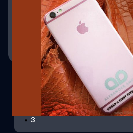
หวานดุจน้ำตาลเมืองเพชรฯ…เปิดตัว iPhone 6 รุ่น 
ริ๊งรับวาเลนไทน์
งานนี้เรียกว่าเอาใจคู่รักกันเต็มที่โดยเฉพาะคู่ไหนที่อยากเซอร์ไพรส์ขอ
เปิดตัว iPhone 6 เวอร์ชันสีชมพูสุดหวานแหว๋วออกมาแล้ว
ณัฐพันธ์ ส่งวิรุฬห์
| 4207 days ago
Read More
1
2
3