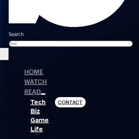
Search
HOME
WATCH
READ
Tech
CONTACT
Biz
Game
Life