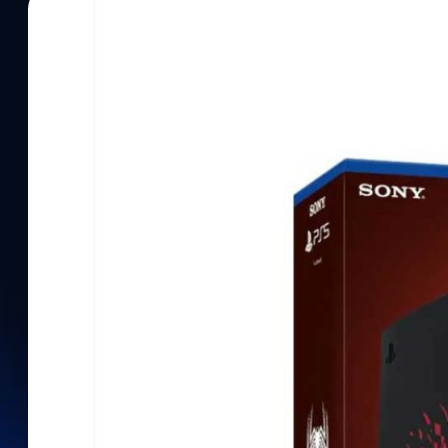
21/07/2023
กรณ์รัฐภาส ธนวัตไชยศรี
| 1113 days ago
Read More
PlayStation เปิดตัว PS5 ชุด Marvel’s Spider-M
PlayStation และ Insomniac Games ได้ประกาศเปิดตัวชุด PS5 สุดพ
ผ่านมา