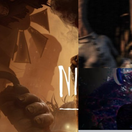
31/10/2022
มือใหม่หัดเล่นรวมเกม
หลอน
แนะนำเกมเล่นง่ายๆ สำหรับมือใ
ยครั้งใหม่ที่พร้อมจะกลืน
Wiwat Kerdsomjit
| 1376 da
Read More
พราะ Little Nightmares III จะพา
อกแบบ และปริศนาที่บังคับให้ผู้เล่น
e Spiral” เกมนี้เล่าเรื่องผ่านเด็ก
06/10/2022
ื่อ The Spiral – โลกที่เต็มไปด้วยภาพ
โลกแห่งความฝันของเด็ก
าวคือการทดสอบสติ ความกล้า และการ
ตัวละครเดียวเป็นหลัก Little
รวมเกมที่มีความฝันอันโหดร้ายขอ
ต้องใช้ Low ยิงธนูเปิดเส้นทางให้
อเปิดประตูให้ Low ผ่าน การสื่อสาร
่ชวนให้หัวร้อน แต่ก็สมใจ หนึ่งใน
Wiwat Kerdsomjit
| 1401 da
Read More