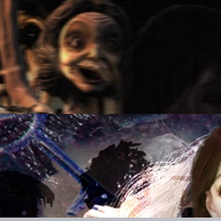
หลอนประสาทแตกสำหรับคนที่เพิ่งเริ่มเล่นเกมควรหามา
หม่ที่ควรหามาเล่น
ys ago
ในวิดีโอเกมที่แสนโหดร้ายไม่ต่างกับผู้โลกใหญ่
งเด็ก ๆ ที่ผู้ใหญ่อย่างเราลืมคิดไป
ys ago