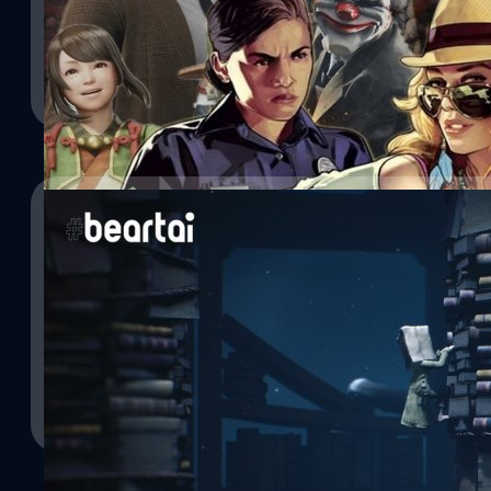
16/06/2021
รวมตัวเอกในคราบตัวร้ายบนวิดีโอเกมที่เราได้เล่น
10/02/2021
มาดูกันดีกว่ามีเกมไหนบ้างที่เป็นตัวละครสีเทาหรือตัวละครสีขาวแต่จริ
Little Nightmares II ปล่อยตัวอย่างใหม่ต้อนรับว
Wiwat Kerdsomjit
| 1878 days ago
ค่ายเกม Bandai Namco และทีมพัฒนา Tarsier Studios ได้ปล่อยตัวอ
Read More
II ที่กำลังจะวางจำหน่ายในวันที่ 11 กุมภาพันธ์ 2021 บนแพลตฟอร์ม P
Switch, Google Stadia และ PC (Steam และ GOG) ส่วนแพลตฟอร์ม 
จะวางจำหน่ายในปี 2021 นอกจากนี้ค่ายเกม Bandai Namco ยังได้ปร
Nightmares ภาคแรกที่สามารถทำยอดขายทะลุ 3 ล้านชุดทั่วโลก (ข้อมู
ศุภกร ประเสริฐศิลป์
| 2005 days ago
เกมนี้ออกวางจำหน่ายครั้งแรกบนแพลตฟอร์ม PlayStation 4,…
Read More