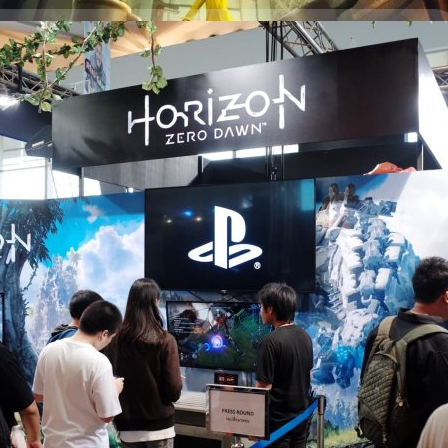
 Playstation และ Bandai Namco ในงาน TGS BIG 2016
G Festival 2016 หรือ TGS BIG 2016 นี้ จะมีบูธเด่นๆ ที่น่าสนใจอยู่
มนี้ ทีมงานแบไต๋ จะมาเจาะลึกบูธที่เกมเมอร์ทุกๆท่านให้ความสนใจมาก
 Sony Playstaion และ Bandai Namco นั้นเอง Sony Playstation มาเริ่มต้น
อนเลย ต้องบอกเลยว่าครั้งนี้เป็นอีกครั้ง ที่ Sony ได้มอบโอกาสพิเศษให้กับ
ัส Demo เกม Exclusive อย่าง Horizon Zero Dawn และ Nioh และนี่ก็เป็น
s ago
 อีกเช่นกัน ภายในบูธมีกิจกรรมเล่นเกมให้ครบ 3 เกม และตอบคำถาม Survey
งรางวัล โดยเกมที่มาในบูธ Sony Playstation นั้นประกอบไปด้วย 2 เกมแรกที่
ย่าง…