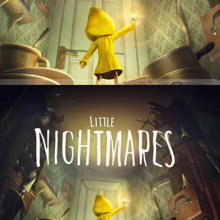
รูปแบบ Adventure Horror ที่พัฒนาโดย Tarsier Studios และจัดจำหน่ายโดย
วามนิยมเป็นอย่างมากจนได้พัฒนาภาค 2 ออกมา และประสบความสำเร็จไม่แพ้
ั้นแล้วทางเราก็เคยได้เขียนรีวิวเกี่ยวกับเกมนี้ด้วย หากสนใจอยากรู้ว่าเกมนี้
897 days ago
บบไหนบ้างล่ะก็ สามารถคลิกที่นี่เพื่ออ่านได้เลยครับ พิสูจน์อักษร : สุชยา
ำยอดขายรวมทั่วโลกทะลุ 1 ล้านชุดแล้ว
ระกาศถึงความสำเร็จของเกมแนวผจญภัยกึ่งสยองขวัญ Little Nightmares ที่
และแบบดิจิทัลรวมกันแล้วมากกว่า 1 ล้านชุดทั่วโลกหลังวางจำหน่ายมา 1 ปี
ประธานเจ้าหน้าที่บริหารของ Tarsier Studios กล่าวว่า “เรามีความภูมิใจเป็น
ทำยอดขายได้ดีกว่าที่คาดคิดไว้ แม้ว่าเกม Little Nightmares จะเป็นเกมอินดี้
ย่างดีจากแฟนเกมและมียอดผู้เล่นสูงสุดถึง 1 ล้านคนแล้ว ความสำเร็จครั้งนี้ถือ
days ago
 Studios และเกม Little Nightmares เพราะเป็นสิ่งที่บ่งบอกว่า สตูดิโอของเรา
รารู้สึกดีมากๆกับความสำเร็จครั้งนี้” อ้างอิง