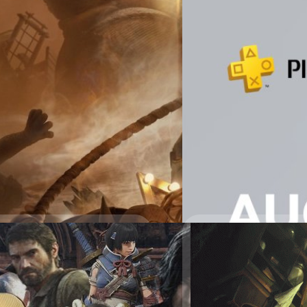
28/07/2022
Sony เผยรายชื่อเกมฟ
ผู้จัดจำหน่าย Sony Interacti
Essential โซน 1 ฟรีถึง 3 เกมค
Dragon เวอร์ชัน PS5 และ PS4 
สิงหาคม 2022 ถึง 6 กันยายน 
ศุภกร ประเสริฐศิลป์
| 1472 da
Read More
29/05/2021
Little Nightmares แ
วันนี้ทางร้านค้า Steam ได้ป
เกมได้ถึงวันที่ 31 พฤษภาคมนี