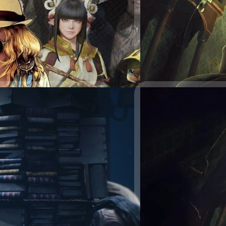
เกมอินดี้คุณภาพเกมหนึ่ง ใน
Bandai Namco ซึ่งได้รับค
กับภาคแรกเลยทีเดียว นอกจากน
กรณ์รัฐภาส ธนวัตไชยศรี
| 1
เป็นยังไง มีรูปแบบในการเล่นแ
เกษจำรัส
Read More
17/08/2018
งแล้วดำสนิทบ้าง
ันวางจำหน่าย
Little Nightmares ท
ย่างใหม่ของเกม Little Nightmres
ค่ายเกม Bandai Namco ได้ป
layStation 4, Xbox One, Nintendo
สามารถทำยอดขายทั้งแบบแผ่น
PlayStation 5 และ Xbox Series X
ครึ่ง คุณ Andreas Johnsson 
ะกาศความสำเร็จของเกม Little
อย่างยิ่งที่เกมของเราสามารถ
ล ณ วันที่ 31 ธันวาคม 2020) โดย
แต่ก็ได้รับเสียงตอบรับเป็นอ
ศุภกร ประเสริฐศิลป์
| 2913 
เป็นก้าวที่สำคัญของ Tarsier
ควรเดินหน้าต่อไปอย่างไรและเ
Read More