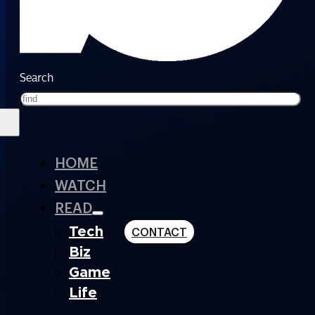
Search
HOME
WATCH
READ
Tech
CONTACT
Biz
Game
Life