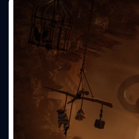
11/09/2025
พีรณัฐ พระสว่าง
| 330 days ago
Read More
[Hands-on Preview] Little Nightmares III ฝันร้า
กินความกล้า และทดสอบสติของคุณ
หากคุณคิดว่าฝันร้ายในสองภาคก่อนหน้าหลอนพอแล้ว เตรียมตัวให้ดี เ
คุณดำดิ่งสู่ความมืดมิดที่เข้มข้นยิ่งกว่าเดิม ทั้งในด้านบรรยากาศ การอ
ต้องใช้ “หัวใจและสมอง” ไปพร้อมกัน เรื่องราวของสองเด็กหลงทางใน “Th
สองคนที่แตกต่างกันสุดขั้ว ทั้งคู่ต้องหาทางเอาตัวรอดจากโลกพิศวงที่ช
เหนือจริง ศัตรูประหลาด และปริศนาที่ไม่มีคำตอบตายตัว ทุกย่างก้
ทำงานเป็นทีม Co-op ที่เป็นหัวใจหลักของเกม ต่างจากภาคก่อนๆ ที่เล่น
Nightmares III ใส่ระบบ Co-op เป็นแกนกลางของการเล่น เช่น บางฉาก
Alone แทรกตัวเข้าไป หรือบางครั้ง Alone ต้องใช้ประแจคลายกลไกเพื่
และการทำงานเป็นทีมจึงไม่ใช่แค่ตัวเลือก แต่คือ ทางรอดเดียว ปริศนาที
เสน่ห์ของซีรีส์นี้คือ ปริศนาที่เรียบง่ายแต่เจ็บแสบ —…