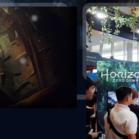
10/12/2016
พาทัวร์ชมบูธ Sony
ในงาน Thailand Game Show BI
มากมายภายในงาน แต่ในบทควา
เป็นอันดับต้นๆกันครับกับบูธ
กับบูธ Sony Playstaion กันก่
เกมเมอร์ชาวไทย ได้ลองสัมผ
พีรณัฐ พระสว่าง
| 3528 day
ครั้งแรกใน Southeast Asia
จากทีมงานและจะได้ลุ้นรับขอ
Read More
เปิดให้ทดสอบ Demo กันไปอ
 Switch