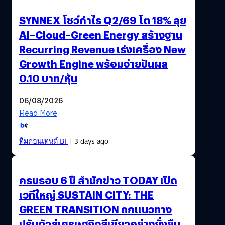
SYNNEX โชว์กำไร Q2/69 โต 18% ลุย
AI–Cloud–Green Energy สร้างฐาน
Recurring Revenue เร่งเครื่อง New
Growth Engine พร้อมจ่ายปันผล
0.10 บาท/หุ้น
06/08/2026
Read More
ทีมคอนเทนต์ BT
| 3 days ago
ครบรอบ 6 ปี สำนักข่าว TODAY เปิด
เวทีใหญ่ SUSTAIN CITY: THE
GREEN TRANSITION ถกแนวทาง
ปรับตัวสู่เศรษฐกิจสีเขียวอย่างยั่งยืน