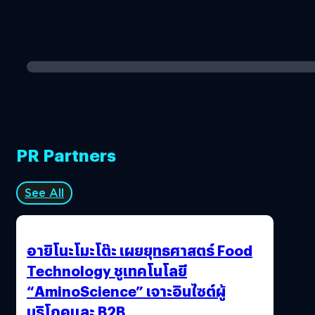
PR Partners
See All
อายิโนะโมะโต๊ะ เผยยุทธศาสตร์ Food
Technology ชูเทคโนโลยี
“AminoScience” เจาะอินไซต์ผู้
บริโภคและ B2B