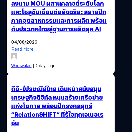
ลงนาม MOU ผสานคลาวด์ระดับโลก
และโซลูชันเชื่อมต่ออัจฉริยะ สยายปีก
ภาคอุตสาหกรรมและการผลิต พร้อม
ดันประเทศไทยสู่ฐานการผลิตยุค AI
04/08/2026
Read More
Worawalan
| 2 days ago
ดีอี–ไปรษณีย์ไทย เดินหน้าสนับสนุน
เศรษฐกิจดิจิทัล หนุนสร้างเครือข่าย
แห่งโอกาส พร้อมปักธงกลยุทธ์
“RelationSHIFT” ที่รู้ใจทุกเจเนอเร
ชัน