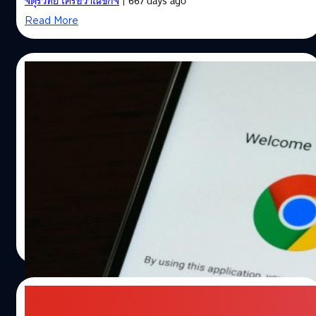
จตุรวิทย์ เครือวาณิชกิจ
| 667 days ago
Read More
29/04/2024
ระวังมัลแวร์ใหม่บน Android ปลอมเป็นหน้า
อัปเดต Chrome เข้าควบคุมเครื่องได้
บริษัทด้านความปลอดภัยไซเบอร์ ThreatFabric เผยราย
ละเอียดเกี่ยวกับมัลแวร์ใหม่บน Android ที่มีชื่อว่า
"Brokewell" มันสามารถรวบรวมข้อมูลภายในเครื่อง และยัง
สามารถควบคุมสมาร์ตโฟนทั้งเครื่องได้เลยด้วย
วัชรกุล พัฒนาประทีป
| 828 days ago
Read More
07/02/2024