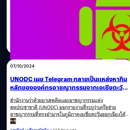
ต่อเดือน
IAS (Integral Ad Science) Threat Lab หน่วยงานตรวจจับภัย
คุกคามและการฉ้อโกงทางไซเบอร์ ได้เปิดเผยกลโกงล่าสุด
ของผู้ไม่ประสงค์ดีที่เรียกว่า 'Kaleidoscope' ซึ่งหลอกให้ผู้ใช้
ติดตั้งแอปฯ ที่ดูเหมือนว่าผ่านการรับรองอย่างถูกต้องบน
Google Play Store แต่มาพร้อมกับมัลแวร์แบบเดียวกับแอปฯ
ปรีดี ฤกษ์วลีกุล
| 451 days ago
จากสโตร์ Third Party ซึ่งจะส่งผลร้ายต่อผู้ใช้อุปกรณ์ระบบ
Read More
Android ในทันที IAS Threat Lab เรียกกลวิธีนี้ว่า
Kaleidoscope ซึ่งแปลว่า กล้องสลับลาย เพราะมักถูกปรับ
เปลี่ยนอยู่เสมอเพื่อป้องกันการถูกตรวจจับ IAS Threat Lab
07/10/2024
ได้รายงานข้อมูลล่าสุด ระบุว่า มีอุปกรณ์ใหม่จำนวน 2.5 ล้าน
เครื่อง ถูกโจมตีด้วยวิธีลักษณะนี้ในแต่ละเดือน โดย 20% ถูก
UNODC เผย Telegram กลายเป็นแหล่งหากิน
พบในประเทศอินเดีย นอกจากนั้นก็ยังพบในประเทศ
หลักขององค์กรอาชญากรรมจากเอเชียตะวัน
อินโดนีเซีย, ฟิลิปปินส์ และบราซิล Kaleidoscope นั้น จะให้ผู้
ออกเฉียงใต้
ใช้อุปกรณ์ระบบ Android ติดตั้งแอปฯ จาก Play Store ซึ่งดู
สำนักงานว่าด้วยยาเสพติดและอาชญากรรมแห่ง
เหมือนว่าได้ผ่านรับรองความปลอดภัยแล้ว แต่แท้จริงเป็นการ
สหประชาชาติ (UNODC) ออกรายงานที่ระบุว่าเครือข่าย
เชื่อมโยงไปติดตั้งแอปฯ ที่ถูกโคลนขึ้นมาให้มีรูปลักษณ์เหมือน
อาชญากรรมที่ทรงอำนาจในภูมิภาคเอเชียตะวันออกเฉียงใต้
กันจากสโตร์…
มักใช้ Telegram ในการปฏิบัติการขนาดใหญ่ ซึ่งเปลี่ยนรูปแบบ
การดำเนินอาชญากรรมไปอย่างสิ้นเชิง