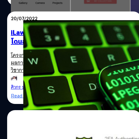
20/07/2022
iLaw เผย 30 นักเคลื่อนไหวทางการเมืองไทย
โดนสปายแวร์เพกาซัสสอดแนม
โครงการอินเทอร์เน็ตเพื่อกฎหมายประชาชน (iLaw) เปิดเผย
ผลการสอบสวนการคุกคามนักกิจกรรมทางการเมือง นัก
วิชาการในไทย พบว่ามีอย่างน้อย 30 คน ถูกสปายแวร์เพกาซัส
สอดแนมทางมือถือ
ศิวกร ปล้องใหม
| 1478 days ago
Read More
29/01/2022
ลบด่วน! บริษัทความปลอดภัยตรวจพบมัลแวร์