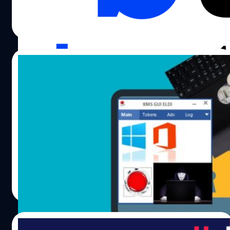
แอปพลิเคชันล่าสุดที่ถูกตรวจพบ!
ภควัต ขจิตวิชยานุกูล
| 1691 days ago
Read More
08/12/2021
ระวัง Activator (ตัวแครก) เถื่อนสำหรับ
Windows, Office ขโมยกระเป๋าเงิน Crypto
ของผู้ใช้
Tony Lambert นักวิจัยของ Red Canary กล่าวในรายงานที่เผย
แพร่เมื่อสัปดาห์ที่แล้วว่าผู้ใช้ติดมัลแวร์โดยการคลิกลิงก์ที่เป็น
อันตรายและดาวน์โหลด KMSPico หรือไฟล์ที่ติด Cryptbot
หรือมัลแวร์อื่นที่อาจไม่ได้แฝงมาในรูปแบบ KMSPico ฝ่ายติด
ตั้ง KMSPico ด้วย จะมีผลทำให้ Cryptbot ทำงานเบื้องหลัง
ณัชธนัท จุโฬทก
| 1702 days ago
Read More
16/10/2021