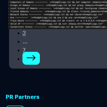
1
2
3
…
7
PR Partners