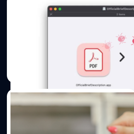
22/10/2023
เจาะลึก MetaStealer มัลแวร์ตัวใหม่ที่มุ่งเป้า
โจมตีฐานผู้ใช้งาน macOS โดยเฉพาะ
เร็ว ๆ นี้มีการเผยข้อมูลของ MetaStealer มัลแวร์ตัวใหม่ ที่มุ่ง
จู่โจม macOS บนชิป Intel โดยแฝงตัวมาในไฟล์ดิสก์อิมเมจ
(.dmg) เพื่อเข้าไปอาศัยในอุปกรณ์ และเก็บข้อมูลส่วนตัวของผู้
ใช้งาน โดยเฉพาะกลุ่มผู้ใช้งานที่เป็นองค์กร
เพ็ญจันทร์ อรัญพิพัฒน์
| 1019 days ago
Read More
12/07/2023
บัตรเครดิตแบบ ‘แตะเพื่อจ่าย’ ใช้งานง่าย แต่ก็
เพิ่มความเสี่ยงเงินหายออกจากบัญชีได้ถ้าไม่
ระวัง
ไม่นานมานี้ มีการเปิดเผยถึงข้อมูลของการโจมตีด้วย