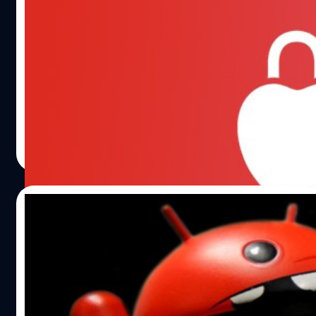
ตัวเลขชี้ มัลแวร์เพิ่มขึ้นทั่วโลก แฮกเกอร์มุ่งไป
ที่ Mac มากขึ้น
Malwarebytes เผยแพร่รายงานล่าสุดที่เกี่ยวกับมัลแวร์ที่เกิด
ขึ้น ตั้งแต่ประเทศที่มีการโจมตีด้วย Ransomware มากที่สุด
การพัฒนาของมัลแวร์ในปีที่ผ่านมา อัตราการเติบโตขอ
งมัลแวร์บน Mac ที่เพิ่มขึ้น และอื่น ๆ
วัชรกุล พัฒนาประทีป
| 910 days ago
Read More
17/12/2023
พบ Trojan นับ 10 มุ่งโจมตีแอป Mobile
Banking บน Android สั่งทำธุรกรรมได้เอง
Bleeping Computer รายงานว่าปีนี้มี Trojan กว่า 10 กลุ่มเกิด
ขึ้นเพื่อมาโ๗มตีแอปพลิเคชัน Mobile Banking รวมถึงแอปก