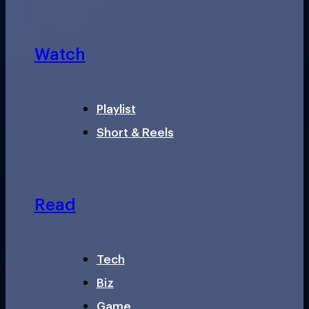
Watch
Playlist
Short & Reels
Read
Tech
Biz
Game