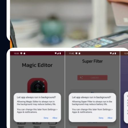
มัลแวร์ Prilex ที่มุ่งจู่โจมไปที่การจ่ายเงินผ่านบัตรเครดิต
แบบ ‘แตะเพื่อจ่าย’ โดยมีเป้าหมายเพื่อขโมยข้อมูลทางการเงิน
ของบัตรเครดิต และนำไปสร้างบัตรเครดิตปลอม (cloning) ที่
สามารถใช้งานได้จริง
เพ็ญจันทร์ อรัญพิพัฒน์
| 1120 days ago
Read More
31/07/2022
ลบด่วน! เผยรายชื่อ 28 แอปแต่งภาพ,
วอลเปเปอร์, อีโมจิ บน Android ที่มาพร้อม
ไวรัส!
Dr. Web บริษัทด้านความปลอดภัยสำรวจพบแอปแอนดรอยด์
ยอดนิยมบน Google Play Store แต่กลับแฝงมาด้วยไวรัสที่จะ
ขโมยข้อมูลของผู้ใช้ ซึ่งล่าสุด Google ได้ลบแอปเหล่านี้ออกไป
จาก Play Store แล้ว แต่แอปเหล่านี้จะไม่ถูกลบออกจากสมา
ร์ตโฟนของผู้ใช้
ภควัต ขจิตวิชยานุกูล
| 1466 days ago
Read More