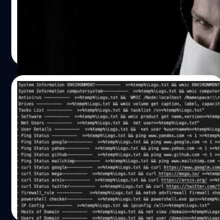
แอปพลิเคชันไม่ประสงค์ดีจำนวน 200 แอป ซึ่งได้รับการ
อนุมัติให้เข้ามาใน Google Play Storeจนถึงวันนี้มัลแวร์ตัวดัง
กล่าวได้แทรกซึมเข้าไปในอุปกรณ์แอนดรอยด์ไปทั่วโลกกว่า
70 ประเทศ และโขมยเงินของเหยื่อเป็นจำนวนกว่า 10 ล้าน
ภควัต ขจิตวิชยานุกูล
| 1767 days ago
เครื่อง
Read More
28/07/2021
แฮกเกอร์ชาวอิหร่านปลอมตัวเป็นครูสอนแอ
โรบิกหลอกขโมยข้อมูล
กลุ่มแฮกเกอร์ที่อาจมีความเชื่อมโยงกับกองทัพอิหร่านปลอม
เป็นครูสอนแอโรบิก บนโซเชียลมีเดีย เพื่อหลอกจารกรรม
ข้อมูล
จตุรวิทย์ เครือวาณิชกิจ
| 1834 days ago
Read More