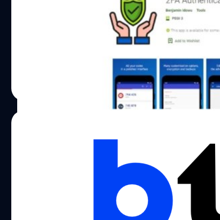
ที่มาพร้อมแอปชื่อ ‘2FA Authenticator’ บน
Google Play Store!
Pradeo บริษัทด้านความปลอดภัยมือถือสำรวจพบ
แอปพลิเคชันใน Google Play Store ที่ตามชื่อเหมือนจะช่วย
Photo by REUTERS/Dado Ruvic
ให้ผู้ใช้ปลอดภัยมากขึ้น แต่จริง ๆ แล้วตัวแอปกลับแอบปล่อย
มัลแวร์ที่แฮกเกอร์ใช้ โดยแอปดังกล่าวมีชื่อว่า '2FA
Authenticator'
ภควัต ขจิตวิชยานุกูล
| 1649 days ago
Read More
18/12/2021
มัลแวร์ Joker แอบแฝงมากับแอปพลิเคชันใน
Google Play Store ที่มีผู้ดาวน์โหลดกว่า
500,000 ครั้ง!
นักวิจัยความปลอดภัยทางไซเบอร์ (Cybersecurity
researcher) จาก Pradeo ได้อัปเดตบทความระบุแอปพลิเคชัน
มือถือบน Google Play Store ที่มีมัลแวร์โจ๊กเกอร์ (Joker
Malware) ติดมาด้วย โดยแอปพลิเคชัน Color Message เป็น