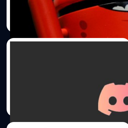
ลุ่มฟินเทค/แอปเทรดกว่า 985 แอปของฝั่งอุปกรณ์ Android
โดยเฉพาะ
วัชรกุล พัฒนาประทีป
| 962 days ago
Read More
06/11/2023
ลิงก์โฮสต์ไฟล์นอก Discord จะมีอายุเหลือ 24
ชั่วโมง เพื่อสู้มัลแวร์
Discord เผยว่าลิงก์โฮสต์ไฟล์บนแพลตฟอร์มจะมีการรีเฟรช
ทุก 24 ชั่วโมง เพื่อต่อสู้กับมัลแวร์ที่แพร่กระจายไปทั่ว
จตุรวิทย์ เครือวาณิชกิจ
| 1004 days ago
Read More