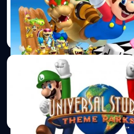
ลุงหนวดมาริโอ ผ่านมา 30 ปีขายเกมไปได้มากน้อยแค่ไหนไป
ดูกัน
วงศกร ปฐมชัยวัฒน์
| 3806 days ago
Read More
05/03/2016
ยูนิเวอร์แซล สตูดิโอ ทุ่ม 350 ล้านเหรียญสร้าง
สวนสนุกนินเทนโด !!
ข่าวดีสำหรับแฟนปู่นิน สวนสนุก มาริโอ จะเกิดขึ้นจริงแล้ว
วงศกร ปฐมชัยวัฒน์
| 3810 days ago
Read More