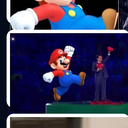
เอกพล ชูเชิด
| 3640 days ago
Read More
22/08/2016
นายกญี่ปุ่น กลายเป็น Super Mario ในพิธีปิด
โอลิมปิก
Super Mario โดเรม่อน กัปตันซึบาสะ Pacman โผล่ในพิธีปิด
โอลิมปิก
วงศกร ปฐมชัยวัฒน์
| 3640 days ago
Read More
17/08/2016