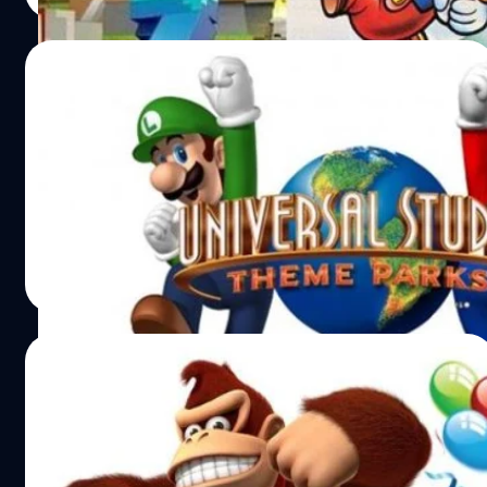
12/07/2016
สวนสนุก Nintendo งบบานปลายแซงหน้า
แฮร์รี่ พอตเตอร์ !!
ยูนิเวอร์แซล สตูดิโอ แจ้งความคืบหน้าของสวนสนุก Nintendo
วงศกร ปฐมชัยวัฒน์
| 3681 days ago
Read More
10/07/2016
เกมลิงยักษ์ Donkey Kong อายุครบ 35 ปีแล้ว
อายุ 35 ปีแล้วสำหรับ Donkey Kong ลิงยักษ์จากค่ายนินเทน
โด มาดูกันว่ามีกี่เกมที่ออกวางขาย