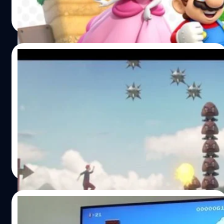
วงศกร ปฐมชัยวัฒน์
| 3706 days ago
Read More
12/06/2016
ชมตัวอย่างหนังจากเกม Super Mario Maker
ฉบับแฟนๆสร้างเอง
Super Mario Maker จะกลายเป็นตัวอย่างหนังฉบับแฟนๆทำ
กันเอง
วงศกร ปฐมชัยวัฒน์
| 3711 days ago
Read More
01/06/2016
น้ำตาไหล คอเกมสร้างด่านในเกม มาริโอ เพื่อ