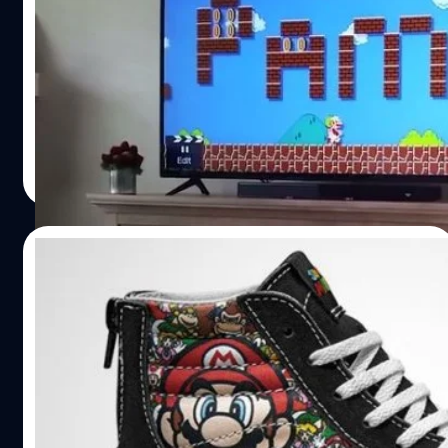
ขอแฟนสาวแต่งงาน
เมื่อ วีดีโอเกมมาเป็นสื่อรัก ชมด่านมาริโอที่สร้างไว้ขอแต่งงาน
สาว
วงศกร ปฐมชัยวัฒน์
| 3723 days ago
Read More
04/05/2016
แฟนนินเทนโดเตรียมเสียเงิน Vans เปิดตัว
รองเท้าลายเกม มาริโอ เซลด้า
Vans เตรียมออกรองเท้ารุ่นพิเศษจากเกมนินเทนโด ที่แฟนเกม
ต้องอยากได้
วงศกร ปฐมชัยวัฒน์
| 3750 days ago