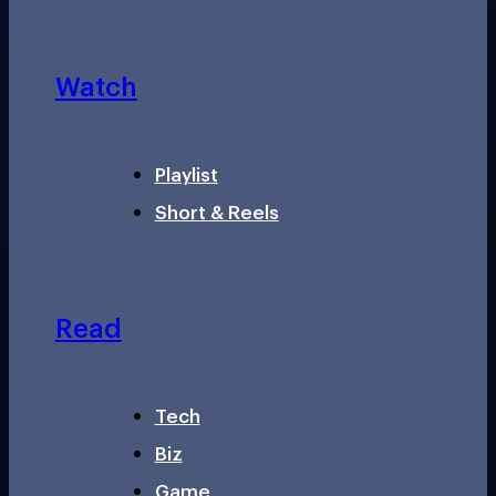
Watch
Playlist
Short & Reels
Read
Tech
Biz
Game