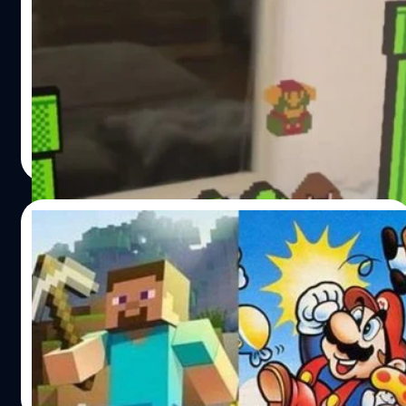
มาเล่นเกม Super Mario 8 Bit ด้วยแว่น
Hololens ของไมโครซอฟท์
จะเกิดอะไรขึ้นเมื่อเอา HoloLens ไปเล่นเกม 8Bit แฟมิคอม
วงศกร ปฐมชัยวัฒน์
| 3645 days ago
Read More
03/08/2016
ชม 10 อันดับเกมที่สามารถยึดครองโลกได้ !!
ใครโลกวีดีโอเกม มีหลายครั้งที่มันสามารถสร้างกระแสจนอาจ
จะเรียกได้ว่ามันครองโลกได้มาดูกันว่ามีเกมไหนเคยทำได้บ้าง
วงศกร ปฐมชัยวัฒน์
| 3660 days ago
Read More