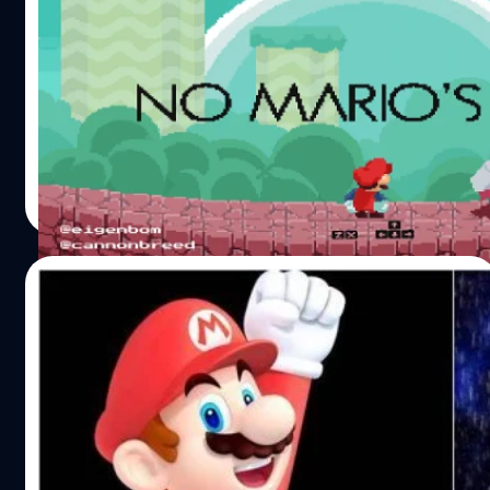
No Man’s Sky
ASMB Games ได้ดัดแปลงเกมสุดคลาสสิคอย่าง Super
Mario Bros. มาในสไตล์ของเกมที่กำลังโด่งดังอย่าง No
Man's Sky ได้อย่างลงตัวและได้บรรยากาศครบถ้วน
ปรีดี ฤกษ์วลีกุล
| 3630 days ago
Read More
22/08/2016
อธิบายเหตุผล ทำไมเกมและการ์ตูนของญี่ปุ่น
จึงสำคัญในพิธีปิด Rio 2016
ที่มาของแนวคิด ญี่ปุ่นในพิธีปิด Rio 2016 มันคือ หนึ่งใน
แผนการแก้ไขปรับโครงสร้างเศรษฐกิจที่โด่งดังไปทั่วโลกใน
พริบตา