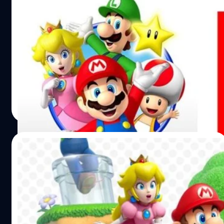
Nintendo จับมือ Uniqlo จัดประกวดออกแบบ
เสื้อยืด รางวัลกว่า 350,000 บาท
Uniqlo จัดประกวดออกแบบเสื้อยืดลายตัวละครจากค่าย
Nintendo
วงศกร ปฐมชัยวัฒน์
| 3692 days ago
Read More
17/06/2016
เตรียมพบกับเกม Super Mario รูปแบบใหม่
เร็วๆนี้ !!
ข่าวดีจะได้พบกับมาริโอภาคใหม่แล้ว