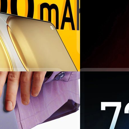
Dimensity 9400+
Redmi เปิดตัวสมาร์ตโฟนระดับน
MediaTek Dimensity 9400
ปรีดี ฤกษ์วลีกุล
| 406 days 
Read More
: สูงสุดบน AnTuTu
Samsung Galaxy Ta
14/04/2025
Ultra
่นถัดไปของแบรนด์ ได้ผลทดสอบจาก
Realme GT 7 จะมาพร
8.25 กรัม
realme เตรียมเปิดตัวสมาร์ตโฟ
รับการอัปเกรดสเปกในหลาย
ปรีดี ฤกษ์วลีกุล
| 480 days 