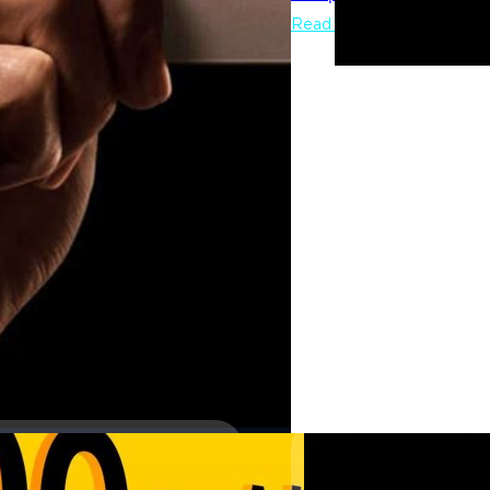
Read More
07/08/2025
iQOO เปิดตัว Z10 Tu
8,000 mAh, เริ่มต้น
iQOO แบรนด์ย่อยของ vivo ที่เ
คือ Z10 Turbo+ ที่ประเทศจีน
ปรีดี ฤกษ์วลีกุล
| 365 days ag
Read More
27/06/2025
Redmi เปิดตัวรุ่นเก