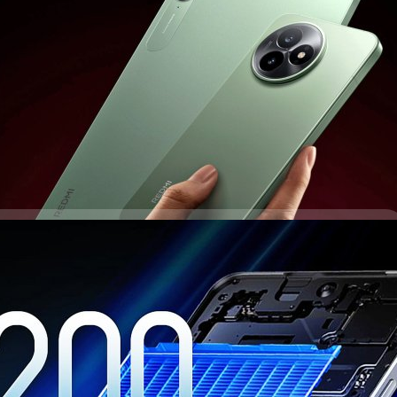
ักฆ่าเรือธงรุ่นล่าสุด นั่นคือ K80 Ultra ซึ่งขับเคลื่อนด้วยชิปเซตเรือธง
+
ago
b S10
้อมแบตฯ ใหญ่ 7,200 mAh ภายใต้บอดี้ที่บางเพียง
นเรือธงรุ่นใหม่ นั่นคือ GT 7 ที่ประเทศจีนในวันที่ 23 เมษายน 2025 ซึ่งจะได้
ด้าน
ago