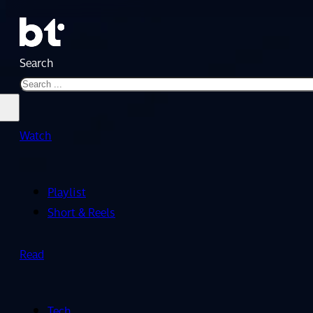
Search
Watch
Playlist
Short & Reels
Read
Tech