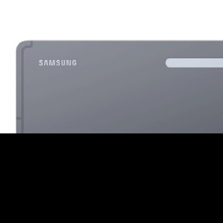
S11 Ultra โผล่ทดสอบ Benchmark ก่อนเปิดตัวจริง 4
รือธงรุ่นถัดไป นั่นคือ Galaxy Tab S11 Ultra ในอีเวนต์ Galaxy Event ที่จะ
o
axy Tab S11 และ Tab S11 Ultra : สเปกเรือธง, บอดี
 จtติดตั้งจอ Dynamic AMOLED 2X ขนาด 14.6 นิ้ว, รีเฟรชเรต 120 Hz, ชิป
o