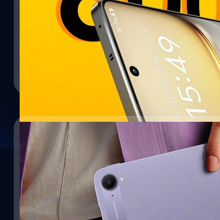
06/08/2025
iQOO Z10 Turbo+ ได้ผลทดสอบ 3.26 ล้านคะแนน 
iQOO ได้รายงานว่า Z10 Turbo+ ซึ่งเป็นสมาร์ตโฟนระดับพรีเมียมรุ
AnTuTu สูงถึง 3.26 ล้านคะแนน
ปรีดี ฤกษ์วลีกุล
| 366 days ago
Read More