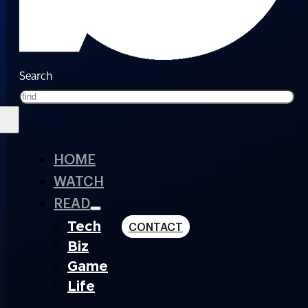
Search
HOME
WATCH
READ
Tech
CONTACT
Biz
Game
Life