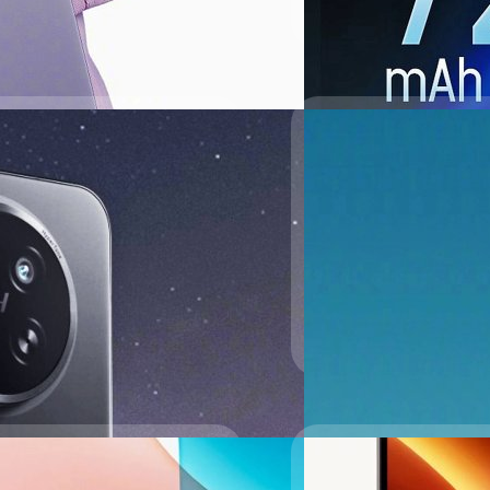
Read More
คู่แข่ง iPad mini
08/04/2025
ีไซน์ของ Redmi K Pad ซึ่งเป็น
ทัดรัด พร้อมขุมพลัง
เผยสเปกเต็ม vivo X20
Dimensity 9400+
มราคาที่เข้าถึงได้ง่าย แต่ยังคง
vivo เตรียมเปิดตัว X200s และ
มาตรฐานไปเมื่อเดือนตุลาค
ปรีดี ฤกษ์วลีกุล
| 486 days 
Read More
17/03/2025