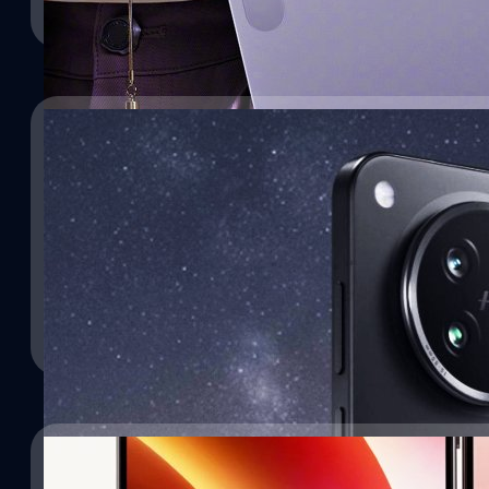
17/06/2025
Redmi K Pad แท็บเล็ตเรือธงจาก Xiaomi ที่หวังเป็น
12/04/2025
Xiaomi อีกหนึ่งแบรนด์เทคโนโลยียักษ์ใหญ่จากประเทศจีน ได้เปิดเผยด
แท็บเล็ตเรือธงรุ่นแรกของแบรนด์ Redmi
OPPO เปิดตัว Find X8s และ X8s+ : เรือธงขนาดกะ
Dimensity 9400+
ปรีดี ฤกษ์วลีกุล
| 416 days ago
OPPO ได้ประกาศเปิดตัวสมาร์ตโฟนเรือธง Find X8s และ Find X8s+ พร้อ
Read More
สเปกระดับเรือธงเอาไว้
ปรีดี ฤกษ์วลีกุล
| 482 days ago
Read More