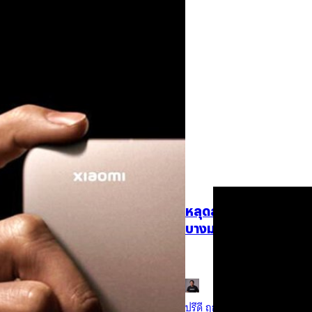
28/08/2025
Samsung Galaxy Tab 
ก.ย. นี้
Samsung เตรียมเปิดตัวแท็บเล็ตเ
จัดขึ้นในวันที่ 4 กันยายนนี้
imensity 9400+, กล้อง
ปรีดี ฤกษ์วลีกุล
| 344 days ag
ระดับพรีเมียมในซีรีส์ T นั่นคือ 15T
Read More
16/08/2025
หลุดสเปก Samsung Gal
บางมาก
Samsung Galaxy Tab S11 Ultra
เซต Dimensity 9400+
ปรีดี ฤกษ์วลีกุล
| 356 days ag