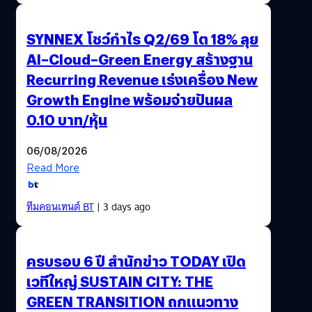
SYNNEX โชว์กำไร Q2/69 โต 18% ลุย
AI–Cloud–Green Energy สร้างฐาน
Recurring Revenue เร่งเครื่อง New
Growth Engine พร้อมจ่ายปันผล
0.10 บาท/หุ้น
06/08/2026
Read More
ทีมคอนเทนต์ BT
| 3 days ago
ครบรอบ 6 ปี สำนักข่าว TODAY เปิด
เวทีใหญ่ SUSTAIN CITY: THE
GREEN TRANSITION ถกแนวทาง