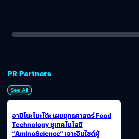
PR Partners
See All
อายิโนะโมะโต๊ะ เผยยุทธศาสตร์ Food
Technology ชูเทคโนโลยี
“AminoScience” เจาะอินไซต์ผู้