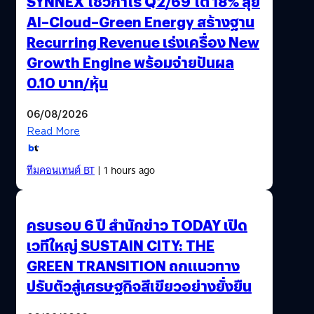
SYNNEX โชว์กำไร Q2/69 โต 18% ลุย
AI–Cloud–Green Energy สร้างฐาน
Recurring Revenue เร่งเครื่อง New
Growth Engine พร้อมจ่ายปันผล
0.10 บาท/หุ้น
06/08/2026
Read More
ทีมคอนเทนต์ BT
| 1 hours ago
ครบรอบ 6 ปี สำนักข่าว TODAY เปิด
เวทีใหญ่ SUSTAIN CITY: THE
GREEN TRANSITION ถกแนวทาง
ปรับตัวสู่เศรษฐกิจสีเขียวอย่างยั่งยืน