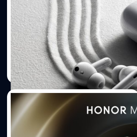
Honor ลุยงาน MWC 2022 เปิดตัวสมาร์ต
วอตช์ Watch GS 3 และหูฟัง Earbuds 3 Pro
Honor แบรนด์ย่อยของ Huawei ได้นำผลิตภัณฑ์ที่น่าสนใจมา
เปิดตัวในงาน Mobile World Congress ประจำปี 2022 ณ
เมืองบาร์เซโลนา ประเทศสเปน ซึี่งนอกเหนือจากสมาร์ตโฟน
ระดับเรือธงอย่าง Magic 4 และ Magic 4 Pro แล้้วนั้น ก็ยังมี
สมาร์ตวอตช์ Watch GS 3 และหูฟังไร้สาย Earbuds 3 Pro อีก
ปรีดี ฤกษ์วลีกุล
| 1619 days ago
ด้วย ก่อนหน้านี้ Honor ได้เปิดตัวสมาร์ตวอตช์ Watch GS 3 ที่
Read More
ประเทศจีนเมื่อต้นปี 2022 ที่ผ่านมา โดยมีหน้าจอแสดงผล
AMOLED ทรงกลม ขนาด 1.43 นิ้ว ความละเอียด 466 x 466
พิกเซล, บอดีสเตนเลส, สายรัดข้อมมือทำจากวัสดุหนัง สี
01/03/2022
Ocean Blue และ…
Honor นำเรือธงซีรีส์ Magic 4 พร้อมชิป
Snapdragon 8 Gen 1 เปิดตัวในงาน MWC
2022
Honor แบรนด์ที่แยกออกมาจาก Huawei ได้นสมาร์โฟนเรือธง