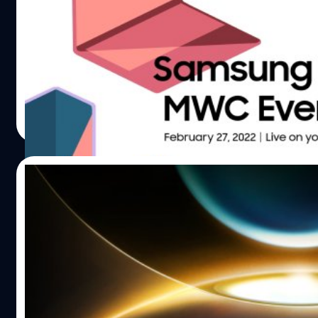
หลังจากผ่านไปเพียงสัปดาห์เดียวเท่านั้นที่ซัมซุง (Samsung)
ได้จัดงานเปิดตัว Galaxy Unpacked เปิดตัวซีรีส์ Galaxy S22
และ Galaxy Tab S8 ล่าสุดซัมซุงประกาศจัดงานเปิดตัวอีกรอบ
ในเดือนนี้ ที่จะเข้าร่วมจัดในงาน Mobile World Congress
(MWC) ในเมืองบาร์เซโลนา ประเทศสเปน ในช่วงปลายเดือนนี้
ศุภกานต์ เหล่ารัตนกุล
| 1631 days ago
Read More
10/02/2022
เผยทีเซอร์เรือธงรุ่นใหม่จาก Honor พร้อมผล
คะแนน Geekbench!
ซีอีโอของ Honor ได้โพสต์เฟซบุ๊กโชว์ภาพทีเซอร์สมาร์ตโฟน
Magic รุ่นใหม่ มาพร้อมชิปเซ็ตตัวท็อป Snapdragon 8 Gen 1
ซึ่งจะเปิดตัวในงาน MWC 2022