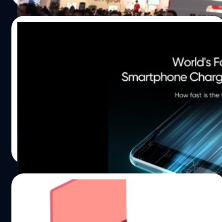
21/02/2022
Realme เตรียมเปิดตัว เทคโนโลยีชาร์จสมาร์ต
โฟนที่ ‘เร็วที่สุดในโลก’ 28 ก.พ. นี้!
ก่อนหน้านี้มีข่าวลือว่า Realme อาจเปิดตัวสมาร์ตโฟนชาร์จเร็ว
80W และ 150W ซึ่งแม้จะไม่มีการคอนเฟิร์มใด ๆ จากบริษัท
แต่ล่าสุดทาง Realme ก็ได้ปล่อยทีเซอร์โฆษณาว่า จะเปิดตัว
สมาร์ตโฟนที่ชาร์จเร็วที่สุดในโลกที่งาน MWC 2022 ในวันที่
28 ก.พ. นี้!
ภควัต ขจิตวิชยานุกูล
| 1627 days ago
Read More
17/02/2022
Samsung ประกาศจัดงานเปิดตัวอีกครั้ง 27
ก.พ. นี้ คาดเปิดตัวแล็ปท็อปใหม่