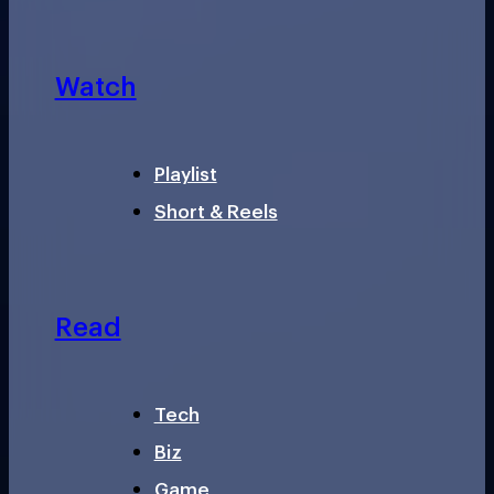
Watch
Playlist
Short & Reels
Read
Tech
Biz
Game