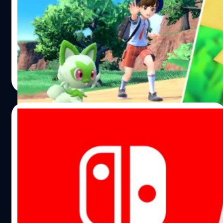
Relic Castle ซึ่งเป็นเว็บไซต์ที่เป็นโฮสต์ลิงก์ ไปยังตัวเกม
'Pokemon' ฉบับที่แฟน ๆ สร้างที่เปิดในปี 2014 ได้โดน สั่งให้
ปิดตัวลงแล้ว
วงศกร ปฐมชัยวัฒน์
| 858 days ago
Read More
28/03/2024
Nintendo อเมริกาปรับลดทีมงาน ในส่วนของ
ฮาร์ดแวร์ และซอฟต์แวร์
ตอนนี้ได้มีการดำเนินการที่จะส่งผลกระทบกับทีมงานทดสอบ
เกม และจะมีหลายคนที่จะถูกเลิกจ้าง ซึ่งทาง Nintendo of
America จะทำการจ่ายค่าชดเชย