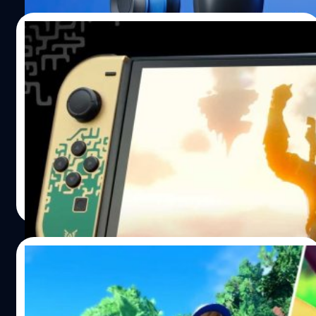
10/04/2024
แฟนเกมเพิ่มแรม Nintendo Switch Oled
เป็น 8GB จนเล่นเกมความละเอียด 4K ได้
เล่นเกมที่อัปเกรดให้มีความละเอียดระดับ 4K และเฟรมเรตระ
ดับ 60 FPS มีการดัดแปลงเครื่อง Nintendo Switch ให้มีแรม
เพิ่มจาก 4GB เป็น 8GB
วงศกร ปฐมชัยวัฒน์
| 850 days ago
Read More
03/04/2024
เว็บไซต์ที่เป็นโฮสต์ลิงก์ ไปยังเกม ‘Pokemon’
ที่แฟน ๆ สร้างปิดตัวลงแล้ว