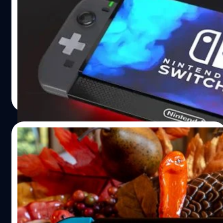
ประธาน Nintendo บอกว่าคอนโซลรุ่นต่อไป
ของค่ายจะเป็น “Switch รุ่นถัดไป”
ประธาน Nintendo ฟุรุคาวะได้ตอบคำถามเมื่อถูก ถามว่า
คอนโซลรุ่นต่อไปจะเป็นสิ่งใหม่ใช่หรือไ
วงศกร ปฐมชัยวัฒน์
| 822 days ago
Read More
03/05/2024
Nintendo กวาดล้างอีมูเลเตอร์ Switch ที่
โคลน Yuzu ไปทำต่อทั้งหมดใน GitHub กว่า
8,000 ชุด
ในเวลาไม่ถึงเดือนหลังจาก Nintendo ชนะคดี พวกเขาได้ยื่น
หนังสือแจ้ง DMCA (Digital Millennium Copyright Act) กับ
GitHub เพื่อกวาดล้าง Fork (โครงการพัฒนาที่แตกจาก