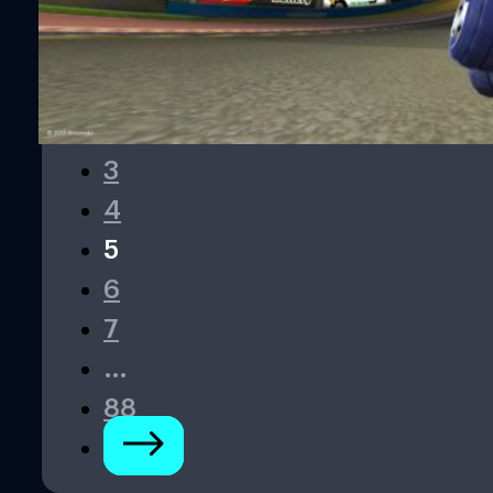
1
…
3
4
5
6
7
…
88