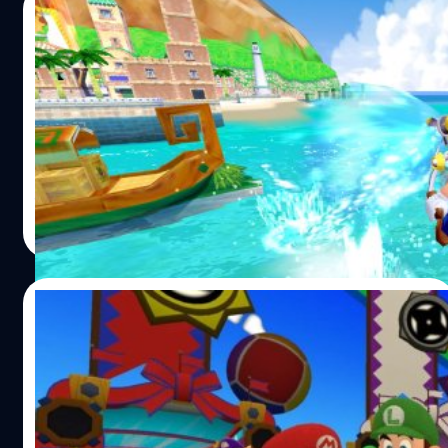
28/04/2024
Emu ของ GameCube กับ Wii บน iPhone
อาจจะเล่นไม่ได้ เนื่องจากข้อจำกัดทางเทคนิค
แต่น่าเสียดายที่สาวกคอเกมเก่าอาจจะไม่ได้เล่น GameCube
กับ Nintendo Wii
จีรนาถ เรืองทรัพย์
| 833 days ago
Read More
26/04/2024
Garry’s Mod ได้ลบ Mod จากเกม Nintendo
บน Steam ออกหมดหลังจากปู่นินสั่งให้ลบ
Facepunch Studios ได้ออกมาประกาศอย่างเป็นทางการว่า
จะมีการลบ Mod Steam Workshop ที่มีเนื้อหาที่เกี่ยวข้องกับ