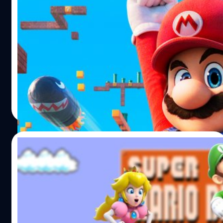
ความสำเร็จของพวกเขา" "ผมพูดตรง ๆ เลยนะ ผมอยากรู้วิธี
Nintendo ยืนยันสร้าง ‘The Super Mario
การของพวกเขา" ทาเคดะบอกเสริม "บวกกับพวกเขานำเสนอ
Bros. Movie 2’ กำหนดฉายปี 2026
แนวเกมที่หลากหลาย จนมีเกมสุดแหวกแนว PaRappa the
Rapper ออกมา ถ้าลองพิจารณาภาพรวมของทั้งหมด ผมคิด
Nintendo ได้จัดอีเวนท์ Mario Day โดยได้มีการเปิดเผยความ
ว่าพวกเราต้องชื่นชมความสำเร็จของ PlayStation" เป็นเวลา
คืบหน้าของโปรเจกต์มากมาย หนึ่งในนั้นคือการกลับมาร่วม
เกือบ 27 ปีที่ทาเคดะให้สัมภาษณ์ถึงความสำเร็จของ
งานกับ Universal อีกครั้ง
PlayStation…
ปรีดี ฤกษ์วลีกุล
| 881 days ago
Read More
10/03/2024
[บทความ] ที่มาของตัวละครจากเกม ‘Super
Mario’ ที่ไม่ได้มาแบบง่าย ๆ
ที่มาของชื่อตัวละครในเกม 'Super Mario' มาจากที่ไหน เพราะ
มันไม่ได้มาแบบง่าย ๆ บางตัวได้มาจากความบังเอิญจนแทบไม่