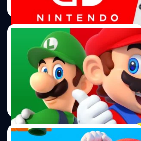
วงศกร ปฐมชัยวัฒน์
| 863 days ago
Read More
19/03/2024
ในอดีตผู้จัดการ Nintendo เคยกล่าวชม Sony
ถึงความสำเร็จของ PlayStation
ย้อนกลับไปปี ค.ศ. 1997 เก็นโย ทาเคดะ (Genyo Takeda)
อดีตผู้จัดการ Nintendo เคยให้สัมภาษณ์กับนิตยสาร
Dengeki Nintendo 64 เขาถูกถามว่าคิดยังไงกับความสำเร็จ
ของ PlayStation เครื่องเกมคอนโซลจาก Sony เครื่องเกม
น้องใหม่ที่มาแรงออกตัวแซง Nintendo 64 "ผมปฏิเสธไม่ได้ว่า
จีรนาถ เรืองทรัพย์
| 872 days ago
PlayStation ขายดีทั่วโลก" ทาเคดะบอก แนวทางของ Sony
Read More
กับ Nintendo แตกต่างกันมาก "ทาง Nintendo จะมุ่งเน้น
คุณภาพมากกว่าปริมาณ แม้จะทำให้เกมมีน้อยลงก็ตาม ขณะ
ที่ Sony จะเข้าถึงกลุ่มคนได้หลากหลายมากกว่าเพราะมีเกมให้
10/03/2024
เลือกเล่นมากมาย อย่างไรก็ตามแนวเกมที่หลากหลายถือเป็น