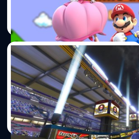
น่าเชื่อ
วงศกร ปฐมชัยวัฒน์
| 881 days ago
Read More
10/03/2024
เปิดตัว LEGO Mario Kart ในวัน Mario Day
แต่ตอนนี้เห็นแค่เงา ขายจริงปีหน้าเลย
10 มีนาคม ถ้าเขียนวันเดือนปีแบบต่างประเทศจะใช้ฟอร์แมต
เดือนวันปี Mar 10 ถ้าเอามาร่วมกันจะอ่านเป็น Mario ใช่แล้ว
วันที่ 10 มีนาคมของทุกปี กลายเป็นวัน Mario Day ถือเป็นการ
เฉลิมฉลองให้กับตัวละครจากเกมสุดโด่งดังของ Nintendo
จีรนาถ เรืองทรัพย์
| 882 days ago
Read More