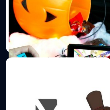
สตูดิโอผู้พอร์ต Hogwarts Legacy มายัง
Switch
Nintendo ขยับเสริมทัพเข้าถือหุ้น Shiver Entertainment สตู
ดิโอที่พอร์ต Hogwarts Legacy, Mortal Kombat 1 และอีก
หลายเกมมาลงให้กับ Nintendo Switch
จีรนาถ เรืองทรัพย์
| 807 days ago
Read More
09/05/2024
บอสใหญ่ค่าย Level 5 อยากสร้างเกม 18+ ที่มี
Sex และความรุนแรง
ประธาน Level 5 กล่าวว่าเขาต้องการสร้างเกมอีโรติกที่มี
เนื้อหาเรื่องเพศ และเกมที่มีความรุนแรงระดับ 18+