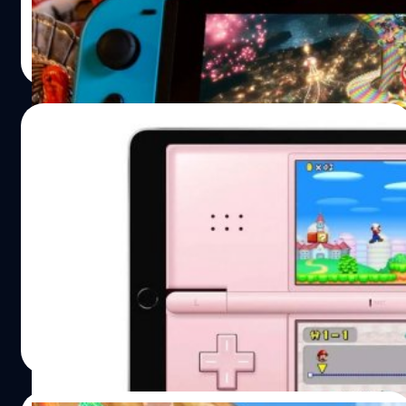
พัฒนาจากโปรแกรมเดิม ไปทำต่อ) ของโปรแกรม Yuzu ใน
GitHub ทั้งหมด ถึง 8,535 ชุด
จีรนาถ เรืองทรัพย์
| 827 days ago
Read More
01/05/2024
Delta Emulator เตรียมเปิดตัวแอปสำหรับ
iPad เล่นคอนโซลย้อนยุคจอใหญ่กว่าเดิม
Delta Emulator เตรียมมาสู่บน iPad กำลังมาเปิดให้เล่นกัน
แล้ว โดยมันจะจำลองการเล่น Gameboy Advance รวมทั้ง
เครื่องเกมพกพา 2 หน้าจอ Nintendo DS
วงศกร ปฐมชัยวัฒน์
| 829 days ago
Read More