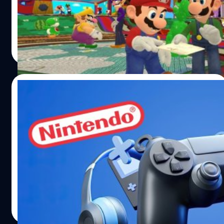
ค่าย Nintendo ออก
วงศกร ปฐมชัยวัฒน์
| 835 days ago
Read More
15/04/2024
[บทความ] เกิดอะไรขึ้นกับวงการเกม ทำไมเกิด
การปลดพนักงานครั้งใหญ่
ทำไมถึงได้เกิดเหตุการณ์นี้ถึงเกิดขึ้นกับวงการเกม ซึ่งหาก
ติดตามข่าวเศรษฐกิจจะรู้ว่าตอนนี้เกิดวิกฤตทั่วโลก เพราะหลัง
จากโรคระบาดผ่านพ้นไปเศรษฐกิจยังไม่ฝื้นตัวดี
วงศกร ปฐมชัยวัฒน์
| 845 days ago
Read More