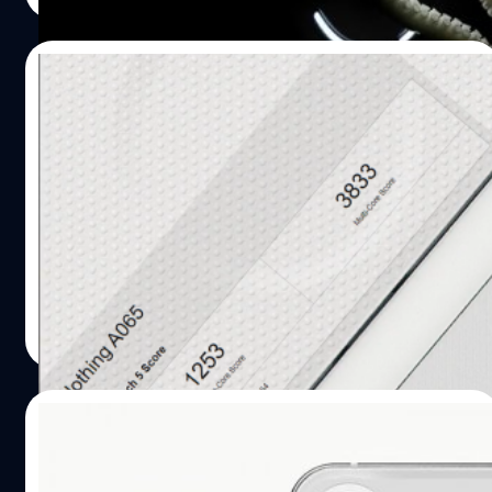
16/05/2023
คะแนน Nothing Phone(2) โผล่บน
Geekbench คาดใช้ชิปเซต Snapdragon 8+
Gen 1 รุ่นลดความเร็ว
คะแนนผลการทดสอบชิปเซ็ตของ 'Nothing A065' ซึ่งคาดกัน
ว่าเป็น Nothing Phone(2) สมาร์ตโฟนรุ่นใหม่ของค่าย โผล่บน
เว็บไซต์ Geekbench 5 ซึ่งจากข้อมูล CPU คาดใช้ชิปเซ็ต
Snapdragon 8+ Gen 1 รุ่นลดความเร็วตามที่เคยหลุดมาก่อน
หน้านี้
กิตติธัช วนิชผล
| 1177 days ago
Read More
06/05/2023
หลุดสเปก Nothing Phone (2): ชิป