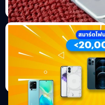
กรภิภัฏ อธิศอัษฎา
| 1283 days ago
Read More
12/01/2023
แนะนำ 5 มือถือ 5G ราคาไม่เกิน 20,000 ปี
2023 ฉบับอ่านจบเดินไปซื้อได้เลย
ปีใหม่ ได้เวลามือถือใหม่ ! ผู้เขียนเองก็ได้รับคำถามเรื่องการ
เลือกซื้อสมาร์ตโฟนจากหลาย ๆ คนเหมือนกันว่า มีงบเท่านี้ซื้อ
มือถือรุ่นไหนดี หรือ ถ้าอยากได้ฟีเจอร์ประมาณนี้ต้องซื้อมือ
ถือรุ่นไหน ดังนั้นในบทความนี้เราจะมาแนะนำ 5 สมาร์ตโฟนใน
งบราคาไม่เกิน 20,000 บาท ที่บอกเลยว่าอ่านจบ กำเงินไปซื้อ
กิตติธัช วนิชผล
| 1302 days ago
ได้เลย !
Read More