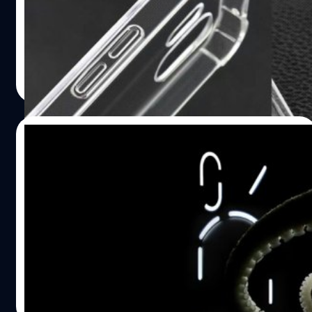
รับชมกันก่อนเปิดตัวด้วย โดยภาพเหล่านี้ถูกเผยแพร่โดย
/LEAKS
อลิญฑณัฐน์ กิจชิระสกุล
| 1149 days ago
Read More
13/06/2023
รอแล้ว ! Twitter ของ Nothing ประกาศจัด
งานเปิดตัว Nothing Phone(2) 11 กรกฎาคม
4 ทุ่มนี้ !
แอคเคานท์ทวิตเตอร์ของ Nothing ประกาศจัดงานเปิดตัว
Nothing Phone(2) ในวันที่ 11 กรกฎาคม เวลา 4 ทุ่ม ผ่าน
เว็บไซต์ nothing !
กิตติธัช วนิชผล
| 1149 days ago
Read More