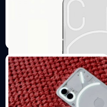
Snapdragon 8+ Gen 1, ดีไซน์โปร่งแสงสุดล้ำ
เช่นเดิม
Sunay Gourkhede ได้เปิดเผยข้อมูลสเปกหลักของ Nothing
Phone (2) ให้ทราบกัน โดยจะมาพร้อมชิปเซต Snapdragon
8+ Gen 1
ปรีดี ฤกษ์วลีกุล
| 1187 days ago
Read More
31/01/2023
Nothing Phone (2) จะเปิดตัวในอเมริกาปลาย
ปีนี้ พร้อมความพรีเมียมกว่าเดิม
Carl Pei ซีอีโอของ Nothing Phone (2) เผยว่ามือถือระดับเรือ
ธงรุ่นใหม่จะมาพร้อมกับ "ความพรีเมียมกว่า" Nothing Phone
(1) ที่เปิดตัวไปแล้ว