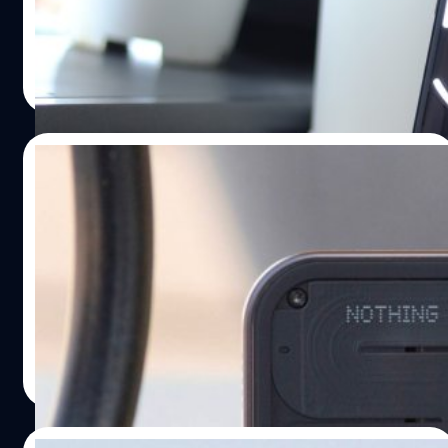
บั๊กและซอฟต์แวร์ความปลอดภัยประจำเดือนเมษายนด้วย
ล่าสุด Nothing เตรียมปล่อยอัปเดตซอฟต์แวร์เวอร์ชันล่าสุด
ให้กับ Nothing Phone (2) ที่รวมเอา ChatGPT เข้ามาอยู่ใน
วัชรกุล พัฒนาประทีป
| 839 days ago
NothingOS เลย
Read More
29/12/2023
หลุดราคาและพื้นที่เก็บข้อมูลของ Nothing
Phone (2a)
Nothing เตรียมเปิดตัวสมาร์ตโฟนรุ่นถัดไปซึ่งมีชื่อว่า
Nothing Phone (2a) ซึ่งมีข่าวลือว่าจะเปิดตัวในงาน MWC
อลิญฑณัฐน์ กิจชิระสกุล
| 951 days ago
Read More