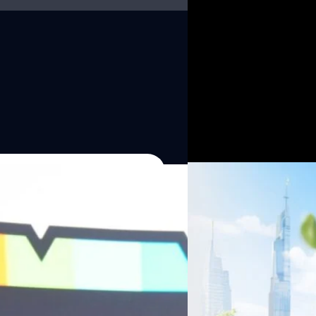
06/08/2026
ครบรอบ 6 ปี สำนักข่
TRANSITION ถกแนวทางป
เนื่องในโอกาสครบรอบ 6 ปี ส
เปลี่ยนมุมมองเกี่ยวกับการเปล
Green Energy สร้างฐาน
ประยุกต์ใช้ได้จริง จากผู้แทน
ine พร้อมจ่ายปันผล 0.10
ประเทศไทยควรปรับตัวอย่างไร ? 
ทั้งในมิติของภาครัฐ ภาคธุรกิ
รดำเนินงานแข็งแกร่ง กำไรสุทธิ
รัตนาภรณ์ ศรีนวลจันทร์
| 16 h