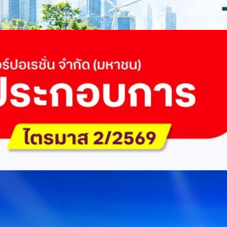
ะเชื่อมโยงนโยบายกับเทคโนโลยี เพื่อขับเคลื่อนประเทศไทยสู่เศรษฐกิจสีเขียว
วงศ์สวัสดิ์รองนายกรัฐมนตรีและรัฐมนตรีว่าการกระทรวงการอุดมศึกษา
ม Green Transitioning: Decarbonize Unlockร่วมสำรวจแนวทางที่ภาคธุรกิจ
ื่อลดการปล่อยคาร์บอน และเดินหน้าสู่เป้าหมาย Net Zero พบกับ คุณปัณ
ธานกรรมการบริหาร ฝ่ายวิศวกรรมโครงสร้างบริษัท…
 Q2/2569 กำไรสุทธิ 6.6 พันล้านบาท จ่ายปันผล 5.2
ัด (มหาชน) รายงานผลประกอบการประจำไตรมาส 2/2569 มีกำไรสุทธิหลังหัก
เนื่องเป็นไตรมาสที่ 6 พร้อมอนุมัติจ่ายเงินปันผลระหว่างกาลรวม 5.2 พันล้าน
 โดยผลการดำเนินงานหลักได้รับปัจจัยหนุนจากการบริหารต้นทุนและการเติบโต
การเงิน (Q2/2569)มูลค่า / สถิติการเปลี่ยนแปลง (YoY)การเปลี่ยนแปลง
(ไม่รวม IC)4.14 หมื่นล้านบาท+0.8%+0.8%EBITDA2.83 หมื่นล้าน
ักภาษี (NPAT)6.6 พันล้านบาท+3.2 เท่าทรงตัวอัตราส่วนหนี้สินสุทธิต่อ
่า ปัจจัยขับเคลื่อนด้านฐานผู้ใช้และเทคโนโลยี ด้านปริมาณผู้ใช้งาน ไตรมาสนี้
ี่เพิ่มขึ้น 4.79 แสนเลขหมาย รวมเป็น 48.6 ล้านเลขหมาย (ในจำนวนนี้เป็นผู้ใช้
ะผู้ใช้บริการอินเทอร์เน็ตบ้านเพิ่มขึ้น 2.8 หมื่นราย โดยปัจจัยที่ส่งผลต่อการ
การกระตุ้นเศรษฐกิจภาครัฐ (ไทยช่วยไทย พลัส)…
Huawei Cloud ลงนาม MOU ผสานคลาวด์ระดับโลกและ
ริยะ สยายปีกภาคอุตสาหกรรมและการผลิต พร้อมดัน
ิตยุค AI