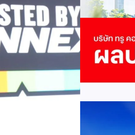
เศรษฐกิจ ปรับห่วงโซ่คุณค่า แล
ากช่วงเดียวกันของปีก่อน สูงกว่าการ
โดย ศาสตราจารย์ ดร. ยศชนัน 
Read More
วิทยาศาสตร์ วิจัยและนวัตกรร
กาล 0.10 บาทต่อหุ้น โดยกำหนดวันที่
สามารถนำ Green Tech มาใช้เพ
04/08/2026
นผลวันที่
วรรธน์ นิลกิจศรานนท์ รองประ
True เผยผลประกอบการ
พันล้าน
บริษัท ทรู คอร์ปอเรชั่น จำก
ภาษี 6.6 พันล้านบาท ทำกำไรต่อ
บาท คิดเป็น 0.15 บาทต่อหุ้น
ของฐานผู้ใช้งาน ตัวชี้วัดทาง
(QoQ)รายได้จากการให้บริการ 
ทีมคอนเทนต์ BT
| 2 days ago
บาท+13.5%+1.1%กำไรสุทธิหลังห
EBITDA3.7 เท่า-0.3 เท่า-0.1 เท
Read More
มีผู้ใช้บริการโทรศัพท์เคลื่อนท
บริการ 5G รวม 19.3 ล้านราย) แล
04/08/2026
เพิ่มขึ้นของตัวเลขมาจากโครง
AIS Business ผนึก 
โซลูชันเชื่อมต่ออัจฉ
ประเทศไทยสู่ฐานการผล