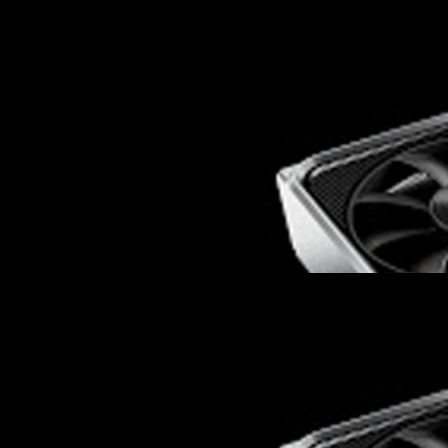
ิธีนำ RTX 3060 มาขุดเหรียญ ETH ด้วย Hash Rate เต็ม
กูล GeForce รุ่นใหม่ ๆ ที่จะออกมาในอนาคตจะมาพร้อมกับระบบจำกัด
บได้ว่าตัวการ์ดถูกนำไปขุดเหรียญ Ethereum (ETH) ซึ่ง ณ ปัจจุบันก็มีการ์ดจอ
าง RTX 3060 ที่มีการนำระบบนี้มาใช้งานแล้ว แต่.... ถึงแม้ NVIDIA จะ
้างดัดแปลงได้ยาก เพราะมีการฝังลงไปในชิป BIOS และจะให้คุยเช็กกับตัว
าย มีนักม็อดเดอร์ชาวจีนอ้างว่าสามารถดัดแปลงตัวการ์ดจนสามารถใช้ขุด ETH
s ago
Hash rate ที่ราว ๆ 45 MH/s และยังทำแบบนี้กับการ์ดอีก 7 ใบรวมเป็น 8 ใบ
ถึงราว ๆ 362.75 MH/s เลยทีเดียว โดยปกติแล้วตัวการ์ดเมื่อตรวจจับได้ว่ามี
ลดประสิทธิภาพ Hash rate ลงในทันที 50% (จะเหลือประมาณ 24MH/s ใน…
ะบบจำกัด Hashrate ลงในชิปเลย แม้ไม่ได้ลงไดรเวอร์ก็
ุดอยู่ดี
ดจอรุ่นใหม่ตั้งแต่ GeForce RTX 3060 จะมีระบบการตรวจจับว่าหากตัวการ์ด
กลดประสิทธิภาพ Hash Rate สำหรับการขุดเหมืองลงทันทีหากพบเจอ ล่าสุด
จำหน่ายวันที่ 25 กุมภาพันธ์นี้ ก็เหมือนจะเริ่มเดินทางไปถึงมือนักรีวิวกัน