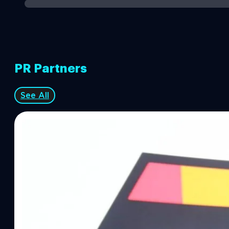
PR Partners
See All
06/08/2026
ทีมคอนเทนต์ BT
| 11 hours ago
Read More
SYNNEX โชว์กำไร Q2/69 โต 18% ลุย AI–Cloud–
Recurring Revenue เร่งเครื่อง New Growth Eng
บาท/หุ้น
บริษัท ซินเน็ค (ประเทศไทย) จำกัด (มหาชน) หรือ SYNNEX โชว์ผลกา