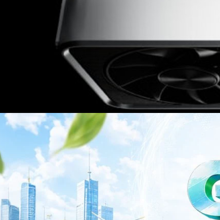
าว TODAY เปิดเวทีใหญ่ SUSTAIN CITY: THE GREEN
รับตัวสู่เศรษฐกิจสีเขียวอย่างยั่งยืน
ำนักข่าว TODAY จัดงาน SUSTAIN CITY: THE GREEN TRANSITION เวทีแลก
ี่ยนผ่านสู่เศรษฐกิจและสังคมสีเขียว พร้อมนำเสนอแนวทางที่สามารถนำไป
ภาครัฐ ภาคธุรกิจ และผู้เชี่ยวชาญในหลากหลายสาขา ผ่านประเด็นสำคัญว่า
เพื่อเดินหน้าสู่ความยั่งยืนและบรรลุเป้าหมาย Net Zero อย่างเป็นรูปธรรม
จ การเงิน และพลังงาน Green Transitioning: Shifting Systemพลิกโครงสร้าง
ours ago