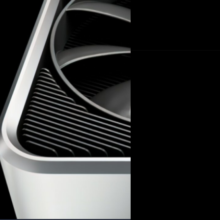
แล้ว ก็มีคนไม่รอช้าเพื่อนำไป
ตามที่ทาง NVIDIA เคลมจริง ๆ
ชาคริต ทองสัมฤทธิ์
| 1992 day
Rate ก็ลดฮวบลงจาก 41.5 MH/s ล
Rate จะถูกลดลงประมาณ 50% ซึ
Read More
จำกัด Hash Rate นั้นเกิดขึ้นภ
ทางเท่านั้น…
09/02/2021
NVIDIA ประกาศวางจำห
เริ่มต้น 11,500 บาท
ล่าสุด NVIDIA ได้ประกาศวันว
3060 12GB เป็นการ์ดจอรุ่นระ
GEFORCE RTX 3060 มาพร้อมก
CUDA Core จำนวน 3584 คอร์, 
ความเร็วสูงสุด 1780 MHz แรม
ชาคริต ทองสัมฤทธิ์
| 2004 da
กำลังในการคำนวณแบบ…
Read More