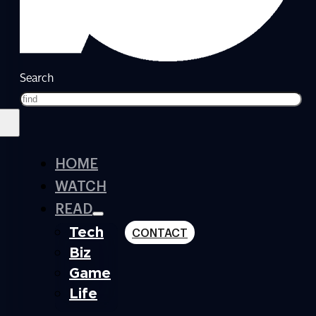
Search
HOME
WATCH
READ
Tech
CONTACT
Biz
Game
Life