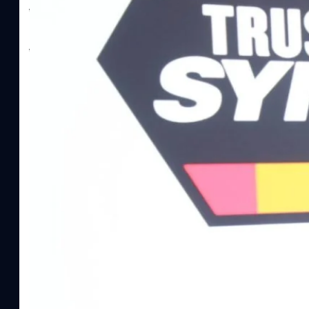
ไตรมาส 2 และงวด 6 เดือนแรกของปี 2569 เติบโต 17.8% และ 17.7% จ
เติบโตของรายได้อย่างมีนัยสำคัญ พร้อมประกาศจ่ายเงินปันผลระหว่าง
ไม่ได้รับสิทธิปันผล (XD) วันที่ 19 สิงหาคม 2569 และกำหนดจ่ายเงินปั