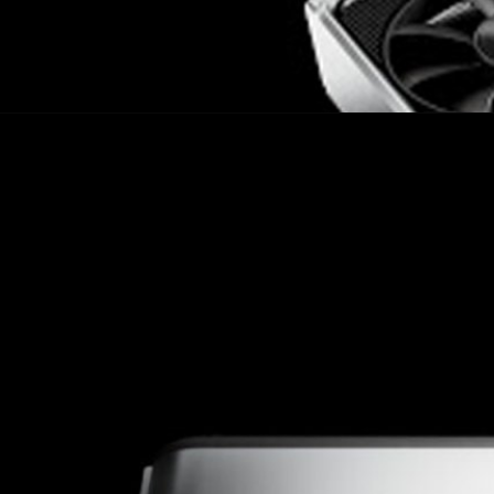
ทดสอบประสิทธิภาพการขุดเหรียญดูว่า จะมีประสิทธิภาพลดลงกว่าที่ควรจะเป็น
 หรือไม่ โดยจากการทดสอบ จะเห็นได้ชัดว่าหลังจากขุดไปราว ๆ 2 นาที Hash
s ago
งไปอยู่ที่ี่ราว ๆ 26-24 MH/s ทันที ซึ่งก็ตรงกับที่ NVIDIA เคลมว่า Hash
่งการทดสอบนี้ทางผู้ทดสอบไม่ได้ลงไดรเวอร์แต่อย่างใด นั่นแปลว่าการ
ายในชิป หรือ BIOS ในตัวการ์ดจอเลยนั่นเอง ส่วนไดรเวอร์เป็นแค่เพียงปลาย
น่าย GEFORCE RTX 3060 12GB วันที่ 25 กุมภาพันธ์
างจำหน่ายอย่างเป็นทางการของการ์ดจอรุ่นพิมพ์นิยมอย่าง GeForce RTX
ดับกลางในตระกูล AMPERE เตรียมจำหน่าย 25 กุมภาพันธ์นี้ โดย NVIDIA
ับชิป Ampere GA106-300 ผลิตโดย Samsung ด้วยเทคโนโลยี 8nm มี
Tensor Core 112 คอร์, RT Core 28 คอร์, ความเร็วคล็อก 1320 MHz
ขนาด 12GB GDDR6 บัส 192-bit ความเร็ว 16Gbps แบนด์วิทด์ 384 Gbps มี
ys ago