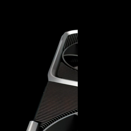
10/03/2021
แตก! ชาวจีนหัวใส หาว
ประสิทธิภาพได้แล้ว
NVIDIA ประกาศว่าการ์ดจอตระ
ประสิทธิภาพ Hash Rate เมื่อจั
 ใช้หน่วยความจำแบบ
ตระกูล AMPERE ในระดับกลางอย่
ค่อนข้างมั่นใจว่าระบบนี้ค่อนข
ไดรเวอร์อีกทีหนึ่งด้วย ก็ไม่ว
ดูเหมือนว่า NVIDIA ยังจะออกรุ่นย่อย
ชาคริต ทองสัมฤทธิ์
| 1975 day
ได้อย่างปกติ ด้วยประสิทธิภาพ 
จะทำแบบโมเดลเดียวกันกับตอน GTX
ได้ประสิทธิภาพโดยรวมในการขุด
Read More
กล่าวถึงการ์ดจอ RTX 3060 ที่อัป
การนำไปขุดเหรียญคริปโตก็จะ
ิปเซตหลักเป็น GA104 GPU ตระกูล
ง จะทำให้ RTX 3060 นั้นมีรุ่นย่อย
21/02/2021
ช้ GA104 AMPERE นั้น จริง ๆ แล้วใน
เอาจริง! NVIDIA ฝังร
โดนลดประสิทธิภาพการข
วันก่อน NVIDIA ประกาศว่าการ์
ถูกนำไปขุดเหรียญคริปโต จะถู
การ์ดจอ RTX 3060 ที่กำลังจะวาง